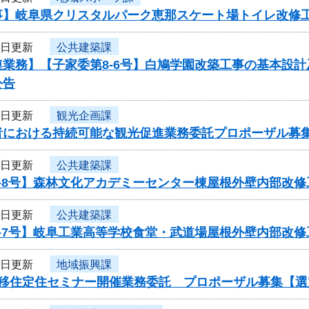
事】岐阜県クリスタルパーク恵那スケート場トイレ改修
3日更新
公共建築課
連業務】【子家委第8-6号】白鳩学園改築工事の基本設
公告
3日更新
観光企画課
者における持続可能な観光促進業務委託プロポーザル募
1日更新
公共建築課
8-8号】森林文化アカデミーセンター棟屋根外壁内部改
1日更新
公共建築課
8-7号】岐阜工業高等学校食堂・武道場屋根外壁内部改
1日更新
地域振興課
度移住定住セミナー開催業務委託 プロポーザル募集【選