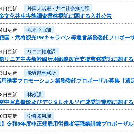
14日更新
外国人活躍・共生社会推進課
度多文化共生実態調査業務委託に関する入札公告
14日更新
観光企画課
度戦国・武将観光PRキャラバン等運営業務委託プロポー
14日更新
リニア推進課
阜県リニア中央新幹線活用戦略改定支援業務委託に関する
13日更新
飛騨県事務所
活用誘客プロモーション業務委託プロポーザル募集【選
13日更新
林政課
度空中写真撮影及びデジタルオルソ作成委託業務に関する
10日更新
労働雇用課
果】令和8年度非正規雇用労働者等職業訓練プロポーザル