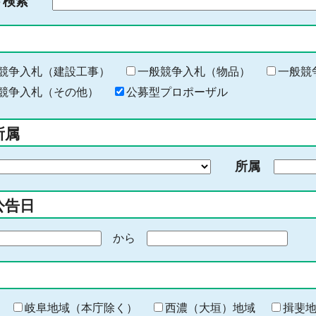
ド検索
検
索
す
る
キ
競争入札（建設工事）
一般競争入札（物品）
一般競
ー
競争入札（その他）
公募型プロポーザル
ワ
ー
所属
ド
を
所属
入
力
公告日
から
期
間
の
終
わ
岐阜地域（本庁除く）
西濃（大垣）地域
揖斐