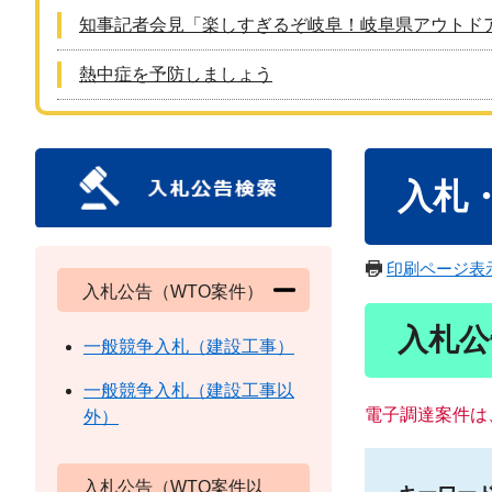
知事記者会見「楽しすぎるぞ岐阜！岐阜県アウトド
熱中症を予防しましょう
本
入札
文
印刷ページ表
入札公告（WTO案件）
入札公
一般競争入札（建設工事）
一般競争入札（建設工事以
電子調達案件は
外）
入札公告（WTO案件以