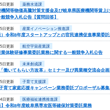
15日更新
薬務水道課
療機関等物価高騰対策支援金及び岐阜県医療機関等賃上
一般競争入札公告【質問回答】
15日更新
産業イノベーション推進課
果）令和8年度スタートアップとの官民連携促進事業委託
15日更新
航空宇宙産業課
産業体験研修事業委託業務に関する一般競争入札公告
15日更新
未来創成課
度「働いてもらい方改革」セミナー及び異業種交流会企
15日更新
子育て支援課
度子育て家庭応援キャンペーン業務委託プロポーザル募集
14日更新
医療福祉連携推進課
果】令和8年度岐阜県専攻医等確保対策委託業務