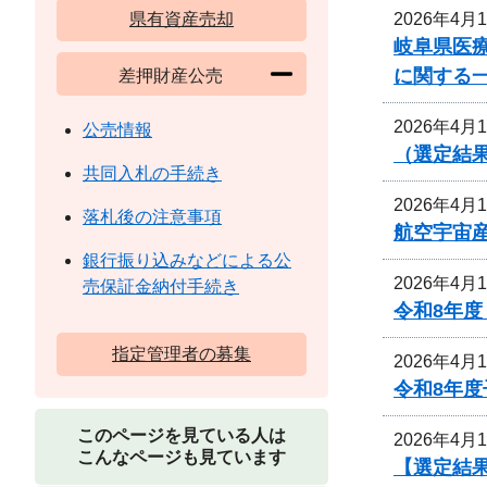
2026年4月
県有資産売却
岐阜県医
に関する
差押財産公売
2026年4月
公売情報
（選定結
共同入札の手続き
2026年4月
落札後の注意事項
航空宇宙
銀行振り込みなどによる公
2026年4月
売保証金納付手続き
令和8年
指定管理者の募集
2026年4月
令和8年
このページを見ている人は
2026年4月
こんなページも見ています
【選定結