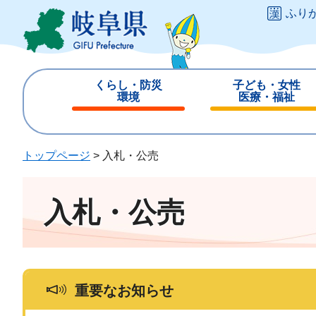
ペ
メ
ふり
ー
ニ
ジ
ュ
の
ー
先
を
くらし・防災
子ども・女性
頭
飛
環境
医療・福祉
で
ば
閉
閉
す
し
じ
じ
。
て
る
る
トップページ
>
入札・公売
本
文
へ
入札・公売
重要なお知らせ