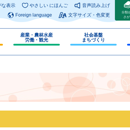
このページの本文へ
がな表示
やさしい にほんご
音声読み上げ
分類
Foreign language
文字サイズ・色変更
さが
産業・農林水産
社会基盤
労働・観光
まちづくり
閉
閉
じ
じ
る
る