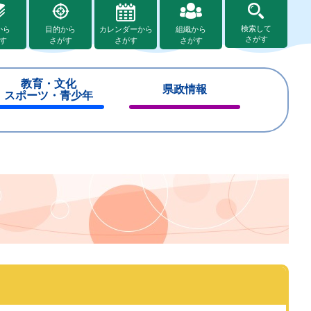
検索して
から
目的から
カレンダーから
組織から
さがす
す
さがす
さがす
さがす
教育・文化
県政情報
スポーツ・青少年
閉
閉
じ
じ
る
る