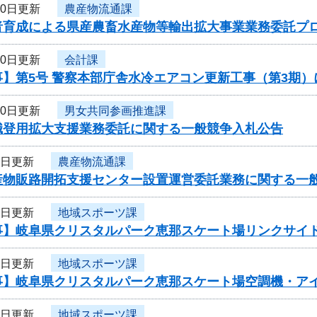
10日更新
農産物流通課
者育成による県産農畜水産物等輸出拡大事業業務委託プ
10日更新
会計課
事】第5号 警察本部庁舎水冷エアコン更新工事（第3期
10日更新
男女共同参画推進課
職登用拡大支援業務委託に関する一般競争入札公告
8日更新
農産物流通課
産物販路開拓支援センター設置運営委託業務に関する一
8日更新
地域スポーツ課
事】岐阜県クリスタルパーク恵那スケート場リンクサイ
7日更新
地域スポーツ課
事】岐阜県クリスタルパーク恵那スケート場空調機・ア
6日更新
地域スポーツ課