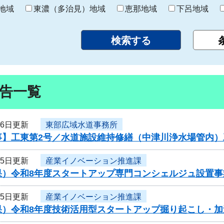
り
地域
東濃（多治見）地域
恵那地域
下呂地域
告一覧
16日更新
東部広域水道事務所
事】工東第2号／水道施設維持修繕（中津川浄水場管内）
15日更新
産業イノベーション推進課
果）令和8年度スタートアップ専門コンシェルジュ設置
15日更新
産業イノベーション推進課
果）令和8年度技術活用型スタートアップ掘り起こし・