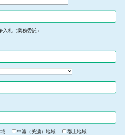
争入札（業務委託）
地域
中濃（美濃）地域
郡上地域