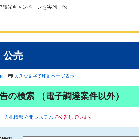
ア観光キャンペーンを実施」他
・公売
示
大きな文字で印刷ページ表示
告の検索 （電子調達案件以外）
、
入札情報公開システム
で公告しています