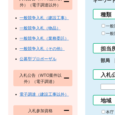
キーワー
外）（電子調達以外）
種類
一般競争入札（建設工事）
一般
一般競争入札（物品）
一般
一般競争入札（業務委託）
担当
一般競争入札（その他）
公募型プロポーザル
部局
入札
入札公告（WTO案件以
外）（電子調達）
期
間
電子調達（建設工事以外）
の
地域
始
入札参加資格
ま
本庁