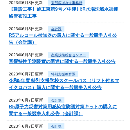
2023年6月8日更新
東部広域水道事務所
【建設工事】施工東第9号／中津川浄水場沈澱水渠連
絡管布設工事
2023年6月8日更新
会計課
R5アルコール検知器の購入に関する一般競争入札公
告（会計課）
2023年6月8日更新
産業技術総合センター
音響特性予測装置の調達に関する一般競争入札公告
2023年6月7日更新
特別支援教育課
令和5年度 特別支援学校スクールバス（リフト付きマ
イクロバス）購入に関する一般競争入札公告
2023年6月7日更新
会計課
R5原子力災害対策用感染症防護対策キットの購入に
関する一般競争入札公告（会計課）
2023年6月7日更新
会計課