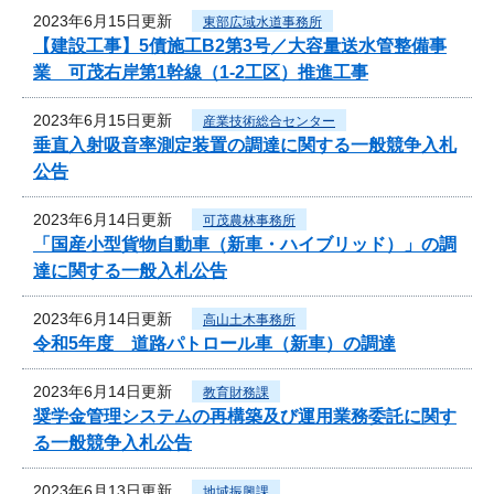
2023年6月15日更新
東部広域水道事務所
【建設工事】5債施工B2第3号／大容量送水管整備事
業 可茂右岸第1幹線（1-2工区）推進工事
2023年6月15日更新
産業技術総合センター
垂直入射吸音率測定装置の調達に関する一般競争入札
公告
2023年6月14日更新
可茂農林事務所
「国産小型貨物自動車（新車・ハイブリッド）」の調
達に関する一般入札公告
2023年6月14日更新
高山土木事務所
令和5年度 道路パトロール車（新車）の調達
2023年6月14日更新
教育財務課
奨学金管理システムの再構築及び運用業務委託に関す
る一般競争入札公告
2023年6月13日更新
地域振興課