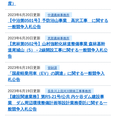
度）
2023年6月20日更新
中濃農林事務所
【中治第0501号】予防治山事業 高沢工事 に関する
一般競争入札公告
2023年6月20日更新
恵那農林事務所
【恵林第0502号】山村強靭化林道整備事業 森林基幹
道尾城山（5）－2線開設工事に関する一般競争入札公
告
2023年6月19日更新
管財課
「国産軽乗用車（EV）の調達」に関する一般競争入
札公告
2023年6月19日更新
長良川上流河川開発工事事務所
【建設関連業務】第R5-21号/公共 内ケ谷ダム建設事
業 ダム周辺環境整備計画等設計業務委託に関する一
般競争入札公告