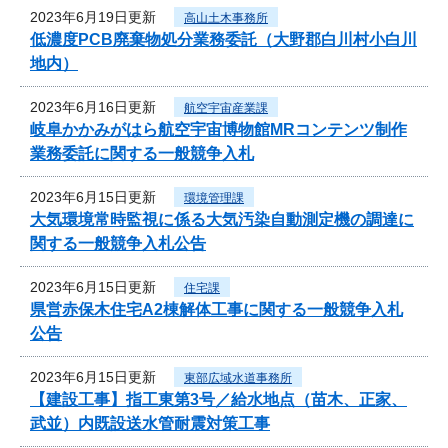
2023年6月19日更新
高山土木事務所
低濃度PCB廃棄物処分業務委託（大野郡白川村小白川
地内）
2023年6月16日更新
航空宇宙産業課
岐阜かかみがはら航空宇宙博物館MRコンテンツ制作
業務委託に関する一般競争入札
2023年6月15日更新
環境管理課
大気環境常時監視に係る大気汚染自動測定機の調達に
関する一般競争入札公告
2023年6月15日更新
住宅課
県営赤保木住宅A2棟解体工事に関する一般競争入札
公告
2023年6月15日更新
東部広域水道事務所
【建設工事】指工東第3号／給水地点（苗木、正家、
武並）内既設送水管耐震対策工事