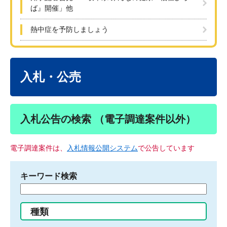
ば』開催」他
熱中症を予防しましょう
本
文
入札・公売
入札公告の検索 （電子調達案件以外）
電子調達案件は、
入札情報公開システム
で公告しています
キーワード検索
検
索
す
種類
る