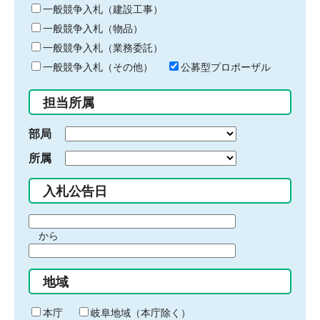
キ
一般競争入札（建設工事）
ー
一般競争入札（物品）
ワ
一般競争入札（業務委託）
ー
ド
一般競争入札（その他）
公募型プロポーザル
を
入
担当所属
力
部局
所属
入札公告日
期
から
間
期
の
間
始
地域
の
ま
終
り
わ
本庁
岐阜地域（本庁除く）