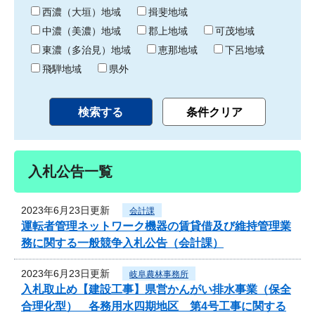
り
西濃（大垣）地域
揖斐地域
中濃（美濃）地域
郡上地域
可茂地域
東濃（多治見）地域
恵那地域
下呂地域
飛騨地域
県外
入札公告一覧
2023年6月23日更新
会計課
運転者管理ネットワーク機器の賃貸借及び維持管理業
務に関する一般競争入札公告（会計課）
2023年6月23日更新
岐阜農林事務所
入札取止め【建設工事】県営かんがい排水事業（保全
合理化型） 各務用水四期地区 第4号工事に関する