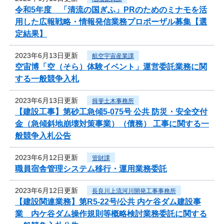
令和5年度 「清流の国ぎふ」PRのためのミナモを活
用した広報戦略・情報発信業務プロポーザル募集【選
定結果】
2023年6月13日更新
航空宇宙産業課
空宙博「空（そら）体験イベント」運営委託業務に関
する一般競争入札
2023年6月13日更新
揖斐土木事務所
【建設工事】第砂工急傾5-075号 公共 防災・安全交付
金（急傾斜地崩壊対策事業）（債務） 工事に関する一
般競争入札公告
2023年6月12日更新
管財課
職員宿舎管理システム移行・運用業務委託
2023年6月12日更新
長良川上流河川開発工事事務所
【建設関連業務】第R5-22号/公共 内ケ谷ダム建設事
業 内ケ谷ダム操作規則等概略検討業務委託に関する