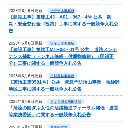
2023年6月6日更新
揖斐土木事務所
【建設工事】第建工43－A01－067－4号 公共 防
災・安全交付金（改築）工事に関する一般競争入札公
告
2023年6月6日更新
揖斐土木事務所
【建設工事】第維工MTH03－01号 公共 道路メンテ
ナンス補助（トンネル修繕・付属物修繕）（国補正
分）工事に関する一般競争入札公告
2023年6月6日更新
恵那農林事務所
【恵治工第0501号】公共 緊急予防治山事業 布袋野
地区工事に関する一般競争入札公告
2023年6月6日更新
男女共同参画推進課
「清流の国ぎふ女性の活躍推進フォーラム開催・運営
等業務委託」に関する一般競争入札公告
2023年6月5日更新
農業経営課