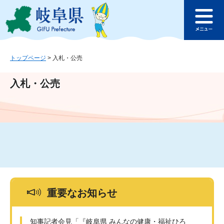
ペ
メ
このページの本文へ
ー
ニ
メ
ジ
ュ
ニ
の
ー
ュ
先
を
ー
頭
飛
トップページ
>
入札・公売
で
ば
す
し
入札・公売
。
て
本
文
へ
重要なお知らせ
知事記者会見「『岐阜県 みんなの健康・福祉ひろ