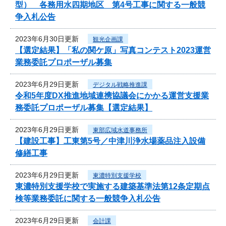
型） 各務用水四期地区 第4号工事に関する一般競
争入札公告
2023年6月30日更新
観光企画課
【選定結果】「私の関ケ原」写真コンテスト2023運営
業務委託プロポーザル募集
2023年6月29日更新
デジタル戦略推進課
令和5年度DX推進地域連携協議会にかかる運営支援業
務委託プロポーザル募集【選定結果】
2023年6月29日更新
東部広域水道事務所
【建設工事】工東第5号／中津川浄水場薬品注入設備
修繕工事
2023年6月29日更新
東濃特別支援学校
東濃特別支援学校で実施する建築基準法第12条定期点
検等業務委託に関する一般競争入札公告
2023年6月29日更新
会計課