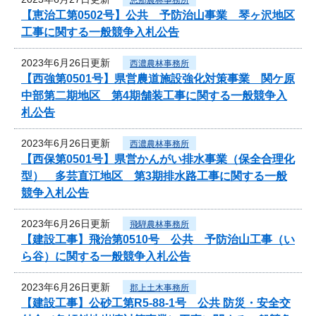
【恵治工第0502号】公共 予防治山事業 琴ヶ沢地区
工事に関する一般競争入札公告
2023年6月26日更新
西濃農林事務所
【西強第0501号】県営農道施設強化対策事業 関ケ原
中部第二期地区 第4期舗装工事に関する一般競争入
札公告
2023年6月26日更新
西濃農林事務所
【西保第0501号】県営かんがい排水事業（保全合理化
型） 多芸直江地区 第3期排水路工事に関する一般
競争入札公告
2023年6月26日更新
飛騨農林事務所
【建設工事】飛治第0510号 公共 予防治山工事（い
ら谷）に関する一般競争入札公告
2023年6月26日更新
郡上土木事務所
【建設工事】公砂工第R5-88-1号 公共 防災・安全交