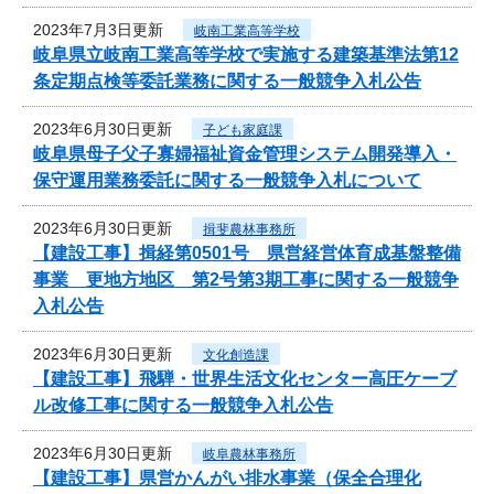
2023年7月3日更新
岐南工業高等学校
岐阜県立岐南工業高等学校で実施する建築基準法第12
条定期点検等委託業務に関する一般競争入札公告
2023年6月30日更新
子ども家庭課
岐阜県母子父子寡婦福祉資金管理システム開発導入・
保守運用業務委託に関する一般競争入札について
2023年6月30日更新
揖斐農林事務所
【建設工事】揖経第0501号 県営経営体育成基盤整備
事業 更地方地区 第2号第3期工事に関する一般競争
入札公告
2023年6月30日更新
文化創造課
【建設工事】飛騨・世界生活文化センター高圧ケーブ
ル改修工事に関する一般競争入札公告
2023年6月30日更新
岐阜農林事務所
【建設工事】県営かんがい排水事業（保全合理化