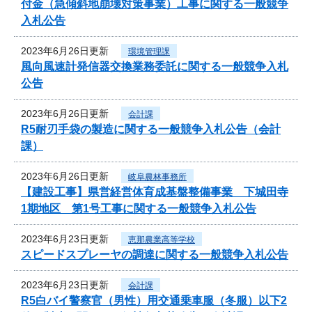
付金（急傾斜地崩壊対策事業）工事に関する一般競争
入札公告
2023年6月26日更新
環境管理課
風向風速計発信器交換業務委託に関する一般競争入札
公告
2023年6月26日更新
会計課
R5耐刃手袋の製造に関する一般競争入札公告（会計
課）
2023年6月26日更新
岐阜農林事務所
【建設工事】県営経営体育成基盤整備事業 下城田寺
1期地区 第1号工事に関する一般競争入札公告
2023年6月23日更新
恵那農業高等学校
スピードスプレーヤの調達に関する一般競争入札公告
2023年6月23日更新
会計課
R5白バイ警察官（男性）用交通乗車服（冬服）以下2