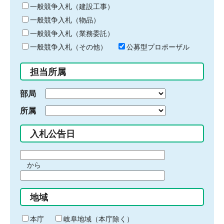
キ
一般競争入札（建設工事）
ー
一般競争入札（物品）
ワ
一般競争入札（業務委託）
ー
ド
一般競争入札（その他）
公募型プロポーザル
を
入
担当所属
力
部局
所属
入札公告日
期
から
間
期
の
間
始
地域
の
ま
終
り
わ
本庁
岐阜地域（本庁除く）