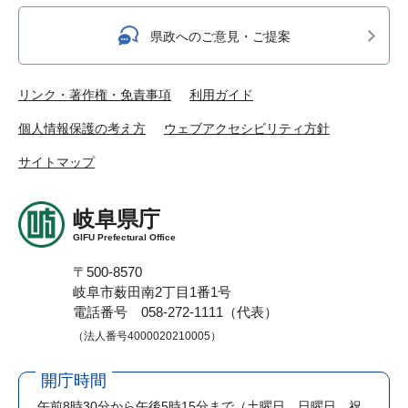
県政へのご意見・ご提案
リンク・著作権・免責事項
利用ガイド
個人情報保護の考え方
ウェブアクセシビリティ方針
サイトマップ
岐阜県庁
GIFU Prefectural Office
〒500-8570
岐阜市薮田南2丁目1番1号
電話番号 058-272-1111（代表）
（法人番号4000020210005）
開庁時間
午前8時30分から午後5時15分まで
（土曜日、日曜日、祝