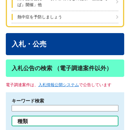
ば』開催」他
熱中症を予防しましょう
本
文
入札・公売
入札公告の検索 （電子調達案件以外）
電子調達案件は、
入札情報公開システム
で公告しています
キーワード検索
検
索
す
種類
る