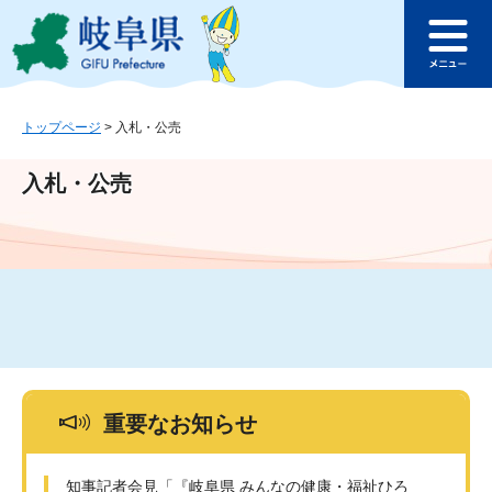
ペ
メ
このページの本文へ
ー
ニ
メ
ジ
ュ
ニ
の
ー
ュ
先
を
ー
頭
飛
トップページ
>
入札・公売
で
ば
す
し
入札・公売
。
て
本
文
へ
重要なお知らせ
知事記者会見「『岐阜県 みんなの健康・福祉ひろ