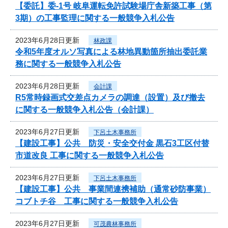
【委託】委-1号 岐阜運転免許試験場庁舎新築工事（第
3期）の工事監理に関する一般競争入札公告
2023年6月28日更新
林政課
令和5年度オルソ写真による林地異動箇所抽出委託業
務に関する一般競争入札公告
2023年6月28日更新
会計課
R5常時録画式交差点カメラの調達（設置）及び撤去
に関する一般競争入札公告（会計課）
2023年6月27日更新
下呂土木事務所
【建設工事】公共 防災・安全交付金 黒石3工区付替
市道改良 工事に関する一般競争入札公告
2023年6月27日更新
下呂土木事務所
【建設工事】公共 事業間連携補助（通常砂防事業）
コブトチ谷 工事に関する一般競争入札公告
2023年6月27日更新
可茂農林事務所