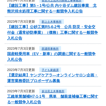
2023年7月3日更新
長良川上流河川開発工事事務所
【建設工事】第5－1号/公共 内ケ谷ダム建設事業 戈
熊沢排水処理工事に関する一般競争入札公告
2023年7月3日更新
郡上土木事務所
【建設工事】公砂工第R5-6-2号 公共 防災・安全交
付金（通常砂防事業）（債務）工事に関する一般競争
入札公告
2023年7月3日更新
西濃県事務所
国産軽乗用車（EV・新車）の調達に関する一般競争
入札公告
2023年7月3日更新
子ども家庭課
【選定結果】ヤングケアラ―オンラインサロン企画・
運営業務委託プロポーザル募集
2023年7月3日更新
多治見土木事務所
工維単第舗補H7-1-1号 県単 舗装道補修工事に関す
る一般競争入札公告