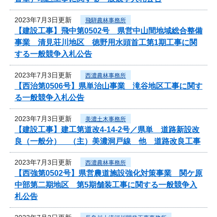
2023年7月3日更新
飛騨農林事務所
【建設工事】飛中第0502号 県営中山間地域総合整備
事業 清見荘川地区 徳野用水頭首工第1期工事に関
する一般競争入札公告
2023年7月3日更新
西濃農林事務所
【西治第0506号】県単治山事業 滝谷地区工事に関す
る一般競争入札公告
2023年7月3日更新
美濃土木事務所
【建設工事】建工第道改4-14-2号／県単 道路新設改
良（一般分） （主）美濃洞戸線 他 道路改良工事
2023年7月3日更新
西濃農林事務所
【西強第0502号】県営農道施設強化対策事業 関ケ原
中部第二期地区 第5期舗装工事に関する一般競争入
札公告