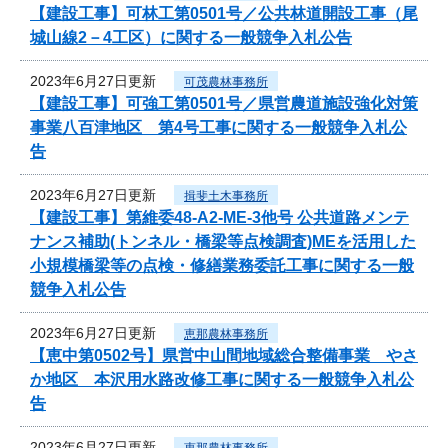
【建設工事】可林工第0501号／公共林道開設工事（尾
城山線2－4工区）に関する一般競争入札公告
2023年6月27日更新
可茂農林事務所
【建設工事】可強工第0501号／県営農道施設強化対策
事業八百津地区 第4号工事に関する一般競争入札公
告
2023年6月27日更新
揖斐土木事務所
【建設工事】第維委48-A2-ME-3他号 公共道路メンテ
ナンス補助(トンネル・橋梁等点検調査)MEを活用した
小規模橋梁等の点検・修繕業務委託工事に関する一般
競争入札公告
2023年6月27日更新
恵那農林事務所
【恵中第0502号】県営中山間地域総合整備事業 やさ
か地区 本沢用水路改修工事に関する一般競争入札公
告
2023年6月27日更新
恵那農林事務所