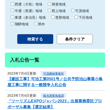
り
西濃（大垣）地域
揖斐地域
中濃（美濃）地域
郡上地域
可茂地域
東濃（多治見）地域
恵那地域
下呂地域
飛騨地域
県外
入札公告一覧
2023年7月4日更新
可茂農林事務所
【建設工事】可治工第0501号／公共予防治山事業小鳥
屋工事に関する一般競争入札公告
2023年7月4日更新
観光誘客推進課
「ツーリズムEXPOジャパン2023」出展業務委託プロ
ポーザル募集【選定結果】