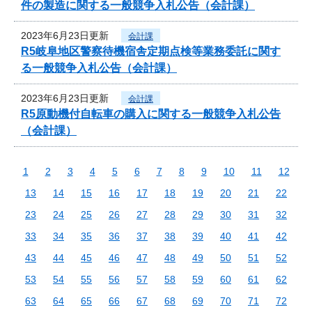
件の製造に関する一般競争入札公告（会計課）
2023年6月23日更新
会計課
R5岐阜地区警察待機宿舎定期点検等業務委託に関す
る一般競争入札公告（会計課）
2023年6月23日更新
会計課
R5原動機付自転車の購入に関する一般競争入札公告
（会計課）
1
2
3
4
5
6
7
8
9
10
11
12
13
14
15
16
17
18
19
20
21
22
23
24
25
26
27
28
29
30
31
32
33
34
35
36
37
38
39
40
41
42
43
44
45
46
47
48
49
50
51
52
53
54
55
56
57
58
59
60
61
62
63
64
65
66
67
68
69
70
71
72