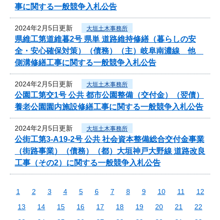
事に関する一般競争入札公告
2024年2月5日更新
大垣土木事務所
県維工第道維暮2号 県単 道路維持修繕（暮らしの安
全・安心確保対策）（債務）（主）岐阜南濃線 他
側溝修繕工事に関する一般競争入札公告
2024年2月5日更新
大垣土木事務所
公園工第交1号 公共 都市公園整備（交付金）（翌債）
養老公園園内施設修繕工事に関する一般競争入札公告
2024年2月5日更新
大垣土木事務所
公街工第3-A19-2号 公共 社会資本整備総合交付金事業
（街路事業）（債務）（都）大垣神戸大野線 道路改良
工事（その2）に関する一般競争入札公告
1
2
3
4
5
6
7
8
9
10
11
12
13
14
15
16
17
18
19
20
21
22