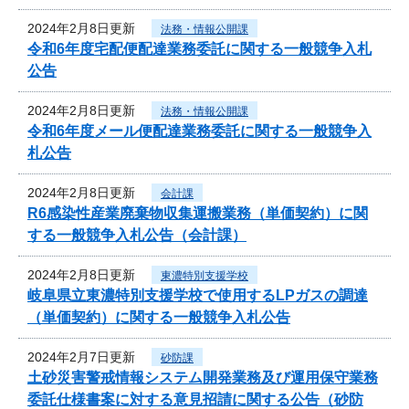
2024年2月8日更新
法務・情報公開課
令和6年度宅配便配達業務委託に関する一般競争入札
公告
2024年2月8日更新
法務・情報公開課
令和6年度メール便配達業務委託に関する一般競争入
札公告
2024年2月8日更新
会計課
R6感染性産業廃棄物収集運搬業務（単価契約）に関
する一般競争入札公告（会計課）
2024年2月8日更新
東濃特別支援学校
岐阜県立東濃特別支援学校で使用するLPガスの調達
（単価契約）に関する一般競争入札公告
2024年2月7日更新
砂防課
土砂災害警戒情報システム開発業務及び運用保守業務
委託仕様書案に対する意見招請に関する公告（砂防