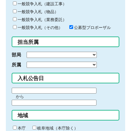
キ
一般競争入札（建設工事）
ー
一般競争入札（物品）
ワ
一般競争入札（業務委託）
ー
ド
一般競争入札（その他）
公募型プロポーザル
を
入
担当所属
力
部局
所属
入札公告日
期
から
間
期
の
間
始
地域
の
ま
終
り
わ
本庁
岐阜地域（本庁除く）