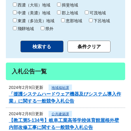
り
西濃（大垣）地域
揖斐地域
中濃（美濃）地域
郡上地域
可茂地域
東濃（多治見）地域
恵那地域
下呂地域
飛騨地域
県外
入札公告一覧
2024年2月9日更新
地域福祉課
「援護システムハードウェア機器及びシステム導入作
業」に関する一般競争入札公告
2024年2月8日更新
公共建築課
【教工第5-134号】岐阜工業高等学校体育館屋根外壁
内部改修工事に関する一般競争入札公告