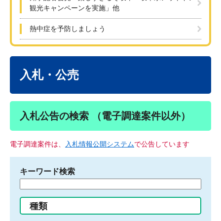
観光キャンペーンを実施」他
熱中症を予防しましょう
本
文
入札・公売
入札公告の検索 （電子調達案件以外）
電子調達案件は、
入札情報公開システム
で公告しています
キーワード検索
検
索
す
種類
る