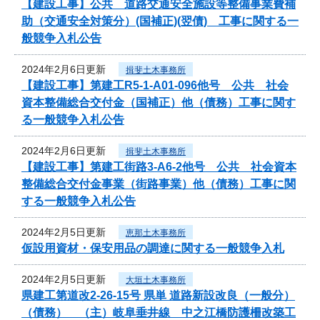
【建設工事】公共 道路交通安全施設等整備事業費補
助（交通安全対策分）(国補正)(翌債) 工事に関する一
般競争入札公告
2024年2月6日更新
揖斐土木事務所
【建設工事】第建工R5-1-A01-096他号 公共 社会
資本整備総合交付金（国補正）他（債務）工事に関す
る一般競争入札公告
2024年2月6日更新
揖斐土木事務所
【建設工事】第建工街路3-A6-2他号 公共 社会資本
整備総合交付金事業（街路事業）他（債務）工事に関
する一般競争入札公告
2024年2月5日更新
恵那土木事務所
仮設用資材・保安用品の調達に関する一般競争入札
2024年2月5日更新
大垣土木事務所
県建工第道改2-26-15号 県単 道路新設改良（一般分）
（債務） （主）岐阜垂井線 中之江橋防護柵改築工