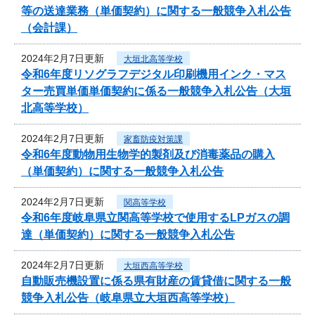
等の送達業務（単価契約）に関する一般競争入札公告
（会計課）
2024年2月7日更新
大垣北高等学校
令和6年度リソグラフデジタル印刷機用インク・マス
ター売買単価単価契約に係る一般競争入札公告（大垣
北高等学校）
2024年2月7日更新
家畜防疫対策課
令和6年度動物用生物学的製剤及び消毒薬品の購入
（単価契約）に関する一般競争入札公告
2024年2月7日更新
関高等学校
令和6年度岐阜県立関高等学校で使用するLPガスの調
達（単価契約）に関する一般競争入札公告
2024年2月7日更新
大垣西高等学校
自動販売機設置に係る県有財産の賃貸借に関する一般
競争入札公告（岐阜県立大垣西高等学校）