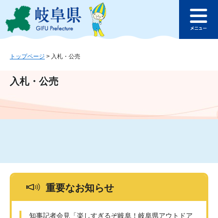
ペ
メ
このページの本文へ
ー
ニ
メ
ジ
ュ
ニ
の
ー
ュ
先
を
ー
頭
飛
トップページ
>
入札・公売
で
ば
す
し
入札・公売
。
て
本
文
へ
重要なお知らせ
知事記者会見「楽しすぎるぞ岐阜！岐阜県アウトドア