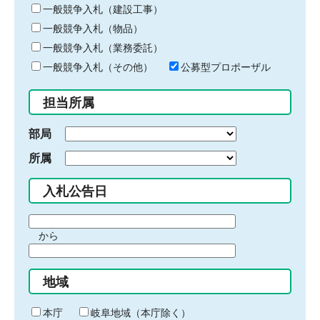
キ
一般競争入札（建設工事）
ー
一般競争入札（物品）
ワ
一般競争入札（業務委託）
ー
ド
一般競争入札（その他）
公募型プロポーザル
を
入
担当所属
力
部局
所属
入札公告日
期
から
間
期
の
間
始
地域
の
ま
終
り
わ
本庁
岐阜地域（本庁除く）