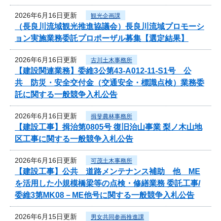
2026年6月16日更新
観光企画課
（長良川流域観光推進協議会）長良川流域プロモーシ
ョン実施業務委託プロポーザル募集【選定結果】
2026年6月16日更新
古川土木事務所
【建設関連業務】委維3公第43-A012-11-S1号 公
共 防災・安全交付金（交通安全・標識点検）業務委
託に関する一般競争入札公告
2026年6月16日更新
揖斐農林事務所
【建設工事】揖治第0805号 復旧治山事業 梨ノ木山地
区工事に関する一般競争入札公告
2026年6月16日更新
可茂土木事務所
【建設工事】公共 道路メンテナンス補助 他 ME
を活用した小規模橋梁等の点検・修繕業務 委託工事/
委維3第MK08－ME他号に関する一般競争入札公告
2026年6月15日更新
男女共同参画推進課