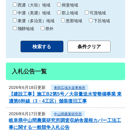
り
西濃（大垣）地域
揖斐地域
中濃（美濃）地域
郡上地域
可茂地域
東濃（多治見）地域
恵那地域
下呂地域
飛騨地域
県外
入札公告一覧
2026年6月18日更新
東部広域水道事務所
【建設工事】施工B2第5号／大容量送水管整備事業 東
濃第6幹線（3・4工区）舗装復旧工事
2026年6月17日更新
中山間農業研究所
岐阜県中山間農業研究所調査収納舎屋根カバー工法工
事に関する一般競争入札公告