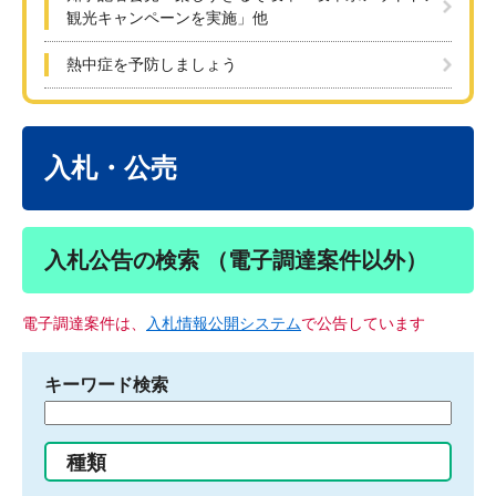
観光キャンペーンを実施」他
熱中症を予防しましょう
本
文
入札・公売
入札公告の検索 （電子調達案件以外）
電子調達案件は、
入札情報公開システム
で公告しています
キーワード検索
検
索
す
種類
る