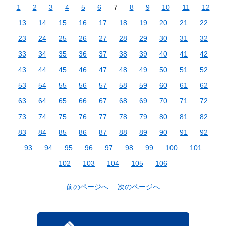
1
2
3
4
5
6
7
8
9
10
11
12
13
14
15
16
17
18
19
20
21
22
23
24
25
26
27
28
29
30
31
32
33
34
35
36
37
38
39
40
41
42
43
44
45
46
47
48
49
50
51
52
53
54
55
56
57
58
59
60
61
62
63
64
65
66
67
68
69
70
71
72
73
74
75
76
77
78
79
80
81
82
83
84
85
86
87
88
89
90
91
92
93
94
95
96
97
98
99
100
101
102
103
104
105
106
前のページへ
次のページへ