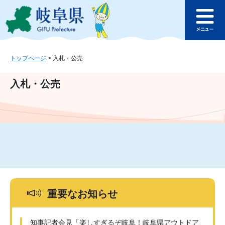
ペ
メ
このページの本文へ
ー
ニ
メ
ジ
ュ
ニ
の
ー
ュ
先
を
ー
頭
飛
トップページ
>
入札・公売
で
ば
す
し
入札・公売
。
て
本
文
へ
重要なお知らせ
知事記者会見「楽しすぎるぞ岐阜！岐阜県アウトドア