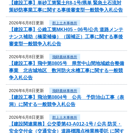
【建設工事】単砂工第緊土R8-1号/県単 緊急土石流対
策砂防事業工事に関する事後審査型一般競争入札公告
2026年6月8日更新
郡上土木事務所
【建設工事】公維工第MKH05－06号/公共 道路メンテ
ナンス補助（橋梁補修）（国補正）工事に関する事後
審査型一般競争入札公告
2026年6月8日更新
飛騨農林事務所
【建設工事】飛中第0805号 県営中山間地域総合整備
事業 北吉城地区 数河防火水槽工事に関する一般競
争入札公告
2026年6月8日更新
飛騨農林事務所
【建設工事】飛治第0804号 公共 予防治山工事（表
洞）に関する一般競争入札公告
2026年6月8日更新
郡上土木事務所
【建設関連業務】公交委第43-A012-1号 / 公共 防災・
安全交付金（交通安全）道路標識点検業務委託 に関す