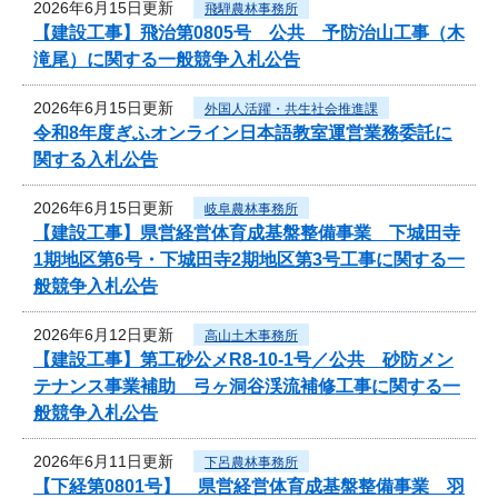
2026年6月15日更新
飛騨農林事務所
【建設工事】飛治第0805号 公共 予防治山工事（木
滝尾）に関する一般競争入札公告
2026年6月15日更新
外国人活躍・共生社会推進課
令和8年度ぎふオンライン日本語教室運営業務委託に
関する入札公告
2026年6月15日更新
岐阜農林事務所
【建設工事】県営経営体育成基盤整備事業 下城田寺
1期地区第6号・下城田寺2期地区第3号工事に関する一
般競争入札公告
2026年6月12日更新
高山土木事務所
【建設工事】第工砂公メR8-10-1号／公共 砂防メン
テナンス事業補助 弓ヶ洞谷渓流補修工事に関する一
般競争入札公告
2026年6月11日更新
下呂農林事務所
【下経第0801号】 県営経営体育成基盤整備事業 羽