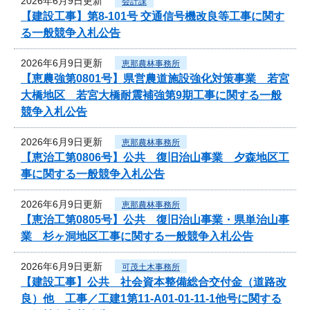
2026年6月9日更新
会計課
【建設工事】第8-101号 交通信号機改良等工事に関す
る一般競争入札公告
2026年6月9日更新
恵那農林事務所
【恵農強第0801号】県営農道施設強化対策事業 若宮
大橋地区 若宮大橋耐震補強第9期工事に関する一般
競争入札公告
2026年6月9日更新
恵那農林事務所
【恵治工第0806号】公共 復旧治山事業 夕森地区工
事に関する一般競争入札公告
2026年6月9日更新
恵那農林事務所
【恵治工第0805号】公共 復旧治山事業・県単治山事
業 杉ヶ洞地区工事に関する一般競争入札公告
2026年6月9日更新
可茂土木事務所
【建設工事】公共 社会資本整備総合交付金（道路改
良）他 工事／工建1第11-A01-01-11-1他号に関する