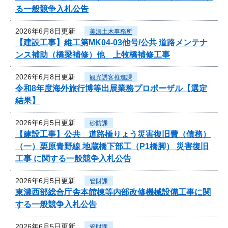
る一般競争入札公告
2026年6月8日更新
美濃土木事務所
【建設工事】維工第MK04-03他号/公共 道路メンテナ
ンス補助（橋梁補修）他 上牧橋補修工事
2026年6月8日更新
観光誘客推進課
令和8年度海外旅行博等出展業務プロポーザル【選定
結果】
2026年6月5日更新
砂防課
【建設工事】公共 道路橋りょう災害復旧費（債務）
（一）栗原青野線 地蔵橋下部工（P1橋脚） 災害復旧
工事 に関する一般競争入札公告
2026年6月5日更新
管財課
東濃西部総合庁舎本館棟等内部改修機械設備工事に関
する一般競争入札公告
2026年6月5日更新
管財課