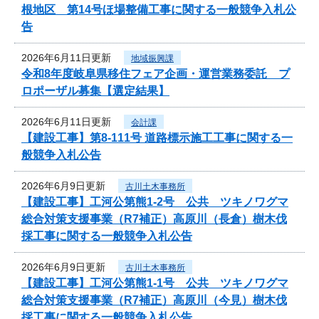
根地区 第14号ほ場整備工事に関する一般競争入札公
告
2026年6月11日更新
地域振興課
令和8年度岐阜県移住フェア企画・運営業務委託 プ
ロポーザル募集【選定結果】
2026年6月11日更新
会計課
【建設工事】第8-111号 道路標示施工工事に関する一
般競争入札公告
2026年6月9日更新
古川土木事務所
【建設工事】工河公第熊1-2号 公共 ツキノワグマ
総合対策支援事業（R7補正）高原川（長倉）樹木伐
採工事に関する一般競争入札公告
2026年6月9日更新
古川土木事務所
【建設工事】工河公第熊1-1号 公共 ツキノワグマ
総合対策支援事業（R7補正）高原川（今見）樹木伐
採工事に関する一般競争入札公告