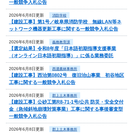
一般競争入札公告
2026年6月8日更新
消防学校
【建設工事】第1号／岐阜県消防学校 無線LAN等ネ
ットワーク機器更新工事に関する一般競争入札公告
2026年6月8日更新
義務教育課
【選定結果】令和8年度「日本語初期指導支援事業
（オンライン日本語初期指導）」に係る業務委託
2026年6月8日更新
西濃農林事務所
【建設工事】西治第0802号 復旧治山事業 初谷地区
工事に関する一般競争入札公告
2026年6月8日更新
郡上土木事務所
【建設工事】公砂工第R8-71-1号/公共 防災・安全交付
金（急傾斜地崩壊対策事業）工事に関する事後審査型
一般競争入札公告
2026年6月8日更新
郡上土木事務所