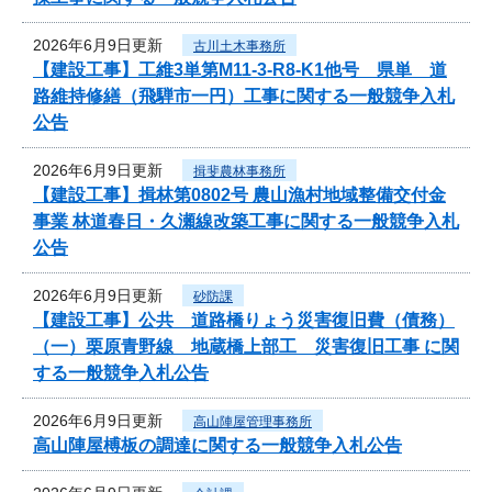
2026年6月9日更新
古川土木事務所
【建設工事】工維3単第M11-3-R8-K1他号 県単 道
路維持修繕（飛騨市一円）工事に関する一般競争入札
公告
2026年6月9日更新
揖斐農林事務所
【建設工事】揖林第0802号 農山漁村地域整備交付金
事業 林道春日・久瀬線改築工事に関する一般競争入札
公告
2026年6月9日更新
砂防課
【建設工事】公共 道路橋りょう災害復旧費（債務）
（一）栗原青野線 地蔵橋上部工 災害復旧工事 に関
する一般競争入札公告
2026年6月9日更新
高山陣屋管理事務所
高山陣屋榑板の調達に関する一般競争入札公告