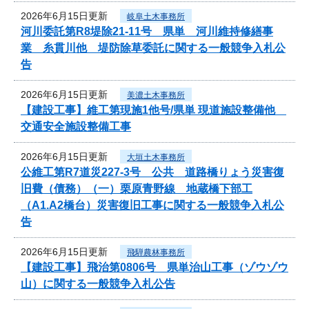
2026年6月15日更新
岐阜土木事務所
河川委託第R8堤除21-11号 県単 河川維持修繕事
業 糸貫川他 堤防除草委託に関する一般競争入札公
告
2026年6月15日更新
美濃土木事務所
【建設工事】維工第現施1他号/県単 現道施設整備他
交通安全施設整備工事
2026年6月15日更新
大垣土木事務所
公維工第R7道災227-3号 公共 道路橋りょう災害復
旧費（債務）（一）栗原青野線 地蔵橋下部工
（A1.A2橋台）災害復旧工事に関する一般競争入札公
告
2026年6月15日更新
飛騨農林事務所
【建設工事】飛治第0806号 県単治山工事（ゾウゾウ
山）に関する一般競争入札公告