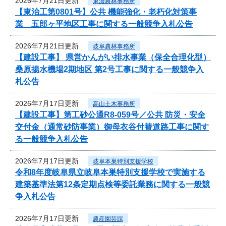
2026年7月21日更新
東濃農林事務所
【東治工第0801号】公共 機能強化・老朽化対策事
業 五郎ヶ平地区工事に関する一般競争入札公告
2026年7月21日更新
岐阜農林事務所
【建設工事】 県営かんがい排水事業（保全合理化型）
桑原揚水機場2期地区 第2号工事に関する一般競争入
札公告
2026年7月17日更新
高山土木事務所
【建設工事】第工砂公通R8-059号／公共 防災・安全
交付金（通常砂防事業）御母衣谷付替道路工事に関す
る一般競争入札公告
2026年7月17日更新
岐阜本巣特別支援学校
令和8年度岐阜県立岐阜本巣特別支援学校で実施する
建築基準法第12条定期点検等委託業務に関する一般競
争入札公告
2026年7月17日更新
農産園芸課