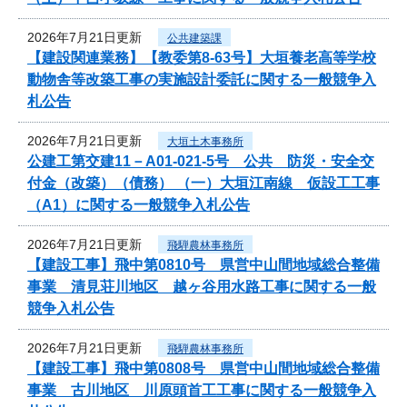
2026年7月21日更新
公共建築課
【建設関連業務】【教委第8-63号】大垣養老高等学校
動物舎等改築工事の実施設計委託に関する一般競争入
札公告
2026年7月21日更新
大垣土木事務所
公建工第交建11－A01-021-5号 公共 防災・安全交
付金（改築）（債務） （一）大垣江南線 仮設工工事
（A1）に関する一般競争入札公告
2026年7月21日更新
飛騨農林事務所
【建設工事】飛中第0810号 県営中山間地域総合整備
事業 清見荘川地区 越ヶ谷用水路工事に関する一般
競争入札公告
2026年7月21日更新
飛騨農林事務所
【建設工事】飛中第0808号 県営中山間地域総合整備
事業 古川地区 川原頭首工工事に関する一般競争入