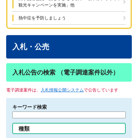
観光キャンペーンを実施」他
熱中症を予防しましょう
本
文
入札・公売
入札公告の検索 （電子調達案件以外）
電子調達案件は、
入札情報公開システム
で公告しています
キーワード検索
検
索
す
種類
る