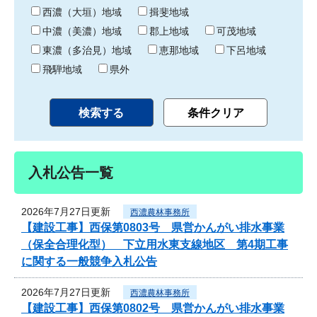
り
西濃（大垣）地域
揖斐地域
中濃（美濃）地域
郡上地域
可茂地域
東濃（多治見）地域
恵那地域
下呂地域
飛騨地域
県外
入札公告一覧
2026年7月27日更新
西濃農林事務所
【建設工事】西保第0803号 県営かんがい排水事業
（保全合理化型） 下立用水東支線地区 第4期工事
に関する一般競争入札公告
2026年7月27日更新
西濃農林事務所
【建設工事】西保第0802号 県営かんがい排水事業