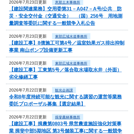
2026年7月23日更新
恵那土木事務所
【建設関連業務】交用委第31－A047－A号/公共 防
災・安全交付金（交通安全） （国）256号 用地測
量調査等委託に関する一般競争入札公告
2026年7月23日更新
東部広域水道事務所
【建設工事】8債施工可第4号／温室効果ガス排出抑制
事業 南山ポンプ設備更新工事
2026年7月23日更新
東部広域水道事務所
【建設工事】工東第5号／落合取水場取水井（外面）
劣化修繕工事
2026年7月22日更新
観光企画課
令和8年度持続可能な観光に関する講習の運営等業務
委託プロポーザル募集【選定結果】
2026年7月22日更新
揖斐農林事務所
【建設工事】揖農第0803号 県営農道施設強化対策事
業 揖斐中部5期地区 第3号舗装工事に関する一般競争