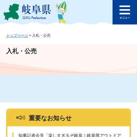
ペ
メ
このページの本文へ
ー
ニ
メ
ジ
ュ
ニ
の
ー
ュ
先
を
ー
頭
飛
トップページ
>
入札・公売
で
ば
す
し
入札・公売
。
て
本
文
へ
重要なお知らせ
知事記者会見「楽しすぎるぞ岐阜！岐阜県アウトドア