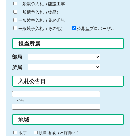
キ
一般競争入札（建設工事）
ー
一般競争入札（物品）
ワ
一般競争入札（業務委託）
ー
ド
一般競争入札（その他）
公募型プロポーザル
を
入
担当所属
力
部局
所属
入札公告日
期
から
間
期
の
間
始
地域
の
ま
終
り
わ
本庁
岐阜地域（本庁除く）