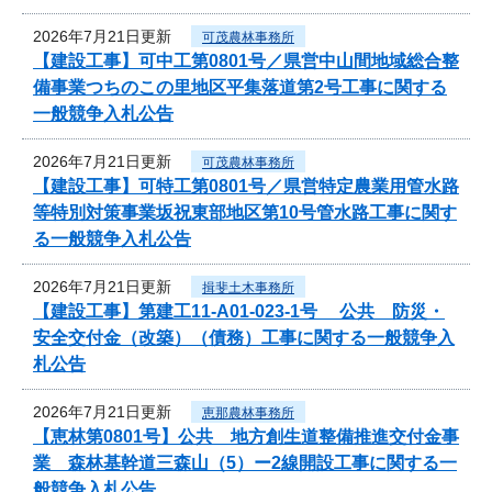
2026年7月21日更新
可茂農林事務所
【建設工事】可中工第0801号／県営中山間地域総合整
備事業つちのこの里地区平集落道第2号工事に関する
一般競争入札公告
2026年7月21日更新
可茂農林事務所
【建設工事】可特工第0801号／県営特定農業用管水路
等特別対策事業坂祝東部地区第10号管水路工事に関す
る一般競争入札公告
2026年7月21日更新
揖斐土木事務所
【建設工事】第建工11-A01-023-1号 公共 防災・
安全交付金（改築）（債務）工事に関する一般競争入
札公告
2026年7月21日更新
恵那農林事務所
【恵林第0801号】公共 地方創生道整備推進交付金事
業 森林基幹道三森山（5）ー2線開設工事に関する一
般競争入札公告