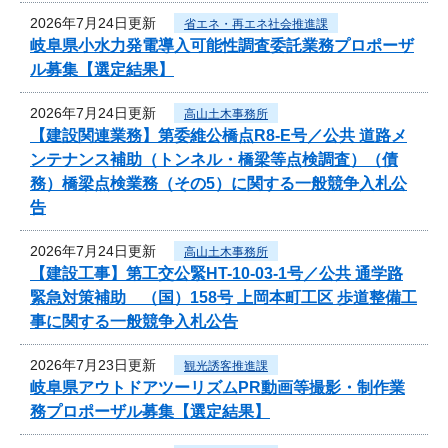
2026年7月24日更新
省エネ・再エネ社会推進課
岐阜県小水力発電導入可能性調査委託業務プロポーザ
ル募集【選定結果】
2026年7月24日更新
高山土木事務所
【建設関連業務】第委維公橋点R8-E号／公共 道路メ
ンテナンス補助（トンネル・橋梁等点検調査）（債
務）橋梁点検業務（その5）に関する一般競争入札公
告
2026年7月24日更新
高山土木事務所
【建設工事】第工交公緊HT-10-03-1号／公共 通学路
緊急対策補助 （国）158号 上岡本町工区 歩道整備工
事に関する一般競争入札公告
2026年7月23日更新
観光誘客推進課
岐阜県アウトドアツーリズムPR動画等撮影・制作業
務プロポーザル募集【選定結果】