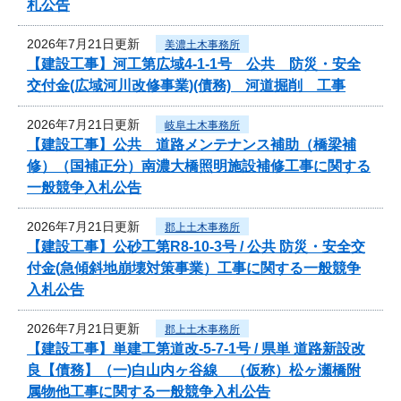
札公告
2026年7月21日更新
美濃土木事務所
【建設工事】河工第広域4-1-1号 公共 防災・安全
交付金(広域河川改修事業)(債務) 河道掘削 工事
2026年7月21日更新
岐阜土木事務所
【建設工事】公共 道路メンテナンス補助（橋梁補
修）（国補正分）南濃大橋照明施設補修工事に関する
一般競争入札公告
2026年7月21日更新
郡上土木事務所
【建設工事】公砂工第R8-10-3号 / 公共 防災・安全交
付金(急傾斜地崩壊対策事業）工事に関する一般競争
入札公告
2026年7月21日更新
郡上土木事務所
【建設工事】単建工第道改-5-7-1号 / 県単 道路新設改
良【債務】（一)白山内ヶ谷線 （仮称）松ヶ瀬橋附
属物他工事に関する一般競争入札公告