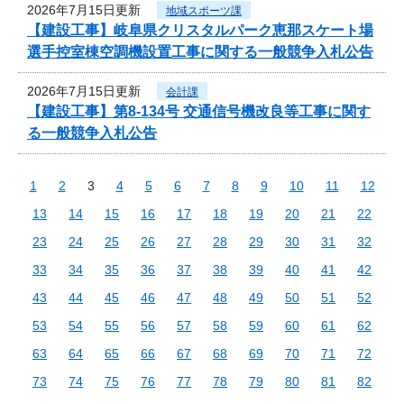
2026年7月15日更新
地域スポーツ課
【建設工事】岐阜県クリスタルパーク恵那スケート場
選手控室棟空調機設置工事に関する一般競争入札公告
2026年7月15日更新
会計課
【建設工事】第8-134号 交通信号機改良等工事に関す
る一般競争入札公告
1
2
3
4
5
6
7
8
9
10
11
12
13
14
15
16
17
18
19
20
21
22
23
24
25
26
27
28
29
30
31
32
33
34
35
36
37
38
39
40
41
42
43
44
45
46
47
48
49
50
51
52
53
54
55
56
57
58
59
60
61
62
63
64
65
66
67
68
69
70
71
72
73
74
75
76
77
78
79
80
81
82