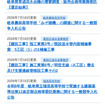
岐阜県育成花き品種の需要調査・販売企画等業務委託
【選定結果】
2026年7月16日更新
岐阜農林高等学校
岐阜農林高等学校「みぞ堀機」の調達に関する一般競
争入札公告
2026年7月16日更新
東部広域水道事務所
【建設工事】指工東第3号／既設送水管内面補修事
業 5工区（1）の1補修工事
2026年7月16日更新
東部広域水道事務所
【建設工事】施工東第6号／明世支線（A工区）撤去
及び支援連絡管移設工事その2
2026年7月15日更新
瑞浪高等学校
令和8年度 岐阜県立瑞浪高等学校で実施する建築基
準法第12条定期点検等委託業務に関する一般競争入札
公告