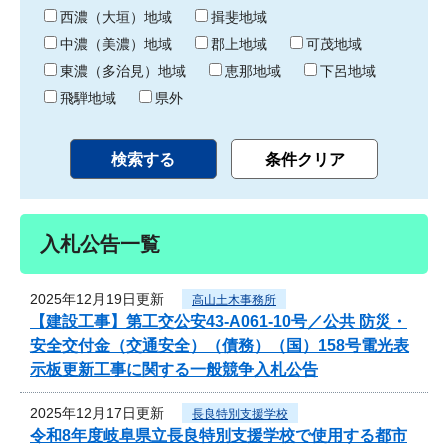
り
西濃（大垣）地域
揖斐地域
中濃（美濃）地域
郡上地域
可茂地域
東濃（多治見）地域
恵那地域
下呂地域
飛騨地域
県外
入札公告一覧
2025年12月19日更新
高山土木事務所
【建設工事】第工交公安43-A061-10号／公共 防災・
安全交付金（交通安全）（債務）（国）158号電光表
示板更新工事に関する一般競争入札公告
2025年12月17日更新
長良特別支援学校
令和8年度岐阜県立長良特別支援学校で使用する都市