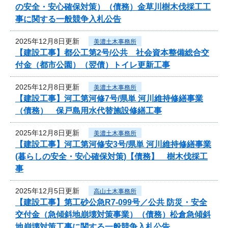
の安全・安心確保対策）（債務）金草川樹木伐採工工
事に関する一般競争入札公告
2025年12月8日更新
美濃土木事務所
【建設工事】都公工第2号/公共 社会資本整備総合交
付金（都市公園）（翌債）トイレ更新工事
2025年12月8日更新
美濃土木事務所
【建設工事】河工第河修7号/県単 河川維持修繕事業
（債務） 保戸島用水代替施設修繕工事
2025年12月8日更新
美濃土木事務所
【建設工事】河工第河修安3号/県単 河川維持修繕事業
(暮らしの安全・安心確保対策)【債務】 樹木伐採工
事
2025年12月5日更新
高山土木事務所
【建設工事】第工砂公急R7-099号／公共 防災・安全
交付金（急傾斜地崩壊対策事業）（債務）松倉急傾斜
地崩壊対策工事に関する一般競争入札公告