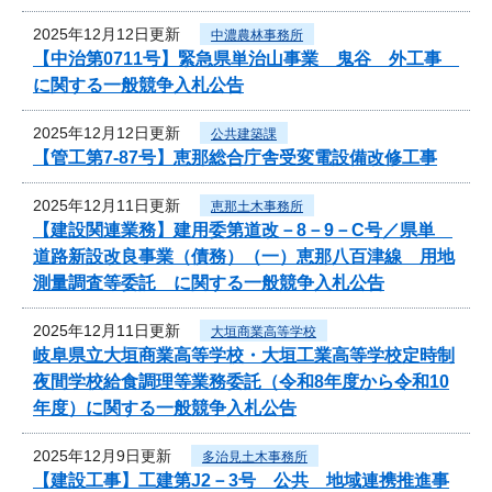
2025年12月12日更新
中濃農林事務所
【中治第0711号】緊急県単治山事業 鬼谷 外工事
に関する一般競争入札公告
2025年12月12日更新
公共建築課
【管工第7-87号】恵那総合庁舎受変電設備改修工事
2025年12月11日更新
恵那土木事務所
【建設関連業務】建用委第道改－8－9－C号／県単
道路新設改良事業（債務）（一）恵那八百津線 用地
測量調査等委託 に関する一般競争入札公告
2025年12月11日更新
大垣商業高等学校
岐阜県立大垣商業高等学校・大垣工業高等学校定時制
夜間学校給食調理等業務委託（令和8年度から令和10
年度）に関する一般競争入札公告
2025年12月9日更新
多治見土木事務所
【建設工事】工建第J2－3号 公共 地域連携推進事