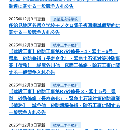
調達に関する一般競争入札公告
2025年12月9日更新
多治見高等学校
多治見地区各県立学校モノクロ電子複写機単価契約に
関する一般競争入札公告
2025年12月8日更新
岐阜土木事務所
【建設工事】砂防工事第R7砂修長－4・緊土－6号
県単 砂防修繕（長寿命化）・緊急土石流対策砂防事
業【債務】 板屋谷川他 床固工修繕・除石工事に関
する一般競争入札公告
2025年12月8日更新
岐阜土木事務所
【建設工事】砂防工事第R7砂修長-3・緊土-5号 県
単 砂防修繕（長寿命化）・緊急土石流対策砂防事業
【債務】 城谷他 砂防堰堤修繕・除石工事に関する
一般競争入札公告
2025年12月8日更新
岐阜土木事務所