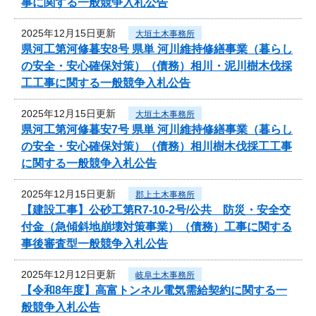
事に関する一般競争入札公告
2025年12月15日更新
大垣土木事務所
県河工第河修暮安8号 県単 河川維持修繕事業（暮らし
の安全・安心確保対策）（債務）相川・泥川樹木伐採
工工事に関する一般競争入札公告
2025年12月15日更新
大垣土木事務所
県河工第河修暮安7号 県単 河川維持修繕事業（暮らし
の安全・安心確保対策）（債務）相川樹木伐採工工事
に関する一般競争入札公告
2025年12月15日更新
郡上土木事務所
【建設工事】公砂工第R7-10-2号/公共 防災・安全交
付金（急傾斜地崩壊対策事業）（債務）工事に関する
事後審査型一般競争入札公告
2025年12月12日更新
岐阜土木事務所
【令和8年度】高富トンネル電気需給契約に関する一
般競争入札公告