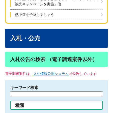
観光キャンペーンを実施」他
熱中症を予防しましょう
本
文
入札・公売
入札公告の検索 （電子調達案件以外）
電子調達案件は、
入札情報公開システム
で公告しています
キーワード検索
検
索
す
種類
る