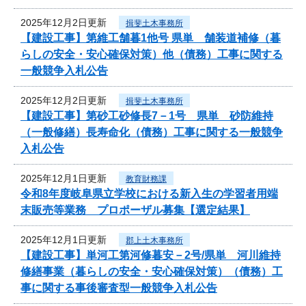
2025年12月2日更新
揖斐土木事務所
【建設工事】第維工舗暮1他号 県単 舗装道補修（暮
らしの安全・安心確保対策）他（債務）工事に関する
一般競争入札公告
2025年12月2日更新
揖斐土木事務所
【建設工事】第砂工砂修長7－1号 県単 砂防維持
（一般修繕）長寿命化（債務）工事に関する一般競争
入札公告
2025年12月1日更新
教育財務課
令和8年度岐阜県立学校における新入生の学習者用端
末販売等業務 プロポーザル募集【選定結果】
2025年12月1日更新
郡上土木事務所
【建設工事】単河工第河修暮安－2号/県単 河川維持
修繕事業（暮らしの安全・安心確保対策）（債務）工
事に関する事後審査型一般競争入札公告