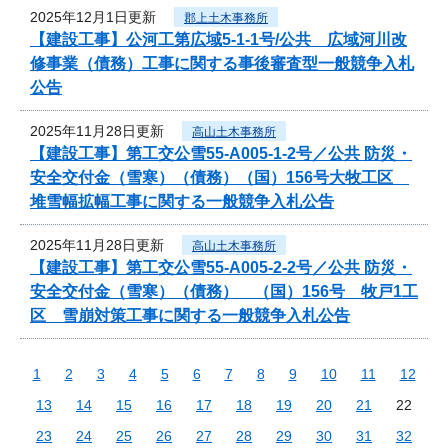
2025年12月1日更新
郡上土木事務所
【建設工事】公河工第広域5-1-1号/公共 広域河川改
修事業（債務）工事に関する事後審査型一般競争入札
公告
2025年11月28日更新
高山土木事務所
【建設工事】第工交公雪55-A005-1-2号／公共 防災・
安全交付金（雪寒）（債務）（国）156号大牧工区
堆雪幅拡幅工事に関する一般競争入札公告
2025年11月28日更新
高山土木事務所
【建設工事】第工交公雪55-A005-2-2号／公共 防災・
安全交付金（雪寒）（債務） （国）156号 牧戸1工
区 雪崩対策工事に関する一般競争入札公告
1
2
3
4
5
6
7
8
9
10
11
12
13
14
15
16
17
18
19
20
21
22
23
24
25
26
27
28
29
30
31
32