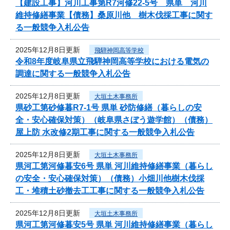
【建設工事】河川工事第R7河修22-5号 県単 河川
維持修繕事業【債務】桑原川他 樹木伐採工事に関す
る一般競争入札公告
2025年12月8日更新
飛騨神岡高等学校
令和8年度岐阜県立飛騨神岡高等学校における電気の
調達に関する一般競争入札公告
2025年12月8日更新
大垣土木事務所
県砂工第砂修暮R7-1号 県単 砂防修繕（暮らしの安
全・安心確保対策）（岐阜県さぼう遊学館）（債務）
屋上防 水改修2期工事に関する一般競争入札公告
2025年12月8日更新
大垣土木事務所
県河工第河修暮安6号 県単 河川維持修繕事業（暮らし
の安全・安心確保対策）（債務）小畑川他樹木伐採
工・堆積土砂撤去工工事に関する一般競争入札公告
2025年12月8日更新
大垣土木事務所
県河工第河修暮安5号 県単 河川維持修繕事業（暮らし