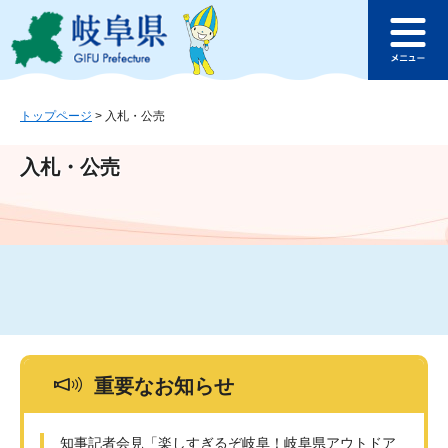
ペ
メ
このページの本文へ
ー
ニ
メ
ジ
ュ
ニ
の
ー
ュ
先
を
ー
頭
飛
トップページ
>
入札・公売
で
ば
す
し
入札・公売
。
て
本
文
へ
重要なお知らせ
知事記者会見「楽しすぎるぞ岐阜！岐阜県アウトドア