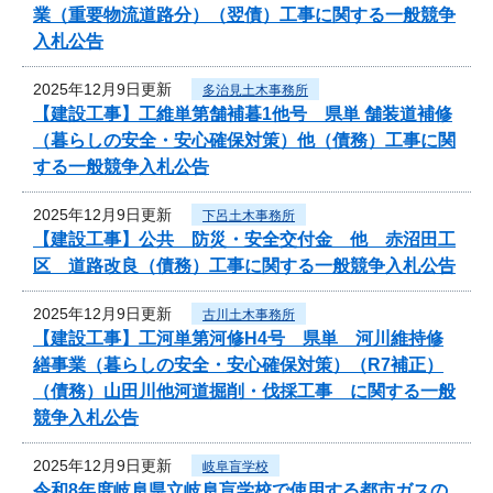
業（重要物流道路分）（翌債）工事に関する一般競争
入札公告
2025年12月9日更新
多治見土木事務所
【建設工事】工維単第舗補暮1他号 県単 舗装道補修
（暮らしの安全・安心確保対策）他（債務）工事に関
する一般競争入札公告
2025年12月9日更新
下呂土木事務所
【建設工事】公共 防災・安全交付金 他 赤沼田工
区 道路改良（債務）工事に関する一般競争入札公告
2025年12月9日更新
古川土木事務所
【建設工事】工河単第河修H4号 県単 河川維持修
繕事業（暮らしの安全・安心確保対策）（R7補正）
（債務）山田川他河道掘削・伐採工事 に関する一般
競争入札公告
2025年12月9日更新
岐阜盲学校
令和8年度岐阜県立岐阜盲学校で使用する都市ガスの