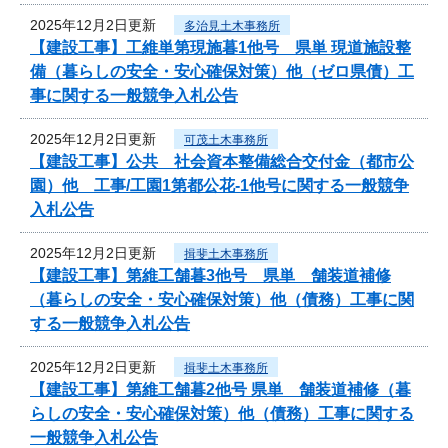
2025年12月2日更新
多治見土木事務所
【建設工事】工維単第現施暮1他号 県単 現道施設整
備（暮らしの安全・安心確保対策）他（ゼロ県債）工
事に関する一般競争入札公告
2025年12月2日更新
可茂土木事務所
【建設工事】公共 社会資本整備総合交付金（都市公
園）他 工事/工園1第都公花-1他号に関する一般競争
入札公告
2025年12月2日更新
揖斐土木事務所
【建設工事】第維工舗暮3他号 県単 舗装道補修
（暮らしの安全・安心確保対策）他（債務）工事に関
する一般競争入札公告
2025年12月2日更新
揖斐土木事務所
【建設工事】第維工舗暮2他号 県単 舗装道補修（暮
らしの安全・安心確保対策）他（債務）工事に関する
一般競争入札公告