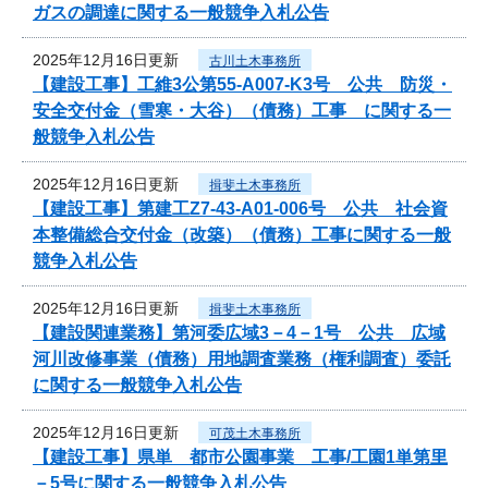
ガスの調達に関する一般競争入札公告
2025年12月16日更新
古川土木事務所
【建設工事】工維3公第55-A007-K3号 公共 防災・
安全交付金（雪寒・大谷）（債務）工事 に関する一
般競争入札公告
2025年12月16日更新
揖斐土木事務所
【建設工事】第建工Z7-43-A01-006号 公共 社会資
本整備総合交付金（改築）（債務）工事に関する一般
競争入札公告
2025年12月16日更新
揖斐土木事務所
【建設関連業務】第河委広域3－4－1号 公共 広域
河川改修事業（債務）用地調査業務（権利調査）委託
に関する一般競争入札公告
2025年12月16日更新
可茂土木事務所
【建設工事】県単 都市公園事業 工事/工園1単第里
－5号に関する一般競争入札公告