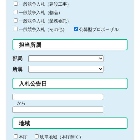
キ
一般競争入札（建設工事）
ー
一般競争入札（物品）
ワ
一般競争入札（業務委託）
ー
ド
一般競争入札（その他）
公募型プロポーザル
を
入
担当所属
力
部局
所属
入札公告日
期
から
間
期
の
間
始
地域
の
ま
終
り
わ
本庁
岐阜地域（本庁除く）