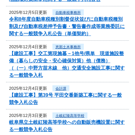
2025年12月5日更新
自動車税事務所
令和8年度自動車税種別割督促状並びに自動車税種別
割及び自動車税差押予告書・警告書作成等業務委託に
関する一般競争入札公告（単価契約）
2025年12月4日更新
恵那土木事務所
【建設工事】交工第現施暮－1他号/県単 現道施設整
備（暮らしの安全・安心確保対策）他（債務）
（（一）中野方苗木線 他）交通安全施設工事に関す
る一般競争入札
2025年12月4日更新
会計課
【建設工事】第39号 平田交番新築工事に関する一般
競争入札公告
2025年12月3日更新
土岐紅陵高等学校
岐阜県立土岐紅陵高等学校への自動販売機設置に関す
る一般競争入札公告