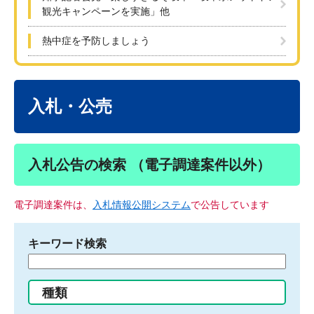
観光キャンペーンを実施」他
熱中症を予防しましょう
本
文
入札・公売
入札公告の検索 （電子調達案件以外）
電子調達案件は、
入札情報公開システム
で公告しています
キーワード検索
検
索
す
種類
る