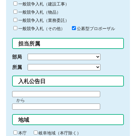
キ
一般競争入札（建設工事）
ー
一般競争入札（物品）
ワ
一般競争入札（業務委託）
ー
ド
一般競争入札（その他）
公募型プロポーザル
を
入
担当所属
力
部局
所属
入札公告日
期
から
間
期
の
間
始
地域
の
ま
終
り
わ
本庁
岐阜地域（本庁除く）