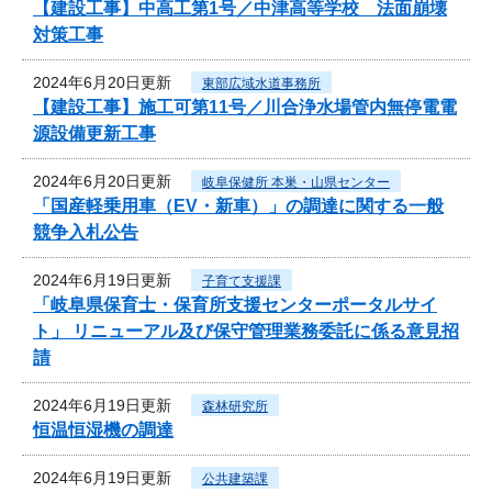
【建設工事】中高工第1号／中津高等学校 法面崩壊
対策工事
2024年6月20日更新
東部広域水道事務所
【建設工事】施工可第11号／川合浄水場管内無停電電
源設備更新工事
2024年6月20日更新
岐阜保健所 本巣・山県センター
「国産軽乗用車（EV・新車）」の調達に関する一般
競争入札公告
2024年6月19日更新
子育て支援課
「岐阜県保育士・保育所支援センターポータルサイ
ト」 リニューアル及び保守管理業務委託に係る意見招
請
2024年6月19日更新
森林研究所
恒温恒湿機の調達
2024年6月19日更新
公共建築課