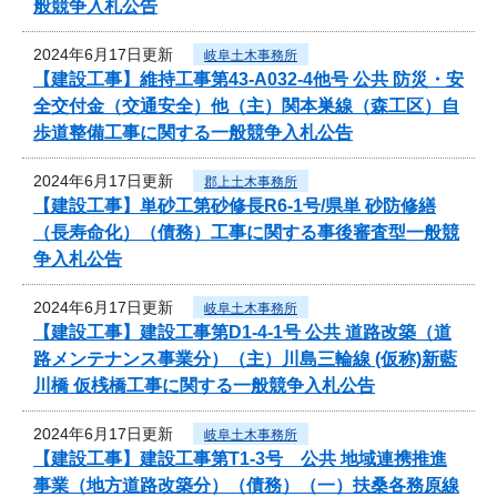
般競争入札公告
2024年6月17日更新
岐阜土木事務所
【建設工事】維持工事第43-A032-4他号 公共 防災・安
全交付金（交通安全）他（主）関本巣線（森工区）自
歩道整備工事に関する一般競争入札公告
2024年6月17日更新
郡上土木事務所
【建設工事】単砂工第砂修長R6-1号/県単 砂防修繕
（長寿命化）（債務）工事に関する事後審査型一般競
争入札公告
2024年6月17日更新
岐阜土木事務所
【建設工事】建設工事第D1-4-1号 公共 道路改築（道
路メンテナンス事業分）（主）川島三輪線 (仮称)新藍
川橋 仮桟橋工事に関する一般競争入札公告
2024年6月17日更新
岐阜土木事務所
【建設工事】建設工事第T1-3号 公共 地域連携推進
事業（地方道路改築分）（債務）（一）扶桑各務原線