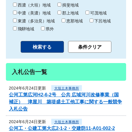
り
西濃（大垣）地域
揖斐地域
中濃（美濃）地域
郡上地域
可茂地域
東濃（多治見）地域
恵那地域
下呂地域
飛騨地域
県外
入札公告一覧
2024年6月24日更新
大垣土木事務所
公河工第広河H2-6-2号 公共 広域河川改修事業（国
補正） 津屋川 築堤盛土工他工事に関する一般競争
入札公告
2024年6月24日更新
大垣土木事務所
公河工・公建工第大広2-1-2・交建防11-A01-002-2