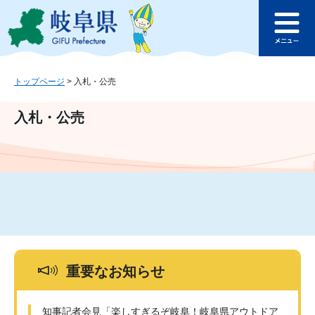
ペ
メ
このページの本文へ
ー
ニ
メ
ジ
ュ
ニ
の
ー
ュ
先
を
ー
頭
飛
トップページ
>
入札・公売
で
ば
す
し
入札・公売
。
て
本
文
へ
重要なお知らせ
知事記者会見「楽しすぎるぞ岐阜！岐阜県アウトドア