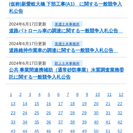
(仮称)新愛岐大橋 下部工事(A1) に関する一般競争入
札公告
2024年6月17日更新
美濃土木事務所
道路パトロール車の調達に関する一般競争入札公告
2024年6月17日更新
美濃土木事務所
道路維持作業車の調達に関する一般競争入札公告
2024年6月17日更新
郡上土木事務所
公共 事業間連携補助（通常砂防事業）水質調査業務委
託に関する一般競争入札公告
1
2
3
4
5
6
7
8
9
10
11
12
13
14
15
16
17
18
19
20
21
22
23
24
25
26
27
28
29
30
31
32
33
34
35
36
37
38
39
40
41
42
43
44
45
46
47
48
49
50
51
52