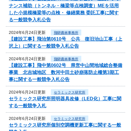
ナンス補助（トンネル・橋梁等点検調査）MEを活用
した小規模橋梁等の点検・ 修繕業務 委託工事に関す
る一般競争入札公告
2024年6月24日更新
飛騨農林事務所
【建設工事】飛治第0610号 公共 復旧治山工事（上
沢上）に関する一般競争入札公告
2024年6月24日更新
飛騨農林事務所
【建設工事】飛中第0602号 県営中山間地域総合整備
事業 北吉城地区 数河中田土砂崩落防止柵第3期工
事に関する一般競争入札公告
2024年6月24日更新
セラミックス研究所
セラミックス研究所照明器具改修（LED化）工事に関
する一般競争入札
2024年6月24日更新
セラミックス研究所
セラミックス研究所個別空調機更新工事に関する一般