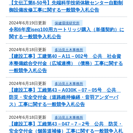
【文伝工第6-50号】先端科学技術体験センター自動制
御設備改修工事に関する一般競争入札公告
2024年6月19日更新
保健環境研究所
令和6年度iseq100用カートリッジ購入（単価契約）に
関する一般競争入札公告
2024年6月18日更新
多治見土木事務所
【建設工事】工建第40－A11－002号 公共 社会資
本整備総合交付金（広域連携）（債務）工事に関する
一般競争入札公告
2024年6月18日更新
多治見土木事務所
【建設工事】工維第43－A030K－07－05号 公共
防災・安全交付金（道路維持修繕・音羽アンダーパ
ス）工事に関する一般競争入札公告
2024年6月18日更新
多治見土木事務所
【建設工事】工維第43－047－7－2号 公共 防災・
安全交付金（舗装道補修）工事に関する一般競争入札