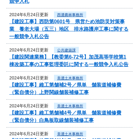
競争入札
2024年6月24日更新
西濃農林事務所
【建設工事】西防第0601号 県営ため池防災対策事
業 養老大場（五三）地区 排水路護岸工事に関する
一般競争入札公告
2024年6月24日更新
公共建築課
【建設関連業務】【教委第6-72号】加茂高等学校第1
棟改築工事の工事監理委託に関する一般競争入札公告
2024年6月24日更新
美濃土木事務所
【建設工事】維工第舗補2号／県単 舗装道補修費
（緊自債分）上野関線舗装補修工事
2024年6月24日更新
美濃土木事務所
【建設工事】維工第舗補4号／県単 舗装道補修費
（緊自債分）白鳥板取線舗装補修工事
2024年6月24日更新
美濃土木事務所