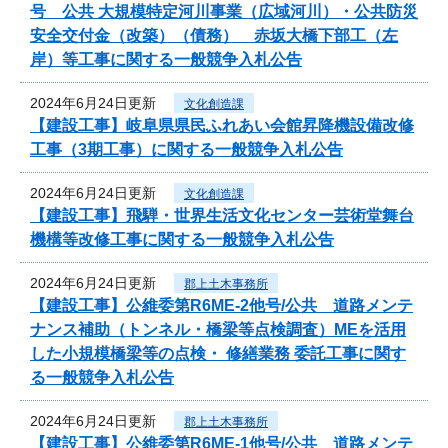
号 公共 大規模特定河川事業（広域河川）・公共防災
安全交付金（改築）（債務） 赤坂大橋下部工（左
岸）等工事に関する一般競争入札公告
2024年6月24日更新
文化創造課
【建設工事】岐阜県県民ふれあい会館昇降機設備改修
工事（3期工事）に関する一般競争入札公告
2024年6月24日更新
文化創造課
【建設工事】飛騨・世界生活文化センター芸術堂舞台
機構等改修工事に関する一般競争入札公告
2024年6月24日更新
郡上土木事務所
【建設工事】公維委第R6ME-2他号/公共 道路メンテ
ナンス補助（トンネル・橋梁等点検調査）MEを活用
した小規模橋梁等の点検・ 修繕業務 委託工事に関す
る一般競争入札公告
2024年6月24日更新
郡上土木事務所
【建設工事】公維委第R6ME-1他号/公共 道路メンテ