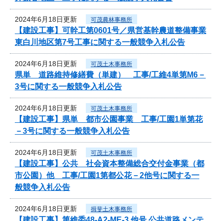
2024年6月18日更新
可茂農林事務所
【建設工事】可幹工第0601号／県営基幹農道整備事業
東白川地区第7号工事に関する一般競争入札公告
2024年6月18日更新
可茂土木事務所
県単 道路維持修繕費（単建） 工事/工維4単第M6－
3号に関する一般競争入札公告
2024年6月18日更新
可茂土木事務所
【建設工事】県単 都市公園事業 工事/工園1単第花
－3号に関する一般競争入札公告
2024年6月18日更新
可茂土木事務所
【建設工事】公共 社会資本整備総合交付金事業（都
市公園）他 工事/工園1第都公花－2他号に関する一
般競争入札公告
2024年6月18日更新
揖斐土木事務所
【建設工事】第維委48-A2-ME-3 他号 公共道路メンテ