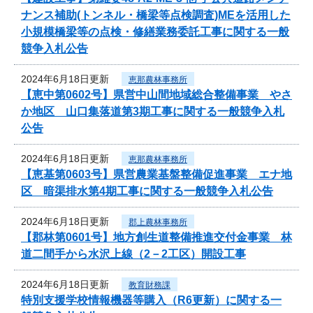
ナンス補助(トンネル・橋梁等点検調査)MEを活用した
小規模橋梁等の点検・修繕業務委託工事に関する一般
競争入札公告
2024年6月18日更新
恵那農林事務所
【恵中第0602号】県営中山間地域総合整備事業 やさ
か地区 山口集落道第3期工事に関する一般競争入札
公告
2024年6月18日更新
恵那農林事務所
【恵基第0603号】県営農業基盤整備促進事業 エナ地
区 暗渠排水第4期工事に関する一般競争入札公告
2024年6月18日更新
郡上農林事務所
【郡林第0601号】地方創生道整備推進交付金事業 林
道二間手から水沢上線（2－2工区）開設工事
2024年6月18日更新
教育財務課
特別支援学校情報機器等購入（R6更新）に関する一