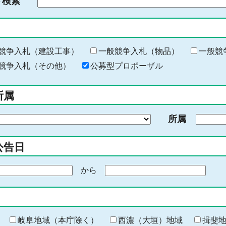
ド検索
検
索
す
る
キ
競争入札（建設工事）
一般競争入札（物品）
一般競
ー
競争入札（その他）
公募型プロポーザル
ワ
ー
所属
ド
を
所属
入
力
公告日
から
期
間
の
終
わ
岐阜地域（本庁除く）
西濃（大垣）地域
揖斐