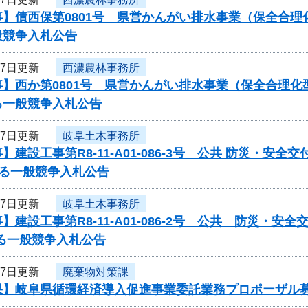
事】債西保第0801号 県営かんがい排水事業（保全合
般競争入札公告
27日更新
西濃農林事務所
】西か第0801号 県営かんがい排水事業（保全合理化
る一般競争入札公告
27日更新
岐阜土木事務所
】建設工事第R8-11-A01-086-3号 公共 防災・安全
する一般競争入札公告
27日更新
岐阜土木事務所
】建設工事第R8-11-A01-086-2号 公共 防災・安全
る一般競争入札公告
27日更新
廃棄物対策課
果】岐阜県循環経済導入促進事業委託業務プロポーザル