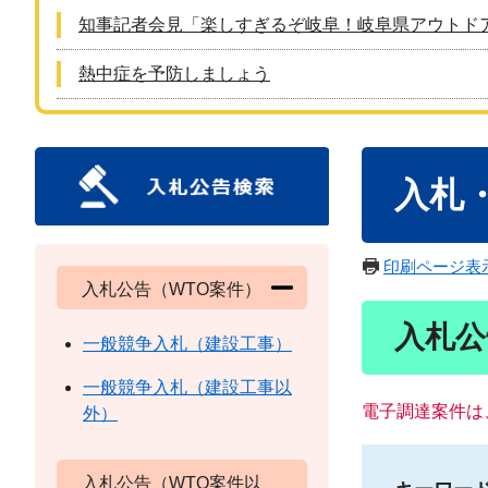
知事記者会見「楽しすぎるぞ岐阜！岐阜県アウトド
熱中症を予防しましょう
本
入札
文
印刷ページ表
入札公告（WTO案件）
入札公
一般競争入札（建設工事）
一般競争入札（建設工事以
電子調達案件は
外）
入札公告（WTO案件以