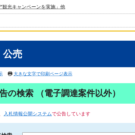
ア観光キャンペーンを実施」他
・公売
示
大きな文字で印刷ページ表示
告の検索 （電子調達案件以外）
、
入札情報公開システム
で公告しています