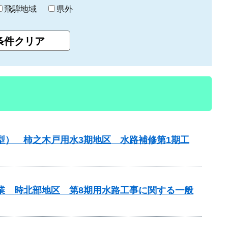
飛騨地域
県外
型） 柿之木戸用水3期地区 水路補修第1期工
事業 時北部地区 第8期用水路工事に関する一般