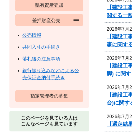
県有資産売却
【建設工
関する一
差押財産公売
2026年7月
公売情報
【建設工事
事に関す
共同入札の手続き
2026年7月
落札後の注意事項
【建設工事
銀行振り込みなどによる公
脚) に関
売保証金納付手続き
2026年7月
【建設工事
指定管理者の募集
台)に関す
2026年7月
このページを見ている人は
【選定結
こんなページも見ています