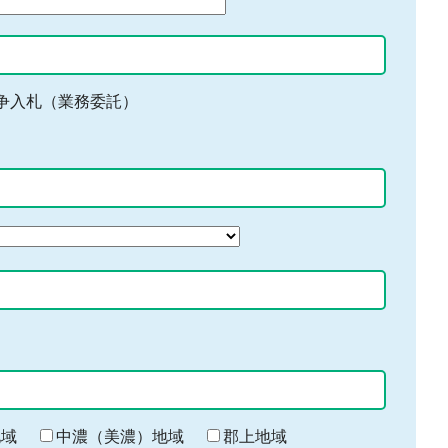
争入札（業務委託）
地域
中濃（美濃）地域
郡上地域