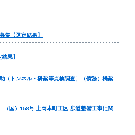
募集【選定結果】
定結果】
補助（トンネル・橋梁等点検調査）（債務）橋梁
助 （国）158号 上岡本町工区 歩道整備工事に関