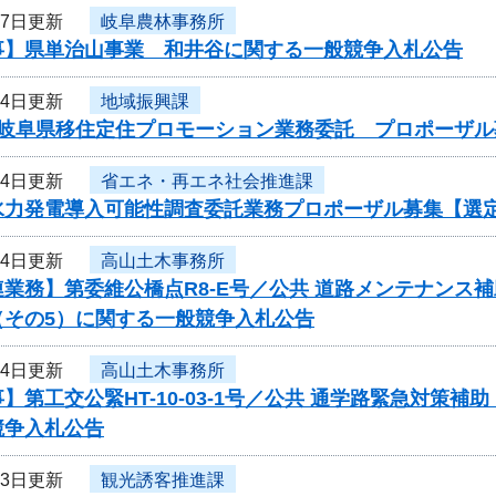
27日更新
岐阜農林事務所
事】県単治山事業 和井谷に関する一般競争入札公告
24日更新
地域振興課
度岐阜県移住定住プロモーション業務委託 プロポーザル
24日更新
省エネ・再エネ社会推進課
水力発電導入可能性調査委託業務プロポーザル募集【選
24日更新
高山土木事務所
業務】第委維公橋点R8-E号／公共 道路メンテナンス
（その5）に関する一般競争入札公告
24日更新
高山土木事務所
】第工交公緊HT-10-03-1号／公共 通学路緊急対策補
競争入札公告
23日更新
観光誘客推進課