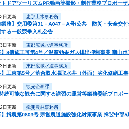
ウトドアツーリズムPR動画等撮影・制作業務プロポーザ
23日更新
恵那土木事務所
業務】交用委第31－A047－A号/公共 防災・安全交
関する一般競争入札公告
23日更新
東部広域水道事務所
事】8債施工可第4号／温室効果ガス排出抑制事業 南山
23日更新
東部広域水道事務所
事】工東第5号／落合取水場取水井（外面）劣化修繕工事
22日更新
観光企画課
度持続可能な観光に関する講習の運営等業務委託プロポー
22日更新
揖斐農林事務所
】揖農第0803号 県営農道施設強化対策事業 揖斐中部