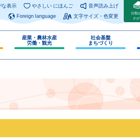
このページの本文へ
がな表示
やさしい にほんご
音声読み上げ
分類
Foreign language
文字サイズ・色変更
さが
産業・農林水産
社会基盤
労働・観光
まちづくり
閉
閉
じ
じ
る
る