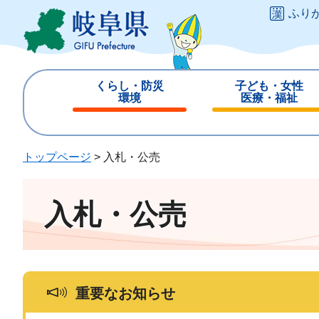
ペ
メ
ふり
ー
ニ
ジ
ュ
の
ー
先
を
くらし・防災
子ども・女性
頭
飛
環境
医療・福祉
で
ば
閉
閉
す
し
じ
じ
。
て
る
る
トップページ
>
入札・公売
本
文
へ
入札・公売
重要なお知らせ