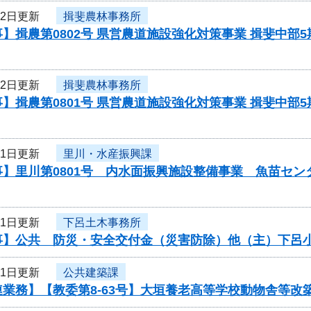
22日更新
揖斐農林事務所
】揖農第0802号 県営農道施設強化対策事業 揖斐中部
22日更新
揖斐農林事務所
】揖農第0801号 県営農道施設強化対策事業 揖斐中部
21日更新
里川・水産振興課
事】里川第0801号 内水面振興施設整備事業 魚苗セ
21日更新
下呂土木事務所
事】公共 防災・安全交付金（災害防除）他（主）下呂
21日更新
公共建築課
連業務】【教委第8-63号】大垣養老高等学校動物舎等