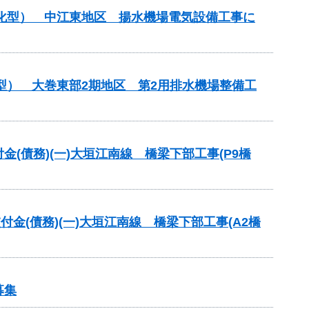
理化型） 中江東地区 揚水機場電気設備工事に
型） 大巻東部2期地区 第2用排水機場整備工
交付金(債務)(一)大垣江南線 橋梁下部工事(P9橋
交付金(債務)(一)大垣江南線 橋梁下部工事(A2橋
募集