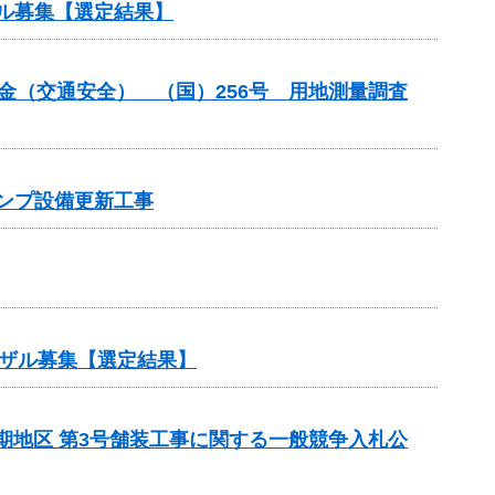
ル募集【選定結果】
付金（交通安全） （国）256号 用地測量調査
ポンプ設備更新工事
ザル募集【選定結果】
5期地区 第3号舗装工事に関する一般競争入札公