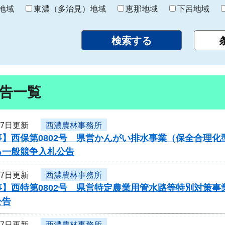
り
地域
東濃（多治見）地域
恵那地域
下呂地域
告一覧
27日更新
西濃農林事務所
】西保第0802号 県営かんがい排水事業（保全合理化
る一般競争入札公告
27日更新
西濃農林事務所
事】西特第0802号 県営特定農業用管水路等特別対策
公告
27日更新
西濃農林事務所