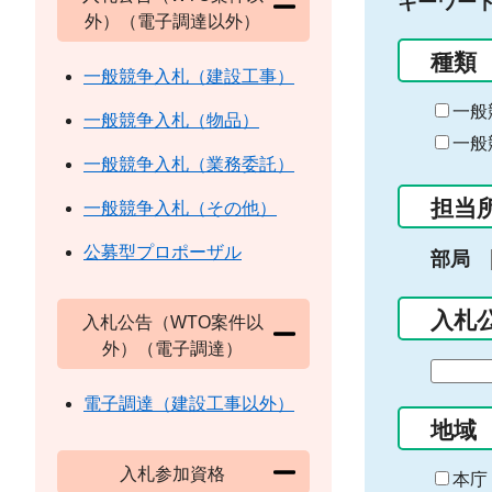
キーワー
外）（電子調達以外）
種類
一般競争入札（建設工事）
一般
一般競争入札（物品）
一般
一般競争入札（業務委託）
担当
一般競争入札（その他）
公募型プロポーザル
部局
入札
入札公告（WTO案件以
外）（電子調達）
期
間
電子調達（建設工事以外）
の
地域
始
入札参加資格
ま
本庁