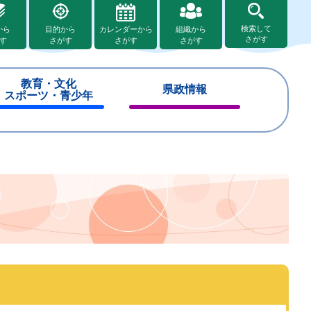
検索して
から
目的から
カレンダーから
組織から
さがす
す
さがす
さがす
さがす
教育・文化
県政情報
スポーツ・青少年
閉
閉
じ
じ
る
る