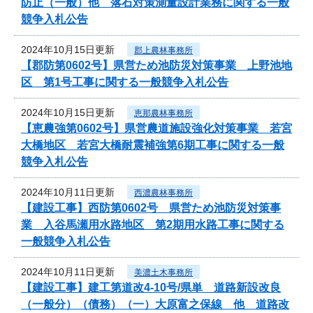
防止（一般）他 落石対策測量設計業務に関する一般
競争入札公告
2024年10月15日更新
郡上農林事務所
【郡防第0602号】県営ため池防災対策事業 上野池地
区 第1号工事に関する一般競争入札公告
2024年10月15日更新
恵那農林事務所
【恵農強第0602号】県営農道施設強化対策事業 若宮
大橋地区 若宮大橋耐震補強第6期工事に関する一般
競争入札公告
2024年10月11日更新
西濃農林事務所
【建設工事】西防第0602号 県営ため池防災対策事
業 入谷馬瀬用水路地区 第2期用水路工事に関する
一般競争入札公告
2024年10月11日更新
美濃土木事務所
【建設工事】建工第道改4-10号/県単 道路新設改良
（一般分）（債務）（一）大原富之保線 他 道路改