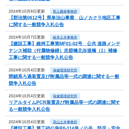
2024年10月8日更新
郡上農林事務所
【郡治第0612号】県単治山事業 山ノカクラ地区工事
に関する一般競争入札公告
2024年10月7日更新
岐阜土木事務所
【建設工事】維持工事第MF01-02号 公共 道路メンテ
ナンス補助（付属物修繕）忠節橋北歩道橋（1）補修
工事に関する一般競争入札公告
2024年10月4日更新
保健環境研究所
閉鎖系ろ過装置及び附属品等一式の調達に関する一般
競争入札公告
2024年10月4日更新
保健環境研究所
リアルタイムPCR装置及び附属品等一式の調達に関す
る一般競争入札公告
2024年10月4日更新
高山土木事務所
【建設工事】第工砂公急R6-114号／公共 防災・安全