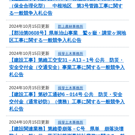
（保全合理化型） 中根地区 第3号管路工事に関す
る一般競争入札公告
2024年10月15日更新
郡上農林事務所
【郡治第0608号】県単治山事業 鷲ヶ嶽・講堂ヶ洞地
区工事に関する一般競争入札公告
2024年10月15日更新
揖斐土木事務所
【建設工事】第維工交安31－A13－1号 公共 防災・
安全交付金（交通安全）事業工事に関する一般競争入
札公告
2024年10月15日更新
揖斐土木事務所
【建設工事】第砂工通砂6－014号 公共 防災・安全
交付金（通常砂防）（債務）工事に関する一般競争入
札公告
2024年10月15日更新
揖斐土木事務所
【建設関連業務】第維委崩落－C号 県単 崩落決壊