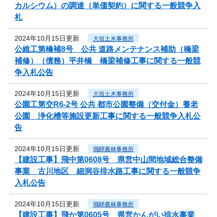
カルシウム）の調達（単価契約）に関する一般競争入
札
2024年10月15日更新
大垣土木事務所
公維工第橋補8号 公共 道路メンテナンス補助（橋梁
補修）（債務）平井橋 橋梁補修工事に関する一般競
争入札公告
2024年10月15日更新
大垣土木事務所
公園工第交R6-2号 公共 都市公園整備（交付金）養老
公園 浄化槽等施設更新工事に関する一般競争入札公
告
2024年10月15日更新
飛騨農林事務所
【建設工事】飛中第0608号 県営中山間地域総合整備
事業 古川地区 細洞谷排水路工事に関する一般競争
入札公告
2024年10月15日更新
飛騨農林事務所
【建設工事】飛か第0605号 県営かんがい排水事業