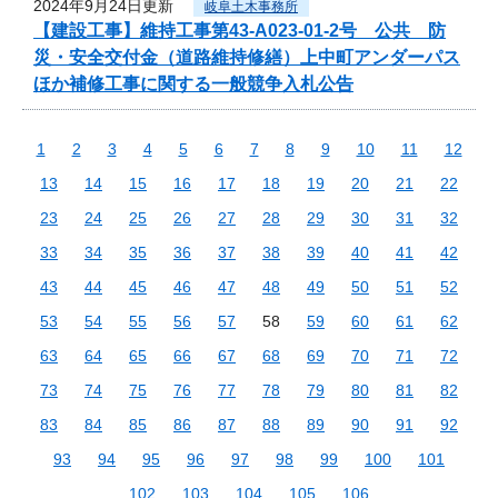
2024年9月24日更新
岐阜土木事務所
【建設工事】維持工事第43-A023-01-2号 公共 防
災・安全交付金（道路維持修繕）上中町アンダーパス
ほか補修工事に関する一般競争入札公告
1
2
3
4
5
6
7
8
9
10
11
12
13
14
15
16
17
18
19
20
21
22
23
24
25
26
27
28
29
30
31
32
33
34
35
36
37
38
39
40
41
42
43
44
45
46
47
48
49
50
51
52
53
54
55
56
57
58
59
60
61
62
63
64
65
66
67
68
69
70
71
72
73
74
75
76
77
78
79
80
81
82
83
84
85
86
87
88
89
90
91
92
93
94
95
96
97
98
99
100
101
102
103
104
105
106