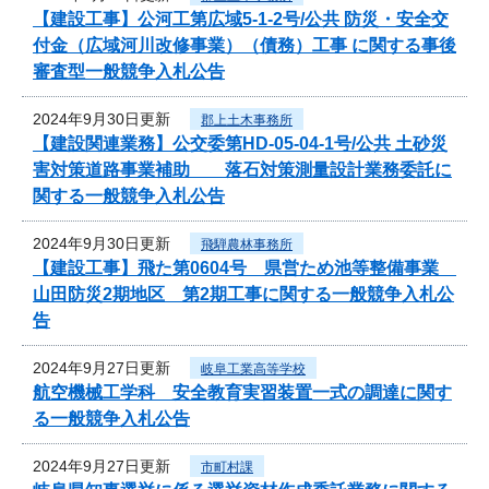
【建設工事】公河工第広域5-1-2号/公共 防災・安全交
付金（広域河川改修事業）（債務）工事 に関する事後
審査型一般競争入札公告
2024年9月30日更新
郡上土木事務所
【建設関連業務】公交委第HD-05-04-1号/公共 土砂災
害対策道路事業補助 落石対策測量設計業務委託に
関する一般競争入札公告
2024年9月30日更新
飛騨農林事務所
【建設工事】飛た第0604号 県営ため池等整備事業
山田防災2期地区 第2期工事に関する一般競争入札公
告
2024年9月27日更新
岐阜工業高等学校
航空機械工学科 安全教育実習装置一式の調達に関す
る一般競争入札公告
2024年9月27日更新
市町村課