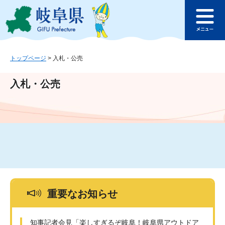
ペ
メ
このページの本文へ
ー
ニ
メ
ジ
ュ
ニ
の
ー
ュ
先
を
ー
頭
飛
トップページ
>
入札・公売
で
ば
す
し
入札・公売
。
て
本
文
へ
重要なお知らせ
知事記者会見「楽しすぎるぞ岐阜！岐阜県アウトドア