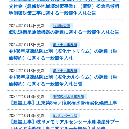
交付金（急傾斜地崩壊対策事業）（債務）松倉急傾斜
地崩壊対策工事に関する一般競争入札公告
2024年10月4日更新
技術検査課
低軌道衛星通信機器の調達に関する一般競争入札公告
2024年10月3日更新
郡上土木事務所
令和6年度凍結防止剤（塩化ナトリウム）の調達（単
価契約）に関する一般競争入札
2024年10月3日更新
郡上土木事務所
令和6年度凍結防止剤（塩化カルシウム）の調達（単
価契約）に関する一般競争入札公告
2024年10月3日更新
東部広域水道事務所
【建設工事】工東第8号／滝沢橋水管橋劣化修繕工事
2024年10月3日更新
地域スポーツ課
【建設工事】岐阜メモリアルセンター水泳場屋外プー
ルサイド床改修工事に関する一般競争入札公告