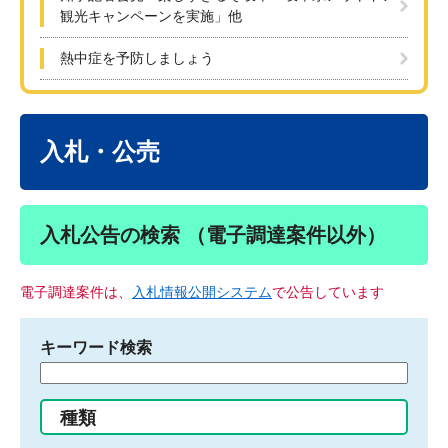
観光キャンペーンを実施」他
熱中症を予防しましょう
本
文
入札・公売
入札公告の検索 （電子調達案件以外）
電子調達案件は、
入札情報公開システム
で公告しています
キーワード検索
検
索
す
種類
る