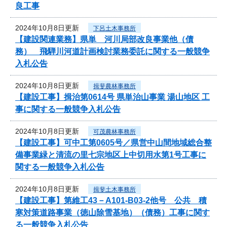
良工事
2024年10月8日更新
下呂土木事務所
【建設関連業務】県単 河川局部改良事業他（債
務） 飛騨川河道計画検討業務委託に関する一般競争
入札公告
2024年10月8日更新
揖斐農林事務所
【建設工事】揖治第0614号 県単治山事業 湯山地区 工
事に関する一般競争入札公告
2024年10月8日更新
可茂農林事務所
【建設工事】可中工第0605号／県営中山間地域総合整
備事業緑と清流の里七宗地区上中切用水第1号工事に
関する一般競争入札公告
2024年10月8日更新
揖斐土木事務所
【建設工事】第維工43－A101-B03-2他号 公共 積
寒対策道路事業（徳山除雪基地）（債務）工事に関す
る一般競争入札公告