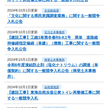
2024年10月1日更新
文化創造課
「文化に関する県民意識調査業務」に関する一般競争
入札公告
2024年10月1日更新
古川土木事務所
【建設工事】工維3単第冬春R6-K1号 県単 道路維
持修繕指定修繕（単建）（債務）工事に関する一般競
争入札公告
2024年10月1日更新
揖斐土木事務所
令和6年度凍結防止剤（塩化ナトリウム）の調達（単
価契約）に関する一般競争入札公告（揖斐土木事務
所）
2024年10月1日更新
自然環境課
【建設工事】東海自然歩道公衆トイレ再整備工事に関
する一般競争入札