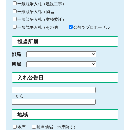
キ
一般競争入札（建設工事）
ー
一般競争入札（物品）
ワ
一般競争入札（業務委託）
ー
ド
一般競争入札（その他）
公募型プロポーザル
を
入
担当所属
力
部局
所属
入札公告日
期
から
間
期
の
間
始
地域
の
ま
終
り
わ
本庁
岐阜地域（本庁除く）