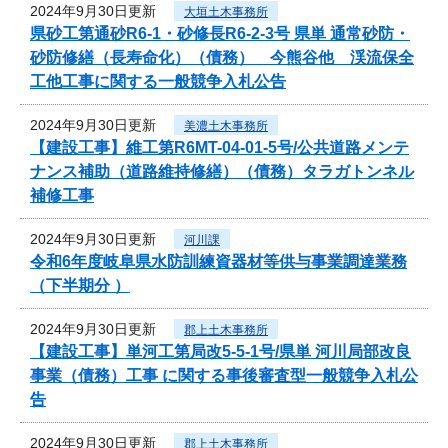
2024年9月30日更新
大垣土木事務所
県砂工第通砂R6-1・砂修長R6-2-3号 県単 通常砂防・
砂防修繕（長寿命化）（債務） 今熊谷他 渓流保全
工他工事に関する一般競争入札公告
2024年9月30日更新
美濃土木事務所
【建設工事】維工第R6MT-04-01-5号/公共道路メンテ
ナンス補助（道路維持修繕）（債務）タラガトンネル
補修工事
2024年9月30日更新
河川課
令和6年度岐阜県水防訓練資器材等供与事業調達業務
（下半期分 ）
2024年9月30日更新
郡上土木事務所
【建設工事】単河工第局改5-5-1号/県単 河川局部改良
事業（債務）工事 に関する事後審査型一般競争入札公
告
2024年9月30日更新
郡上土木事務所