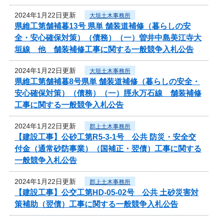
2024年1月22日更新
大垣土木事務所
県維工第舗補暮13号 県単 舗装道補修（暮らしの安
全・安心確保対策）（債務）（一）曽井中島美江寺大
垣線 他 舗装補修工事に関する一般競争入札公告
2024年1月22日更新
大垣土木事務所
県維工第舗補暮8号県単 舗装道補修（暮らしの安全・
安心確保対策）（債務）（一）脛永万石線 舗装補修
工事に関する一般競争入札公告
2024年1月22日更新
郡上土木事務所
【建設工事】公砂工第R5-3-1号 公共 防災・安全交
付金（通常砂防事業）（国補正・翌債）工事に関する
一般競争入札公告
2024年1月22日更新
郡上土木事務所
【建設工事】公交工第HD-05-02号 公共 土砂災害対
策補助（翌債）工事に関する一般競争入札公告