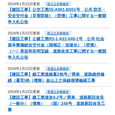
2024年1月22日更新
郡上土木事務所
【建設工事】公交工第55-A001-B051号 公共 防災・
安全交付金（災害防除）（翌債）工事に関する一般競
争入札公告
2024年1月22日更新
郡上土木事務所
【建設工事】公建工第R5-1-A01-040-1号 公共 社会
資本整備総合交付金（国補正・加速化）（翌債）
（一）美並和良明宝線 道路改良工事に関する一般競
争入札公告
2024年1月22日更新
美濃土木事務所
【建設工事】維工第道維暮2他号／県単 道路維持修
繕（暮安)他（債務）金山上之保線側溝修繕工事
2024年1月22日更新
美濃土木事務所
【建設工事】建工第道改4-2号／県単 道路新設改良
（一般分）（債務） （国）248号 道路新設改良工
事