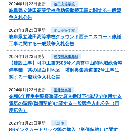
2024年1月23日更新
池田高等学校
岐阜県立池田高等学校救助袋取替工事に関する一般競
争入札公告
2024年1月23日更新
池田高等学校
岐阜県立池田高等学校グラウンド西テニスコート修繕
工事に関する一般競争入札公告
2024年1月23日更新
可茂農林事務所
【建設工事】可中工第0505号／県営中山間地域総合整
備事業 茶の里白川地区 塔洞奥集落道第2号工事に
関する一般競争入札公告
2024年1月23日更新
垂井警察署
令和6年度垂井警察署関ケ原交番以下4施設で使用する
電気の調達(単価契約)に関する一般競争入札公告（再
度広告）
2024年1月23日更新
会計課
R6インクカートリッジ等の購入（単価契約）に関す