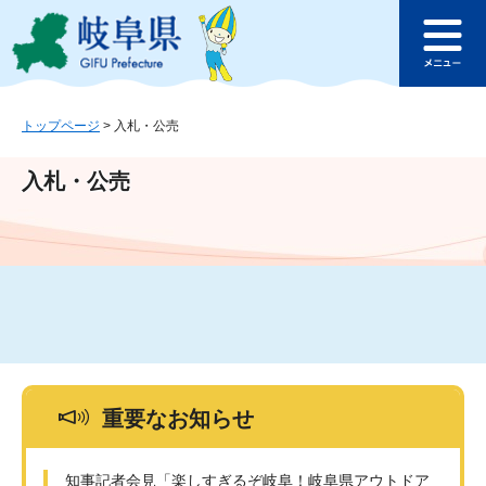
ペ
メ
このページの本文へ
ー
ニ
メ
ジ
ュ
ニ
の
ー
ュ
先
を
ー
頭
飛
トップページ
>
入札・公売
で
ば
す
し
入札・公売
。
て
本
文
へ
重要なお知らせ
知事記者会見「楽しすぎるぞ岐阜！岐阜県アウトドア