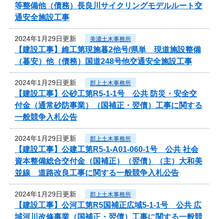
等整備他（債務）長良川サイクリングモデルルート交
通安全施設工事
2024年1月29日更新
美濃土木事務所
【建設工事】維工第現施暮2他号/県単 現道施設整備
（暮安）他（債務）国道248号他交通安全施設工事
2024年1月29日更新
郡上土木事務所
【建設工事】公砂工第R5-1-1号 公共 防災・安全交
付金（通常砂防事業）（国補正・翌債）工事に関する
一般競争入札公告
2024年1月29日更新
郡上土木事務所
【建設工事】公建工第R5-1-A01-060-1号 公共 社会
資本整備総合交付金（国補正）（翌債）（主）大和美
並線 道路改良工事に関する一般競争入札公告
2024年1月29日更新
郡上土木事務所
【建設工事】公河工第R5国補正広域5-1-1号 公共 広
域河川改修事業（国補正・翌債）工事に関する一般競