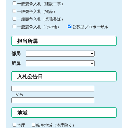
キ
一般競争入札（建設工事）
ー
一般競争入札（物品）
ワ
一般競争入札（業務委託）
ー
ド
一般競争入札（その他）
公募型プロポーザル
を
入
担当所属
力
部局
所属
入札公告日
期
から
間
期
の
間
始
地域
の
ま
終
り
わ
本庁
岐阜地域（本庁除く）