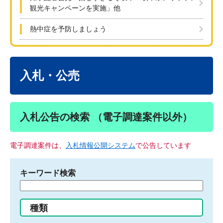
観光キャンペーンを実施」他
熱中症を予防しましょう
本
文
入札・公売
入札公告の検索 （電子調達案件以外）
電子調達案件は、
入札情報公開システム
で公告しています
キーワード検索
検
索
す
種類
る