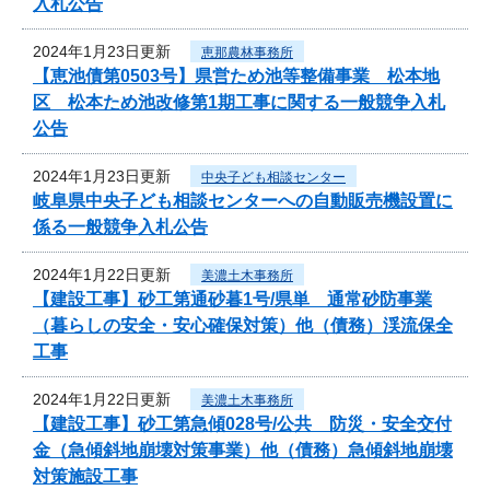
入札公告
2024年1月23日更新
恵那農林事務所
【恵池債第0503号】県営ため池等整備事業 松本地
区 松本ため池改修第1期工事に関する一般競争入札
公告
2024年1月23日更新
中央子ども相談センター
岐阜県中央子ども相談センターへの自動販売機設置に
係る一般競争入札公告
2024年1月22日更新
美濃土木事務所
【建設工事】砂工第通砂暮1号/県単 通常砂防事業
（暮らしの安全・安心確保対策）他（債務）渓流保全
工事
2024年1月22日更新
美濃土木事務所
【建設工事】砂工第急傾028号/公共 防災・安全交付
金（急傾斜地崩壊対策事業）他（債務）急傾斜地崩壊
対策施設工事