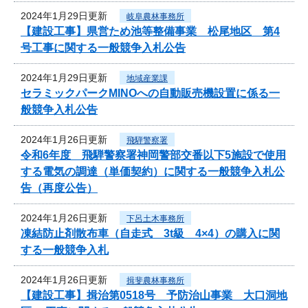
2024年1月29日更新
岐阜農林事務所
【建設工事】県営ため池等整備事業 松尾地区 第4
号工事に関する一般競争入札公告
2024年1月29日更新
地域産業課
セラミックパークMINOへの自動販売機設置に係る一
般競争入札公告
2024年1月26日更新
飛騨警察署
令和6年度 飛騨警察署神岡警部交番以下5施設で使用
する電気の調達（単価契約）に関する一般競争入札公
告（再度公告）
2024年1月26日更新
下呂土木事務所
凍結防止剤散布車（自走式 3t級 4×4）の購入に関
する一般競争入札
2024年1月26日更新
揖斐農林事務所
【建設工事】揖治第0518号 予防治山事業 大口洞地