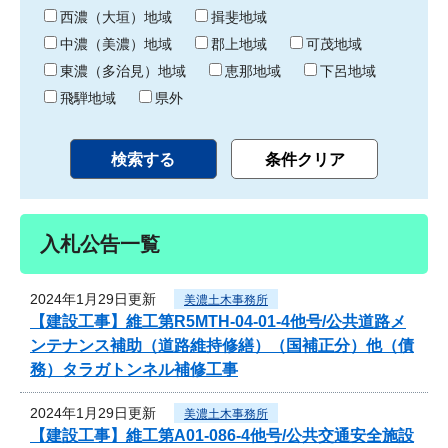
り
西濃（大垣）地域
揖斐地域
中濃（美濃）地域
郡上地域
可茂地域
東濃（多治見）地域
恵那地域
下呂地域
飛騨地域
県外
入札公告一覧
2024年1月29日更新
美濃土木事務所
【建設工事】維工第R5MTH-04-01-4他号/公共道路メ
ンテナンス補助（道路維持修繕）（国補正分）他（債
務）タラガトンネル補修工事
2024年1月29日更新
美濃土木事務所
【建設工事】維工第A01-086-4他号/公共交通安全施設