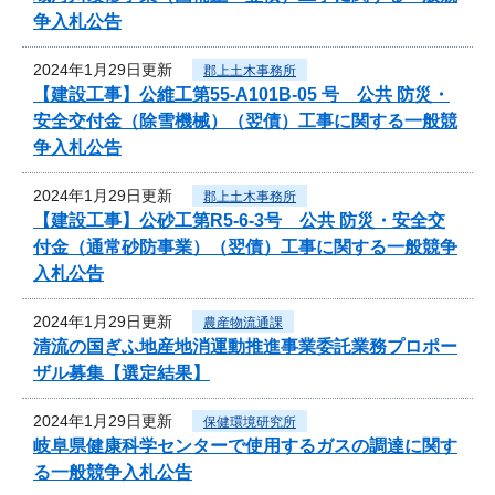
争入札公告
2024年1月29日更新
郡上土木事務所
【建設工事】公維工第55-A101B-05 号 公共 防災・
安全交付金（除雪機械）（翌債）工事に関する一般競
争入札公告
2024年1月29日更新
郡上土木事務所
【建設工事】公砂工第R5-6-3号 公共 防災・安全交
付金（通常砂防事業）（翌債）工事に関する一般競争
入札公告
2024年1月29日更新
農産物流通課
清流の国ぎふ地産地消運動推進事業委託業務プロポー
ザル募集【選定結果】
2024年1月29日更新
保健環境研究所
岐阜県健康科学センターで使用するガスの調達に関す
る一般競争入札公告