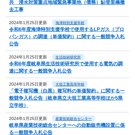
共 浸水対策重点地域緊急事業他（債務）鮎登里橋撤
去工事
2024年1月25日更新
海津特別支援学校
令和6年度海津特別支援学校で使用するLPガス（プロ
パンガス）の調達（単価契約）に関する一般競争入札
公告
2024年1月25日更新
生活技術研究所
令和6年度岐阜県生活技術研究所で使用する電気の調
達に関する一般競争入札公告
2024年1月25日更新
大垣工業高等学校
「電子複写機（白黒）複写料の単価契約」に関する一
般競争入札公告（岐阜県立大垣工業高等学校ほか5県
立学校）
2024年1月25日更新
産業技術総合センター
岐阜県産業技術総合センターへの自動販売機設置に係
る一般競争入札公告