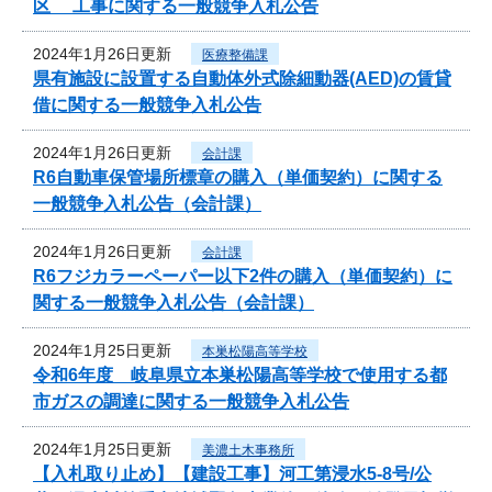
区 工事に関する一般競争入札公告
2024年1月26日更新
医療整備課
県有施設に設置する自動体外式除細動器(AED)の賃貸
借に関する一般競争入札公告
2024年1月26日更新
会計課
R6自動車保管場所標章の購入（単価契約）に関する
一般競争入札公告（会計課）
2024年1月26日更新
会計課
R6フジカラーペーパー以下2件の購入（単価契約）に
関する一般競争入札公告（会計課）
2024年1月25日更新
本巣松陽高等学校
令和6年度 岐阜県立本巣松陽高等学校で使用する都
市ガスの調達に関する一般競争入札公告
2024年1月25日更新
美濃土木事務所
【入札取り止め】【建設工事】河工第浸水5-8号/公