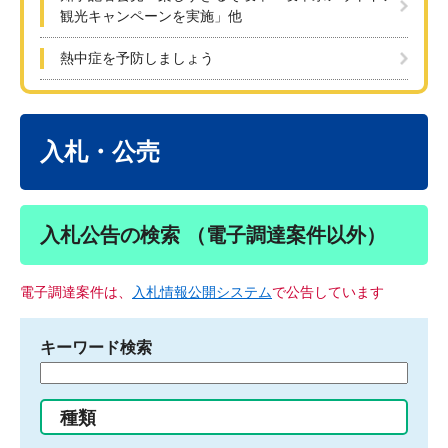
観光キャンペーンを実施」他
熱中症を予防しましょう
本
文
入札・公売
入札公告の検索 （電子調達案件以外）
電子調達案件は、
入札情報公開システム
で公告しています
キーワード検索
検
索
す
種類
る