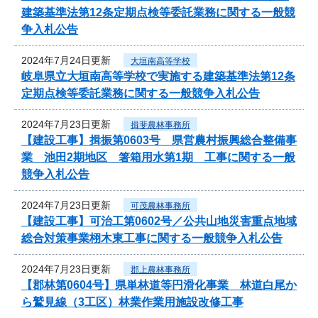
建築基準法第12条定期点検等委託業務に関する一般競
争入札公告
2024年7月24日更新
大垣南高等学校
岐阜県立大垣南高等学校で実施する建築基準法第12条
定期点検等委託業務に関する一般競争入札公告
2024年7月23日更新
揖斐農林事務所
【建設工事】揖振第0603号 県営農村振興総合整備事
業 池田2期地区 箸箱用水第1期 工事に関する一般
競争入札公告
2024年7月23日更新
可茂農林事務所
【建設工事】可治工第0602号／公共山地災害重点地域
総合対策事業栩木東工事に関する一般競争入札公告
2024年7月23日更新
郡上農林事務所
【郡林第0604号】県単林道等円滑化事業 林道白尾か
ら鷲見線（3工区）林業作業用施設改修工事