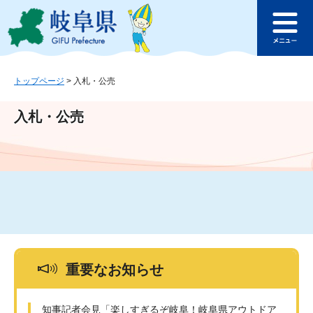
ペ
メ
このページの本文へ
ー
ニ
メ
ジ
ュ
ニ
の
ー
ュ
先
を
ー
頭
飛
トップページ
>
入札・公売
で
ば
す
し
入札・公売
。
て
本
文
へ
重要なお知らせ
知事記者会見「楽しすぎるぞ岐阜！岐阜県アウトドア