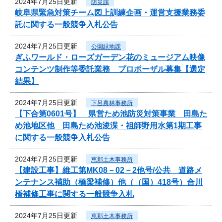
2024年7月25日更新
防災課
岐阜県緊急対策チーム図上訓練企画・運営支援業務委
託に関する一般競争入札公告
2024年7月25日更新
公園緑地課
ぎふワールド・ローズガーデン花のミュージアム映像
コンテンツ制作等委託業務 プロポーザル募集【選定
結果】
2024年7月25日更新
下呂農林事務所
【下合第0601号】 県営ため池防災対策事業 田島た
め池地区他 田島ため池浚渫・祖師野用水第1期工事
に関する一般競争入札公告
2024年7月25日更新
恵那土木事務所
【建設工事】維工第MK08－02－2他号/公共 道路メ
ンテナンス補助（橋梁補修）他（（国）418号）合川
橋補修工事に関する一般競争入札
2024年7月25日更新
恵那土木事務所