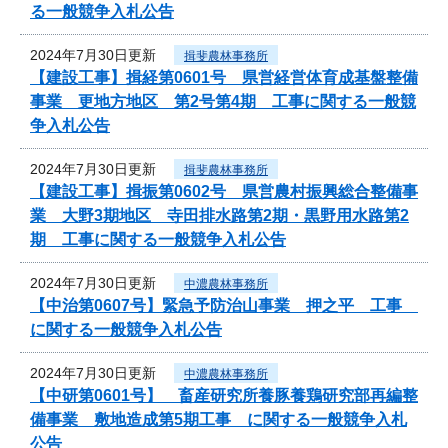
る一般競争入札公告
2024年7月30日更新
揖斐農林事務所
【建設工事】揖経第0601号 県営経営体育成基盤整備
事業 更地方地区 第2号第4期 工事に関する一般競
争入札公告
2024年7月30日更新
揖斐農林事務所
【建設工事】揖振第0602号 県営農村振興総合整備事
業 大野3期地区 寺田排水路第2期・黒野用水路第2
期 工事に関する一般競争入札公告
2024年7月30日更新
中濃農林事務所
【中治第0607号】緊急予防治山事業 押之平 工事
に関する一般競争入札公告
2024年7月30日更新
中濃農林事務所
【中研第0601号】 畜産研究所養豚養鶏研究部再編整
備事業 敷地造成第5期工事 に関する一般競争入札
公告