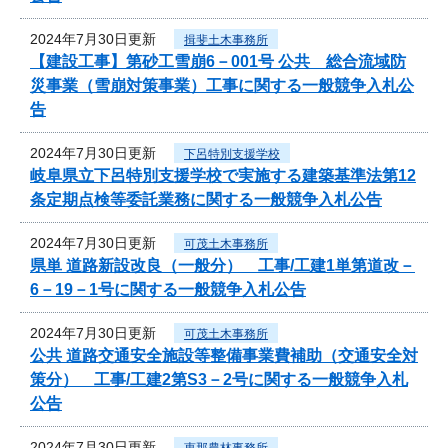
2024年7月30日更新
揖斐土木事務所
【建設工事】第砂工雪崩6－001号 公共 総合流域防
災事業（雪崩対策事業）工事に関する一般競争入札公
告
2024年7月30日更新
下呂特別支援学校
岐阜県立下呂特別支援学校で実施する建築基準法第12
条定期点検等委託業務に関する一般競争入札公告
2024年7月30日更新
可茂土木事務所
県単 道路新設改良（一般分） 工事/工建1単第道改－
6－19－1号に関する一般競争入札公告
2024年7月30日更新
可茂土木事務所
公共 道路交通安全施設等整備事業費補助（交通安全対
策分） 工事/工建2第S3－2号に関する一般競争入札
公告
2024年7月30日更新
恵那農林事務所