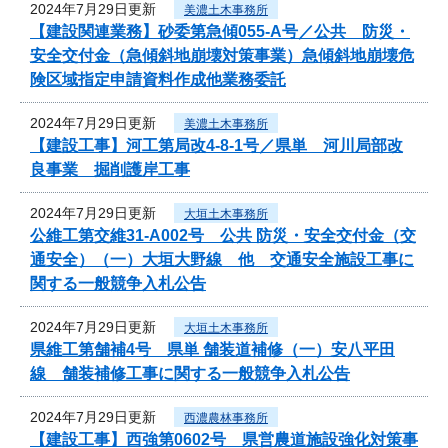
2024年7月29日更新
美濃土木事務所
【建設関連業務】砂委第急傾055-A号／公共 防災・
安全交付金（急傾斜地崩壊対策事業）急傾斜地崩壊危
険区域指定申請資料作成他業務委託
2024年7月29日更新
美濃土木事務所
【建設工事】河工第局改4-8-1号／県単 河川局部改
良事業 掘削護岸工事
2024年7月29日更新
大垣土木事務所
公維工第交維31-A002号 公共 防災・安全交付金（交
通安全）（一）大垣大野線 他 交通安全施設工事に
関する一般競争入札公告
2024年7月29日更新
大垣土木事務所
県維工第舗補4号 県単 舗装道補修（一）安八平田
線 舗装補修工事に関する一般競争入札公告
2024年7月29日更新
西濃農林事務所
【建設工事】西強第0602号 県営農道施設強化対策事