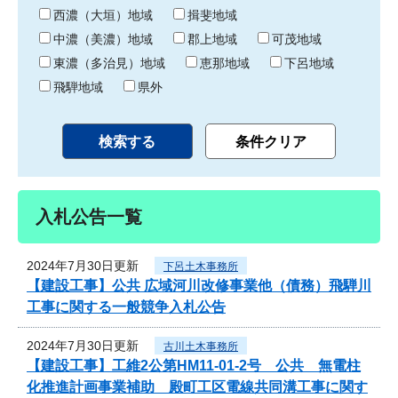
り
西濃（大垣）地域
揖斐地域
中濃（美濃）地域
郡上地域
可茂地域
東濃（多治見）地域
恵那地域
下呂地域
飛騨地域
県外
入札公告一覧
2024年7月30日更新
下呂土木事務所
【建設工事】公共 広域河川改修事業他（債務）飛騨川
工事に関する一般競争入札公告
2024年7月30日更新
古川土木事務所
【建設工事】工維2公第HM11-01-2号 公共 無電柱
化推進計画事業補助 殿町工区電線共同溝工事に関す