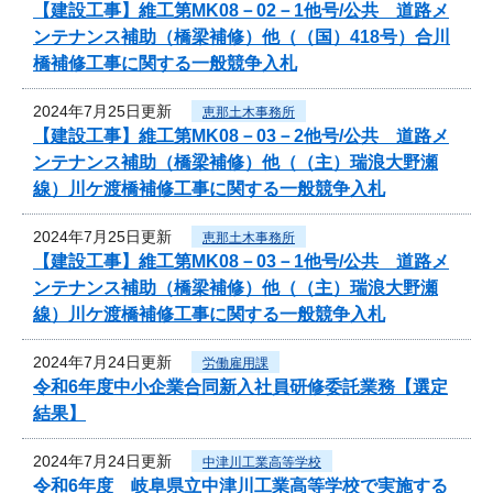
【建設工事】維工第MK08－02－1他号/公共 道路メ
ンテナンス補助（橋梁補修）他（（国）418号）合川
橋補修工事に関する一般競争入札
2024年7月25日更新
恵那土木事務所
【建設工事】維工第MK08－03－2他号/公共 道路メ
ンテナンス補助（橋梁補修）他（（主）瑞浪大野瀬
線）川ケ渡橋補修工事に関する一般競争入札
2024年7月25日更新
恵那土木事務所
【建設工事】維工第MK08－03－1他号/公共 道路メ
ンテナンス補助（橋梁補修）他（（主）瑞浪大野瀬
線）川ケ渡橋補修工事に関する一般競争入札
2024年7月24日更新
労働雇用課
令和6年度中小企業合同新入社員研修委託業務【選定
結果】
2024年7月24日更新
中津川工業高等学校
令和6年度 岐阜県立中津川工業高等学校で実施する