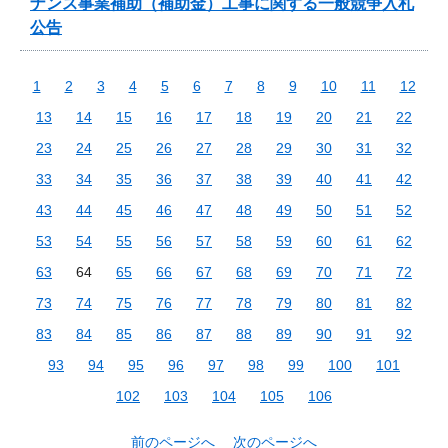
ナンス事業補助（補助金）工事に関する一般競争入札
公告
1
2
3
4
5
6
7
8
9
10
11
12
13
14
15
16
17
18
19
20
21
22
23
24
25
26
27
28
29
30
31
32
33
34
35
36
37
38
39
40
41
42
43
44
45
46
47
48
49
50
51
52
53
54
55
56
57
58
59
60
61
62
63
64
65
66
67
68
69
70
71
72
73
74
75
76
77
78
79
80
81
82
83
84
85
86
87
88
89
90
91
92
93
94
95
96
97
98
99
100
101
102
103
104
105
106
前のページへ
次のページへ