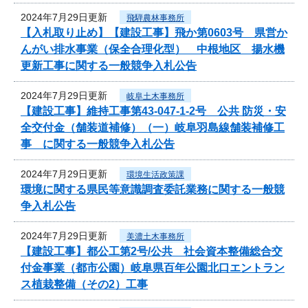
2024年7月29日更新
飛騨農林事務所
【入札取り止め】【建設工事】飛か第0603号 県営か
んがい排水事業（保全合理化型） 中根地区 揚水機
更新工事に関する一般競争入札公告
2024年7月29日更新
岐阜土木事務所
【建設工事】維持工事第43-047-1-2号 公共 防災・安
全交付金（舗装道補修）（一）岐阜羽島線舗装補修工
事 に関する一般競争入札公告
2024年7月29日更新
環境生活政策課
環境に関する県民等意識調査委託業務に関する一般競
争入札公告
2024年7月29日更新
美濃土木事務所
【建設工事】都公工第2号/公共 社会資本整備総合交
付金事業（都市公園）岐阜県百年公園北口エントラン
ス植栽整備（その2）工事