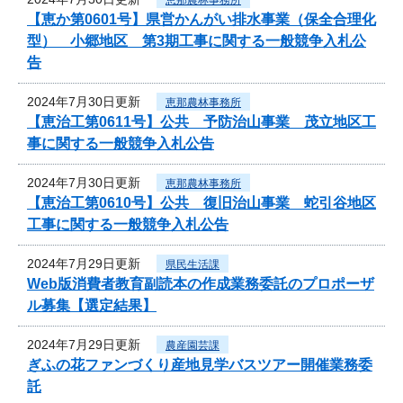
【恵か第0601号】県営かんがい排水事業（保全合理化
型） 小郷地区 第3期工事に関する一般競争入札公
告
2024年7月30日更新
恵那農林事務所
【恵治工第0611号】公共 予防治山事業 茂立地区工
事に関する一般競争入札公告
2024年7月30日更新
恵那農林事務所
【恵治工第0610号】公共 復旧治山事業 蛇引谷地区
工事に関する一般競争入札公告
2024年7月29日更新
県民生活課
Web版消費者教育副読本の作成業務委託のプロポーザ
ル募集【選定結果】
2024年7月29日更新
農産園芸課
ぎふの花ファンづくり産地見学バスツアー開催業務委
託