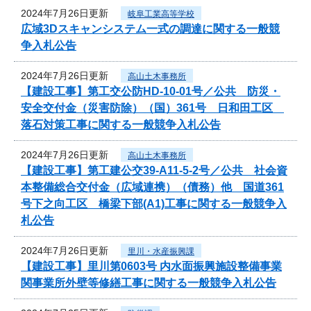
2024年7月26日更新
岐阜工業高等学校
広域3Dスキャンシステム一式の調達に関する一般競
争入札公告
2024年7月26日更新
高山土木事務所
【建設工事】第工交公防HD-10-01号／公共 防災・
安全交付金（災害防除）（国）361号 日和田工区
落石対策工事に関する一般競争入札公告
2024年7月26日更新
高山土木事務所
【建設工事】第工建公交39-A11-5-2号／公共 社会資
本整備総合交付金（広域連携）（債務）他 国道361
号下之向工区 橋梁下部(A1)工事に関する一般競争入
札公告
2024年7月26日更新
里川・水産振興課
【建設工事】里川第0603号 内水面振興施設整備事業
関事業所外壁等修繕工事に関する一般競争入札公告