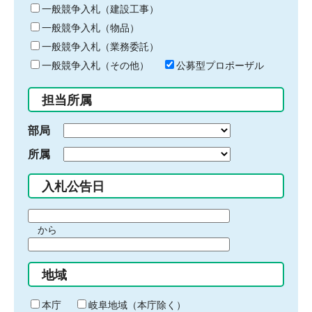
キ
一般競争入札（建設工事）
ー
一般競争入札（物品）
ワ
一般競争入札（業務委託）
ー
ド
一般競争入札（その他）
公募型プロポーザル
を
入
担当所属
力
部局
所属
入札公告日
期
から
間
期
の
間
始
地域
の
ま
終
り
わ
本庁
岐阜地域（本庁除く）