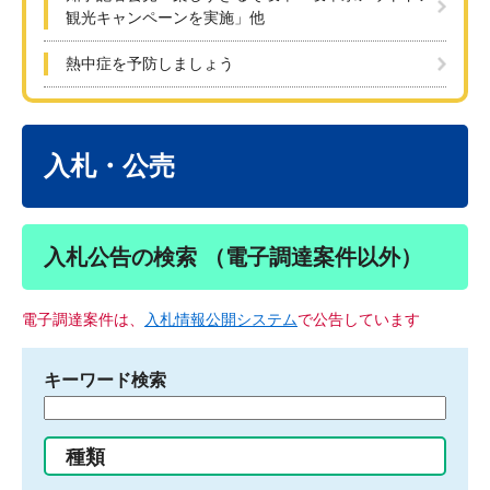
観光キャンペーンを実施」他
熱中症を予防しましょう
本
文
入札・公売
入札公告の検索 （電子調達案件以外）
電子調達案件は、
入札情報公開システム
で公告しています
キーワード検索
検
索
す
種類
る