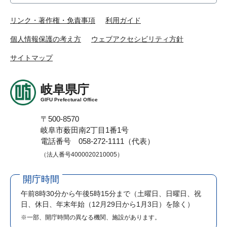
リンク・著作権・免責事項
利用ガイド
個人情報保護の考え方
ウェブアクセシビリティ方針
サイトマップ
岐阜県庁
GIFU Prefectural Office
〒500-8570
岐阜市薮田南2丁目1番1号
電話番号 058-272-1111（代表）
（法人番号4000020210005）
開庁時間
午前8時30分から午後5時15分まで
（土曜日、日曜日、祝
日、休日、年末年始（12月29日から1月3日）を除く）
※一部、開庁時間の異なる機関、施設があります。