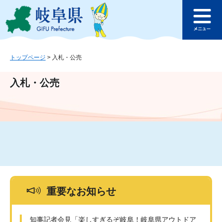
ペ
メ
このページの本文へ
ー
ニ
メ
ジ
ュ
ニ
の
ー
ュ
先
を
ー
頭
飛
トップページ
>
入札・公売
で
ば
す
し
入札・公売
。
て
本
文
へ
重要なお知らせ
知事記者会見「楽しすぎるぞ岐阜！岐阜県アウトドア