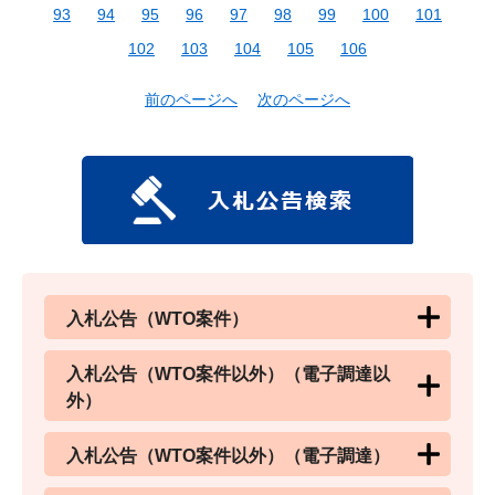
93
94
95
96
97
98
99
100
101
102
103
104
105
106
前のページへ
次のページへ
入札公告（WTO案件）
入札公告（WTO案件以外）（電子調達以
外）
入札公告（WTO案件以外）（電子調達）