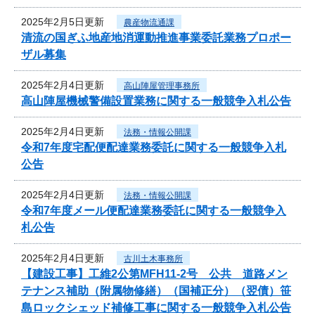
2025年2月5日更新
農産物流通課
清流の国ぎふ地産地消運動推進事業委託業務プロポー
ザル募集
2025年2月4日更新
高山陣屋管理事務所
高山陣屋機械警備設置業務に関する一般競争入札公告
2025年2月4日更新
法務・情報公開課
令和7年度宅配便配達業務委託に関する一般競争入札
公告
2025年2月4日更新
法務・情報公開課
令和7年度メール便配達業務委託に関する一般競争入
札公告
2025年2月4日更新
古川土木事務所
【建設工事】工維2公第MFH11-2号 公共 道路メン
テナンス補助（附属物修繕）（国補正分）（翌債）笹
島ロックシェッド補修工事に関する一般競争入札公告