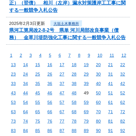
正）（翌債） 相川（左岸）漏水対策護岸工工事に関
する一般競争入札公告
2025年2月3日更新
大垣土木事務所
県河工第局改2-8-2号 県単 河川局部改良事業（債
務） 金草川堤防強化工事に関する一般競争入札公告
1
2
3
4
5
6
7
8
9
10
11
12
13
14
15
16
17
18
19
20
21
22
23
24
25
26
27
28
29
30
31
32
33
34
35
36
37
38
39
40
41
42
43
44
45
46
47
48
49
50
51
52
53
54
55
56
57
58
59
60
61
62
63
64
65
66
67
68
69
70
71
72
73
74
75
76
77
78
79
80
81
82
83
84
85
86
87
88
89
90
91
92