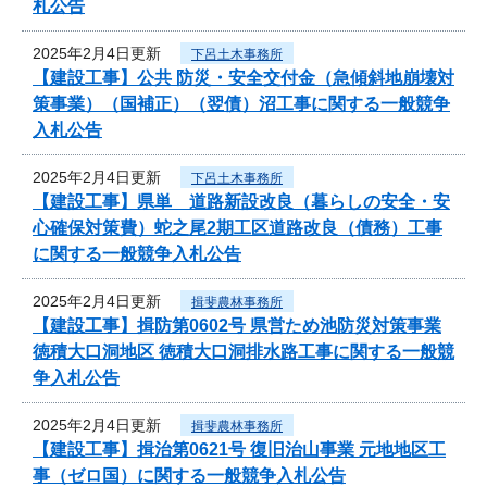
札公告
2025年2月4日更新
下呂土木事務所
【建設工事】公共 防災・安全交付金（急傾斜地崩壊対
策事業）（国補正）（翌債）沼工事に関する一般競争
入札公告
2025年2月4日更新
下呂土木事務所
【建設工事】県単 道路新設改良（暮らしの安全・安
心確保対策費）蛇之尾2期工区道路改良（債務）工事
に関する一般競争入札公告
2025年2月4日更新
揖斐農林事務所
【建設工事】揖防第0602号 県営ため池防災対策事業
徳積大口洞地区 徳積大口洞排水路工事に関する一般競
争入札公告
2025年2月4日更新
揖斐農林事務所
【建設工事】揖治第0621号 復旧治山事業 元地地区工
事（ゼロ国）に関する一般競争入札公告