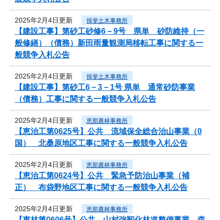
2025年2月4日更新
揖斐土木事務所
【建設工事】第砂工砂修6－9号 県単 砂防維持（一
般修繕）（債務）新田雨量観測局移転工事に関する一
般競争入札公告
2025年2月4日更新
揖斐土木事務所
【建設工事】第砂工6－3－1号 県単 通常砂防事業
（債務）工事に関する一般競争入札公告
2025年2月4日更新
恵那農林事務所
【恵治工第0625号】公共 流域保全総合治山事業（0
国） 北桑原地区工事に関する一般競争入札公告
2025年2月4日更新
恵那農林事務所
【恵治工第0624号】公共 緊急予防治山事業（補
正） 布袋野地区工事に関する一般競争入札公告
2025年2月4日更新
恵那農林事務所
【恵林第0606号】公共 山村強靭化林道整備事業 森