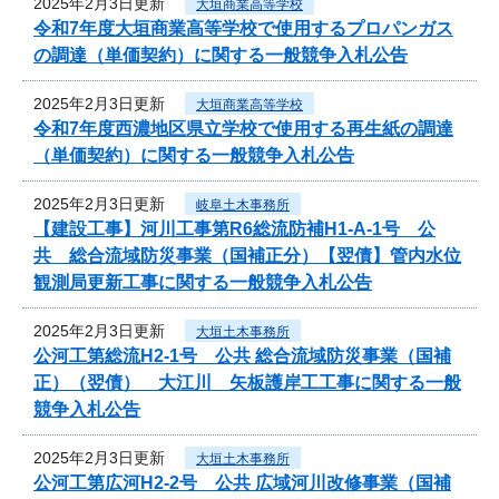
2025年2月3日更新
大垣商業高等学校
令和7年度大垣商業高等学校で使用するプロパンガス
の調達（単価契約）に関する一般競争入札公告
2025年2月3日更新
大垣商業高等学校
令和7年度西濃地区県立学校で使用する再生紙の調達
（単価契約）に関する一般競争入札公告
2025年2月3日更新
岐阜土木事務所
【建設工事】河川工事第R6総流防補H1-A-1号 公
共 総合流域防災事業（国補正分）【翌債】管内水位
観測局更新工事に関する一般競争入札公告
2025年2月3日更新
大垣土木事務所
公河工第総流H2-1号 公共 総合流域防災事業（国補
正）（翌債） 大江川 矢板護岸工工事に関する一般
競争入札公告
2025年2月3日更新
大垣土木事務所
公河工第広河H2-2号 公共 広域河川改修事業（国補