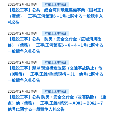
2025年2月4日更新
可茂土木事務所
【建設工事】公共 総合河川環境整備事業（国補正）
（翌債） 工事/工河第環6－1号に関する一般競争入
札公告
2025年2月4日更新
可茂土木事務所
【建設工事】公共 防災・安全交付金（広域河川改
修）（債務） 工事/工河第広6－6－4－1号に関する
一般競争入札公告
2025年2月4日更新
可茂土木事務所
【建設工事】県単 現道構造改築（交通事故防止）他
（0県債） 工事/工維4単第現構－J1 他号に関する
一般競争入札公告
2025年2月4日更新
可茂土木事務所
【建設工事】公共 防災・安全交付金（災害防除）（重
点）他（債務） 工事/工維4第55－A003－B062－7
他号に関する一般競争入札公告