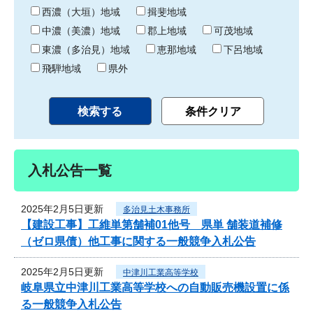
り
西濃（大垣）地域
揖斐地域
中濃（美濃）地域
郡上地域
可茂地域
東濃（多治見）地域
恵那地域
下呂地域
飛騨地域
県外
入札公告一覧
2025年2月5日更新
多治見土木事務所
【建設工事】工維単第舗補01他号 県単 舗装道補修
（ゼロ県債）他工事に関する一般競争入札公告
2025年2月5日更新
中津川工業高等学校
岐阜県立中津川工業高等学校への自動販売機設置に係
る一般競争入札公告