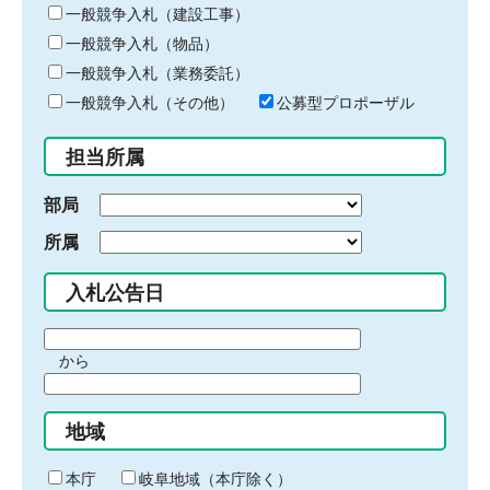
キ
一般競争入札（建設工事）
ー
一般競争入札（物品）
ワ
一般競争入札（業務委託）
ー
ド
一般競争入札（その他）
公募型プロポーザル
を
入
担当所属
力
部局
所属
入札公告日
期
から
間
期
の
間
始
地域
の
ま
終
り
わ
本庁
岐阜地域（本庁除く）