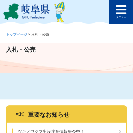
ペ
メ
このページの本文へ
ー
ニ
メ
ジ
ュ
ニ
の
ー
ュ
先
を
ー
頭
飛
トップページ
>
入札・公売
で
ば
す
し
入札・公売
。
て
本
文
へ
重要なお知らせ
ツキノワグマ出没注意情報発令中！