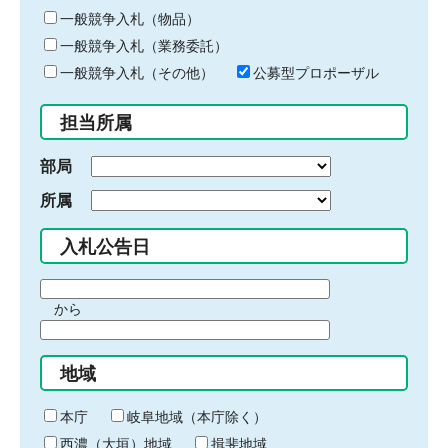
ー
一般競争入札（物品）
ワ
一般競争入札（業務委託）
ー
ド
一般競争入札（その他）
公募型プロポーザル
を
入
担当所属
力
部局
所属
入札公告日
期
から
間
期
の
間
始
地域
の
ま
終
り
わ
本庁
岐阜地域（本庁除く）
り
西濃（大垣）地域
揖斐地域