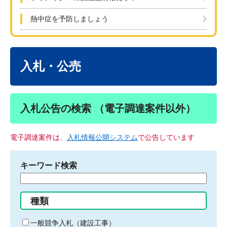
熱中症を予防しましょう
本
文
入札・公売
入札公告の検索 （電子調達案件以外）
電子調達案件は、
入札情報公開システム
で公告しています
キーワード検索
検
索
す
種類
る
キ
一般競争入札（建設工事）