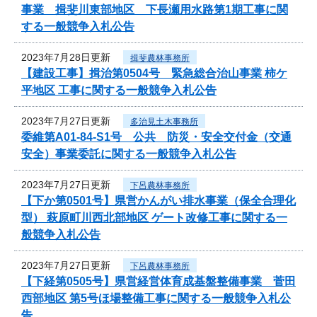
事業 揖斐川東部地区 下長瀬用水路第1期工事に関
する一般競争入札公告
2023年7月28日更新
揖斐農林事務所
【建設工事】揖治第0504号 緊急総合治山事業 柿ケ
平地区 工事に関する一般競争入札公告
2023年7月27日更新
多治見土木事務所
委維第A01-84-S1号 公共 防災・安全交付金（交通
安全）事業委託に関する一般競争入札公告
2023年7月27日更新
下呂農林事務所
【下か第0501号】県営かんがい排水事業（保全合理化
型） 萩原町川西北部地区 ゲート改修工事に関する一
般競争入札公告
2023年7月27日更新
下呂農林事務所
【下経第0505号】県営経営体育成基盤整備事業 菅田
西部地区 第5号ほ場整備工事に関する一般競争入札公
告