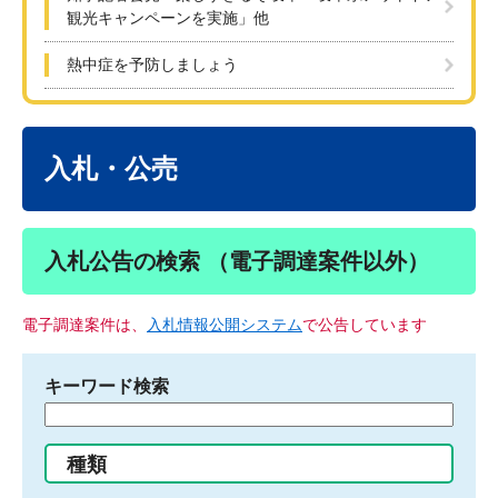
観光キャンペーンを実施」他
熱中症を予防しましょう
本
文
入札・公売
入札公告の検索 （電子調達案件以外）
電子調達案件は、
入札情報公開システム
で公告しています
キーワード検索
検
索
す
種類
る