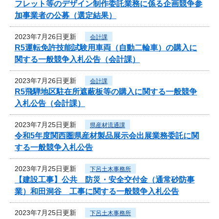
フレット等のデザイン制作委託業務に係る企画競争参
加事業者の公募（選定結果）
2023年7月26日更新
会計課
R5運転免許技能試験用車両（自動二輪車）の購入に
関する一般競争入札公告（会計課）
2023年7月26日更新
会計課
R5飛騨地区駐在所遮蔽板等の購入に関する一般競争
入札公告（会計課）
2023年7月25日更新
県産材流通課
令和5年度関西圏県産材製品展示会出展業務委託に関
する一般競争入札公告
2023年7月25日更新
下呂土木事務所
【建設工事】公共 防災・安全交付金（通常砂防事
業）和田洞谷 工事に関する一般競争入札公告
2023年7月25日更新
下呂土木事務所