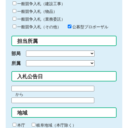
キ
一般競争入札（建設工事）
ー
一般競争入札（物品）
ワ
一般競争入札（業務委託）
ー
ド
一般競争入札（その他）
公募型プロポーザル
を
入
担当所属
力
部局
所属
入札公告日
期
から
間
期
の
間
始
地域
の
ま
終
り
わ
本庁
岐阜地域（本庁除く）