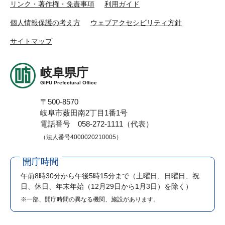
リンク・著作権・免責事項
利用ガイド
個人情報保護の考え方
ウェブアクセシビリティ方針
サイトマップ
岐阜県庁
GIFU Prefectural Office
〒500-8570
岐阜市薮田南2丁目1番1号
電話番号 058-272-1111（代表）
（法人番号4000020210005）
開庁時間
午前8時30分から午後5時15分まで
（土曜日、日曜日、祝
日、休日、年末年始（12月29日から1月3日）を除く）
※一部、開庁時間の異なる機関、施設があります。