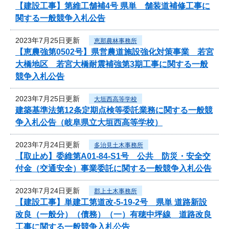
【建設工事】第維工舗補4号 県単 舗装道補修工事に
関する一般競争入札公告
2023年7月25日更新
恵那農林事務所
【恵農強第0502号】県営農道施設強化対策事業 若宮
大橋地区 若宮大橋耐震補強第3期工事に関する一般
競争入札公告
2023年7月25日更新
大垣西高等学校
建築基準法第12条定期点検等委託業務に関する一般競
争入札公告（岐阜県立大垣西高等学校）
2023年7月24日更新
多治見土木事務所
【取止め】委維第A01-84-S1号 公共 防災・安全交
付金（交通安全）事業委託に関する一般競争入札公告
2023年7月24日更新
郡上土木事務所
【建設工事】単建工第道改-5-19-2号 県単 道路新設
改良（一般分）（債務）（一）有穂中坪線 道路改良
工事に関する一般競争入札公告