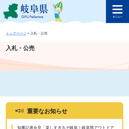
ペ
メ
このページの本文へ
ー
ニ
メ
ジ
ュ
ニ
の
ー
ュ
先
を
ー
頭
飛
トップページ
>
入札・公売
で
ば
す
し
入札・公売
。
て
本
文
へ
重要なお知らせ
知事記者会見「楽しすぎるぞ岐阜！岐阜県アウトドア