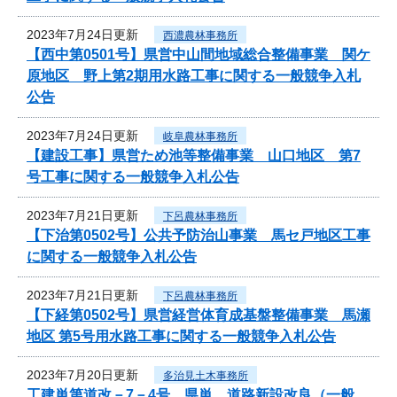
2023年7月24日更新
西濃農林事務所
【西中第0501号】県営中山間地域総合整備事業 関ケ
原地区 野上第2期用水路工事に関する一般競争入札
公告
2023年7月24日更新
岐阜農林事務所
【建設工事】県営ため池等整備事業 山口地区 第7
号工事に関する一般競争入札公告
2023年7月21日更新
下呂農林事務所
【下治第0502号】公共予防治山事業 馬セ戸地区工事
に関する一般競争入札公告
2023年7月21日更新
下呂農林事務所
【下経第0502号】県営経営体育成基盤整備事業 馬瀬
地区 第5号用水路工事に関する一般競争入札公告
2023年7月20日更新
多治見土木事務所
工建単第道改－7－4号 県単 道路新設改良（一般