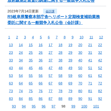
放射線測定装置の調達に関する一般競争入札公告
2023年7月14日更新
会計課
R5岐阜県警察本部庁舎ヘリポート定期検査補助業務
委託に関する一般競争入札公告（会計課）
1
2
3
4
5
6
7
8
9
10
11
12
13
14
15
16
17
18
19
20
21
22
23
24
25
26
27
28
29
30
31
32
33
34
35
36
37
38
39
40
41
42
43
44
45
46
47
48
49
50
51
52
53
54
55
56
57
58
59
60
61
62
63
64
65
66
67
68
69
70
71
72
73
74
75
76
77
78
79
80
81
82
83
84
85
86
87
88
89
90
91
92
93
94
95
96
97
98
99
100
101