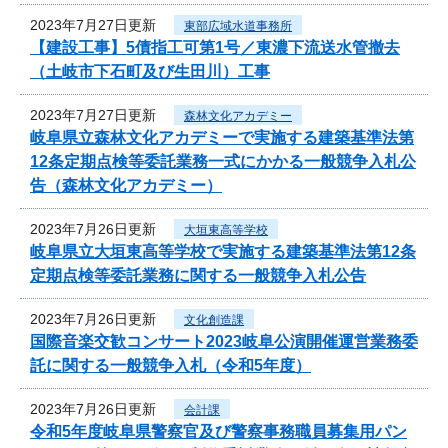
2023年7月27日更新
東部広域水道事務所
【建設工事】5債指工可第1号／東濃下流送水管撤去
（土岐市下石町及び生田川）工事
2023年7月27日更新
森林文化アカデミー
岐阜県立森林文化アカデミーで実施する建築基準法第
12条定期点検等委託業務一式にかかる一般競争入札公
告（森林文化アカデミー）
2023年7月26日更新
大垣東高等学校
岐阜県立大垣東高等学校で実施する建築基準法第12条
定期点検等委託業務に関する一般競争入札公告
2023年7月26日更新
文化創造課
国際音楽交歓コンサート2023岐阜公演開催運営業務委
託に関する一般競争入札（令和5年度）
2023年7月26日更新
会計課
令和5年度岐阜県警察官及び警察事務職員募集用パン