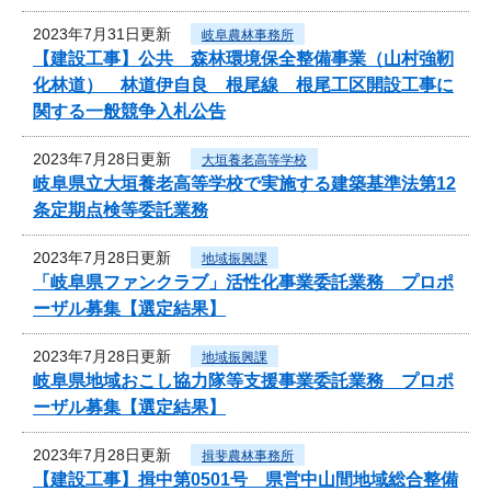
2023年7月31日更新
岐阜農林事務所
【建設工事】公共 森林環境保全整備事業（山村強靭
化林道） 林道伊自良 根尾線 根尾工区開設工事に
関する一般競争入札公告
2023年7月28日更新
大垣養老高等学校
岐阜県立大垣養老高等学校で実施する建築基準法第12
条定期点検等委託業務
2023年7月28日更新
地域振興課
「岐阜県ファンクラブ」活性化事業委託業務 プロポ
ーザル募集【選定結果】
2023年7月28日更新
地域振興課
岐阜県地域おこし協力隊等支援事業委託業務 プロポ
ーザル募集【選定結果】
2023年7月28日更新
揖斐農林事務所
【建設工事】揖中第0501号 県営中山間地域総合整備