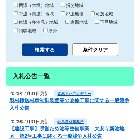
り
西濃（大垣）地域
揖斐地域
中濃（美濃）地域
郡上地域
可茂地域
東濃（多治見）地域
恵那地域
下呂地域
飛騨地域
県外
入札公告一覧
2023年7月31日更新
森林文化アカデミー
製材棟送材車制御装置等の改修工事に関する一般競争
入札公告
2023年7月31日更新
岐阜農林事務所
【建設工事】県営ため池等整備事業 大安寺新池地
区 第2号工事に関する一般競争入札公告