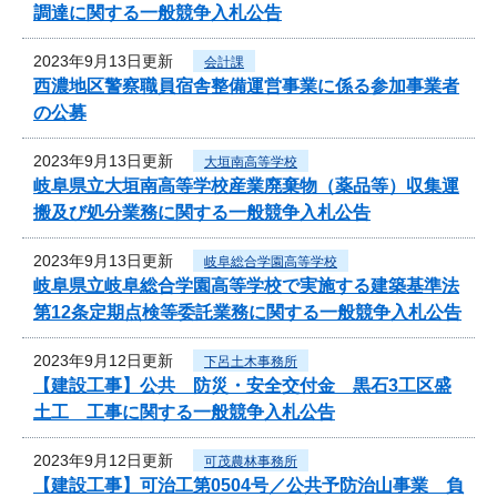
調達に関する一般競争入札公告
2023年9月13日更新
会計課
西濃地区警察職員宿舎整備運営事業に係る参加事業者
の公募
2023年9月13日更新
大垣南高等学校
岐阜県立大垣南高等学校産業廃棄物（薬品等）収集運
搬及び処分業務に関する一般競争入札公告
2023年9月13日更新
岐阜総合学園高等学校
岐阜県立岐阜総合学園高等学校で実施する建築基準法
第12条定期点検等委託業務に関する一般競争入札公告
2023年9月12日更新
下呂土木事務所
【建設工事】公共 防災・安全交付金 黒石3工区盛
土工 工事に関する一般競争入札公告
2023年9月12日更新
可茂農林事務所
【建設工事】可治工第0504号／公共予防治山事業 負