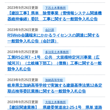
2023年9月26日更新
下呂土木事務所
【建設工事】県単 除雪事業（雪情報システム関連機
器維持修繕）委託 工事に関する一般競争入札公告
2023年9月26日更新
会計課
R5Web会議端末にかかるライセンスの調達に関する
一般競争入札公告（会計課）
2023年9月25日更新
多治見土木事務所
工第R5公河7－1号 公共 大規模特定河川事業（広
域河川）（土岐橋下部工）（債務）工事に関する一般
競争入札公告
2023年9月25日更新
加納高等学校
岐阜県立加納高等学校で実施する建築基準法第12条定
期点検等委託業務に関する一般競争入札公告
2023年9月25日更新
大垣土木事務所
【建設関連業務】 県建委第道改2-25-1号 県単 道路