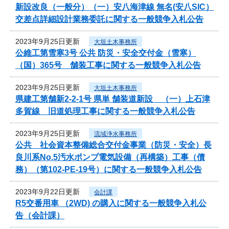
新設改良（一般分）（一）安八海津線 無名(安八SIC）
交差点詳細設計業務委託に関する一般競争入札公告
2023年9月25日更新
大垣土木事務所
公維工第雪寒3号 公共 防災・安全交付金（雪寒）
（国）365号 舗装工事に関する一般競争入札公告
2023年9月25日更新
大垣土木事務所
県建工第舗新2-2-1号 県単 舗装道新設 （一）上石津
多賀線 旧道処理工事に関する一般競争入札公告
2023年9月25日更新
流域浄水事務所
公共 社会資本整備総合交付金事業（防災・安全）長
良川系No.5汚水ポンプ電気設備（再構築）工事（債
務）（第102-PE-19号）に関する一般競争入札公告
2023年9月22日更新
会計課
R5交番用車 （2WD) の購入に関する一般競争入札公
告（会計課）