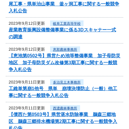
尾工事・県単治山事業 釜ヶ洞工事に関する一般競争
入札公告
2023年9月12日更新
岐阜工業高等学校
産業教育振興設備整備事業に係る3Dスキャナー一式
の調達
2023年9月12日更新
恵那農林事務所
【恵池第0502号】県営ため池等整備事業 加子母防災
地区 加子母防災ダム改修第3期工事に関する一般競
争入札公告
2023年9月11日更新
多治見土木事務所
工維単第崩1他号 県単 崩壊決壊防止（一般）他工
事に関する一般競争入札公告
2023年9月11日更新
西濃農林事務所
【債西た第0503号】県営湛水防除事業 鵜森三郷地
区 鵜森三郷排水機場第2期工事に関する一般競争入
札公告