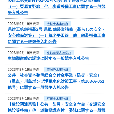
公維工第交維HT-02-02号 公共 通学路緊急対策補助
（一）栗原青野線 他 歩道整備工事に関する一般競
争入札公告
2023年9月19日更新
大垣土木事務所
県維工第舗補暮2号 県単 舗装道補修（暮らしの安全・
安心確保対策）（一）養老平田線 他 舗装補修工事
に関する一般競争入札公告
2023年9月19日更新
恵那農業高等学校
生物顕微鏡の調達に関する一般競争入札公告
2023年9月19日更新
流域浄水事務所
公共 社会資本整備総合交付金事業（防災・安全）
（重点）川島ポンプ場耐水化対策工事（第203-A-051
他号）に関する一般競争入札公告
2023年9月19日更新
可茂土木事務所
【建設関連業務】公共 防災・安全交付金（交通安全
施設等整備）他 道路標識点検 委託に関する一般競