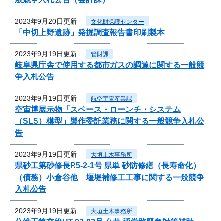
2023年9月20日更新
文化財保護センター
「中切上野遺跡」発掘調査報告書印刷製本
2023年9月19日更新
管財課
岐阜県庁舎で使用する都市ガスの調達に関する一般競
争入札公告
2023年9月19日更新
航空宇宙産業課
空宙博展示物「スペース・ローンチ・システム
（SLS）模型」製作委託業務に関する一般競争入札公
告
2023年9月19日更新
大垣土木事務所
県砂工第砂修長R5-2-1号 県単 砂防修繕（長寿命化）
（債務）小倉谷他 堰堤補修工工事に関する一般競争
入札公告
2023年9月19日更新
大垣土木事務所