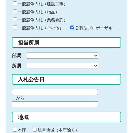
キ
一般競争入札（建設工事）
ー
一般競争入札（物品）
ワ
一般競争入札（業務委託）
ー
ド
一般競争入札（その他）
公募型プロポーザル
を
入
担当所属
力
部局
所属
入札公告日
期
から
間
期
の
間
始
地域
の
ま
終
り
わ
本庁
岐阜地域（本庁除く）