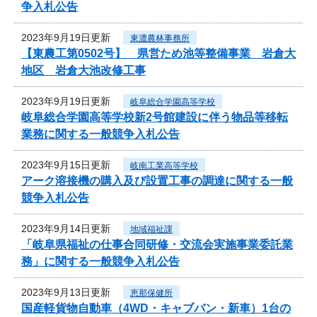
争入札公告
2023年9月19日更新
東濃農林事務所
【東農工第0502号】 県営ため池等整備事業 岩倉大
地区 岩倉大池改修工事
2023年9月19日更新
岐阜総合学園高等学校
岐阜総合学園高等学校新2号館建設に伴う物品等移転
業務に関する一般競争入札公告
2023年9月15日更新
岐南工業高等学校
アーク溶接機の購入及び設置工事の調達に関する一般
競争入札公告
2023年9月14日更新
地域福祉課
「岐阜県福祉の仕事合同研修・交流会実施事業委託業
務」に関する一般競争入札公告
2023年9月13日更新
恵那保健所
国産軽貨物自動車（4WD・キャブバン・新車）1台の