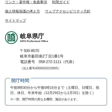
リンク・著作権・免責事項
利用ガイド
個人情報保護の考え方
ウェブアクセシビリティ方針
サイトマップ
岐阜県庁
GIFU Prefectural Office
〒500-8570
岐阜市薮田南2丁目1番1号
電話番号 058-272-1111（代表）
（法人番号4000020210005）
開庁時間
午前8時30分から午後5時15分まで
（土曜日、日曜日、祝
日、休日、年末年始（12月29日から1月3日）を除く）
※一部、開庁時間の異なる機関、施設があります。