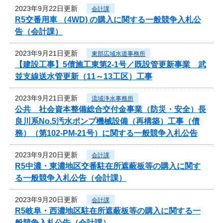
2023年9月22日更新
会計課
R5交番用車 （4WD) の購入に関する一般競争入札公
告（会計課）
2023年9月21日更新
東部広域水道事務所
【建設工事】5債施工東第2-1号／既設管更新事業 武
並支線送水管更新（11～13工区）工事
2023年9月21日更新
流域浄水事務所
公共 社会資本整備総合交付金事業（防災・安全）長
良川系No.5汚水ポンプ機械設備（再構築）工事（債
務）（第102-PM-21号）に関する一般競争入札公告
2023年9月20日更新
会計課
R5中濃・東濃地区交番駐在所遮蔽板等の購入に関す
る一般競争入札公告（会計課）
2023年9月20日更新
会計課
R5岐阜・西濃地区駐在所遮蔽板等の購入に関する一
般競争入札公告（会計課）