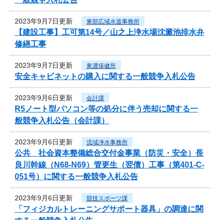
2023年9月7日更新
東部広域水道事務所
【建設工事】工可第14号／山之上浄水場沈澱池排水弁
修繕工事
2023年9月7日更新
東濃保健所
安全キャビネットの購入に関する一般競争入札公告
2023年9月6日更新
会計課
R5ノート型パソコン等の処分に伴う売却に関する一
般競争入札公告（会計課）
2023年9月6日更新
流域浄水事務所
公共 社会資本整備総合交付金事業（防災・安全）長
良川幹線（N68-N69）管更生（翌債）工事（第401-C-
051号）に関する一般競争入札公告
2023年9月6日更新
競技スポーツ課
「フィジカルトレーニングサポート器具」の調達に関