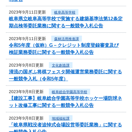
2023年9月11日更新
岐阜高等学校
岐阜県立岐阜高等学校で実施する建築基準法第12条定
期点検等委託業務に関する一般競争入札公告
2023年9月11日更新
森林活用推進課
令和5年度（仮称）G－クレジット制度登録審査及び
検証業務委託に関する一般競争入札公告
2023年9月8日更新
文化創造課
清流の国ぎふ将棋フェスタ開催運営業務委託に関する
一般競争入札（令和5年度）
2023年9月8日更新
岐阜総合学園高等学校
【建設工事】岐阜総合学園高等学校ホッケー場防球ネ
ット改修工事に関する一般競争入札公告
2023年9月8日更新
地域福祉課
「岐阜県戦没者追悼式会場設営等委託業務」に関する
一般競争入札公告