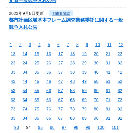
する一般競争入札公告
2023年9月5日更新
都市政策課
都市計画区域基本フレーム調査業務委託に関する一般
競争入札公告
1
2
3
4
5
6
7
8
9
10
11
12
13
14
15
16
17
18
19
20
21
22
23
24
25
26
27
28
29
30
31
32
33
34
35
36
37
38
39
40
41
42
43
44
45
46
47
48
49
50
51
52
53
54
55
56
57
58
59
60
61
62
63
64
65
66
67
68
69
70
71
72
73
74
75
76
77
78
79
80
81
82
83
84
85
86
87
88
89
90
91
92
93
94
95
96
97
98
99
100
101