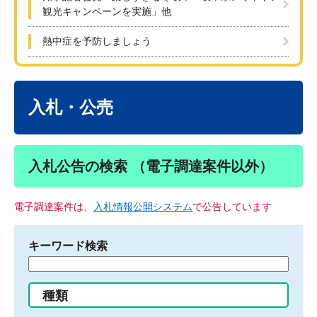
観光キャンペーンを実施」他
熱中症を予防しましょう
本
文
入札・公売
入札公告の検索 （電子調達案件以外）
電子調達案件は、
入札情報公開システム
で公告しています
キーワード検索
検
索
す
種類
る