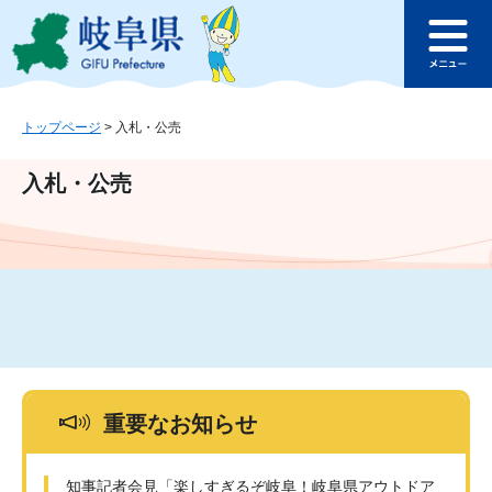
ペ
メ
このページの本文へ
ー
ニ
メ
ジ
ュ
ニ
の
ー
ュ
先
を
ー
頭
飛
トップページ
>
入札・公売
で
ば
す
し
入札・公売
。
て
本
文
へ
重要なお知らせ
知事記者会見「楽しすぎるぞ岐阜！岐阜県アウトドア