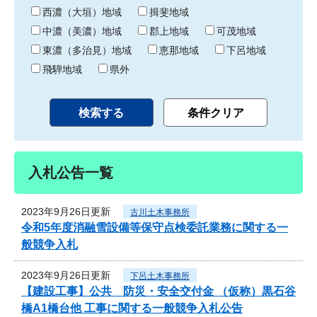
り
西濃（大垣）地域
揖斐地域
中濃（美濃）地域
郡上地域
可茂地域
東濃（多治見）地域
恵那地域
下呂地域
飛騨地域
県外
入札公告一覧
2023年9月26日更新
古川土木事務所
令和5年度消融雪設備等保守点検委託業務に関する一
般競争入札
2023年9月26日更新
下呂土木事務所
【建設工事】公共 防災・安全交付金 （仮称）黒石谷
橋A1橋台他 工事に関する一般競争入札公告