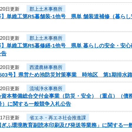
月20日更新
郡上土木事務所
】単維工第R5暮舗装-1他号 県単 舗装道補修（暮ら
月20日更新
郡上土木事務所
】単維工第R5暮修繕-1他号 県単 暮らしの安全・安心
公告
月20日更新
西濃農林事務所
503号】県営ため池防災対策事業 時地区 第1期排水
月20日更新
流域浄水事務所
会資本整備総合交付金事業（防災・安全）（重点）（債務
051号）に関する一般競争入札公告
月17日更新
省エネ・再エネ社会推進課
国ぎふ環境教育副読本印刷及び発送等業務」に関する一