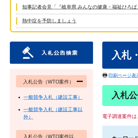
知事記者会見「『岐阜県 みんなの健康・福祉ひろば
熱中症を予防しましょう
本
入札
文
印刷ページ表
入札公告（WTO案件）
入札公
一般競争入札（建設工事）
一般競争入札（建設工事以
電子調達案件は
外）
入札公告（WTO案件以