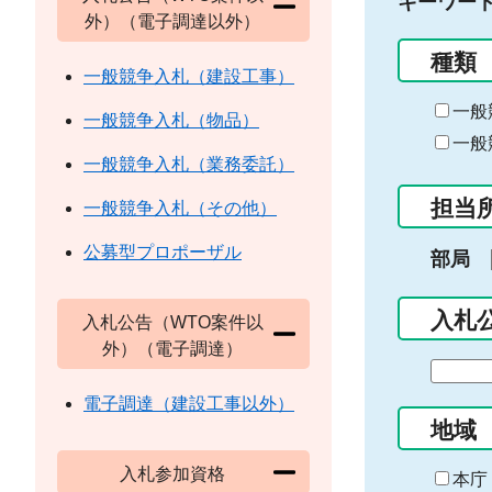
キーワー
外）（電子調達以外）
種類
一般競争入札（建設工事）
一般
一般競争入札（物品）
一般
一般競争入札（業務委託）
担当
一般競争入札（その他）
公募型プロポーザル
部局
入札
入札公告（WTO案件以
外）（電子調達）
期
間
電子調達（建設工事以外）
の
地域
始
入札参加資格
ま
本庁