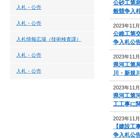
公砂工第急
入札・公売
般競争入
入札・公売
2023年11
公維工第交
入札情報広場（技術検査課）
争入札公
入札・公売
2023年11
県河工第局
入札・公売
川・新規
2023年11
県河工第
工工事に
2023年11
【建設工事
争入札公