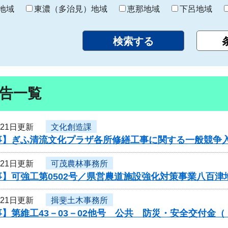
り
地域
東濃（多治見）地域
恵那地域
下呂地域
告一覧
月21日更新
文化創造課
事】ぎふ清流文化プラザ各所修繕工事に関する一般競争
月21日更新
可茂農林事務所
】可強工第0502号／県営農道施設強化対策事業八百津
月21日更新
揖斐土木事務所
】第維工43－03－02他号 公共 防災・安全交付金