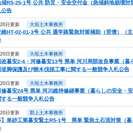
傾R5-25-1号 公共 防災・安全交付金（急傾斜地崩
札公告
月20日更新
大垣土木事務所
維HT-02-01-3号 公共 通学路緊急対策補助（翌債
告
月20日更新
大垣土木事務所
改暮安2-4・河修暮安13号 県単 河川局部改良事業
川堤脚保護及び樹木伐採工事に関する一般競争入札公告
月20日更新
大垣土木事務所
河修暮安24号 県単 河川維持修繕事業（暮らしの安全・
関する一般競争入札公告
月20日更新
郡上土木事務所
】単砂工第暮安緊土R5-1号 県単 緊急土石流対策（
告