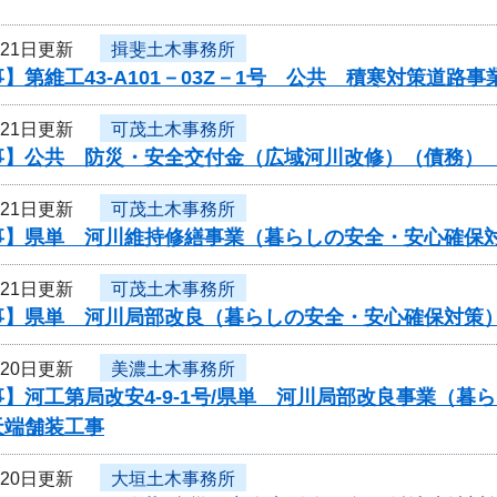
月21日更新
揖斐土木事務所
】第維工43-A101－03Z－1号 公共 積寒対策道
月21日更新
可茂土木事務所
事】公共 防災・安全交付金（広域河川改修）（債務）
月21日更新
可茂土木事務所
事】県単 河川維持修繕事業（暮らしの安全・安心確保
月21日更新
可茂土木事務所
事】県単 河川局部改良（暮らしの安全・安心確保対策
月20日更新
美濃土木事務所
】河工第局改安4-9-1号/県単 河川局部改良事業（
天端舗装工事
月20日更新
大垣土木事務所