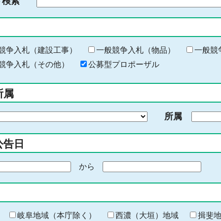
ド検索
検
索
す
る
キ
競争入札（建設工事）
一般競争入札（物品）
一般競
ー
競争入札（その他）
公募型プロポーザル
ワ
ー
所属
ド
を
所属
入
力
公告日
から
期
間
の
終
わ
岐阜地域（本庁除く）
西濃（大垣）地域
揖斐