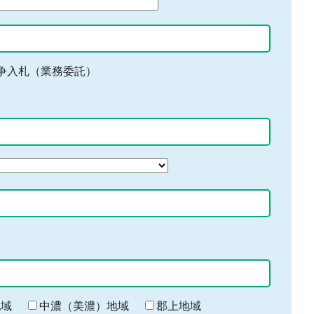
争入札（業務委託）
地域
中濃（美濃）地域
郡上地域