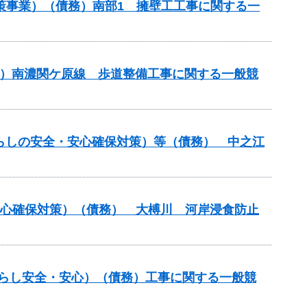
壊対策事業）（債務）南部1 擁壁工工事に関する一
）（主）南濃関ケ原線 歩道整備工事に関する一般競
（暮らしの安全・安心確保対策）等（債務） 中之江
安心確保対策）（債務） 大榑川 河岸浸食防止
暮らし安全・安心）（債務）工事に関する一般競