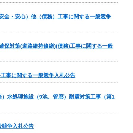
し安全・安心）他（債務）工事に関する一般競争
確保対策(道路維持修繕)(債務)工事に関する一般
路工事に関する一般競争入札公告
）水処理施設（9池、管廊）耐震対策工事（第1
般競争入札公告