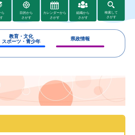
検索して
から
目的から
カレンダーから
組織から
さがす
す
さがす
さがす
さがす
教育・文化
県政情報
スポーツ・青少年
閉
閉
じ
じ
る
る