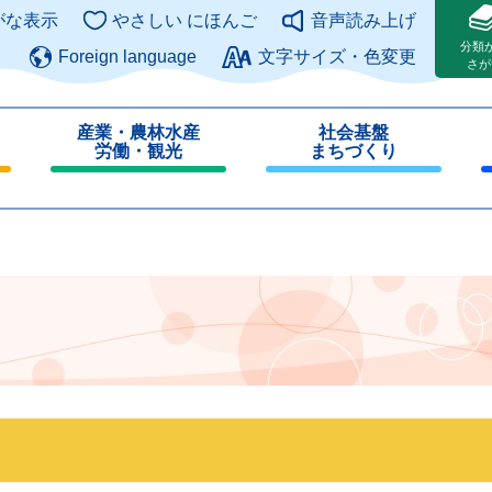
このページの本文へ
がな表示
やさしい にほんご
音声読み上げ
分類
Foreign language
文字サイズ・色変更
さが
産業・農林水産
社会基盤
労働・観光
まちづくり
閉
閉
じ
じ
る
る