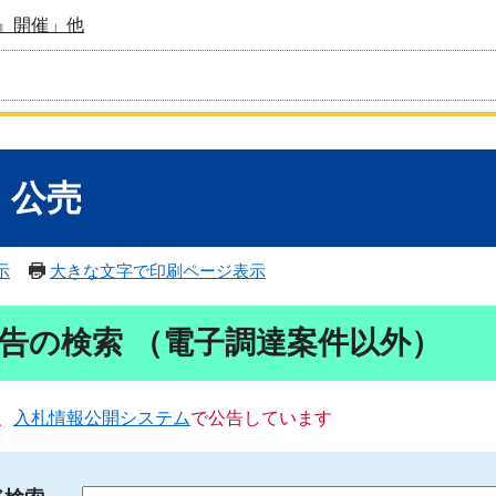
』開催」他
・公売
示
大きな文字で印刷ページ表示
告の検索 （電子調達案件以外）
、
入札情報公開システム
で公告しています