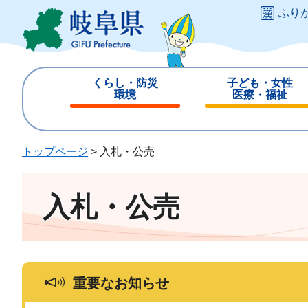
ペ
メ
ふり
ー
ニ
ジ
ュ
の
ー
先
を
くらし・防災
子ども・女性
頭
飛
環境
医療・福祉
で
ば
閉
閉
す
し
じ
じ
。
て
る
る
トップページ
>
入札・公売
本
文
へ
入札・公売
重要なお知らせ