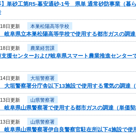
】単砂工第R5-暮安通砂-1号 県単 通常砂防事業（
告
月18日更新
本巣松陽高等学校
度 岐阜県立本巣松陽高等学校で使用する都市ガスの調
月18日更新
農業経営課
農支援センターおよび岐阜県スマート農業推進センター
月14日更新
大垣警察署
度 大垣警察署分庁舎以下13施設で使用する電気の調達
月13日更新
山県警察署
度 岐阜県山県警察署で使用する都市ガスの調達（単価
月13日更新
山県警察署
度 岐阜県山県警察署伊自良警察官駐在所以下4施設で使