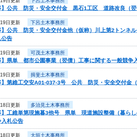
月19日更新
下呂土木事務所
事】公共 防災・安全交付金 黒石1工区 道路改良（
月19日更新
下呂土木事務所
事】公共 防災・安全交付金他（仮称）川上第2トンネ
札公告
月19日更新
可茂土木事務所
事】県単 都市公園事業（翌債）工事に関する一般競争
月19日更新
揖斐土木事務所
】第維工交安A01-037-3号 公共 防災・安全交付
月18日更新
多治見土木事務所
事】工維単第現施暮3他号 県単 現道施設整備（暮ら
争入札公告
月18日更新
大垣土木事務所