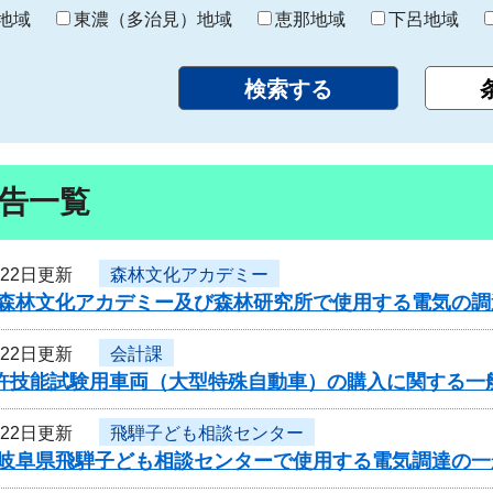
り
地域
東濃（多治見）地域
恵那地域
下呂地域
告一覧
月22日更新
森林文化アカデミー
度森林文化アカデミー及び森林研究所で使用する電気の
月22日更新
会計課
免許技能試験用車両（大型特殊自動車）の購入に関する一
月22日更新
飛騨子ども相談センター
度岐阜県飛騨子ども相談センターで使用する電気調達の