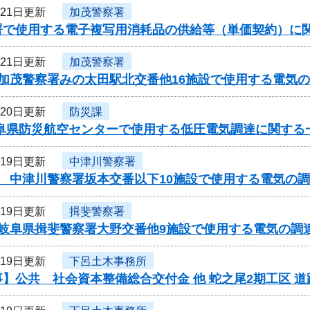
月21日更新
加茂警察署
署で使用する電子複写用消耗品の供給等（単価契約）に
月21日更新
加茂警察署
度加茂警察署みの太田駅北交番他16施設で使用する電気
月20日更新
防災課
岐阜県防災航空センターで使用する低圧電気調達に関する
月19日更新
中津川警察署
 中津川警察署坂本交番以下10施設で使用する電気の調
月19日更新
揖斐警察署
度岐阜県揖斐警察署大野交番他9施設で使用する電気の調
月19日更新
下呂土木事務所
】公共 社会資本整備総合交付金 他 蛇之尾2期工区 