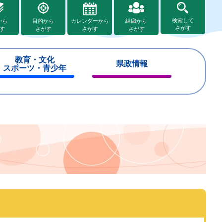
検索して
から
目的から
カレンダーから
組織から
さがす
す
さがす
さがす
さがす
教育・文化
県政情報
スポーツ・青少年
閉
閉
じ
じ
る
る