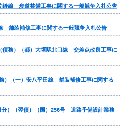
尾笠縫線 歩道整備工事に関する一般競争入札公告
原線 舗装補修工事に関する一般競争入札公告
）（債務）（都）大垣駅北口線 交差点改良工事に
）（債務）（一）安八平田線 舗装補修工事に関する
一般分）（翌債）（国）256号 道路予備設計業務