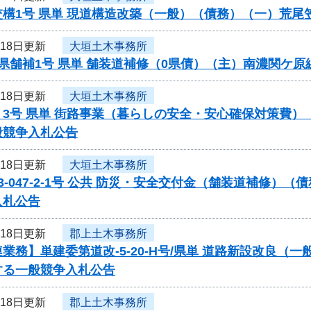
交構1号 県単 現道構造改築（一般）（債務）（一）荒
月18日更新
大垣土木事務所
県舗補1号 県単 舗装道補修（0県債）（主）南濃関ケ
月18日更新
大垣土木事務所
く3号 県単 街路事業（暮らしの安全・安心確保対策費
般競争入札公告
月18日更新
大垣土木事務所
3-047-2-1号 公共 防災・安全交付金（舗装道補修
入札公告
月18日更新
郡上土木事務所
業務】単建委第道改-5-20-H号/県単 道路新設改良（
する一般競争入札公告
月18日更新
郡上土木事務所