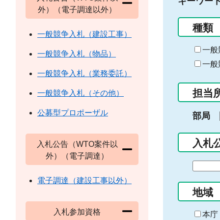
キーワー
外）（電子調達以外）
種類
一般競争入札（建設工事）
一般
一般競争入札（物品）
一般
一般競争入札（業務委託）
担当
一般競争入札（その他）
公募型プロポーザル
部局
入札
入札公告（WTO案件以
外）（電子調達）
期
間
電子調達（建設工事以外）
の
地域
始
入札参加資格
ま
本庁