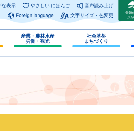
このページの本文へ
がな表示
やさしい にほんご
音声読み上げ
分類
Foreign language
文字サイズ・色変更
さが
産業・農林水産
社会基盤
労働・観光
まちづくり
閉
閉
じ
じ
る
る