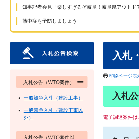
知事記者会見「楽しすぎるぞ岐阜！岐阜県アウトド
熱中症を予防しましょう
本
入札
文
印刷ページ表
入札公告（WTO案件）
入札公
一般競争入札（建設工事）
一般競争入札（建設工事以
電子調達案件は
外）
入札公告（WTO案件以