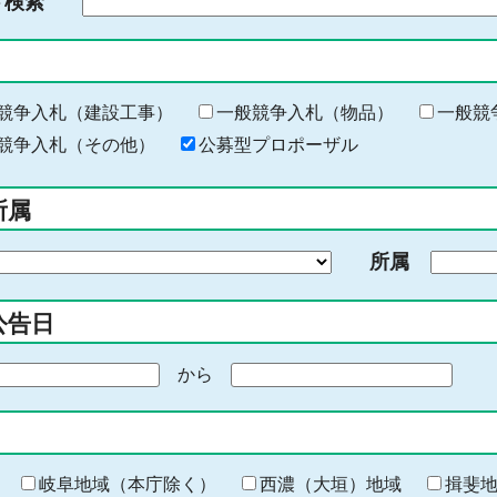
ド検索
検
索
す
る
キ
競争入札（建設工事）
一般競争入札（物品）
一般競
ー
競争入札（その他）
公募型プロポーザル
ワ
ー
所属
ド
を
所属
入
力
公告日
から
期
間
の
終
わ
岐阜地域（本庁除く）
西濃（大垣）地域
揖斐