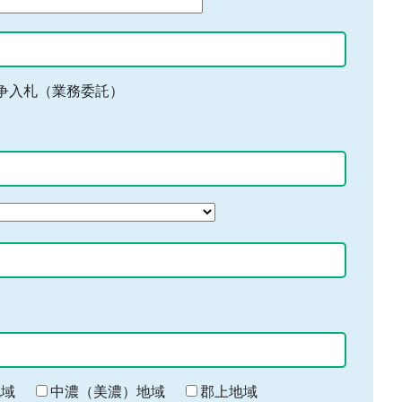
争入札（業務委託）
地域
中濃（美濃）地域
郡上地域