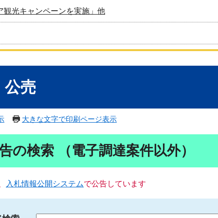
ア観光キャンペーンを実施」他
・公売
示
大きな文字で印刷ページ表示
告の検索 （電子調達案件以外）
、
入札情報公開システム
で公告しています