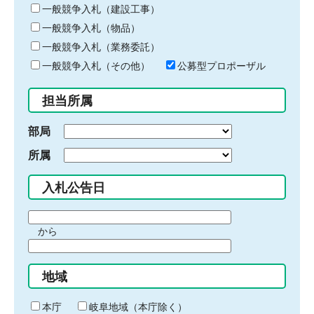
キ
一般競争入札（建設工事）
ー
一般競争入札（物品）
ワ
一般競争入札（業務委託）
ー
ド
一般競争入札（その他）
公募型プロポーザル
を
入
担当所属
力
部局
所属
入札公告日
期
から
間
期
の
間
始
地域
の
ま
終
り
わ
本庁
岐阜地域（本庁除く）