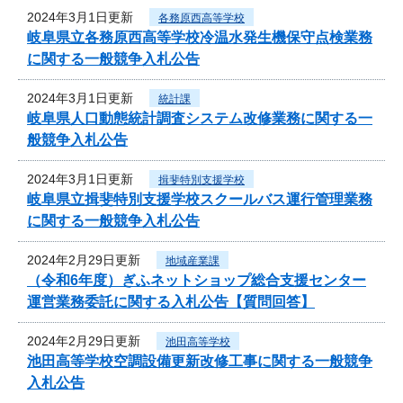
2024年3月1日更新
各務原西高等学校
岐阜県立各務原西高等学校冷温水発生機保守点検業務
に関する一般競争入札公告
2024年3月1日更新
統計課
岐阜県人口動態統計調査システム改修業務に関する一
般競争入札公告
2024年3月1日更新
揖斐特別支援学校
岐阜県立揖斐特別支援学校スクールバス運行管理業務
に関する一般競争入札公告
2024年2月29日更新
地域産業課
（令和6年度）ぎふネットショップ総合支援センター
運営業務委託に関する入札公告【質問回答】
2024年2月29日更新
池田高等学校
池田高等学校空調設備更新改修工事に関する一般競争
入札公告