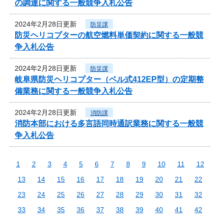
の調達に関する一般競争入札公告
2024年2月28日更新
防災課
防災ヘリコプターの航空燃料単価契約に関する一般競
争入札公告
2024年2月28日更新
防災課
岐阜県防災ヘリコプター（ベル式412EP型）の定期整
備業務に関する一般競争入札公告
2024年2月28日更新
消防課
消防本部における多言語同時通訳業務に関する一般競
争入札公告
1
2
3
4
5
6
7
8
9
10
11
12
13
14
15
16
17
18
19
20
21
22
23
24
25
26
27
28
29
30
31
32
33
34
35
36
37
38
39
40
41
42