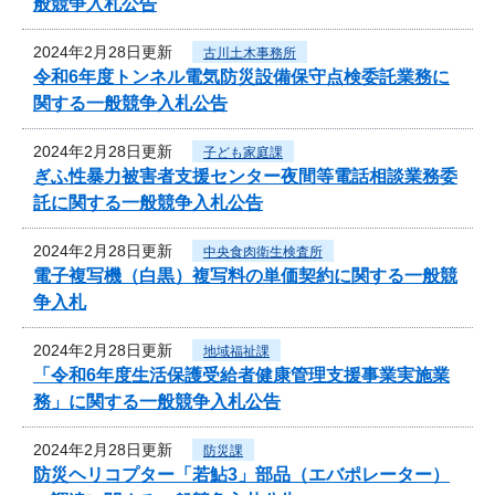
般競争入札公告
2024年2月28日更新
古川土木事務所
令和6年度トンネル電気防災設備保守点検委託業務に
関する一般競争入札公告
2024年2月28日更新
子ども家庭課
ぎふ性暴力被害者支援センター夜間等電話相談業務委
託に関する一般競争入札公告
2024年2月28日更新
中央食肉衛生検査所
電子複写機（白黒）複写料の単価契約に関する一般競
争入札
2024年2月28日更新
地域福祉課
「令和6年度生活保護受給者健康管理支援事業実施業
務」に関する一般競争入札公告
2024年2月28日更新
防災課
防災ヘリコプター「若鮎3」部品（エバポレーター）