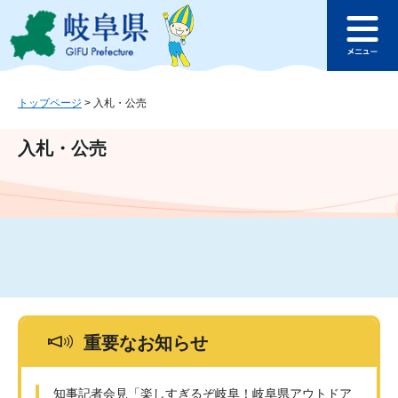
ペ
メ
このページの本文へ
ー
ニ
メ
ジ
ュ
ニ
の
ー
ュ
先
を
ー
頭
飛
トップページ
>
入札・公売
で
ば
す
し
入札・公売
。
て
本
文
へ
重要なお知らせ
知事記者会見「楽しすぎるぞ岐阜！岐阜県アウトドア