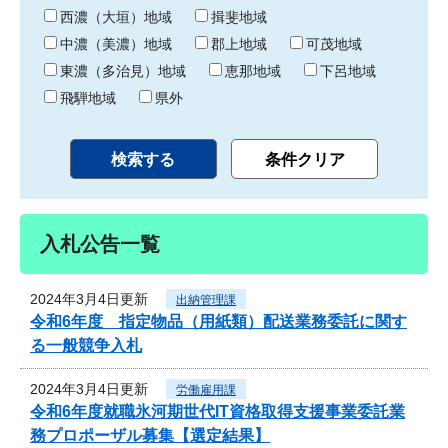
り
西濃（大垣）地域
揖斐地域
中濃（美濃）地域
郡上地域
可茂地域
東濃（多治見）地域
恵那地域
下呂地域
飛騨地域
県外
入札公告一覧
2024年3月4日更新
出納管理課
令和6年度 指定物品（用紙類）配送業務委託に関す
る一般競争入札
2024年3月4日更新
労働雇用課
令和6年度就職氷河期世代IT資格取得支援事業委託業
務プロポーザル募集【選定結果】