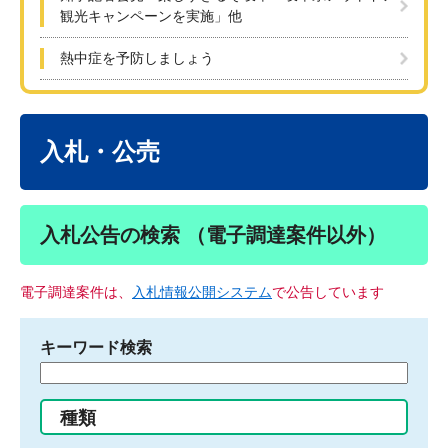
観光キャンペーンを実施」他
熱中症を予防しましょう
本
文
入札・公売
入札公告の検索 （電子調達案件以外）
電子調達案件は、
入札情報公開システム
で公告しています
キーワード検索
検
索
す
種類
る