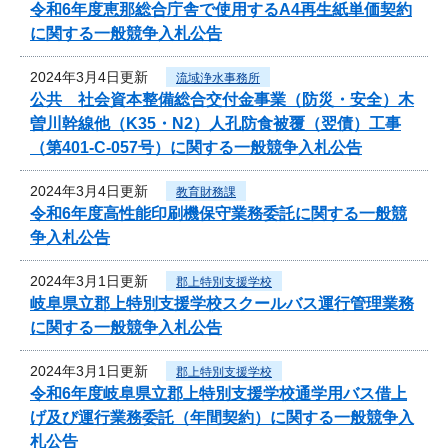
令和6年度恵那総合庁舎で使用するA4再生紙単価契約
に関する一般競争入札公告
2024年3月4日更新
流域浄水事務所
公共 社会資本整備総合交付金事業（防災・安全）木
曽川幹線他（K35・N2）人孔防食被覆（翌債）工事
（第401-C-057号）に関する一般競争入札公告
2024年3月4日更新
教育財務課
令和6年度高性能印刷機保守業務委託に関する一般競
争入札公告
2024年3月1日更新
郡上特別支援学校
岐阜県立郡上特別支援学校スクールバス運行管理業務
に関する一般競争入札公告
2024年3月1日更新
郡上特別支援学校
令和6年度岐阜県立郡上特別支援学校通学用バス借上
げ及び運行業務委託（年間契約）に関する一般競争入
札公告