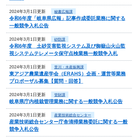
2024年3月1日更新
秘書広報課
令和6年度「岐阜県広報」記事作成委託業務に関する
一般競争入札公告
2024年3月1日更新
砂防課
令和6年度 土砂災害監視システム及び御嶽山火山監
視システムテレメータ保守点検業務一般競争入札
2024年3月1日更新
里川・水産振興課
東アジア農業遺産学会（ERAHS）企画・運営等業務
プロポーザル募集【質問・回答】
2024年3月1日更新
管財課
岐阜県庁内植栽管理業務に関する一般競争入札公告
2024年3月1日更新
産業技術総合センター
産業技術総合センター庁舎清掃業務委託に関する一般
競争入札公告