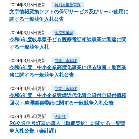
2024年3月5日更新
特別支援教育課
文字情報変換ソフトの保守サービス及びサーバ使用に
関する一般競争入札公告
2024年3月5日更新
医療整備課
令和6年度岐阜県子ども医療電話相談事業の調達に関
する一般競争入札
2024年3月5日更新
商業・金融課
令和6年度 中小企業高度化事業に係る診断・助言業
務に関する一般競争入札公告
2024年3月5日更新
商業・金融課
令和6年度 中小企業設備近代化資金貸付金貸付債権
回収・整理業務委託に関する一般競争入札公告
2024年3月5日更新
会計課
R6交通信号灯器の購入（単価契約）に関する一般競
争入札公告（会計課）