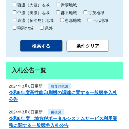
り
西濃（大垣）地域
揖斐地域
中濃（美濃）地域
郡上地域
可茂地域
東濃（多治見）地域
恵那地域
下呂地域
飛騨地域
県外
入札公告一覧
2024年3月8日更新
教育財務課
令和6年度高性能印刷機の調達に関する一般競争入札
公告
2024年3月8日更新
税務課
令和6年度 地方税ポータルシステムサービス利用業
務に関する一般競争入札公告