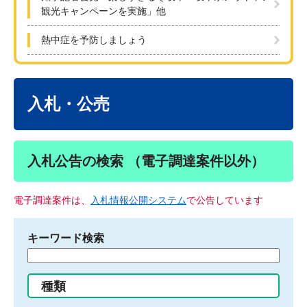
観光キャンペーンを実施」他
熱中症を予防しましょう
本
文
入札・公売
入札公告の検索 （電子調達案件以外）
電子調達案件は、
入札情報公開システム
で公告しています
キーワード検索
検
索
す
種類
る