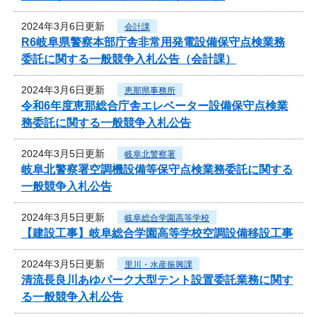
2024年3月6日更新
会計課
R6岐阜県警察本部庁舎非常用発電設備保守点検業務
委託に関する一般競争入札公告（会計課）
2024年3月6日更新
恵那県事務所
令和6年度恵那総合庁舎エレベーター設備保守点検業
務委託に関する一般競争入札公告
2024年3月5日更新
岐阜北警察署
岐阜北警察署空調機設備等保守点検業務委託に関する
一般競争入札公告
2024年3月5日更新
岐阜総合学園高等学校
【建設工事】岐阜総合学園高等学校空調設備移設工事
2024年3月5日更新
里川・水産振興課
清流長良川あゆパーク大型テント設置委託業務に関す
る一般競争入札公告