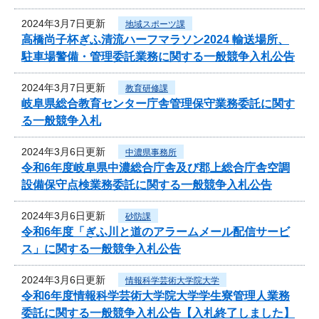
2024年3月7日更新
地域スポーツ課
高橋尚子杯ぎふ清流ハーフマラソン2024 輸送場所、
駐車場警備・管理委託業務に関する一般競争入札公告
2024年3月7日更新
教育研修課
岐阜県総合教育センター庁舎管理保守業務委託に関す
る一般競争入札
2024年3月6日更新
中濃県事務所
令和6年度岐阜県中濃総合庁舎及び郡上総合庁舎空調
設備保守点検業務委託に関する一般競争入札公告
2024年3月6日更新
砂防課
令和6年度「ぎふ川と道のアラームメール配信サービ
ス」に関する一般競争入札公告
2024年3月6日更新
情報科学芸術大学院大学
令和6年度情報科学芸術大学院大学学生寮管理人業務
委託に関する一般競争入札公告【入札終了しました】