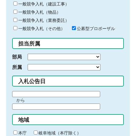
キ
一般競争入札（建設工事）
ー
一般競争入札（物品）
ワ
一般競争入札（業務委託）
ー
ド
一般競争入札（その他）
公募型プロポーザル
を
入
担当所属
力
部局
所属
入札公告日
期
から
間
期
の
間
始
地域
の
ま
終
り
わ
本庁
岐阜地域（本庁除く）