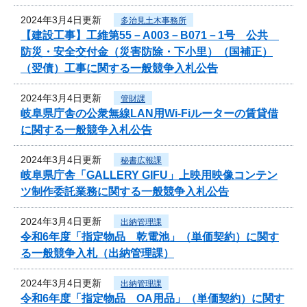
2024年3月4日更新
多治見土木事務所
【建設工事】工維第55－A003－B071－1号 公共
防災・安全交付金（災害防除・下小里）（国補正）
（翌債）工事に関する一般競争入札公告
2024年3月4日更新
管財課
岐阜県庁舎の公衆無線LAN用Wi-Fiルーターの賃貸借
に関する一般競争入札公告
2024年3月4日更新
秘書広報課
岐阜県庁舎「GALLERY GIFU」上映用映像コンテン
ツ制作委託業務に関する一般競争入札公告
2024年3月4日更新
出納管理課
令和6年度「指定物品 乾電池」（単価契約）に関す
る一般競争入札（出納管理課）
2024年3月4日更新
出納管理課
令和6年度「指定物品 OA用品」（単価契約）に関す