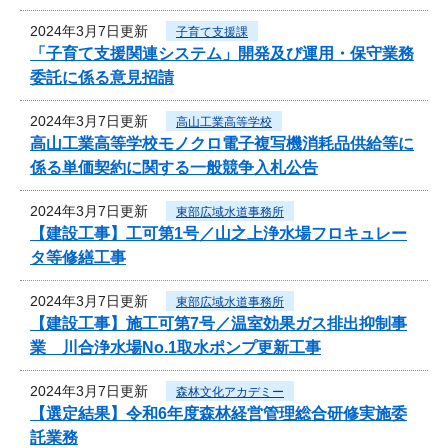
2024年3月7日更新
子育て支援課
「子育て支援関連システム」開発及び運用・保守業務
委託に係る意見招請
2024年3月7日更新
高山工業高等学校
高山工業高等学校モノクロ電子複写機消耗品供給等に
係る単価契約に関する一般競争入札公告
2024年3月7日更新
東部広域水道事務所
【建設工事】工可第1号／山之上浄水場フロキュレー
タ等修繕工事
2024年3月7日更新
東部広域水道事務所
【建設工事】施工可第7号／温室効果ガス排出抑制事
業 川合浄水場No.1取水ポンプ更新工事
2024年3月7日更新
森林文化アカデミー
【選定結果】令和6年度森林経営管理総合研修実施委
託業務