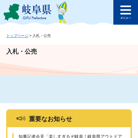
ペ
メ
このページの本文へ
ー
ニ
メ
ジ
ュ
ニ
の
ー
ュ
先
を
ー
頭
飛
トップページ
>
入札・公売
で
ば
す
し
入札・公売
。
て
本
文
へ
重要なお知らせ
知事記者会見「楽しすぎるぞ岐阜！岐阜県アウトドア