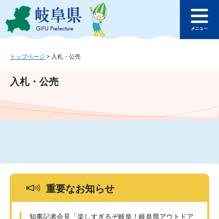
ペ
メ
このページの本文へ
ー
ニ
メ
ジ
ュ
ニ
の
ー
ュ
先
を
ー
頭
飛
トップページ
>
入札・公売
で
ば
す
し
入札・公売
。
て
本
文
へ
重要なお知らせ
知事記者会見「楽しすぎるぞ岐阜！岐阜県アウトドア