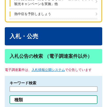
観光キャンペーンを実施」他
熱中症を予防しましょう
本
文
入札・公売
入札公告の検索 （電子調達案件以外）
電子調達案件は、
入札情報公開システム
で公告しています
キーワード検索
検
索
す
種類
る