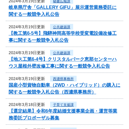
2024年3月19日更新
秘書広報課
岐阜県庁舎「GALLERY GIFU」展示運営業務委託に
関する一般競争入札公告
2024年3月19日更新
公共建築課
【教工第6-5号】飛騨神岡高等学校受変電設備改修工
事に関する一般競争入札公告
2024年3月19日更新
公共建築課
【地ス工第6-4号】クリスタルパーク恵那センターハ
ウス屋根外壁改修工事に関する一般競争入札公告
2024年3月19日更新
西濃県事務所
国産小型貨物自動車（2WD・ハイブリッド）の購入に
関する一般競争入札公告（西濃県事務所）
2024年3月18日更新
子育て支援課
【選定結果】令和6年度結婚支援事業企画・運営等業
務委託プロポーザル募集