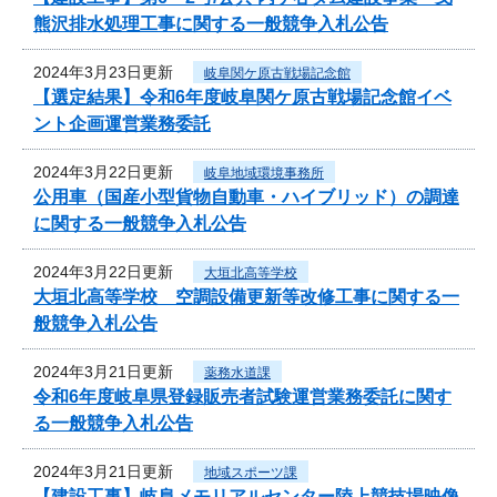
熊沢排水処理工事に関する一般競争入札公告
2024年3月23日更新
岐阜関ケ原古戦場記念館
【選定結果】令和6年度岐阜関ケ原古戦場記念館イベ
ント企画運営業務委託
2024年3月22日更新
岐阜地域環境事務所
公用車（国産小型貨物自動車・ハイブリッド）の調達
に関する一般競争入札公告
2024年3月22日更新
大垣北高等学校
大垣北高等学校 空調設備更新等改修工事に関する一
般競争入札公告
2024年3月21日更新
薬務水道課
令和6年度岐阜県登録販売者試験運営業務委託に関す
る一般競争入札公告
2024年3月21日更新
地域スポーツ課
【建設工事】岐阜メモリアルセンター陸上競技場映像