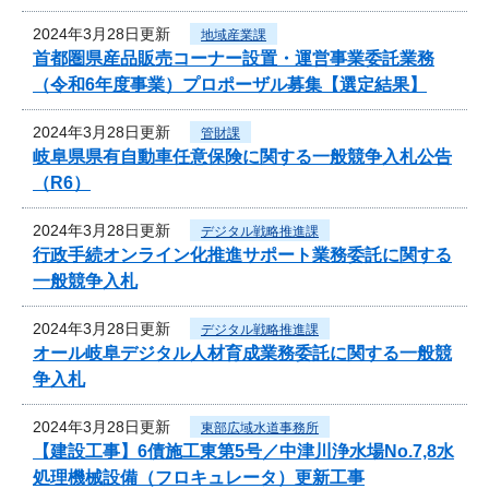
2024年3月28日更新
地域産業課
首都圏県産品販売コーナー設置・運営事業委託業務
（令和6年度事業）プロポーザル募集【選定結果】
2024年3月28日更新
管財課
岐阜県県有自動車任意保険に関する一般競争入札公告
（R6）
2024年3月28日更新
デジタル戦略推進課
行政手続オンライン化推進サポート業務委託に関する
一般競争入札
2024年3月28日更新
デジタル戦略推進課
オール岐阜デジタル人材育成業務委託に関する一般競
争入札
2024年3月28日更新
東部広域水道事務所
【建設工事】6債施工東第5号／中津川浄水場No.7,8水
処理機械設備（フロキュレータ）更新工事