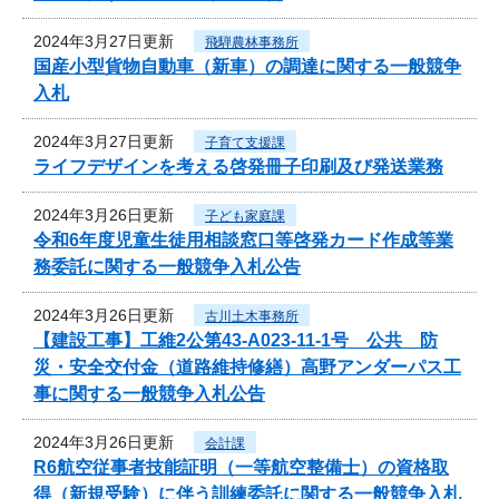
2024年3月27日更新
飛騨農林事務所
国産小型貨物自動車（新車）の調達に関する一般競争
入札
2024年3月27日更新
子育て支援課
ライフデザインを考える啓発冊子印刷及び発送業務
2024年3月26日更新
子ども家庭課
令和6年度児童生徒用相談窓口等啓発カード作成等業
務委託に関する一般競争入札公告
2024年3月26日更新
古川土木事務所
【建設工事】工維2公第43-A023-11-1号 公共 防
災・安全交付金（道路維持修繕）高野アンダーパス工
事に関する一般競争入札公告
2024年3月26日更新
会計課
R6航空従事者技能証明（一等航空整備士）の資格取
得（新規受験）に伴う訓練委託に関する一般競争入札