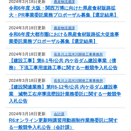
2024年3月18日更新
農産物流通課
令和6年度 大阪・関西万博に向けた県産食材販路拡
大・PR事業委託業務プロポーザル募集【選定結果】
2024年3月18日更新
農産物流通課
令和6年度大都市圏における県産食材販路拡大促進事
業委託業務プロポーザル募集【選定結果】
2024年3月18日更新
長良川上流河川開発工事事務所
【建設工事】第6-1号/公共 内ケ谷ダム建設事業（債
務） 下流工事用道路工事に関する一般競争入札公告
2024年3月18日更新
長良川上流河川開発工事事務所
【建設関連業務】第R6-12号/公共 内ケ谷ダム建設事
業 減勢工右岸導流壁設計業務委託に関する一般競争
入札公告
2024年3月18日更新
会計課
R6オンライン更新時講習用動画制作業務委託に関す
る一般競争入札公告（会計課）