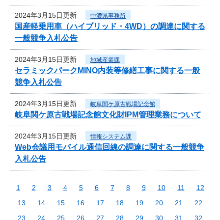
2024年3月15日更新
中濃県事務所
国産軽乗用車（ハイブリッド・4WD）の調達に関する
一般競争入札公告
2024年3月15日更新
地域産業課
セラミックパークMINO内装等修繕工事に関する一般
競争入札公告
2024年3月15日更新
岐阜関ケ原古戦場記念館
岐阜関ケ原古戦場記念館文化財IPM管理業務について
2024年3月15日更新
情報システム課
Web会議用モバイル通信回線の調達に関する一般競争
入札公告
1
2
3
4
5
6
7
8
9
10
11
12
13
14
15
16
17
18
19
20
21
22
23
24
25
26
27
28
29
30
31
32