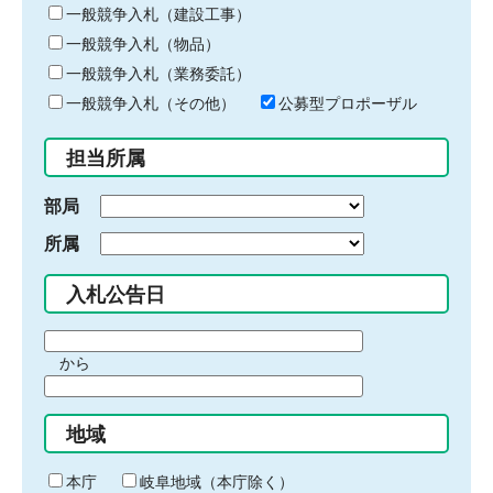
キ
一般競争入札（建設工事）
ー
一般競争入札（物品）
ワ
一般競争入札（業務委託）
ー
ド
一般競争入札（その他）
公募型プロポーザル
を
入
担当所属
力
部局
所属
入札公告日
期
から
間
期
の
間
始
地域
の
ま
終
り
わ
本庁
岐阜地域（本庁除く）