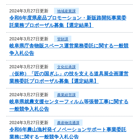
2024年3月27日更新
地域産業課
令和6年度県産品プロモーション・新販路開拓事業委
託業務プロポーザル募集【選定結果】
2024年3月27日更新
管財課
岐阜県庁舎物販スペース運営業務委託に関する一般競
争入札公告
2024年3月27日更新
文化伝承課
（仮称）「匠の国ぎふ」の技を支える道具展企画運営
業務委託プロポーザル募集【選定結果】
2024年3月27日更新
農業経営課
岐阜県就農支援センターフィルム等張替工事に関する
一般競争入札公告
2024年3月27日更新
農産物流通課
令和6年農山漁村発イノベーションサポート事業委託
業務に関する一般競争入札公告