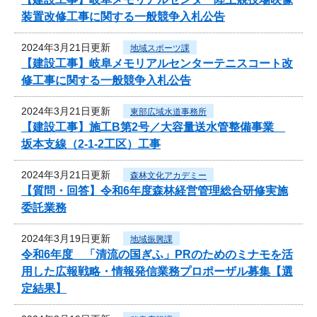
装置改修工事に関する一般競争入札公告
2024年3月21日更新
地域スポーツ課
【建設工事】岐阜メモリアルセンターテニスコート改
修工事に関する一般競争入札公告
2024年3月21日更新
東部広域水道事務所
【建設工事】施工B第2号／大容量送水管整備事業
坂本支線（2-1-2工区）工事
2024年3月21日更新
森林文化アカデミー
【質問・回答】令和6年度森林経営管理総合研修実施
委託業務
2024年3月19日更新
地域振興課
令和6年度 「清流の国ぎふ」PRのためのミナモを活
用した広報戦略・情報発信業務プロポーザル募集【選
定結果】