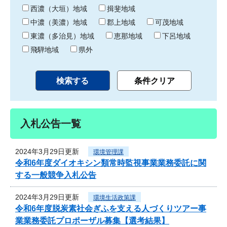
り
西濃（大垣）地域
揖斐地域
中濃（美濃）地域
郡上地域
可茂地域
東濃（多治見）地域
恵那地域
下呂地域
飛騨地域
県外
入札公告一覧
2024年3月29日更新
環境管理課
令和6年度ダイオキシン類常時監視事業業務委託に関
する一般競争入札公告
2024年3月29日更新
環境生活政策課
令和6年度脱炭素社会ぎふを支える人づくりツアー事
業業務委託プロポーザル募集【選考結果】