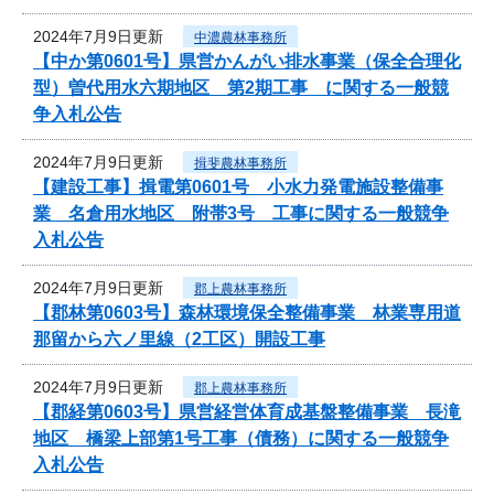
2024年7月9日更新
中濃農林事務所
【中か第0601号】県営かんがい排水事業（保全合理化
型）曽代用水六期地区 第2期工事 に関する一般競
争入札公告
2024年7月9日更新
揖斐農林事務所
【建設工事】揖電第0601号 小水力発電施設整備事
業 名倉用水地区 附帯3号 工事に関する一般競争
入札公告
2024年7月9日更新
郡上農林事務所
【郡林第0603号】森林環境保全整備事業 林業専用道
那留から六ノ里線（2工区）開設工事
2024年7月9日更新
郡上農林事務所
【郡経第0603号】県営経営体育成基盤整備事業 長滝
地区 橋梁上部第1号工事（債務）に関する一般競争
入札公告