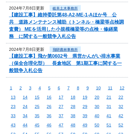
2024年7月8日更新
岐阜土木事務所
【建設工事】維持委託第48-A2-ME-1-Aほか号 公
共 道路メンテナンス補助（トンネル・橋梁等点検調
査費） MEを活用した小規模橋梁等の点検・修繕業
務 に関する一般競争入札公告
2024年7月8日更新
飛騨農林事務所
【建設工事】飛か第0602号 県営かんがい排水事業
（保全合理化型） 長倉地区 第1期工事に関する一
般競争入札公告
1
2
3
4
5
6
7
8
9
10
11
12
13
14
15
16
17
18
19
20
21
22
23
24
25
26
27
28
29
30
31
32
33
34
35
36
37
38
39
40
41
42
43
44
45
46
47
48
49
50
51
52