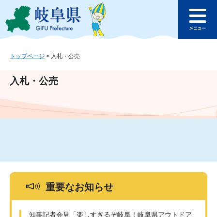
ペ
メ
このページの本文へ
ー
ニ
メ
ジ
ュ
ニ
の
ー
ュ
先
を
ー
頭
飛
トップページ
>
入札・公売
で
ば
す
し
入札・公売
。
て
本
文
へ
重要なお知らせ
知事記者会見「楽しすぎるぞ岐阜！岐阜県アウトドア