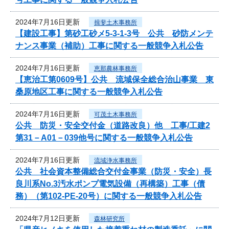
2024年7月16日更新
揖斐土木事務所
【建設工事】第砂工砂メ5-3-1-3号 公共 砂防メンテ
ナンス事業（補助）工事に関する一般競争入札公告
2024年7月16日更新
恵那農林事務所
【恵治工第0609号】公共 流域保全総合治山事業 東
桑原地区工事に関する一般競争入札公告
2024年7月16日更新
可茂土木事務所
公共 防災・安全交付金（道路改良）他 工事/工建2
第31－A01－039他号に関する一般競争入札公告
2024年7月16日更新
流域浄水事務所
公共 社会資本整備総合交付金事業（防災・安全）長
良川系No.3汚水ポンプ電気設備（再構築）工事（債
務）（第102-PE-20号）に関する一般競争入札公告
2024年7月12日更新
森林研究所