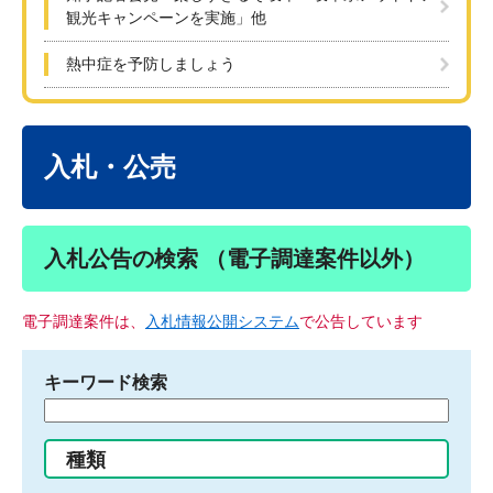
観光キャンペーンを実施」他
熱中症を予防しましょう
本
文
入札・公売
入札公告の検索 （電子調達案件以外）
電子調達案件は、
入札情報公開システム
で公告しています
キーワード検索
検
索
す
種類
る