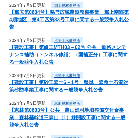
2024年7月9日更新
郡上農林事務所
【郡広第0604号】県営広域農道整備事業 郡上南部第
4期地区 第4工区第83号工事に関する一般競争入札公
告
2024年7月9日更新
揖斐土木事務所
【建設工事】第維工MTH03－02号 公共 道路メンテ
ナンス補助（トンネル修繕）（国補正分）工事に関す
る一般競争入札公告
2024年7月9日更新
揖斐土木事務所
【建設工事】第砂工緊土6－1号 県単 緊急土石流対
策砂防事業工事に関する一般競争入札公告
2024年7月9日更新
恵那農林事務所
【恵林第0603号】公共 農山漁村地域整備交付金事
業 森林基幹道三森山（1）線開設工事に関する一般
競争入札公告