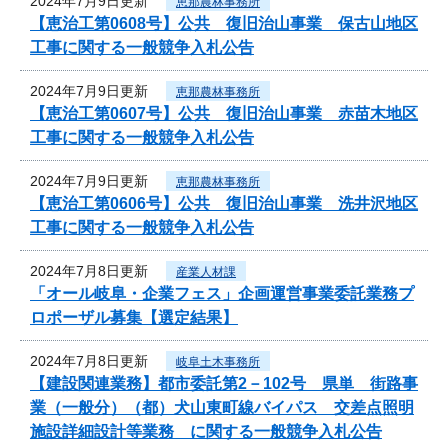
2024年7月9日更新
恵那農林事務所
【恵治工第0608号】公共 復旧治山事業 保古山地区
工事に関する一般競争入札公告
2024年7月9日更新
恵那農林事務所
【恵治工第0607号】公共 復旧治山事業 赤苗木地区
工事に関する一般競争入札公告
2024年7月9日更新
恵那農林事務所
【恵治工第0606号】公共 復旧治山事業 洗井沢地区
工事に関する一般競争入札公告
2024年7月8日更新
産業人材課
「オール岐阜・企業フェス」企画運営事業委託業務プ
ロポーザル募集【選定結果】
2024年7月8日更新
岐阜土木事務所
【建設関連業務】都市委託第2－102号 県単 街路事
業（一般分）（都）犬山東町線バイパス 交差点照明
施設詳細設計等業務 に関する一般競争入札公告