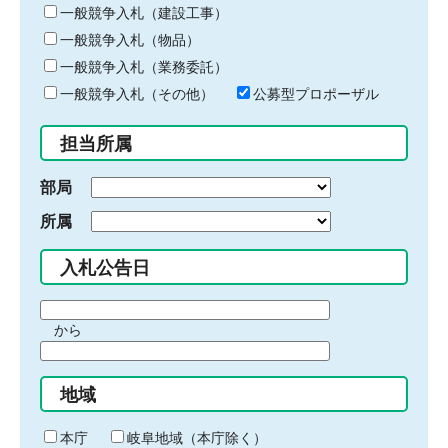
キ
一般競争入札（建設工事）
ー
一般競争入札（物品）
ワ
一般競争入札（業務委託）
ー
ド
一般競争入札（その他）
公募型プロポーザル
を
入
担当所属
力
部局
所属
入札公告日
期
から
間
期
の
間
始
地域
の
ま
終
り
わ
本庁
岐阜地域（本庁除く）