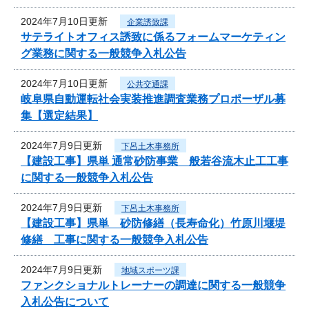
2024年7月10日更新
企業誘致課
サテライトオフィス誘致に係るフォームマーケティン
グ業務に関する一般競争入札公告
2024年7月10日更新
公共交通課
岐阜県自動運転社会実装推進調査業務プロポーザル募
集【選定結果】
2024年7月9日更新
下呂土木事務所
【建設工事】県単 通常砂防事業 般若谷流木止工工事
に関する一般競争入札公告
2024年7月9日更新
下呂土木事務所
【建設工事】県単 砂防修繕（長寿命化）竹原川堰堤
修繕 工事に関する一般競争入札公告
2024年7月9日更新
地域スポーツ課
ファンクショナルトレーナーの調達に関する一般競争
入札公告について