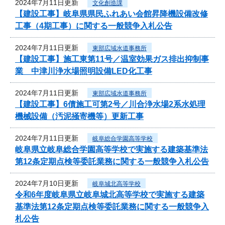
2024年7月11日更新
文化創造課
【建設工事】岐阜県県民ふれあい会館昇降機設備改修
工事（4期工事）に関する一般競争入札公告
2024年7月11日更新
東部広域水道事務所
【建設工事】施工東第11号／温室効果ガス排出抑制事
業 中津川浄水場照明設備LED化工事
2024年7月11日更新
東部広域水道事務所
【建設工事】6債施工可第2号／川合浄水場2系水処理
機械設備（汚泥掻寄機等）更新工事
2024年7月11日更新
岐阜総合学園高等学校
岐阜県立岐阜総合学園高等学校で実施する建築基準法
第12条定期点検等委託業務に関する一般競争入札公告
2024年7月10日更新
岐阜城北高等学校
令和6年度岐阜県立岐阜城北高等学校で実施する建築
基準法第12条定期点検等委託業務に関する一般競争入
札公告