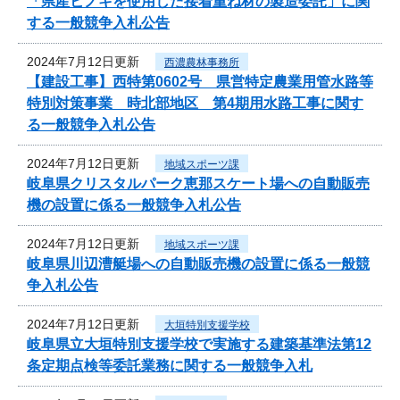
「県産ヒノキを使用した接着重ね材の製造委託」に関
する一般競争入札公告
2024年7月12日更新
西濃農林事務所
【建設工事】西特第0602号 県営特定農業用管水路等
特別対策事業 時北部地区 第4期用水路工事に関す
る一般競争入札公告
2024年7月12日更新
地域スポーツ課
岐阜県クリスタルパーク恵那スケート場への自動販売
機の設置に係る一般競争入札公告
2024年7月12日更新
地域スポーツ課
岐阜県川辺漕艇場への自動販売機の設置に係る一般競
争入札公告
2024年7月12日更新
大垣特別支援学校
岐阜県立大垣特別支援学校で実施する建築基準法第12
条定期点検等委託業務に関する一般競争入札