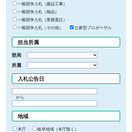
キ
一般競争入札（建設工事）
ー
一般競争入札（物品）
ワ
一般競争入札（業務委託）
ー
ド
一般競争入札（その他）
公募型プロポーザル
を
入
担当所属
力
部局
所属
入札公告日
期
から
間
期
の
間
始
地域
の
ま
終
り
わ
本庁
岐阜地域（本庁除く）