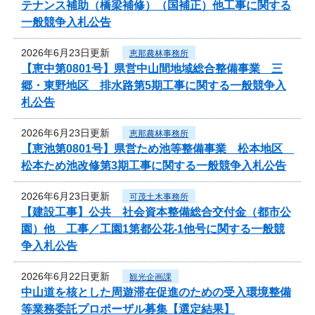
テナンス補助（橋梁補修）（国補正）他工事に関する
一般競争入札公告
2026年6月23日更新
恵那農林事務所
【恵中第0801号】県営中山間地域総合整備事業 三
郷・東野地区 排水路第5期工事に関する一般競争入
札公告
2026年6月23日更新
恵那農林事務所
【恵池第0801号】県営ため池等整備事業 松本地区
松本ため池改修第3期工事に関する一般競争入札公告
2026年6月23日更新
可茂土木事務所
【建設工事】公共 社会資本整備総合交付金（都市公
園）他 工事／工園1第都公花-1他号に関する一般競
争入札公告
2026年6月22日更新
観光企画課
中山道を核とした周遊滞在促進のための受入環境整備
等業務委託プロポーザル募集【選定結果】