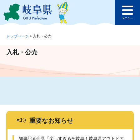
ペ
メ
このページの本文へ
ー
ニ
メ
ジ
ュ
ニ
の
ー
ュ
先
を
ー
頭
飛
トップページ
>
入札・公売
で
ば
す
し
入札・公売
。
て
本
文
へ
重要なお知らせ
知事記者会見「楽しすぎるぞ岐阜！岐阜県アウトドア