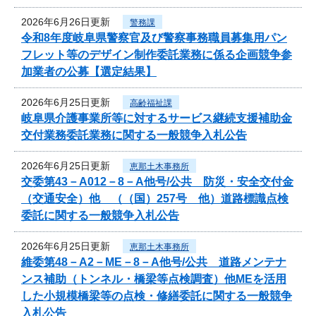
2026年6月26日更新
警務課
令和8年度岐阜県警察官及び警察事務職員募集用パン
フレット等のデザイン制作委託業務に係る企画競争参
加業者の公募【選定結果】
2026年6月25日更新
高齢福祉課
岐阜県介護事業所等に対するサービス継続支援補助金
交付業務委託業務に関する一般競争入札公告
2026年6月25日更新
恵那土木事務所
交委第43－A012－8－A他号/公共 防災・安全交付金
（交通安全）他 （（国）257号 他）道路標識点検
委託に関する一般競争入札公告
2026年6月25日更新
恵那土木事務所
維委第48－A2－ME－8－A他号/公共 道路メンテナ
ンス補助（トンネル・橋梁等点検調査）他MEを活用
した小規模橋梁等の点検・修繕委託に関する一般競争
入札公告