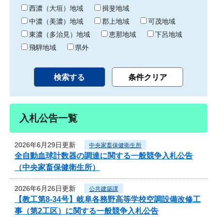
り
西濃（大垣）地域
揖斐地域
中濃（美濃）地域
郡上地域
可茂地域
東濃（多治見）地域
恵那地域
下呂地域
飛騨地域
県外
入札公告一覧
2026年6月29日更新
中央家畜保健衛生所
全自動血球計数器の調達に関する一般競争入札公告
（中央家畜保健衛生所）
2026年6月26日更新
公共建築課
【教工第8-34号】岐阜各務野高等学校空調設備改修工
事（第2工区）に関する一般競争入札公告