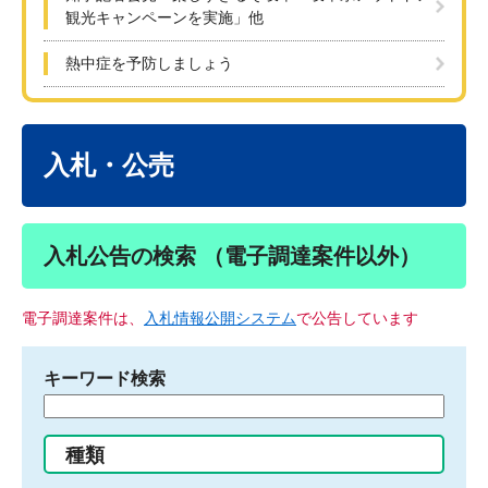
観光キャンペーンを実施」他
熱中症を予防しましょう
本
文
入札・公売
入札公告の検索 （電子調達案件以外）
電子調達案件は、
入札情報公開システム
で公告しています
キーワード検索
検
索
す
種類
る