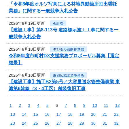
「令和8年度オルソ写真による林地異動箇所抽出委託
業務」に関する一般競争入札公告
2026年6月19日更新
会計課
【建設工事】第8-113号 道路標示施工工事に関する一
般競争入札公告
2026年6月18日更新
デジタル戦略推進課
令和8年度市町村DX支援業務プロポーザル募集【選定
結果】
2026年6月18日更新
東部広域水道事務所
【建設工事】施工B2第5号／大容量送水管整備事業 東
濃第6幹線（3・4工区）舗装復旧工事
1
2
3
4
5
6
7
8
9
10
11
12
13
14
15
16
17
18
19
20
21
22
23
24
25
26
27
28
29
30
31
32