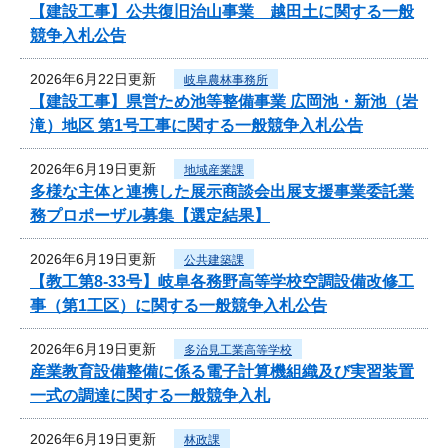
【建設工事】公共復旧治山事業 越田土に関する一般
競争入札公告
2026年6月22日更新
岐阜農林事務所
【建設工事】県営ため池等整備事業 広岡池・新池（岩
滝）地区 第1号工事に関する一般競争入札公告
2026年6月19日更新
地域産業課
多様な主体と連携した展示商談会出展支援事業委託業
務プロポーザル募集【選定結果】
2026年6月19日更新
公共建築課
【教工第8-33号】岐阜各務野高等学校空調設備改修工
事（第1工区）に関する一般競争入札公告
2026年6月19日更新
多治見工業高等学校
産業教育設備整備に係る電子計算機組織及び実習装置
一式の調達に関する一般競争入札
2026年6月19日更新
林政課