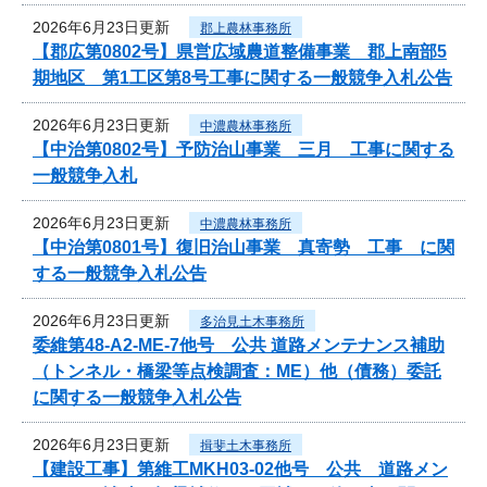
2026年6月23日更新
郡上農林事務所
【郡広第0802号】県営広域農道整備事業 郡上南部5
期地区 第1工区第8号工事に関する一般競争入札公告
2026年6月23日更新
中濃農林事務所
【中治第0802号】予防治山事業 三月 工事に関する
一般競争入札
2026年6月23日更新
中濃農林事務所
【中治第0801号】復旧治山事業 真寄勢 工事 に関
する一般競争入札公告
2026年6月23日更新
多治見土木事務所
委維第48-A2-ME-7他号 公共 道路メンテナンス補助
（トンネル・橋梁等点検調査：ME）他（債務）委託
に関する一般競争入札公告
2026年6月23日更新
揖斐土木事務所
【建設工事】第維工MKH03-02他号 公共 道路メン