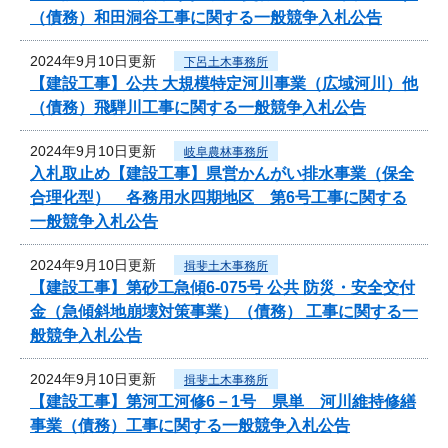
（債務）和田洞谷工事に関する一般競争入札公告
2024年9月10日更新
下呂土木事務所
【建設工事】公共 大規模特定河川事業（広域河川）他
（債務）飛騨川工事に関する一般競争入札公告
2024年9月10日更新
岐阜農林事務所
入札取止め【建設工事】県営かんがい排水事業（保全
合理化型） 各務用水四期地区 第6号工事に関する
一般競争入札公告
2024年9月10日更新
揖斐土木事務所
【建設工事】第砂工急傾6-075号 公共 防災・安全交付
金（急傾斜地崩壊対策事業）（債務） 工事に関する一
般競争入札公告
2024年9月10日更新
揖斐土木事務所
【建設工事】第河工河修6－1号 県単 河川維持修繕
事業（債務）工事に関する一般競争入札公告