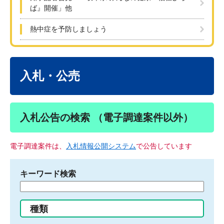
ば』開催」他
熱中症を予防しましょう
本
文
入札・公売
入札公告の検索 （電子調達案件以外）
電子調達案件は、
入札情報公開システム
で公告しています
キーワード検索
検
索
す
種類
る