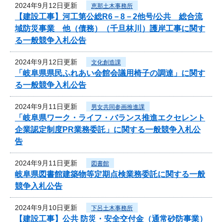
2024年9月12日更新
恵那土木事務所
【建設工事】河工第公総R6－8－2他号/公共 総合流
域防災事業 他（債務）（千旦林川）護岸工事に関す
る一般競争入札公告
2024年9月12日更新
文化創造課
「岐阜県県民ふれあい会館会議用椅子の調達」に関す
る一般競争入札公告
2024年9月11日更新
男女共同参画推進課
「岐阜県ワーク・ライフ・バランス推進エクセレント
企業認定制度PR業務委託」に関する一般競争入札公
告
2024年9月11日更新
図書館
岐阜県図書館建築物等定期点検業務委託に関する一般
競争入札公告
2024年9月10日更新
下呂土木事務所
【建設工事】公共 防災・安全交付金（通常砂防事業）