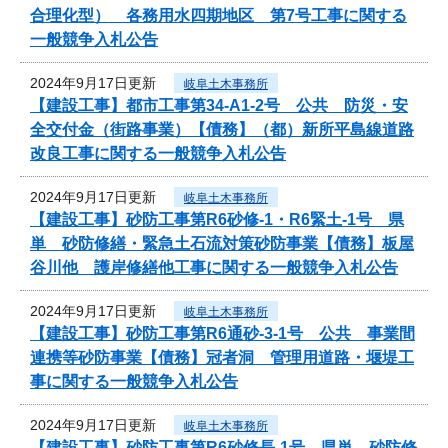
合理化型） 各務用水四期地区 第7号工事に関する
一般競争入札公告
2024年9月17日更新
岐阜土木事務所
【建設工事】都市工事第34-A1-2号 公共 防災・安
全交付金（街路事業）【債務】（都）新所平島線道路
改良工事に関する一般競争入札公告
2024年9月17日更新
岐阜土木事務所
【建設工事】砂防工事第R6砂修-1・R6緊土-1号 県
単 砂防修繕・緊急土石流対策砂防事業【債務】板屋
谷川他 護岸修繕他工事に関する一般競争入札公告
2024年9月17日更新
岐阜土木事務所
【建設工事】砂防工事第R6通砂-3-1号 公共 事業間
連携等砂防事業【債務】冠者洞 管理用道路・堰堤工
事に関する一般競争入札公告
2024年9月17日更新
岐阜土木事務所
【建設工事】砂防工事第R6砂修長-1号 県単 砂防修