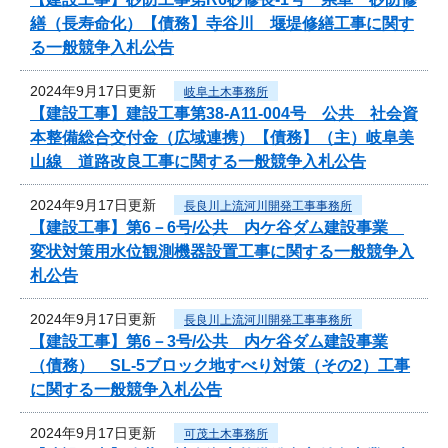
繕（長寿命化）【債務】寺谷川 堰堤修繕工事に関す
る一般競争入札公告
2024年9月17日更新
岐阜土木事務所
【建設工事】建設工事第38-A11-004号 公共 社会資
本整備総合交付金（広域連携）【債務】（主）岐阜美
山線 道路改良工事に関する一般競争入札公告
2024年9月17日更新
長良川上流河川開発工事事務所
【建設工事】第6－6号/公共 内ケ谷ダム建設事業
変状対策用水位観測機器設置工事に関する一般競争入
札公告
2024年9月17日更新
長良川上流河川開発工事事務所
【建設工事】第6－3号/公共 内ケ谷ダム建設事業
（債務） SL-5ブロック地すべり対策（その2）工事
に関する一般競争入札公告
2024年9月17日更新
可茂土木事務所