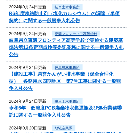
2024年9月24日更新
岐阜土木事務所
R6年度凍結防止剤（塩化カルシウム）の調達（単価
契約）に関する一般競争入札公告
2024年9月24日更新
東濃フロンティア高等学校
岐阜県立東濃フロンティア高等学校で実施する建築基
準法第12条定期点検等委託業務に関する一般競争入札
公告
2024年9月24日更新
岐阜農林事務所
【建設工事】県営かんがい排水事業（保全合理化
型） 各務用水四期地区 第7号工事に関する一般競
争入札公告
2024年9月24日更新
岐阜土木事務所
令和6年 低濃度PCB廃棄物収集運搬及び処分業務委
託に関する一般競争入札公告
2024年9月20日更新
地域産業課