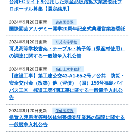
台湾ECサイトを活用した県産品販路拡大業務委託プ
ロポーザル募集【選定結果】
2024年9月20日更新
農産園芸課
国際園芸アカデミー開学20周年記念式典運営業務委託
2024年9月20日更新
可児高等学校
可児高等学校書架・テーブル・椅子等（県産材使用）
の調達に関する一般競争入札公告
2024年9月20日更新
高山土木事務所
【建設工事】第工建公交43-A1-65-2号／公共 防災・
安全交付金（改築）他（翌債）（国）156号福島バイ
パス工区 桟道工第4期工事に関する一般競争入札公
告
2024年9月20日更新
保健医療課
措置入院患者等移送体制整備委託業務の調達に関する
一般競争入札公告