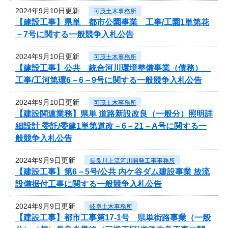
2024年9月10日更新
可茂土木事務所
【建設工事】県単 都市公園事業 工事/工園1単第花
－7号に関する一般競争入札公告
2024年9月10日更新
可茂土木事務所
【建設工事】公共 統合河川環境整備事業（債務）
工事/工河第環6－6－9号に関する一般競争入札公告
2024年9月10日更新
可茂土木事務所
【建設関連業務】県単 道路新設改良（一般分）照明詳
細設計 委託/委建1単第道改－6－21－A号に関する一
般競争入札公告
2024年9月9日更新
長良川上流河川開発工事事務所
【建設工事】第6－5号/公共 内ケ谷ダム建設事業 放流
設備据付工事に関する一般競争入札公告
2024年9月9日更新
岐阜土木事務所
【建設工事】都市工事第17-1号 県単街路事業（一般