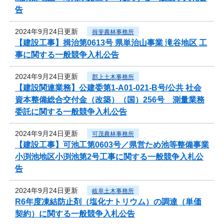
告
2024年9月24日更新
揖斐農林事務所
【建設工事】揖治第0613号 県単治山事業 滝谷地区 工
事に関する一般競争入札公告
2024年9月24日更新
郡上土木事務所
【建設関連業務】公建委第1-A01-021-B号/公共 社会
資本整備総合交付金（改築）（国）256号 測量業務
委託に関する一般競争入札公告
2024年9月24日更新
可茂農林事務所
【建設工事】可池工第0603号／県営ため池等整備事業
小渕池地区小渕池第2号工事に関する一般競争入札公
告
2024年9月24日更新
岐阜土木事務所
R6年度凍結防止剤（塩化ナトリウム）の調達（単価
契約）に関する一般競争入札公告