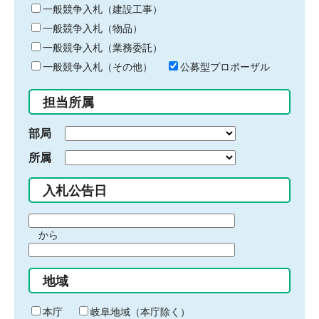
キ
一般競争入札（建設工事）
ー
一般競争入札（物品）
ワ
一般競争入札（業務委託）
ー
ド
一般競争入札（その他）
公募型プロポーザル
を
入
担当所属
力
部局
所属
入札公告日
期
から
間
期
の
間
始
地域
の
ま
終
り
わ
本庁
岐阜地域（本庁除く）