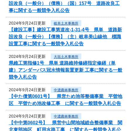
設改良（一般分）（債務）（国）157号 道路改良工
事に関する一般競争入札公告
2024年9月24日更新
岐阜土木事務所
【建設工事】建設工事第道改-1-31-4号 県単 道路新
設改良（一般分）【債務】（主）岐阜美山線他 標識
設置工事に関する一般競争入札公告
2024年9月24日更新
大垣土木事務所
県維工第指修1号 県単 道路維持修繕指定修繕（単
建）アンダーパス冠水情報装置更新 工事に関する一般
競争入札公告
2024年9月24日更新
中濃農林事務所
【中た債第0601号】 県営ため池等整備事業 平曽地
区 平曽ため池改修工事 に関する一般競争入札公告
2024年9月24日更新
中濃農林事務所
【中中第0602号】 県営中山間地域総合整備事業 関
北東部地区 町用水路工事 に関する一般競争入札公