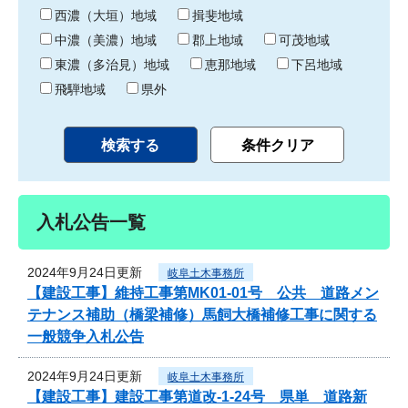
り
西濃（大垣）地域
揖斐地域
中濃（美濃）地域
郡上地域
可茂地域
東濃（多治見）地域
恵那地域
下呂地域
飛騨地域
県外
入札公告一覧
2024年9月24日更新
岐阜土木事務所
【建設工事】維持工事第MK01-01号 公共 道路メン
テナンス補助（橋梁補修）馬飼大橋補修工事に関する
一般競争入札公告
2024年9月24日更新
岐阜土木事務所
【建設工事】建設工事第道改-1-24号 県単 道路新