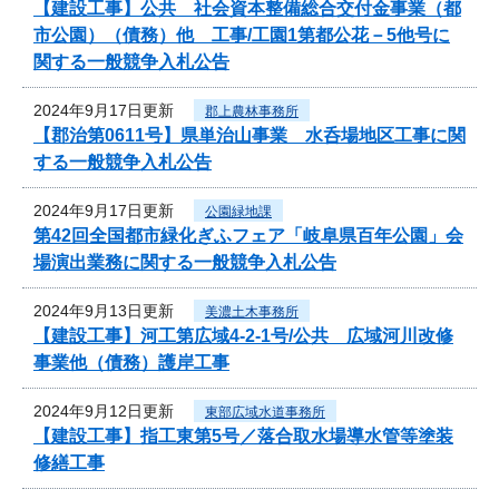
【建設工事】公共 社会資本整備総合交付金事業（都
市公園）（債務）他 工事/工園1第都公花－5他号に
関する一般競争入札公告
2024年9月17日更新
郡上農林事務所
【郡治第0611号】県単治山事業 水呑場地区工事に関
する一般競争入札公告
2024年9月17日更新
公園緑地課
第42回全国都市緑化ぎふフェア「岐阜県百年公園」会
場演出業務に関する一般競争入札公告
2024年9月13日更新
美濃土木事務所
【建設工事】河工第広域4-2-1号/公共 広域河川改修
事業他（債務）護岸工事
2024年9月12日更新
東部広域水道事務所
【建設工事】指工東第5号／落合取水場導水管等塗装
修繕工事