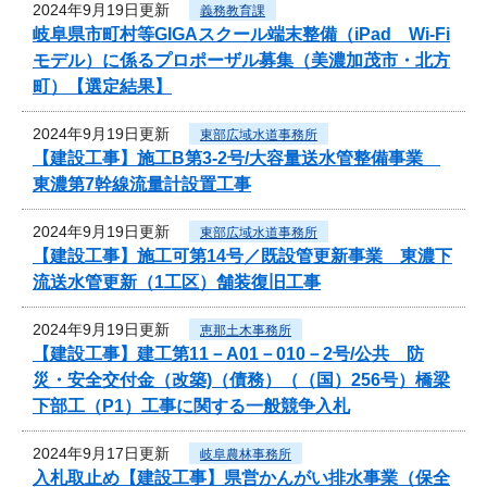
2024年9月19日更新
義務教育課
岐阜県市町村等GIGAスクール端末整備（iPad Wi-Fi
モデル）に係るプロポーザル募集（美濃加茂市・北方
町）【選定結果】
2024年9月19日更新
東部広域水道事務所
【建設工事】施工B第3-2号/大容量送水管整備事業
東濃第7幹線流量計設置工事
2024年9月19日更新
東部広域水道事務所
【建設工事】施工可第14号／既設管更新事業 東濃下
流送水管更新（1工区）舗装復旧工事
2024年9月19日更新
恵那土木事務所
【建設工事】建工第11－A01－010－2号/公共 防
災・安全交付金（改築)（債務）（（国）256号）橋梁
下部工（P1）工事に関する一般競争入札
2024年9月17日更新
岐阜農林事務所
入札取止め【建設工事】県営かんがい排水事業（保全