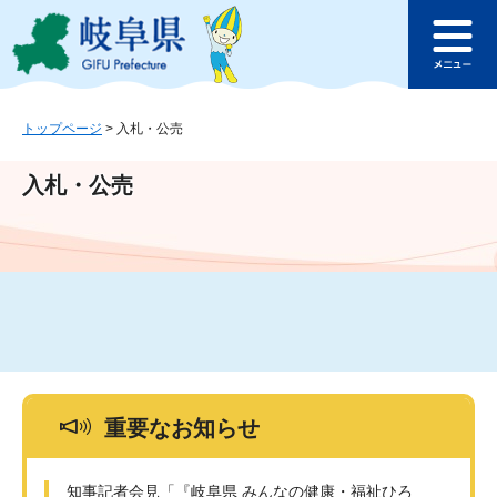
ペ
メ
このページの本文へ
ー
ニ
メ
ジ
ュ
ニ
の
ー
ュ
先
を
ー
頭
飛
トップページ
>
入札・公売
で
ば
す
し
入札・公売
。
て
本
文
へ
重要なお知らせ
知事記者会見「『岐阜県 みんなの健康・福祉ひろ