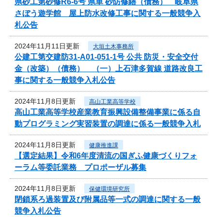
県砂工第砂修R6-6号 県単 砂防修繕（債務） 岐阜県
さぼう遊学館 屋上防水改修工事に関する一般競争入
札公告
2024年11月11日更新
大垣土木事務所
公建工第交建防31-A01-051-1号 公共 防災・安全交付
金（改築）（債務） （一）上石津多賀線 道路改良工
事に関する一般競争入札公告
2024年11月8日更新
高山工業高等学校
高山工業高等学校産業教育振興設備整備事業に係る自
動プログラミング実習装置の調達に係る一般競争入札
2024年11月8日更新
健康推進課
【選定結果】令和6年度清流の国ぎふ健康づくりフォ
ーラム等委託業務 プロポーザル募集
2024年11月8日更新
保健環境研究所
閉鎖系ろ過装置及び附属品等一式の調達に関する一般
競争入札公告