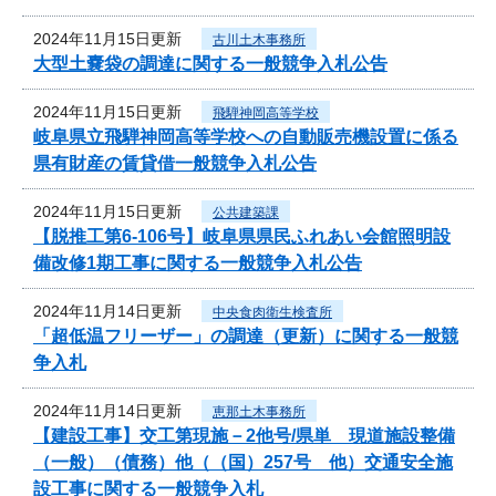
2024年11月15日更新
古川土木事務所
大型土嚢袋の調達に関する一般競争入札公告
2024年11月15日更新
飛騨神岡高等学校
岐阜県立飛騨神岡高等学校への自動販売機設置に係る
県有財産の賃貸借一般競争入札公告
2024年11月15日更新
公共建築課
【脱推工第6-106号】岐阜県県民ふれあい会館照明設
備改修1期工事に関する一般競争入札公告
2024年11月14日更新
中央食肉衛生検査所
「超低温フリーザー」の調達（更新）に関する一般競
争入札
2024年11月14日更新
恵那土木事務所
【建設工事】交工第現施－2他号/県単 現道施設整備
（一般）（債務）他（（国）257号 他）交通安全施
設工事に関する一般競争入札