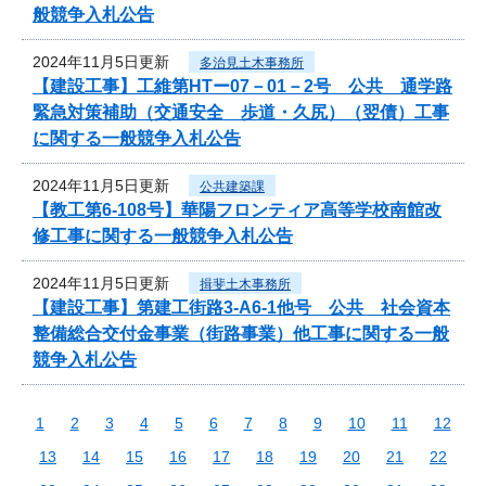
般競争入札公告
2024年11月5日更新
多治見土木事務所
【建設工事】工維第HTー07－01－2号 公共 通学路
緊急対策補助（交通安全 歩道・久尻）（翌債）工事
に関する一般競争入札公告
2024年11月5日更新
公共建築課
【教工第6-108号】華陽フロンティア高等学校南館改
修工事に関する一般競争入札公告
2024年11月5日更新
揖斐土木事務所
【建設工事】第建工街路3-A6-1他号 公共 社会資本
整備総合交付金事業（街路事業）他工事に関する一般
競争入札公告
1
2
3
4
5
6
7
8
9
10
11
12
13
14
15
16
17
18
19
20
21
22