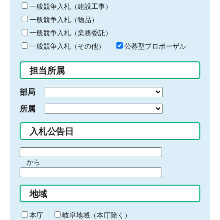
キ
一般競争入札（建設工事）
ー
一般競争入札（物品）
ワ
一般競争入札（業務委託）
ー
ド
一般競争入札（その他）
公募型プロポーザル
を
入
担当所属
力
部局
所属
入札公告日
期
から
間
期
の
間
始
地域
の
ま
終
り
わ
本庁
岐阜地域（本庁除く）