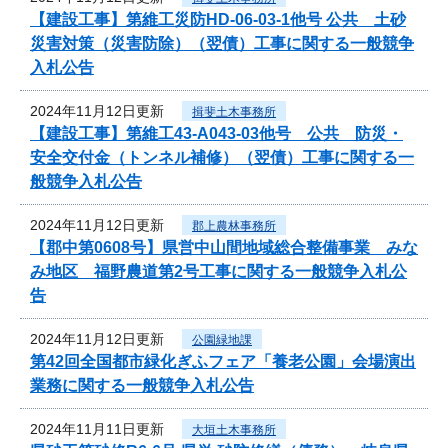
【建設工事】第維工災防HD-06-03-1他号 公共 土砂
災害対策（災害防除）（翌債）工事に関する一般競争
入札公告
2024年11月12日更新
揖斐土木事務所
【建設工事】第維工43-A043-03他号 公共 防災・
安全交付金（トンネル補修）（翌債）工事に関する一
般競争入札公告
2024年11月12日更新
郡上農林事務所
【郡中第0608号】県営中山間地域総合整備事業 みな
み地区 福野農道第2号工事に関する一般競争入札公
告
2024年11月12日更新
公園緑地課
第42回全国都市緑化ぎふフェア「養老公園」会場演出
業務に関する一般競争入札公告
2024年11月11日更新
大垣土木事務所