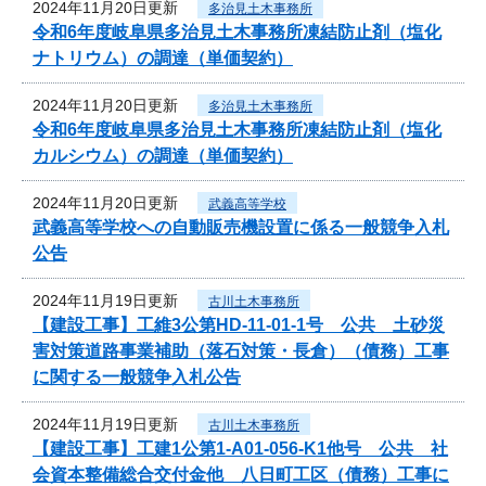
2024年11月20日更新
多治見土木事務所
令和6年度岐阜県多治見土木事務所凍結防止剤（塩化
ナトリウム）の調達（単価契約）
2024年11月20日更新
多治見土木事務所
令和6年度岐阜県多治見土木事務所凍結防止剤（塩化
カルシウム）の調達（単価契約）
2024年11月20日更新
武義高等学校
武義高等学校への自動販売機設置に係る一般競争入札
公告
2024年11月19日更新
古川土木事務所
【建設工事】工維3公第HD-11-01-1号 公共 土砂災
害対策道路事業補助（落石対策・長倉）（債務）工事
に関する一般競争入札公告
2024年11月19日更新
古川土木事務所
【建設工事】工建1公第1-A01-056-K1他号 公共 社
会資本整備総合交付金他 八日町工区（債務）工事に