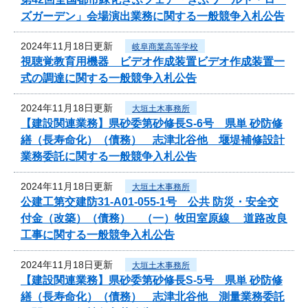
ズガーデン」会場演出業務に関する一般競争入札公告
2024年11月18日更新
岐阜商業高等学校
視聴覚教育用機器 ビデオ作成装置ビデオ作成装置一
式の調達に関する一般競争入札公告
2024年11月18日更新
大垣土木事務所
【建設関連業務】県砂委第砂修長S-6号 県単 砂防修
繕（長寿命化）（債務） 志津北谷他 堰堤補修設計
業務委託に関する一般競争入札公告
2024年11月18日更新
大垣土木事務所
公建工第交建防31-A01-055-1号 公共 防災・安全交
付金（改築）（債務） （一）牧田室原線 道路改良
工事に関する一般競争入札公告
2024年11月18日更新
大垣土木事務所
【建設関連業務】県砂委第砂修長S-5号 県単 砂防修
繕（長寿命化）（債務） 志津北谷他 測量業務委託