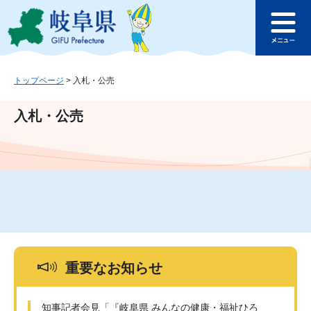
ペ
メ
このページの本文へ
ー
ニ
メ
ジ
ュ
ニ
の
ー
ュ
先
を
ー
頭
飛
トップページ
>
入札・公売
で
ば
す
し
入札・公売
。
て
本
文
へ
重要なお知らせ
知事記者会見「『岐阜県 みんなの健康・福祉ひろ