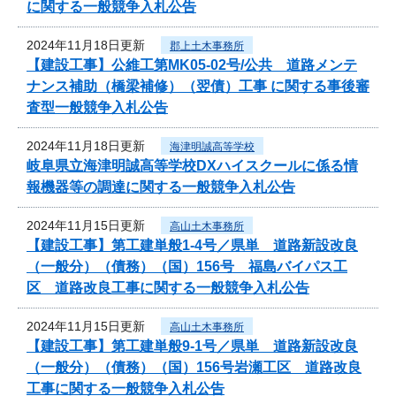
に関する一般競争入札公告
2024年11月18日更新
郡上土木事務所
【建設工事】公維工第MK05-02号/公共 道路メンテ
ナンス補助（橋梁補修）（翌債）工事 に関する事後審
査型一般競争入札公告
2024年11月18日更新
海津明誠高等学校
岐阜県立海津明誠高等学校DXハイスクールに係る情
報機器等の調達に関する一般競争入札公告
2024年11月15日更新
高山土木事務所
【建設工事】第工建単般1-4号／県単 道路新設改良
（一般分）（債務）（国）156号 福島バイパス工
区 道路改良工事に関する一般競争入札公告
2024年11月15日更新
高山土木事務所
【建設工事】第工建単般9-1号／県単 道路新設改良
（一般分）（債務）（国）156号岩瀬工区 道路改良
工事に関する一般競争入札公告