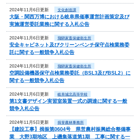
2024年11月6日更新
文化創造課
大阪・関西万博における岐阜県催事運営計画策定及び
実施運営委託業務に関する入札公告
2024年11月6日更新
飛騨家畜保健衛生所
安全キャビネット及びクリーンベンチ保守点検業務委
託に関する一般競争入札公告
2024年11月6日更新
飛騨家畜保健衛生所
空調設備機器保守点検業務委託（BSL3及びBSL2）に
関する一般競争入札公告
2024年11月6日更新
岐阜城北高等学校
第1文書デザイン実習室装置一式の調達に関する一般
競争入札公告
2024年11月5日更新
揖斐農林事務所
【建設工事】揖振第0604号 県営農村振興総合整備事
業 大野3期地区 上磯集落道第1期 工事に関する一