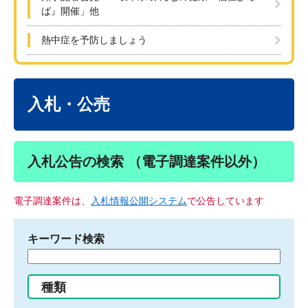
ば』開催」他
熱中症を予防しましょう
本
文
入札・公売
入札公告の検索 （電子調達案件以外）
電子調達案件は、
入札情報公開システム
で公告しています
キーワード検索
検
索
す
種類
る