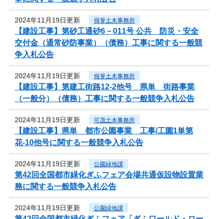
2024年11月19日更新
揖斐土木事務所
【建設工事】第砂工通砂6－011号 公共 防災・安全
交付金（通常砂防事業）（債務）工事に関する一般競
争入札公告
2024年11月19日更新
揖斐土木事務所
【建設工事】第建工街路12-2他号 県単 街路事業
（一般分）（債務）工事に関する一般競争入札公告
2024年11月19日更新
可茂土木事務所
【建設工事】県単 都市公園事業 工事/工園1単第
花-10他号に関する一般競争入札公告
2024年11月19日更新
公園緑地課
第42回全国都市緑化ぎふフェア会場共通仮設物設置業
務に関する一般競争入札公告
2024年11月19日更新
公園緑地課
第42回全国都市緑化ぎふフェア「ぎふワールド・ロー