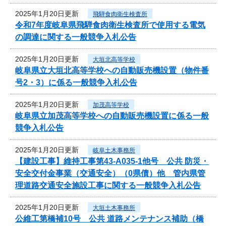
2025年1月20日更新
飛騨食肉衛生検査所
令和7年度岐阜県飛騨食肉衛生検査所で使用する電気
の調達に関する一般競争入札公告
2025年1月20日更新
大垣北高等学校
岐阜県立大垣北高等学校への自動販売機設置（物件番
号2・3）に係る一般競争入札公告
2025年1月20日更新
加茂高等学校
岐阜県立加茂高等学校への自動販売機設置に係る一般
競争入札公告
2025年1月20日更新
岐阜土木事務所
【建設工事】維持工事第43-A035-1他号 公共 防災・
安全交付金事業（交通安全）（0県債）他 管内県管
理道路交通安全施設工事に関する一般競争入札公告
2025年1月20日更新
大垣土木事務所
公維工第橋補10号 公共 道路メンテナンス補助（橋