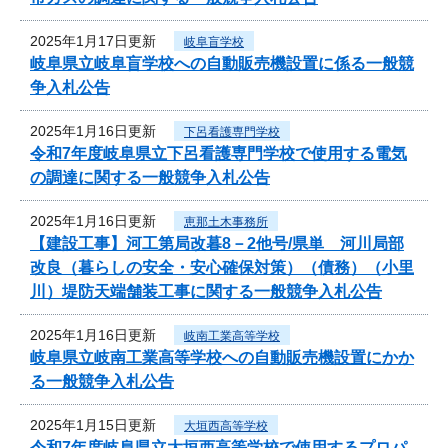
2025年1月17日更新
岐阜盲学校
岐阜県立岐阜盲学校への自動販売機設置に係る一般競
争入札公告
2025年1月16日更新
下呂看護専門学校
令和7年度岐阜県立下呂看護専門学校で使用する電気
の調達に関する一般競争入札公告
2025年1月16日更新
恵那土木事務所
【建設工事】河工第局改暮8－2他号/県単 河川局部
改良（暮らしの安全・安心確保対策）（債務）（小里
川）堤防天端舗装工事に関する一般競争入札公告
2025年1月16日更新
岐南工業高等学校
岐阜県立岐南工業高等学校への自動販売機設置にかか
る一般競争入札公告
2025年1月15日更新
大垣西高等学校
令和7年度岐阜県立大垣西高等学校で使用するプロパ