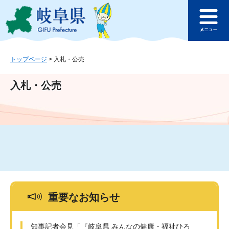
ペ
メ
このページの本文へ
ー
ニ
メ
ジ
ュ
ニ
の
ー
ュ
先
を
ー
頭
飛
トップページ
>
入札・公売
で
ば
す
し
入札・公売
。
て
本
文
へ
重要なお知らせ
知事記者会見「『岐阜県 みんなの健康・福祉ひろ