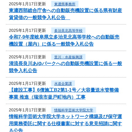
2025年1月17日更新
東濃県事務所
東濃西部総合庁舎への自動販売機設置に係る県有財産
賃貸借の一般競争入札公告
2025年1月17日更新
多治見北高等学校
令和7‐9年度岐阜県立多治見北高等学校への自動販売
機設置（屋内）に係る一般競争入札公告
2025年1月17日更新
里川・水産振興課
清流長良川あゆパークへの自動販売機設置に係る一般
競争入札公告
2025年1月17日更新
水道企業課
【建設工事】6債施工B2第1-1号／大容量送水管整備
事業 推進（瑞浪市釜戸町地内）工事
2025年1月17日更新
情報科学芸術大学院大学
情報科学芸術大学院大学ネットワーク構築及び保守運
用業務委託に関する仕様書案に対する意見招請に関す
る公告