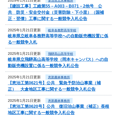
2025年1月21日更新
多治見土木事務所
【建設工事】工維第55－A003－B071－2他号 公
共 防災・安全交付金（災害防除・下小里）（国補
正・翌債）工事に関する一般競争入札公告
2025年1月21日更新
岐阜各務野高等学校
岐阜県立岐阜各務野高等学校への自動販売機設置に係
る一般競争入札
2025年1月21日更新
飛騨高山高等学校
岐阜県立飛騨高山高等学校（岡本キャンパス）への自
動販売機設置に係る一般競争入札公告
2025年1月21日更新
恵那農林事務所
【恵治工第0621号】公共 緊急予防治山事業（補
正） 大倉地区工事に関する一般競争入札公告
2025年1月21日更新
恵那農林事務所
【恵治工第0620号】公共 復旧治山事業（補正）長根
地区工事に関する一般競争入札公告