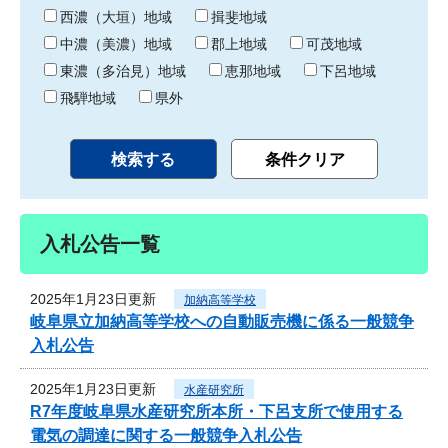
り
西濃（大垣）地域
揖斐地域
中濃（美濃）地域
郡上地域
可茂地域
東濃（多治見）地域
恵那地域
下呂地域
飛騨地域
県外
入札公告一覧
2025年1月23日更新
加納高等学校
岐阜県立加納高等学校への自動販売機に係る一般競争
入札公告
2025年1月23日更新
水産研究所
R7年度岐阜県水産研究所本所・下呂支所で使用する
電気の調達に関する一般競争入札公告