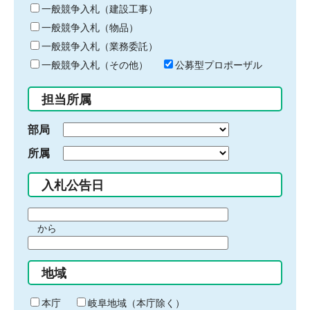
キ
一般競争入札（建設工事）
ー
一般競争入札（物品）
ワ
一般競争入札（業務委託）
ー
ド
一般競争入札（その他）
公募型プロポーザル
を
入
担当所属
力
部局
所属
入札公告日
期
から
間
期
の
間
始
地域
の
ま
終
り
わ
本庁
岐阜地域（本庁除く）