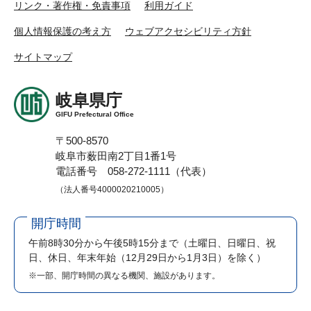
リンク・著作権・免責事項
利用ガイド
個人情報保護の考え方
ウェブアクセシビリティ方針
サイトマップ
岐阜県庁
GIFU Prefectural Office
〒500-8570
岐阜市薮田南2丁目1番1号
電話番号 058-272-1111（代表）
（法人番号4000020210005）
開庁時間
午前8時30分から午後5時15分まで
（土曜日、日曜日、祝
日、休日、年末年始（12月29日から1月3日）を除く）
※一部、開庁時間の異なる機関、施設があります。