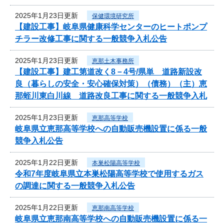
2025年1月23日更新
保健環境研究所
【建設工事】岐阜県健康科学センターのヒートポンプ
チラー改修工事に関する一般競争入札公告
2025年1月23日更新
恵那土木事務所
【建設工事】建工第道改く8－4号/県単 道路新設改
良（暮らしの安全・安心確保対策）（債務）（主）恵
那蛭川東白川線 道路改良工事に関する一般競争入札
2025年1月23日更新
恵那高等学校
岐阜県立恵那高等学校への自動販売機設置に係る一般
競争入札公告
2025年1月22日更新
本巣松陽高等学校
令和7年度岐阜県立本巣松陽高等学校で使用するガス
の調達に関する一般競争入札公告
2025年1月22日更新
恵那南高等学校
岐阜県立恵那南高等学校への自動販売機設置に係る一