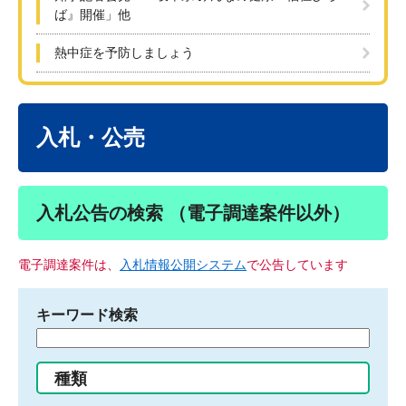
ば』開催」他
熱中症を予防しましょう
本
文
入札・公売
入札公告の検索 （電子調達案件以外）
電子調達案件は、
入札情報公開システム
で公告しています
キーワード検索
検
索
す
種類
る