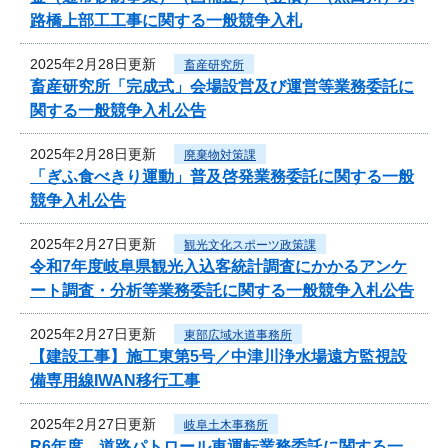
路橋上部工工事に関する一般競争入札
2025年2月28日更新
畜産研究所
畜産研究所「完成式」会場設営及び運営等業務委託に
関する一般競争入札公告
2025年2月28日更新
廃棄物対策課
「ぎふ食べきり運動」普及啓発業務委託に関する一般
競争入札公告
2025年2月27日更新
観光文化スポーツ政策課
令和7年度岐阜県観光入込客統計調査にかかるアンケ
ート調査・分析等業務委託に関する一般競争入札公告
2025年2月27日更新
東部広域水道事務所
【建設工事】施工東第5号／中津川浄水場遠方監視設
備専用線IWAN移行工事
2025年2月27日更新
岐阜土木事務所
R6年度 道路パトロール車運転業務委託に関する一