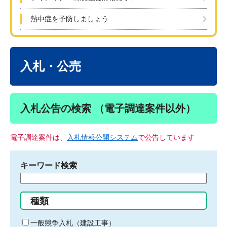
熱中症を予防しましょう
本
文
入札・公売
入札公告の検索 （電子調達案件以外）
電子調達案件は、
入札情報公開システム
で公告しています
キーワード検索
検
索
す
種類
る
キ
一般競争入札（建設工事）