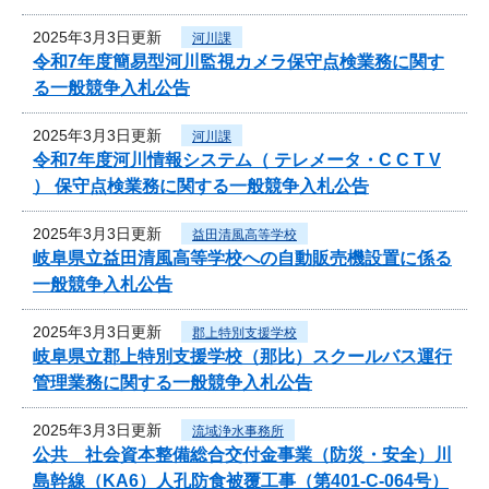
2025年3月3日更新
河川課
令和7年度簡易型河川監視カメラ保守点検業務に関す
る一般競争入札公告
2025年3月3日更新
河川課
令和7年度河川情報システム（ テレメータ・C C T V
） 保守点検業務に関する一般競争入札公告
2025年3月3日更新
益田清風高等学校
岐阜県立益田清風高等学校への自動販売機設置に係る
一般競争入札公告
2025年3月3日更新
郡上特別支援学校
岐阜県立郡上特別支援学校（那比）スクールバス運行
管理業務に関する一般競争入札公告
2025年3月3日更新
流域浄水事務所
公共 社会資本整備総合交付金事業（防災・安全）川
島幹線（KA6）人孔防食被覆工事（第401-C-064号）