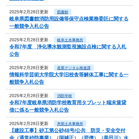
2025年2月28日更新
図書館
岐阜県図書館消防用設備等保守点検業務委託に関する
一般競争入札公告
2025年2月28日更新
岐阜土木事務所
令和7年度 浄化導水観測監視施設点検に関する入札
公告
2025年2月28日更新
産業デジタル推進課
情報科学芸術大学院大学旧校舎等解体工事に関する一
般競争入札公告
2025年2月28日更新
消防学校
令和7年度岐阜県消防学校教育用タブレット端末賃貸
借に係る一般競争入札公告
2025年2月28日更新
恵那土木事務所
【建設工事】砂工第公砂48号/公共 防災・安全交付
金（通常砂防事業）（国補正）（翌債）（黒田川）水