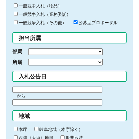
ー
一般競争入札（物品）
ワ
一般競争入札（業務委託）
ー
ド
一般競争入札（その他）
公募型プロポーザル
を
入
担当所属
力
部局
所属
入札公告日
期
から
間
期
の
間
始
地域
の
ま
終
り
わ
本庁
岐阜地域（本庁除く）
り
西濃（大垣）地域
揖斐地域