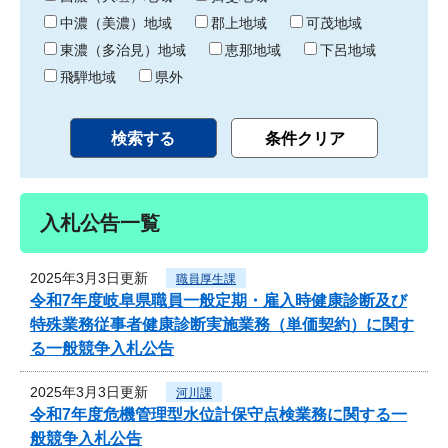
中濃（美濃）地域
郡上地域
可茂地域
東濃（多治見）地域
恵那地域
下呂地域
飛騨地域
県外
入札公告一覧
2025年3月3日更新
職員厚生課
令和7年度岐阜県職員一般定期・雇入時健康診断及び
特殊業務従事者健康診断実施業務（単価契約）に関す
る一般競争入札公告
2025年3月3日更新
河川課
令和7年度危機管理型水位計保守点検業務に関する一
般競争入札公告