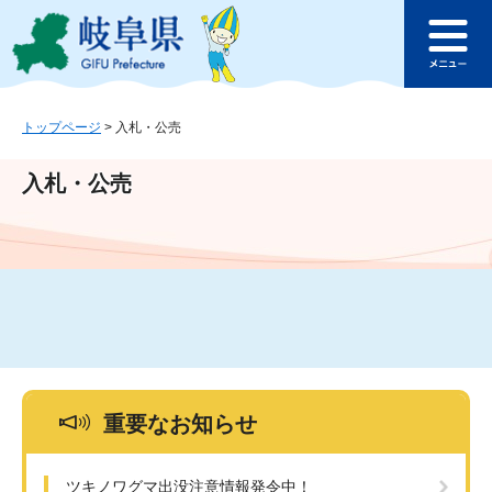
ペ
メ
このページの本文へ
ー
ニ
メ
ジ
ュ
ニ
の
ー
ュ
先
を
ー
頭
飛
トップページ
>
入札・公売
で
ば
す
し
入札・公売
。
て
本
文
へ
重要なお知らせ
ツキノワグマ出没注意情報発令中！