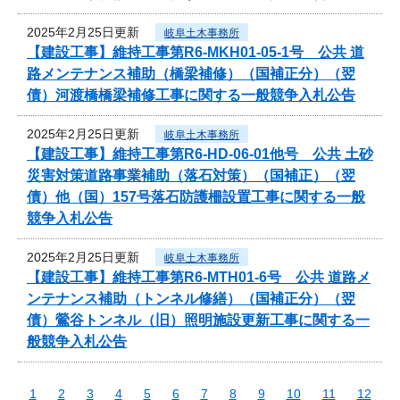
2025年2月25日更新
岐阜土木事務所
【建設工事】維持工事第R6-MKH01-05-1号 公共 道
路メンテナンス補助（橋梁補修）（国補正分）（翌
債）河渡橋橋梁補修工事に関する一般競争入札公告
2025年2月25日更新
岐阜土木事務所
【建設工事】維持工事第R6-HD-06-01他号 公共 土砂
災害対策道路事業補助（落石対策）（国補正）（翌
債）他（国）157号落石防護柵設置工事に関する一般
競争入札公告
2025年2月25日更新
岐阜土木事務所
【建設工事】維持工事第R6-MTH01-6号 公共 道路メ
ンテナンス補助（トンネル修繕）（国補正分）（翌
債）鶯谷トンネル（旧）照明施設更新工事に関する一
般競争入札公告
1
2
3
4
5
6
7
8
9
10
11
12