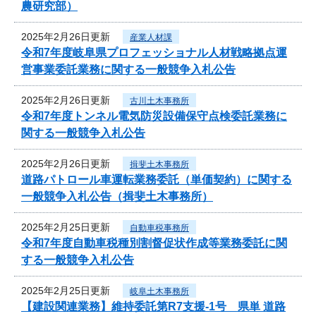
農研究部）
2025年2月26日更新
産業人材課
令和7年度岐阜県プロフェッショナル人材戦略拠点運
営事業委託業務に関する一般競争入札公告
2025年2月26日更新
古川土木事務所
令和7年度トンネル電気防災設備保守点検委託業務に
関する一般競争入札公告
2025年2月26日更新
揖斐土木事務所
道路パトロール車運転業務委託（単価契約）に関する
一般競争入札公告（揖斐土木事務所）
2025年2月25日更新
自動車税事務所
令和7年度自動車税種別割督促状作成等業務委託に関
する一般競争入札公告
2025年2月25日更新
岐阜土木事務所
【建設関連業務】維持委託第R7支援-1号 県単 道路