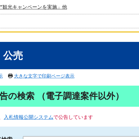
ア観光キャンペーンを実施」他
・公売
示
大きな文字で印刷ページ表示
告の検索 （電子調達案件以外）
、
入札情報公開システム
で公告しています