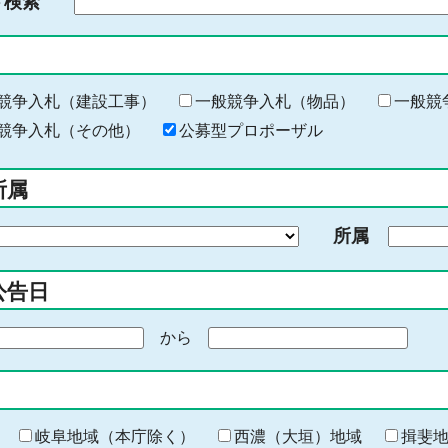
ド検索
検
索
す
る
キ
競争入札（建設工事）
一般競争入札（物品）
一般競
ー
競争入札（その他）
公募型プロポーザル
ワ
ー
所属
ド
を
所属
入
力
公告日
から
期
間
の
終
わ
岐阜地域（本庁除く）
西濃（大垣）地域
揖斐