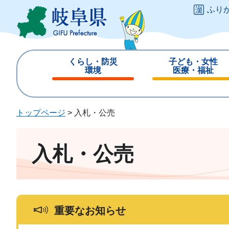
ペ
メ
ふり
ー
ニ
ジ
ュ
の
ー
先
を
くらし・防災
子ども・女性
頭
飛
環境
医療・福祉
で
ば
閉
閉
す
し
じ
じ
。
て
る
る
トップページ
>
入札・公売
本
文
へ
入札・公売
重要なお知らせ