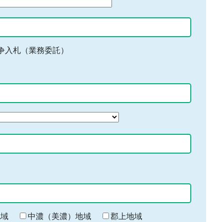
争入札（業務委託）
地域
中濃（美濃）地域
郡上地域