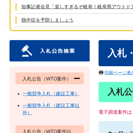
知事記者会見「楽しすぎるぞ岐阜！岐阜県アウトド
熱中症を予防しましょう
本
入札
文
印刷ページ表
入札公告（WTO案件）
入札公
一般競争入札（建設工事）
一般競争入札（建設工事以
電子調達案件は
外）
入札公告（WTO案件以