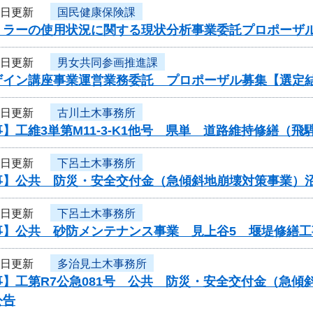
9日更新
国民健康保険課
ミラーの使用状況に関する現状分析事業委託プロポーザ
9日更新
男女共同参画推進課
ザイン講座事業運営業務委託 プロポーザル募集【選定
8日更新
古川土木事務所
】工維3単第M11-3-K1他号 県単 道路維持修繕（
8日更新
下呂土木事務所
事】公共 防災・安全交付金（急傾斜地崩壊対策事業）
8日更新
下呂土木事務所
事】公共 砂防メンテナンス事業 見上谷5 堰堤修繕
8日更新
多治見土木事務所
事】工第R7公急081号 公共 防災・安全交付金（急
公告