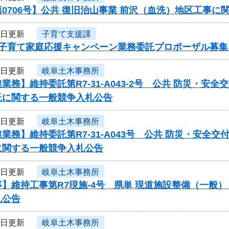
0706号】公共 復旧治山事業 前沢（血洗）地区工事に
7日更新
子育て支援課
度子育て家庭応援キャンペーン業務委託プロポーザル募集
7日更新
岐阜土木事務所
業務】維持委託第R7-31-A043-2号 公共 防災・
託に関する一般競争入札公告
7日更新
岐阜土木事務所
業務】維持委託第R7-31-A043号 公共 防災・安
に関する一般競争入札公告
7日更新
岐阜土木事務所
】維持工事第R7現施-4号 県単 現道施設整備（一般
札公告
7日更新
岐阜土木事務所