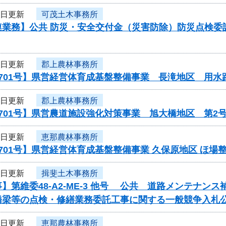
8日更新
可茂土木事務所
業務】公共 防災・安全交付金（災害防除）防災点検委託/
8日更新
郡上農林事務所
701号】県営経営体育成基盤整備事業 長滝地区 用水
8日更新
郡上農林事務所
701号】県営農道施設強化対策事業 旭大橋地区 第2
8日更新
恵那農林事務所
701号】県営経営体育成基盤整備事業 久保原地区 ほ場
8日更新
揖斐土木事務所
】第維委48-A2-ME-3 他号 公共 道路メンテナ
橋梁等の点検・修繕業務委託工事に関する一般競争入札
8日更新
恵那農林事務所