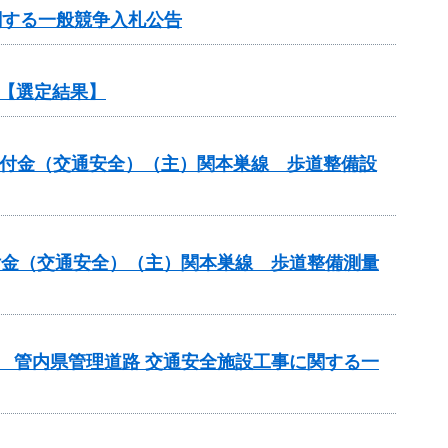
関する一般競争入札公告
【選定結果】
安全交付金（交通安全）（主）関本巣線 歩道整備設
全交付金（交通安全）（主）関本巣線 歩道整備測量
） 管内県管理道路 交通安全施設工事に関する一