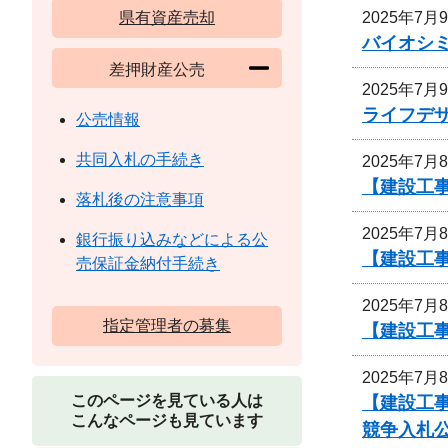
2025年7月
県有資産売却
バイオシ
差押財産公売
2025年7月
ライフデ
公売情報
共同入札の手続き
2025年7月
【建設工事
落札後の注意事項
2025年7月
銀行振り込みなどによる公
【建設工
売保証金納付手続き
2025年7月
指定管理者の募集
【建設工
2025年7月
このページを見ている人は
【建設工
こんなページも見ています
競争入札