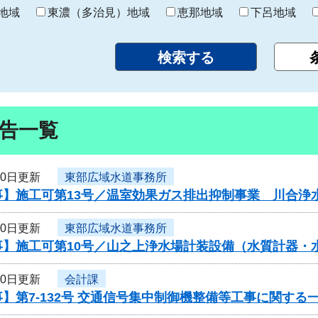
り
地域
東濃（多治見）地域
恵那地域
下呂地域
告一覧
10日更新
東部広域水道事務所
事】施工可第13号／温室効果ガス排出抑制事業 川合浄
10日更新
東部広域水道事務所
事】施工可第10号／山之上浄水場計装設備（水質計器・
10日更新
会計課
】第7-132号 交通信号集中制御機整備等工事に関する