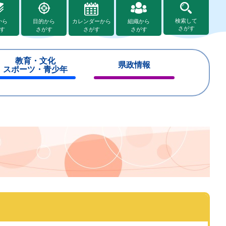
検索して
から
目的から
カレンダーから
組織から
さがす
す
さがす
さがす
さがす
教育・文化
県政情報
スポーツ・青少年
閉
閉
じ
じ
る
る