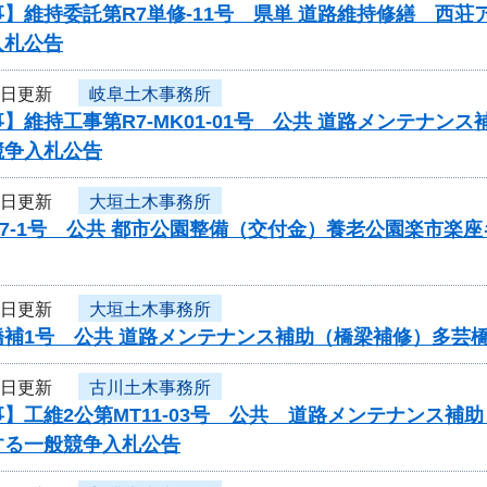
】維持委託第R7単修-11号 県単 道路維持修繕 西荘
入札公告
7日更新
岐阜土木事務所
】維持工事第R7-MK01-01号 公共 道路メンテナン
競争入札公告
7日更新
大垣土木事務所
7-1号 公共 都市公園整備（交付金）養老公園楽市楽
7日更新
大垣土木事務所
橋補1号 公共 道路メンテナンス補助（橋梁補修）多芸
7日更新
古川土木事務所
】工維2公第MT11-03号 公共 道路メンテナンス
する一般競争入札公告