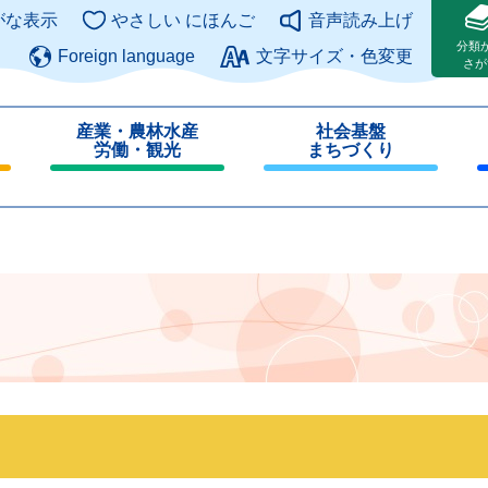
このページの本文へ
がな表示
やさしい にほんご
音声読み上げ
分類
Foreign language
文字サイズ・色変更
さが
産業・農林水産
社会基盤
労働・観光
まちづくり
閉
閉
じ
じ
る
る