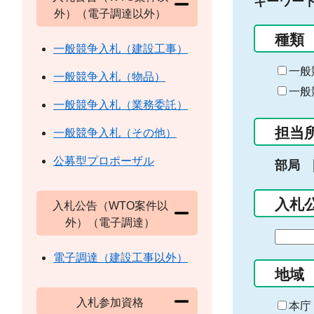
キーワー
外）（電子調達以外）
種類
一般競争入札（建設工事）
一般
一般競争入札（物品）
一般
一般競争入札（業務委託）
担当
一般競争入札（その他）
公募型プロポーザル
部局
入札
入札公告（WTO案件以
外）（電子調達）
期
間
電子調達（建設工事以外）
の
地域
始
入札参加資格
ま
本庁