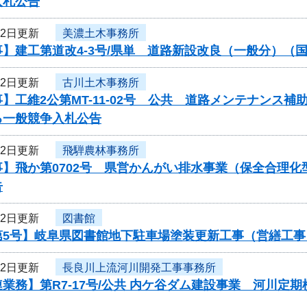
入札公告
22日更新
美濃土木事務所
】建工第道改4-3号/県単 道路新設改良（一般分）（国
22日更新
古川土木事務所
】工維2公第MT-11-02号 公共 道路メンテナンス
る一般競争入札公告
22日更新
飛騨農林事務所
事】飛か第0702号 県営かんがい排水事業（保全合理
告
22日更新
図書館
第5号】岐阜県図書館地下駐車場塗装更新工事（営繕工
22日更新
長良川上流河川開発工事事務所
業務】第R7-17号/公共 内ケ谷ダム建設事業 河川定