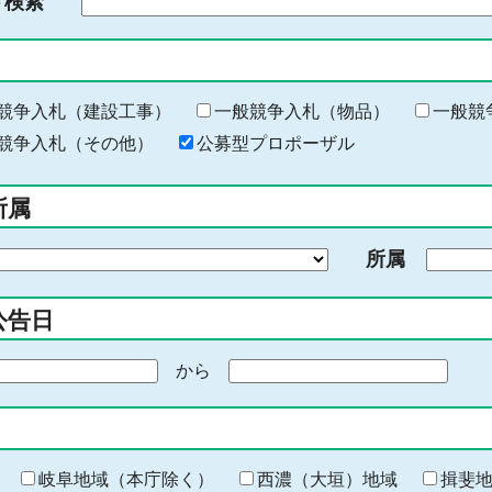
ド検索
検
索
す
る
キ
競争入札（建設工事）
一般競争入札（物品）
一般競
ー
競争入札（その他）
公募型プロポーザル
ワ
ー
所属
ド
を
所属
入
力
公告日
から
期
間
の
終
わ
岐阜地域（本庁除く）
西濃（大垣）地域
揖斐