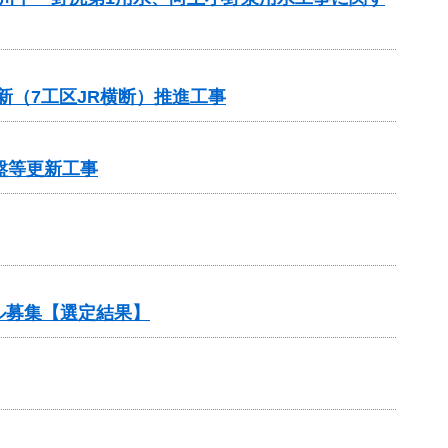
新（7工区JR横断）推進工事
盤等更新工事
ル募集【選定結果】