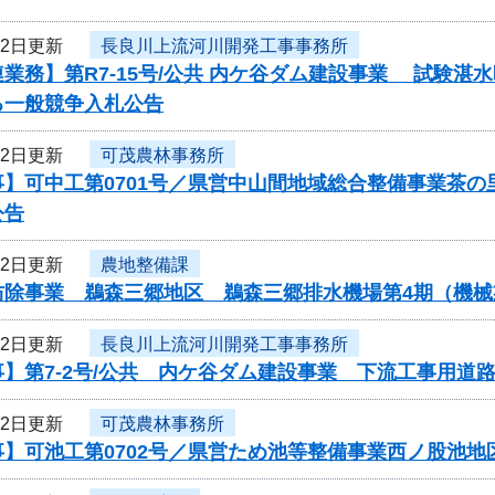
22日更新
長良川上流河川開発工事事務所
業務】第R7-15号/公共 内ケ谷ダム建設事業 試験
る一般競争入札公告
22日更新
可茂農林事務所
事】可中工第0701号／県営中山間地域総合整備事業茶
公告
22日更新
農地整備課
防除事業 鵜森三郷地区 鵜森三郷排水機場第4期（機
22日更新
長良川上流河川開発工事事務所
】第7-2号/公共 内ケ谷ダム建設事業 下流工事用道
22日更新
可茂農林事務所
事】可池工第0702号／県営ため池等整備事業西ノ股池