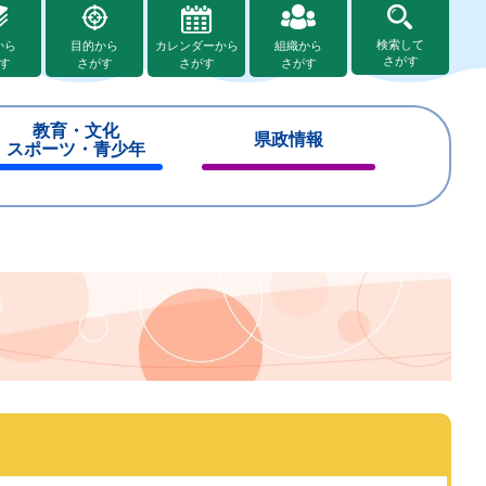
検索して
から
目的から
カレンダーから
組織から
さがす
す
さがす
さがす
さがす
教育・文化
県政情報
スポーツ・青少年
閉
閉
じ
じ
る
る