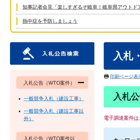
知事記者会見「楽しすぎるぞ岐阜！岐阜県アウトド
熱中症を予防しましょう
本
入札
文
印刷ページ表
入札公告（WTO案件）
入札公
一般競争入札（建設工事）
一般競争入札（建設工事以
電子調達案件は
外）
入札公告（WTO案件以