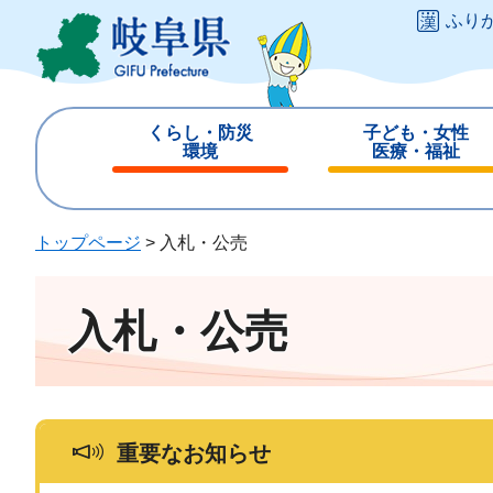
ペ
メ
ふり
ー
ニ
ジ
ュ
の
ー
先
を
くらし・防災
子ども・女性
頭
飛
環境
医療・福祉
で
ば
閉
閉
す
し
じ
じ
。
て
る
る
トップページ
>
入札・公売
本
文
へ
入札・公売
重要なお知らせ