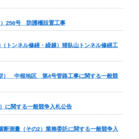
）256号 防護柵設置工事
補助（トンネル修繕・繰越）猪臥山トンネル修繕工
化型） 中根地区 第4号管路工事に関する一般競
事）に関する一般競争入札公告
期横断測量（その2）業務委託に関する一般競争入