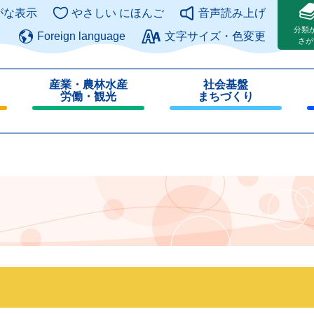
このページの本文へ
がな表示
やさしい にほんご
音声読み上げ
分類
Foreign language
文字サイズ・色変更
さが
産業・農林水産
社会基盤
労働・観光
まちづくり
閉
閉
じ
じ
る
る