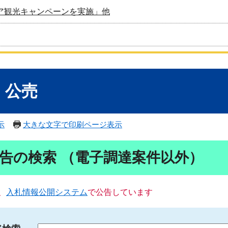
ア観光キャンペーンを実施」他
・公売
示
大きな文字で印刷ページ表示
告の検索 （電子調達案件以外）
、
入札情報公開システム
で公告しています