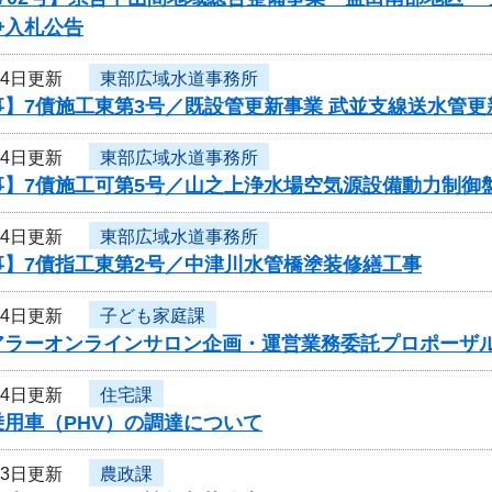
争入札公告
24日更新
東部広域水道事務所
】7債施工東第3号／既設管更新事業 武並支線送水管更
24日更新
東部広域水道事務所
事】7債施工可第5号／山之上浄水場空気源設備動力制御
24日更新
東部広域水道事務所
事】7債指工東第2号／中津川水管橋塗装修繕工事
24日更新
子ども家庭課
アラーオンラインサロン企画・運営業務委託プロポーザ
24日更新
住宅課
用車（PHV）の調達について
23日更新
農政課