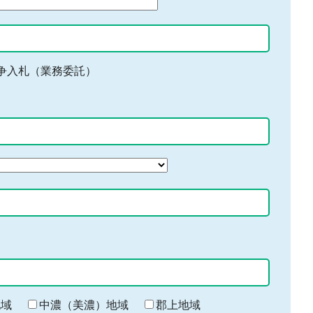
争入札（業務委託）
地域
中濃（美濃）地域
郡上地域