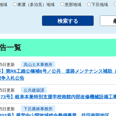
り
地域
東濃（多治見）地域
恵那地域
下呂地域
告一覧
25日更新
高山土木事務所
】第R6工維公橋補6号／公共 道路メンテナンス補助（
競争入札公告
25日更新
公共建築課
-73号】岐阜本巣特別支援学校南館内部改修機械設備工
25日更新
下呂農林事務所
0702号】県営中山間地域総合整備事業 益田南部地区