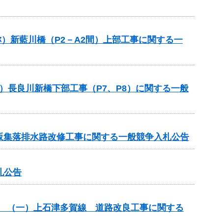
称）新藍川橋（P2－A2間）上部工事に関する一
）長良川新橋下部工事（P7、P8）に関する一般
 北坂集落排水路改修工事に関する一般競争入札公告
札公告
改築） （一）上石津多賀線 道路改良工事に関する