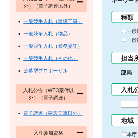
キーワー
外）（電子調達以外）
種類
一般競争入札（建設工事）
一般
一般競争入札（物品）
一般
一般競争入札（業務委託）
担当
一般競争入札（その他）
公募型プロポーザル
部局
入札
入札公告（WTO案件以
外）（電子調達）
期
間
電子調達（建設工事以外）
の
地域
始
入札参加資格
ま
本庁