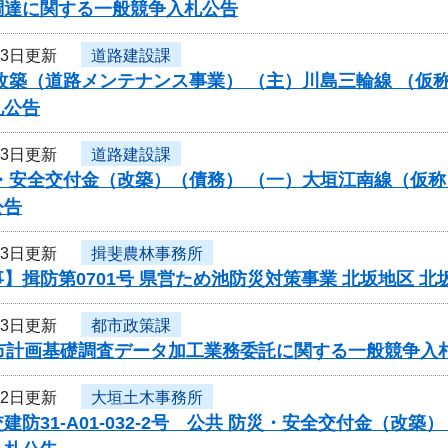
調達に関する一般競争入札公告
23日更新
道路建設課
改築（道路メンテナンス事業） （主）川島三輪線 （仮
札公告
23日更新
道路建設課
・安全交付金（改築）（債務） （一）大垣江南線（仮称
公告
23日更新
揖斐農林事務所
】揖防第0701号 県営ため池防災対策事業 北坂地区
23日更新
都市政策課
都市計画基礎調査データ加工業務委託に関する一般競争入
22日更新
大垣土木事務所
建防31-A01-032-2号 公共 防災・安全交付金（