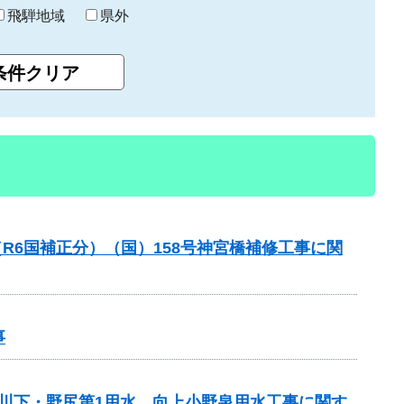
飛騨地域
県外
R6国補正分）（国）158号神宮橋補修工事に関
事
 川下・野尻第1用水、向上小野泉用水工事に関す