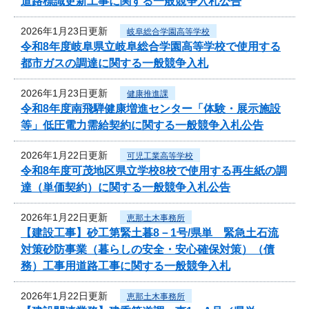
道路標識更新工事に関する一般競争入札公告
2026年1月23日更新
岐阜総合学園高等学校
令和8年度岐阜県立岐阜総合学園高等学校で使用する
都市ガスの調達に関する一般競争入札
2026年1月23日更新
健康推進課
令和8年度南飛騨健康増進センター「体験・展示施設
等」低圧電力需給契約に関する一般競争入札公告
2026年1月22日更新
可児工業高等学校
令和8年度可茂地区県立学校8校で使用する再生紙の調
達（単価契約）に関する一般競争入札公告
2026年1月22日更新
恵那土木事務所
【建設工事】砂工第緊土暮8－1号/県単 緊急土石流
対策砂防事業（暮らしの安全・安心確保対策）（債
務）工事用道路工事に関する一般競争入札
2026年1月22日更新
恵那土木事務所