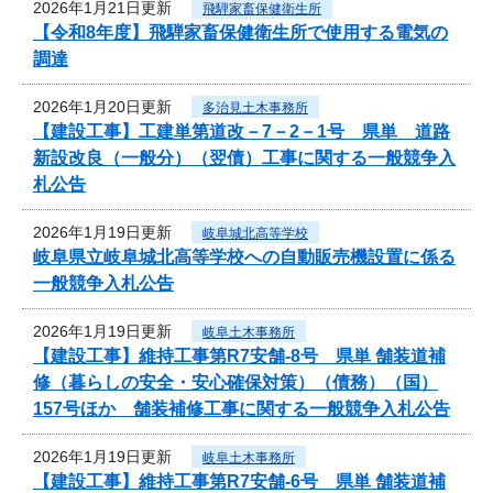
2026年1月21日更新
飛騨家畜保健衛生所
【令和8年度】飛騨家畜保健衛生所で使用する電気の
調達
2026年1月20日更新
多治見土木事務所
【建設工事】工建単第道改－7－2－1号 県単 道路
新設改良（一般分）（翌債）工事に関する一般競争入
札公告
2026年1月19日更新
岐阜城北高等学校
岐阜県立岐阜城北高等学校への自動販売機設置に係る
一般競争入札公告
2026年1月19日更新
岐阜土木事務所
【建設工事】維持工事第R7安舗-8号 県単 舗装道補
修（暮らしの安全・安心確保対策）（債務）（国）
157号ほか 舗装補修工事に関する一般競争入札公告
2026年1月19日更新
岐阜土木事務所
【建設工事】維持工事第R7安舗-6号 県単 舗装道補