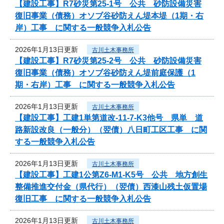
【建設工事】R7砂災第25-1号 公共 砂防設備災害
復旧事業（債務）オソブ谷砂防えん堤本堤（1期・右
岸）工事 に関する一般競争入札公告
2026年1月13日更新
古川土木事務所
【建設工事】R7砂災第25-2号 公共 砂防設備災害
復旧事業（債務）オソブ谷砂防えん堤前庭保護（1
期・右岸）工事 に関する一般競争入札公告
2026年1月13日更新
古川土木事務所
【建設工事】工建1単第道改-11-7-K3他号 県単 道
路新設改良（一般分）（翌債）八日町工区工事 に関
する一般競争入札公告
2026年1月13日更新
古川土木事務所
【建設工事】工建1公第Z6-M1-K5号 公共 地方創生
整備推進交付金（県代行）（翌債）西漆山残土仮置場
復旧工事 に関する一般競争入札公告
2026年1月13日更新
古川土木事務所