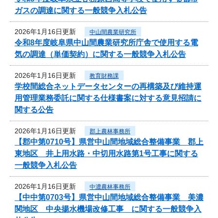
ガスの調達に関する一般競争入札公告
2026年1月16日更新
中山間農業研究所
令和8年度岐阜県中山間農業研究所庁舎で使用する電
気の調達（単価契約）に関する一般競争入札公告
2026年1月16日更新
教育財務課
学校間総合ネットデータセンターの再構築及び維持運
用管理業務委託に関する仕様書案に対する意見招請に
関する公告
2026年1月16日更新
郡上農林事務所
【郡中第0710号】県営中山間地域総合整備事業 郡上
東地区 井上用水路・中切用水路第1号工事に関する
一般競争入札公告
2026年1月16日更新
中濃農林事務所
【中中第0703号】県営中山間地域総合整備事業 美濃
関地区 中央揚水機場改修工事 に関する一般競争入