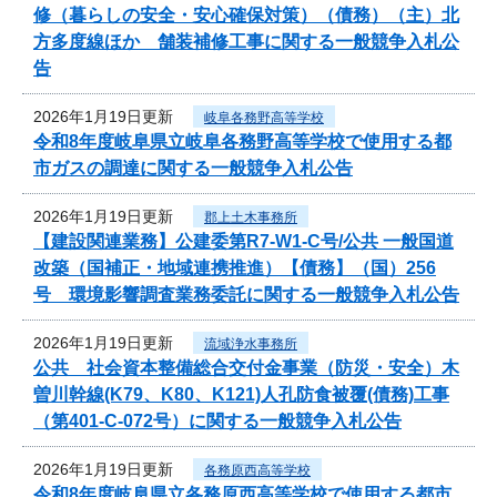
修（暮らしの安全・安心確保対策）（債務）（主）北
方多度線ほか 舗装補修工事に関する一般競争入札公
告
2026年1月19日更新
岐阜各務野高等学校
令和8年度岐阜県立岐阜各務野高等学校で使用する都
市ガスの調達に関する一般競争入札公告
2026年1月19日更新
郡上土木事務所
【建設関連業務】公建委第R7-W1-C号/公共 一般国道
改築（国補正・地域連携推進）【債務】（国）256
号 環境影響調査業務委託に関する一般競争入札公告
2026年1月19日更新
流域浄水事務所
公共 社会資本整備総合交付金事業（防災・安全）木
曽川幹線(K79、K80、K121)人孔防食被覆(債務)工事
（第401-C-072号）に関する一般競争入札公告
2026年1月19日更新
各務原西高等学校
令和8年度岐阜県立各務原西高等学校で使用する都市