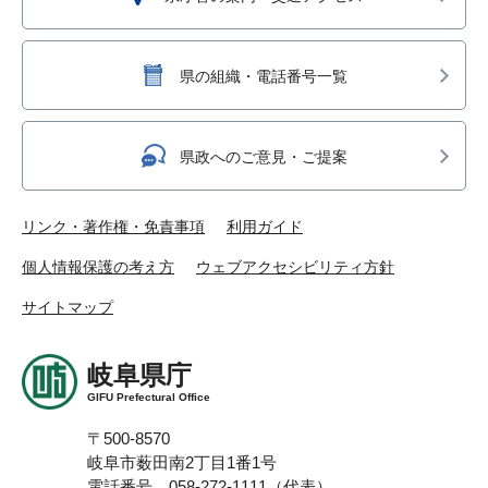
県の組織・電話番号一覧
県政へのご意見・ご提案
リンク・著作権・免責事項
利用ガイド
個人情報保護の考え方
ウェブアクセシビリティ方針
サイトマップ
岐阜県庁
GIFU Prefectural Office
〒500-8570
岐阜市薮田南2丁目1番1号
電話番号 058-272-1111（代表）