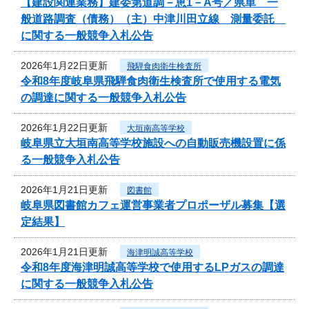
【建設関連業務】建委第道調－恵1－A号／県単 一
般道路調査（債務）（主）中津川田立線 測量委託
に関する一般競争入札公告
2026年1月22日更新
飛騨食肉衛生検査所
令和8年度岐阜県飛騨食肉衛生検査所で使用する電気
の調達に関する一般競争入札公告
2026年1月22日更新
大垣南高等学校
岐阜県立大垣南高等学校施設への自動販売機設置に係
る一般競争入札公告
2026年1月21日更新
図書館
岐阜県図書館カフェ運営事業者プロポーザル募集【選
定結果】
2026年1月21日更新
海津明誠高等学校
令和8年度海津明誠高等学校で使用するLPガスの調達
に関する一般競争入札公告