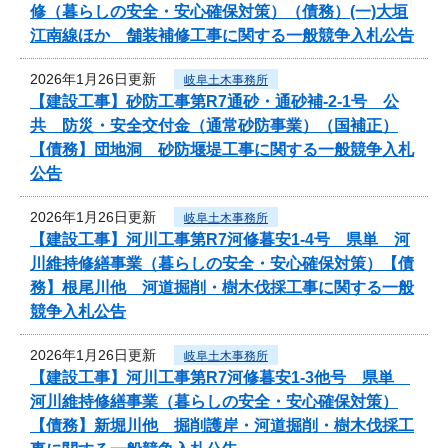
修（暮らしの安全・安心確保対策）（債務）(一)大垣
江南線ほか 舗装補修工事に関する一般競争入札公告
2026年1月26日更新
岐阜土木事務所
【建設工事】砂防工事第R7通砂・通砂補-2-1号 公
共 防災・安全交付金（通常砂防事業）（国補正）
【債務】団地洞 砂防堰堤工事に関する一般競争入札
公告
2026年1月26日更新
岐阜土木事務所
【建設工事】河川工事第R7河修暮安1-4号 県単 河
川維持修繕事業（暮らしの安全・安心確保対策）【債
務】根尾川他 河道掘削・樹木伐採工事に関する一般
競争入札公告
2026年1月26日更新
岐阜土木事務所
【建設工事】河川工事第R7河修暮安1-3他号 県単
河川維持修繕事業（暮らしの安全・安心確保対策）
【債務】新堀川他 掘削護岸・河道掘削・樹木伐採工