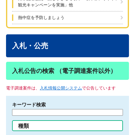
観光キャンペーンを実施」他
熱中症を予防しましょう
本
文
入札・公売
入札公告の検索 （電子調達案件以外）
電子調達案件は、
入札情報公開システム
で公告しています
キーワード検索
検
索
す
種類
る