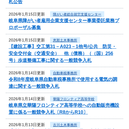
札公告
2026年1月15日更新
障がい者総合就労支援センター
岐阜県障がい者雇用企業支援センター事業委託業務プ
ロポーザル募集
2026年1月15日更新
恵那土木事務所
【建設工事】交工第31－A023－1他号/公共 防災・
安全交付金（交通安全） 他（債務）（（国）256
号）歩道整備工事に関する一般競争入札
2026年1月14日更新
自動車税事務所
令和8年度岐阜県自動車税事務所で使用する電気の調
達に関する一般競争入札
2026年1月14日更新
華陽フロンティア高等学校
岐阜県立華陽フロンティア高等学校への自動販売機設
置に係る一般競争入札〔R8からR10〕
2026年1月13日更新
古川土木事務所