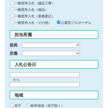
キ
一般競争入札（建設工事）
ー
一般競争入札（物品）
ワ
一般競争入札（業務委託）
ー
ド
一般競争入札（その他）
公募型プロポーザル
を
入
担当所属
力
部局
所属
入札公告日
期
から
間
期
の
間
始
地域
の
ま
終
り
わ
本庁
岐阜地域（本庁除く）