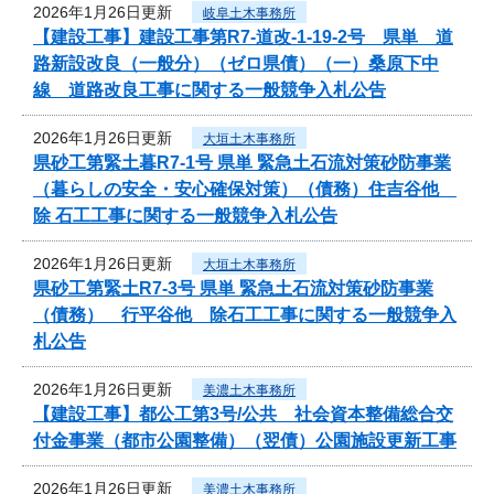
2026年1月26日更新
岐阜土木事務所
【建設工事】建設工事第R7-道改-1-19-2号 県単 道
路新設改良（一般分）（ゼロ県債）（一）桑原下中
線 道路改良工事に関する一般競争入札公告
2026年1月26日更新
大垣土木事務所
県砂工第緊土暮R7-1号 県単 緊急土石流対策砂防事業
（暮らしの安全・安心確保対策）（債務）住吉谷他
除 石工工事に関する一般競争入札公告
2026年1月26日更新
大垣土木事務所
県砂工第緊土R7-3号 県単 緊急土石流対策砂防事業
（債務） 行平谷他 除石工工事に関する一般競争入
札公告
2026年1月26日更新
美濃土木事務所
【建設工事】都公工第3号/公共 社会資本整備総合交
付金事業（都市公園整備）（翌債）公園施設更新工事
2026年1月26日更新
美濃土木事務所