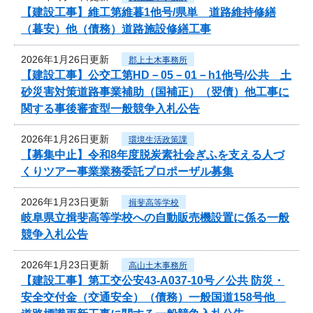
【建設工事】維工第維暮1他号/県単 道路維持修繕
（暮安）他（債務）道路施設修繕工事
2026年1月26日更新
郡上土木事務所
【建設工事】公交工第HD－05－01－h1他号/公共 土
砂災害対策道路事業補助（国補正）（翌債）他工事に
関する事後審査型一般競争入札公告
2026年1月26日更新
環境生活政策課
【募集中止】令和8年度脱炭素社会ぎふを支える人づ
くりツアー事業業務委託プロポーザル募集
2026年1月23日更新
揖斐高等学校
岐阜県立揖斐高等学校への自動販売機設置に係る一般
競争入札公告
2026年1月23日更新
高山土木事務所
【建設工事】第工交公安43-A037-10号／公共 防災・
安全交付金（交通安全）（債務）一般国道158号他