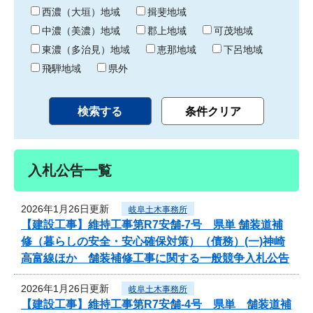
り
西濃（大垣）地域
揖斐地域
中濃（美濃）地域
郡上地域
可茂地域
東濃（多治見）地域
恵那地域
下呂地域
飛騨地域
県外
入札公告一覧
2026年1月26日更新
岐阜土木事務所
【建設工事】維持工事第R7安舗-7号 県単 舗装道補
修（暮らしの安全・安心確保対策）（債務）(一)神崎
高富線ほか 舗装補修工事に関する一般競争入札公告
2026年1月26日更新
岐阜土木事務所
【建設工事】維持工事第R7安舗-4号 県単 舗装道補