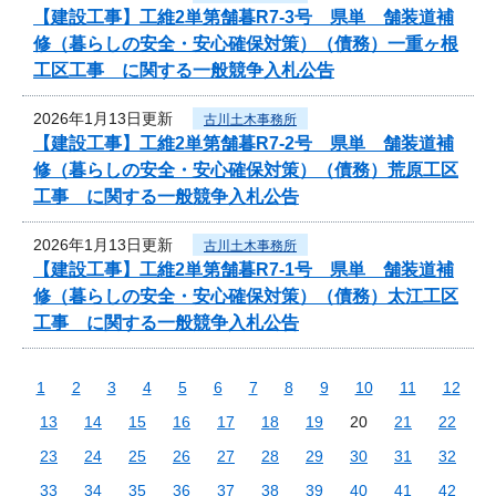
【建設工事】工維2単第舗暮R7-3号 県単 舗装道補
修（暮らしの安全・安心確保対策）（債務）一重ヶ根
工区工事 に関する一般競争入札公告
2026年1月13日更新
古川土木事務所
【建設工事】工維2単第舗暮R7-2号 県単 舗装道補
修（暮らしの安全・安心確保対策）（債務）荒原工区
工事 に関する一般競争入札公告
2026年1月13日更新
古川土木事務所
【建設工事】工維2単第舗暮R7-1号 県単 舗装道補
修（暮らしの安全・安心確保対策）（債務）太江工区
工事 に関する一般競争入札公告
1
2
3
4
5
6
7
8
9
10
11
12
13
14
15
16
17
18
19
20
21
22
23
24
25
26
27
28
29
30
31
32
33
34
35
36
37
38
39
40
41
42