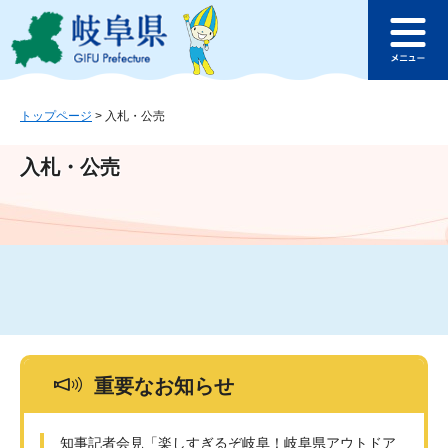
ペ
メ
このページの本文へ
ー
ニ
メ
ジ
ュ
ニ
の
ー
ュ
先
を
ー
頭
飛
トップページ
>
入札・公売
で
ば
す
し
入札・公売
。
て
本
文
へ
重要なお知らせ
知事記者会見「楽しすぎるぞ岐阜！岐阜県アウトドア