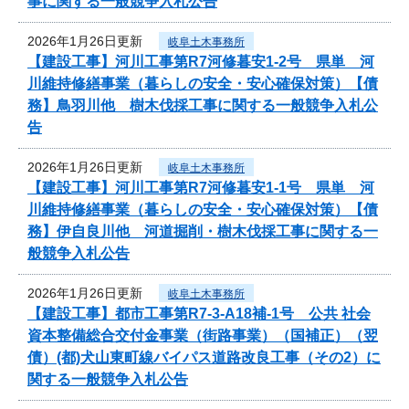
事に関する一般競争入札公告
2026年1月26日更新
岐阜土木事務所
【建設工事】河川工事第R7河修暮安1-2号 県単 河
川維持修繕事業（暮らしの安全・安心確保対策）【債
務】鳥羽川他 樹木伐採工事に関する一般競争入札公
告
2026年1月26日更新
岐阜土木事務所
【建設工事】河川工事第R7河修暮安1-1号 県単 河
川維持修繕事業（暮らしの安全・安心確保対策）【債
務】伊自良川他 河道掘削・樹木伐採工事に関する一
般競争入札公告
2026年1月26日更新
岐阜土木事務所
【建設工事】都市工事第R7-3-A18補-1号 公共 社会
資本整備総合交付金事業（街路事業）（国補正）（翌
債）(都)犬山東町線バイパス道路改良工事（その2）に
関する一般競争入札公告