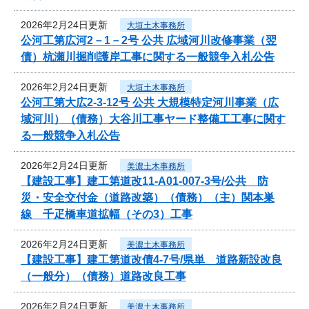
2026年2月24日更新
大垣土木事務所
公河工第広河2－1－2号 公共 広域河川改修事業（翌
債）杭瀬川掘削護岸工事に関する一般競争入札公告
2026年2月24日更新
大垣土木事務所
公河工第大広2-3-12号 公共 大規模特定河川事業（広
域河川）（債務）大谷川工事ヤード整備工工事に関す
る一般競争入札公告
2026年2月24日更新
美濃土木事務所
【建設工事】建工第道改11-A01-007-3号/公共 防
災・安全交付金（道路改築）（債務）（主）関本巣
線 千疋橋車道拡幅（その3）工事
2026年2月24日更新
美濃土木事務所
【建設工事】建工第道改債4-7号/県単 道路新設改良
（一般分）（債務）道路改良工事
2026年2月24日更新
美濃土木事務所