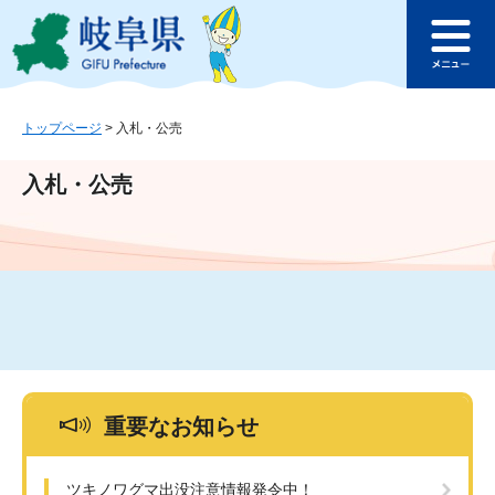
ペ
メ
このページの本文へ
ー
ニ
メ
ジ
ュ
ニ
の
ー
ュ
先
を
ー
頭
飛
トップページ
>
入札・公売
で
ば
す
し
入札・公売
。
て
本
文
へ
重要なお知らせ
ツキノワグマ出没注意情報発令中！