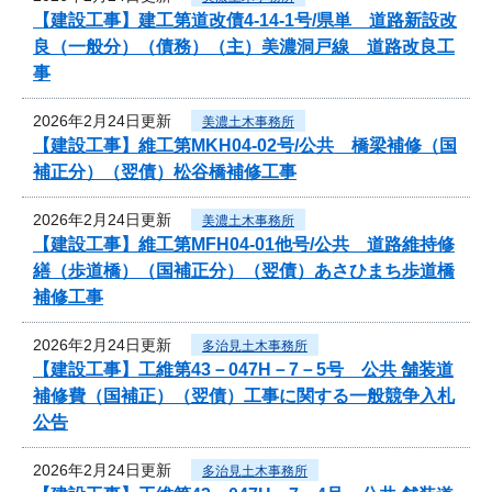
【建設工事】建工第道改債4-14-1号/県単 道路新設改
良（一般分）（債務）（主）美濃洞戸線 道路改良工
事
2026年2月24日更新
美濃土木事務所
【建設工事】維工第MKH04-02号/公共 橋梁補修（国
補正分）（翌債）松谷橋補修工事
2026年2月24日更新
美濃土木事務所
【建設工事】維工第MFH04-01他号/公共 道路維持修
繕（歩道橋）（国補正分）（翌債）あさひまち歩道橋
補修工事
2026年2月24日更新
多治見土木事務所
【建設工事】工維第43－047H－7－5号 公共 舗装道
補修費（国補正）（翌債）工事に関する一般競争入札
公告
2026年2月24日更新
多治見土木事務所