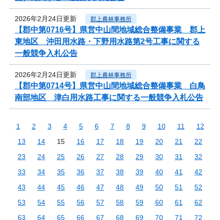
2026年2月24日更新
郡上農林事務所
【郡中第0716号】県営中山間地域総合整備事業 郡上
東地区 沖田用水路・下野用水路第2号工事に関する
一般競争入札公告
2026年2月24日更新
郡上農林事務所
【郡中第0714号】県営中山間地域総合整備事業 白鳥
南部地区 津白用水路工事に関する一般競争入札公告
1
2
3
4
5
6
7
8
9
10
11
12
13
14
15
16
17
18
19
20
21
22
23
24
25
26
27
28
29
30
31
32
33
34
35
36
37
38
39
40
41
42
43
44
45
46
47
48
49
50
51
52
53
54
55
56
57
58
59
60
61
62
63
64
65
66
67
68
69
70
71
72