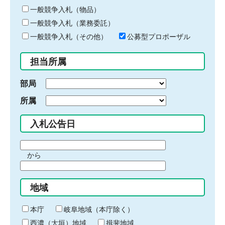
ー
一般競争入札（物品）
ワ
一般競争入札（業務委託）
ー
ド
一般競争入札（その他）
公募型プロポーザル
を
入
担当所属
力
部局
所属
入札公告日
期
から
間
期
の
間
始
地域
の
ま
終
り
わ
本庁
岐阜地域（本庁除く）
り
西濃（大垣）地域
揖斐地域