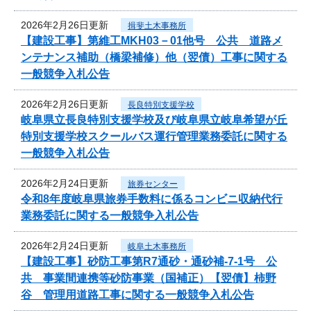
2026年2月26日更新
揖斐土木事務所
【建設工事】第維工MKH03－01他号 公共 道路メ
ンテナンス補助（橋梁補修）他（翌債）工事に関する
一般競争入札公告
2026年2月26日更新
長良特別支援学校
岐阜県立長良特別支援学校及び岐阜県立岐阜希望が丘
特別支援学校スクールバス運行管理業務委託に関する
一般競争入札公告
2026年2月24日更新
旅券センター
令和8年度岐阜県旅券手数料に係るコンビニ収納代行
業務委託に関する一般競争入札公告
2026年2月24日更新
岐阜土木事務所
【建設工事】砂防工事第R7通砂・通砂補-7-1号 公
共 事業間連携等砂防事業（国補正）【翌債】柿野
谷 管理用道路工事に関する一般競争入札公告