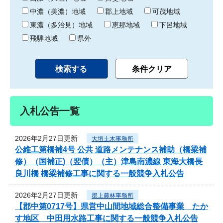
中濃（美濃）地域
郡上地域
可茂地域
東濃（多治見）地域
恵那地域
下呂地域
飛騨地域
県外
入札公告一覧
2026年2月27日更新
大垣土木事務所
公維工第橋補4号 公共 道路メンテナンス補助（橋梁補
修）（国補正)（翌債）（主）津島南濃線 東海大橋長
良川橋 橋梁補修工事に関する一般競争入札公告
2026年2月27日更新
郡上農林事務所
【郡中第0717号】県営中山間地域総合整備事業 たか
す地区 中田用水路工事に関する一般競争入札公告