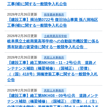
工事(補)に関する一般競争入札公告
2026年2月26日更新
揖斐農林事務所
【建設工事】揖治第0722号 復旧治山事業 孫八洞地区
工事(補)に関する一般競争入札公告
2026年2月26日更新
土岐商業高等学校
岐阜県立土岐商業高等学校への自動販売機設置に係る
県有財産の賃貸借に関する一般競争入札公告
2026年2月26日更新
恵那土木事務所
【建設工事】維工第MKH08－11－2号/公共 道路メ
ンテナンス補助（橋梁補修）（国補正）（翌債）
（（国）418号）洞橋塗装工事に関する一般競争入札
公告
2026年2月26日更新
恵那土木事務所
【建設工事】維工第MKH08－09号/公共 道路メンテ
ナンス補助（橋梁補修）（国補正）（翌債）（（主）