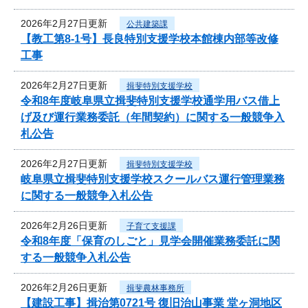
2026年2月27日更新
公共建築課
【教工第8-1号】長良特別支援学校本館棟内部等改修
工事
2026年2月27日更新
揖斐特別支援学校
令和8年度岐阜県立揖斐特別支援学校通学用バス借上
げ及び運行業務委託（年間契約）に関する一般競争入
札公告
2026年2月27日更新
揖斐特別支援学校
岐阜県立揖斐特別支援学校スクールバス運行管理業務
に関する一般競争入札公告
2026年2月26日更新
子育て支援課
令和8年度「保育のしごと」見学会開催業務委託に関
する一般競争入札公告
2026年2月26日更新
揖斐農林事務所
【建設工事】揖治第0721号 復旧治山事業 堂ヶ洞地区