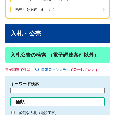
熱中症を予防しましょう
本
文
入札・公売
入札公告の検索 （電子調達案件以外）
電子調達案件は、
入札情報公開システム
で公告しています
キーワード検索
検
索
す
種類
る
キ
一般競争入札（建設工事）