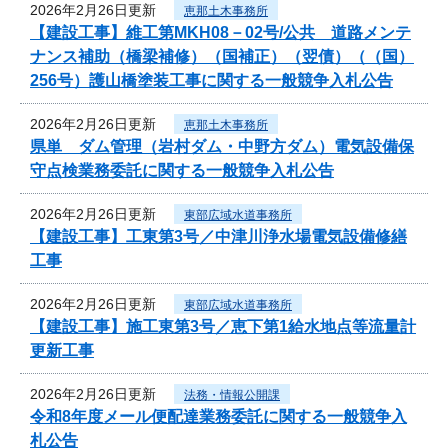
2026年2月26日更新
恵那土木事務所
【建設工事】維工第MKH08－02号/公共 道路メンテ
ナンス補助（橋梁補修）（国補正）（翌債）（（国）
256号）護山橋塗装工事に関する一般競争入札公告
2026年2月26日更新
恵那土木事務所
県単 ダム管理（岩村ダム・中野方ダム）電気設備保
守点検業務委託に関する一般競争入札公告
2026年2月26日更新
東部広域水道事務所
【建設工事】工東第3号／中津川浄水場電気設備修繕
工事
2026年2月26日更新
東部広域水道事務所
【建設工事】施工東第3号／恵下第1給水地点等流量計
更新工事
2026年2月26日更新
法務・情報公開課
令和8年度メール便配達業務委託に関する一般競争入
札公告