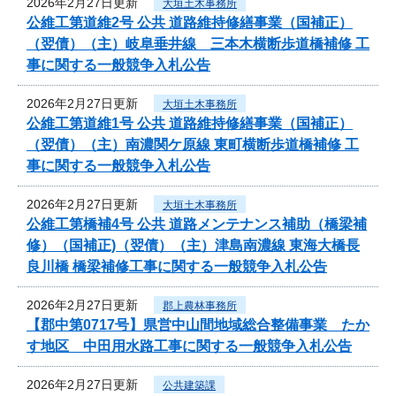
2026年2月27日更新
大垣土木事務所
公維工第道維2号 公共 道路維持修繕事業（国補正）
（翌債）（主）岐阜垂井線 三本木横断歩道橋補修 工
事に関する一般競争入札公告
2026年2月27日更新
大垣土木事務所
公維工第道維1号 公共 道路維持修繕事業（国補正）
（翌債）（主）南濃関ケ原線 東町横断歩道橋補修 工
事に関する一般競争入札公告
2026年2月27日更新
大垣土木事務所
公維工第橋補4号 公共 道路メンテナンス補助（橋梁補
修）（国補正)（翌債）（主）津島南濃線 東海大橋長
良川橋 橋梁補修工事に関する一般競争入札公告
2026年2月27日更新
郡上農林事務所
【郡中第0717号】県営中山間地域総合整備事業 たか
す地区 中田用水路工事に関する一般競争入札公告
2026年2月27日更新
公共建築課