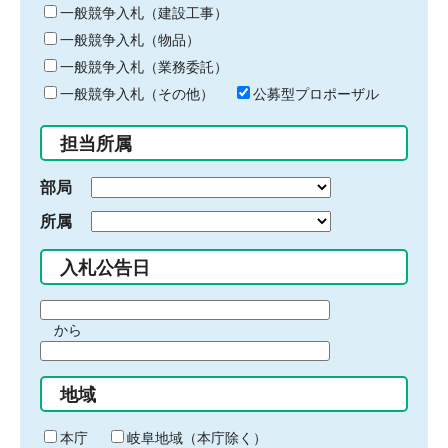
キ
一般競争入札（建設工事）
ー
一般競争入札（物品）
ワ
一般競争入札（業務委託）
ー
ド
一般競争入札（その他）
公募型プロポーザル
を
入
担当所属
力
部局
所属
入札公告日
期
から
間
期
の
間
始
地域
の
ま
終
り
わ
本庁
岐阜地域（本庁除く）