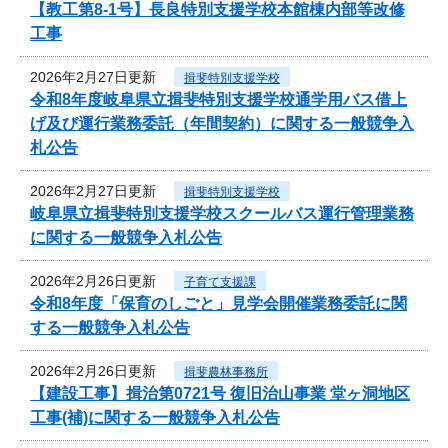
【教工第8-1号】長良特別支援学校本館棟内部等改修
工事
2026年2月27日更新
揖斐特別支援学校
令和8年度岐阜県立揖斐特別支援学校通学用バス借上
げ及び運行業務委託（年間契約）に関する一般競争入
札公告
2026年2月27日更新
揖斐特別支援学校
岐阜県立揖斐特別支援学校スクールバス運行管理業務
に関する一般競争入札公告
2026年2月26日更新
子育て支援課
令和8年度「保育のしごと」見学会開催業務委託に関
する一般競争入札公告
2026年2月26日更新
揖斐農林事務所
【建設工事】揖治第0721号 復旧治山事業 堂ヶ洞地区
工事(補)に関する一般競争入札公告