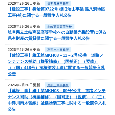
2026年2月26日更新
揖斐農林事務所
【建設工事】揖治第0722号 復旧治山事業 孫八洞地区
工事(補)に関する一般競争入札公告
2026年2月26日更新
土岐商業高等学校
岐阜県立土岐商業高等学校への自動販売機設置に係る
県有財産の賃貸借に関する一般競争入札公告
2026年2月26日更新
恵那土木事務所
【建設工事】維工第MKH08－11－2号/公共 道路メ
ンテナンス補助（橋梁補修）（国補正）（翌債）
（（国）418号）洞橋塗装工事に関する一般競争入札
公告
2026年2月26日更新
恵那土木事務所
【建設工事】維工第MKH08－09号/公共 道路メンテ
ナンス補助（橋梁補修）（国補正）（翌債）（（主）
中津川南木曽線）釜橋塗装工事に関する一般競争入札
公告