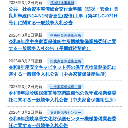
2026年3月2日更新
流域浄水事務所
公共 社会資本整備総合交付金事業（防災・安全）長
良川幹線(N14-N15)管更生(翌債)工事（第401-C-071H
号）に関する一般競争入札公告
2026年3月2日更新
中央家畜保健衛生所
令和8年度中央家畜保健衛生所機械警備業務委託に関
する一般競争入札公告（長期継続契約）
2026年3月2日更新
中央家畜保健衛生所
令和8年度安全キャビネット等の保守点検業務委託に
関する一般競争入札公告（中央家畜保健衛生所）
2026年3月2日更新
中央家畜保健衛生所
令和8年度冷暖房装置等空調設備他の保守点検業務委
託に関する一般競争入札公告（中央家畜保健衛生所）
2026年3月2日更新
文化財保護センター
令和8年度岐阜県文化財保護センター機械警備業務委
託に関する一般競争入札公告