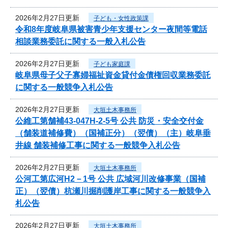
2026年2月27日更新
子ども・女性政策課
令和8年度岐阜県被害青少年支援センター夜間等電話
相談業務委託に関する一般入札公告
2026年2月27日更新
子ども家庭課
岐阜県母子父子寡婦福祉資金貸付金債権回収業務委託
に関する一般競争入札公告
2026年2月27日更新
大垣土木事務所
公維工第舗補43-047H-2-5号 公共 防災・安全交付金
（舗装道補修費）（国補正分）（翌債）（主）岐阜垂
井線 舗装補修工事に関する一般競争入札公告
2026年2月27日更新
大垣土木事務所
公河工第広河H2－1号 公共 広域河川改修事業（国補
正）（翌債）杭瀬川掘削護岸工事に関する一般競争入
札公告
2026年2月27日更新
大垣土木事務所