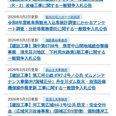
（R－2）改修工事に関する一般競争入札公告
2026年3月2日更新
観光文化スポーツ政策課
令和8年度岐阜県観光入込客統計調査にかかるアンケ
ート調査・分析等業務委託に関する一般競争入札公告
2026年3月2日更新
飛騨農林事務所
【建設工事】飛中第0708号 県営中山間地域総合整備
事業 清見荘川地区 下村用水路第1期工事に関する
一般競争入札公告
2026年3月2日更新
高山土木事務所
【建設工事】第工河公総ダR7-2号／公共 ダムメンテ
ナンス事業(R7国補正分）丹生川ダム取水・放流設備
機側操作盤更新 工事に関する一般競争入札公告
2026年3月2日更新
美濃土木事務所
【建設工事】河工第広域H4-1号/公共 防災・安全交付
金（広域河川改修事業）(国補正分)(翌債) 掘削護岸工