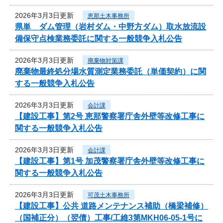
2026年3月3日更新
恵那土木事務所
県単 ダム管理（岩村ダム・中野方ダム）取水放流設
備保守点検業務委託に関する一般競争入札公告
2026年3月3日更新
廃棄物対策課
廃棄物最終処分場水質測定業務委託（単価契約）に関
する一般競争入札公告
2026年3月3日更新
会計課
【建設工事】第2号 恵那警察署庁舎外壁等改修工事に
関する一般競争入札公告
2026年3月3日更新
会計課
【建設工事】第1号 加茂警察署庁舎外壁等改修工事に
関する一般競争入札公告
2026年3月3日更新
可茂土木事務所
【建設工事】公共 道路メンテナンス補助（橋梁補修）
（国補正分）（翌債）工事/工維3第MKH06-05-1号に