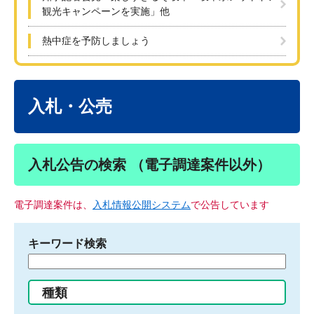
観光キャンペーンを実施」他
熱中症を予防しましょう
本
文
入札・公売
入札公告の検索 （電子調達案件以外）
電子調達案件は、
入札情報公開システム
で公告しています
キーワード検索
検
索
す
種類
る