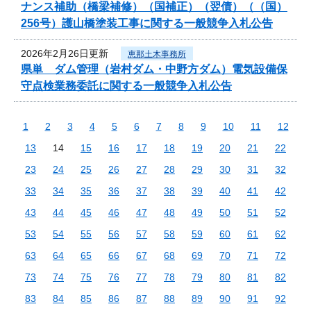
ナンス補助（橋梁補修）（国補正）（翌債）（（国）
256号）護山橋塗装工事に関する一般競争入札公告
2026年2月26日更新
恵那土木事務所
県単 ダム管理（岩村ダム・中野方ダム）電気設備保
守点検業務委託に関する一般競争入札公告
1
2
3
4
5
6
7
8
9
10
11
12
13
14
15
16
17
18
19
20
21
22
23
24
25
26
27
28
29
30
31
32
33
34
35
36
37
38
39
40
41
42
43
44
45
46
47
48
49
50
51
52
53
54
55
56
57
58
59
60
61
62
63
64
65
66
67
68
69
70
71
72
73
74
75
76
77
78
79
80
81
82
83
84
85
86
87
88
89
90
91
92