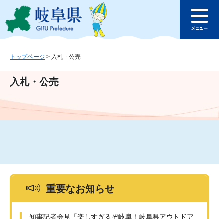
ペ
メ
このページの本文へ
ー
ニ
メ
ジ
ュ
ニ
の
ー
ュ
先
を
ー
頭
飛
トップページ
>
入札・公売
で
ば
す
し
入札・公売
。
て
本
文
へ
重要なお知らせ
知事記者会見「楽しすぎるぞ岐阜！岐阜県アウトドア