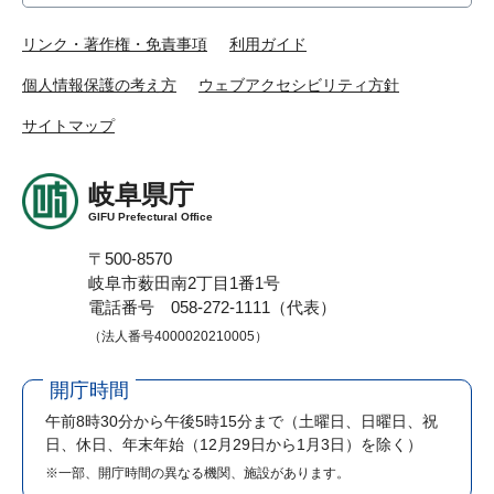
リンク・著作権・免責事項
利用ガイド
個人情報保護の考え方
ウェブアクセシビリティ方針
サイトマップ
岐阜県庁
GIFU Prefectural Office
〒500-8570
岐阜市薮田南2丁目1番1号
電話番号 058-272-1111（代表）
（法人番号4000020210005）
開庁時間
午前8時30分から午後5時15分まで
（土曜日、日曜日、祝
日、休日、年末年始（12月29日から1月3日）を除く）
※一部、開庁時間の異なる機関、施設があります。