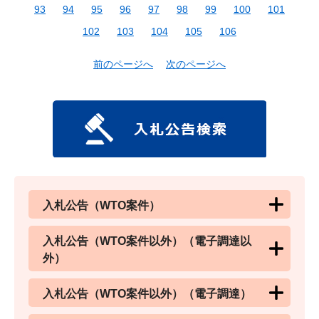
93
94
95
96
97
98
99
100
101
102
103
104
105
106
前のページへ
次のページへ
入札公告（WTO案件）
入札公告（WTO案件以外）（電子調達以
外）
入札公告（WTO案件以外）（電子調達）