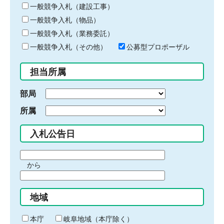
キ
一般競争入札（建設工事）
ー
一般競争入札（物品）
ワ
一般競争入札（業務委託）
ー
ド
一般競争入札（その他）
公募型プロポーザル
を
入
担当所属
力
部局
所属
入札公告日
期
から
間
期
の
間
始
地域
の
ま
終
り
わ
本庁
岐阜地域（本庁除く）