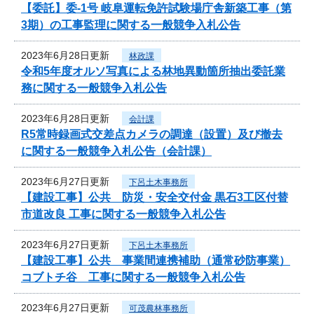
【委託】委-1号 岐阜運転免許試験場庁舎新築工事（第
3期）の工事監理に関する一般競争入札公告
2023年6月28日更新
林政課
令和5年度オルソ写真による林地異動箇所抽出委託業
務に関する一般競争入札公告
2023年6月28日更新
会計課
R5常時録画式交差点カメラの調達（設置）及び撤去
に関する一般競争入札公告（会計課）
2023年6月27日更新
下呂土木事務所
【建設工事】公共 防災・安全交付金 黒石3工区付替
市道改良 工事に関する一般競争入札公告
2023年6月27日更新
下呂土木事務所
【建設工事】公共 事業間連携補助（通常砂防事業）
コブトチ谷 工事に関する一般競争入札公告
2023年6月27日更新
可茂農林事務所