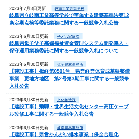
2023年7月3日更新
岐南工業高等学校
岐阜県立岐南工業高等学校で実施する建築基準法第12
条定期点検等委託業務に関する一般競争入札公告
2023年6月30日更新
子ども家庭課
岐阜県母子父子寡婦福祉資金管理システム開発導入・
保守運用業務委託に関する一般競争入札について
2023年6月30日更新
揖斐農林事務所
【建設工事】揖経第0501号 県営経営体育成基盤整備
事業 更地方地区 第2号第3期工事に関する一般競争
入札公告
2023年6月30日更新
文化創造課
【建設工事】飛騨・世界生活文化センター高圧ケーブ
ル改修工事に関する一般競争入札公告
2023年6月30日更新
岐阜農林事務所
【建設工事】県営かんがい排水事業（保全合理化