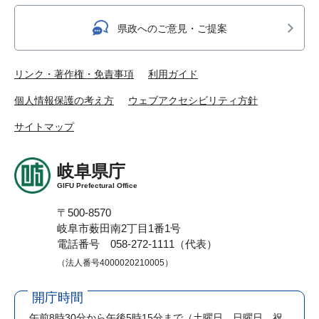
県政へのご意見・ご提案
リンク・著作権・免責事項
利用ガイド
個人情報保護の考え方
ウェブアクセシビリティ方針
サイトマップ
岐阜県庁
GIFU Prefectural Office
〒500-8570
岐阜市薮田南2丁目1番1号
電話番号 058-272-1111（代表）
（法人番号4000020210005）
開庁時間
午前8時30分から午後5時15分まで
（土曜日、日曜日、祝