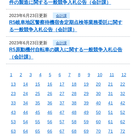
件の製造に関する一般競争入札公告（会計課）
2023年6月23日更新
会計課
R5岐阜地区警察待機宿舎定期点検等業務委託に関す
る一般競争入札公告（会計課）
2023年6月23日更新
会計課
R5原動機付自転車の購入に関する一般競争入札公告
（会計課）
1
2
3
4
5
6
7
8
9
10
11
12
13
14
15
16
17
18
19
20
21
22
23
24
25
26
27
28
29
30
31
32
33
34
35
36
37
38
39
40
41
42
43
44
45
46
47
48
49
50
51
52
53
54
55
56
57
58
59
60
61
62
63
64
65
66
67
68
69
70
71
72