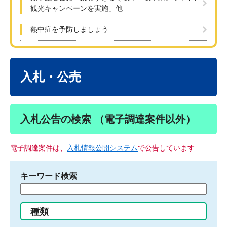
観光キャンペーンを実施」他
熱中症を予防しましょう
本
文
入札・公売
入札公告の検索 （電子調達案件以外）
電子調達案件は、
入札情報公開システム
で公告しています
キーワード検索
検
索
す
種類
る