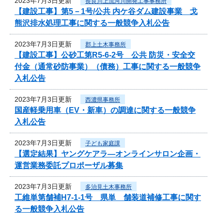
2023年7月3日更新
長良川上流河川開発工事事務所
【建設工事】第5－1号/公共 内ケ谷ダム建設事業 戈
熊沢排水処理工事に関する一般競争入札公告
2023年7月3日更新
郡上土木事務所
【建設工事】公砂工第R5-6-2号 公共 防災・安全交
付金（通常砂防事業）（債務）工事に関する一般競争
入札公告
2023年7月3日更新
西濃県事務所
国産軽乗用車（EV・新車）の調達に関する一般競争
入札公告
2023年7月3日更新
子ども家庭課
【選定結果】ヤングケアラ―オンラインサロン企画・
運営業務委託プロポーザル募集
2023年7月3日更新
多治見土木事務所
工維単第舗補H7-1-1号 県単 舗装道補修工事に関す
る一般競争入札公告