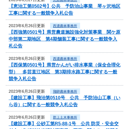
【恵治工第0502号】公共 予防治山事業 琴ヶ沢地区
工事に関する一般競争入札公告
2023年6月26日更新
西濃農林事務所
【西強第0501号】県営農道施設強化対策事業 関ケ原
中部第二期地区 第4期舗装工事に関する一般競争入
札公告
2023年6月26日更新
西濃農林事務所
【西保第0501号】県営かんがい排水事業（保全合理化
型） 多芸直江地区 第3期排水路工事に関する一般
競争入札公告
2023年6月26日更新
飛騨農林事務所
【建設工事】飛治第0510号 公共 予防治山工事（い
ら谷）に関する一般競争入札公告
2023年6月26日更新
郡上土木事務所
【建設工事】公砂工第R5-88-1号 公共 防災・安全交