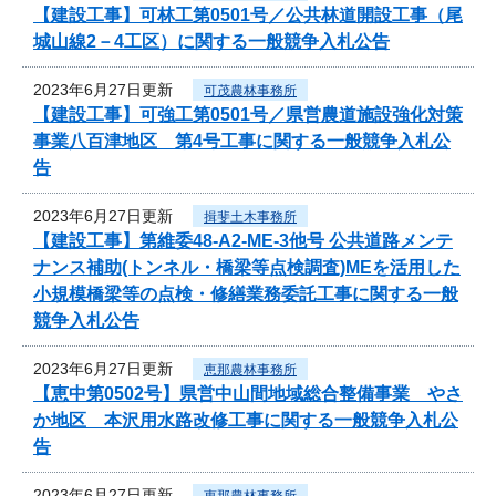
【建設工事】可林工第0501号／公共林道開設工事（尾
城山線2－4工区）に関する一般競争入札公告
2023年6月27日更新
可茂農林事務所
【建設工事】可強工第0501号／県営農道施設強化対策
事業八百津地区 第4号工事に関する一般競争入札公
告
2023年6月27日更新
揖斐土木事務所
【建設工事】第維委48-A2-ME-3他号 公共道路メンテ
ナンス補助(トンネル・橋梁等点検調査)MEを活用した
小規模橋梁等の点検・修繕業務委託工事に関する一般
競争入札公告
2023年6月27日更新
恵那農林事務所
【恵中第0502号】県営中山間地域総合整備事業 やさ
か地区 本沢用水路改修工事に関する一般競争入札公
告
2023年6月27日更新
恵那農林事務所