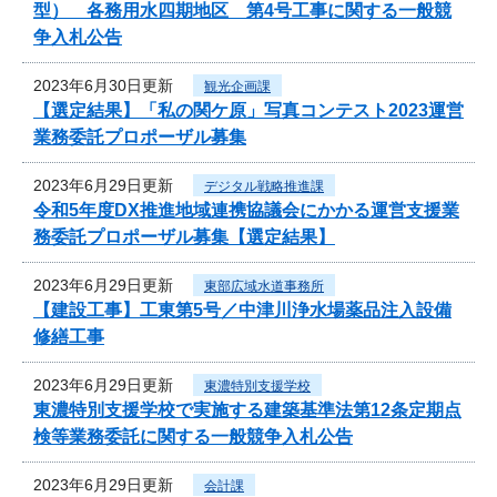
型） 各務用水四期地区 第4号工事に関する一般競
争入札公告
2023年6月30日更新
観光企画課
【選定結果】「私の関ケ原」写真コンテスト2023運営
業務委託プロポーザル募集
2023年6月29日更新
デジタル戦略推進課
令和5年度DX推進地域連携協議会にかかる運営支援業
務委託プロポーザル募集【選定結果】
2023年6月29日更新
東部広域水道事務所
【建設工事】工東第5号／中津川浄水場薬品注入設備
修繕工事
2023年6月29日更新
東濃特別支援学校
東濃特別支援学校で実施する建築基準法第12条定期点
検等業務委託に関する一般競争入札公告
2023年6月29日更新
会計課