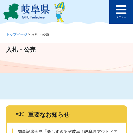
ペ
メ
このページの本文へ
ー
ニ
メ
ジ
ュ
ニ
の
ー
ュ
先
を
ー
頭
飛
トップページ
>
入札・公売
で
ば
す
し
入札・公売
。
て
本
文
へ
重要なお知らせ
知事記者会見「楽しすぎるぞ岐阜！岐阜県アウトドア