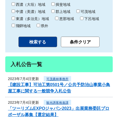
り
西濃（大垣）地域
揖斐地域
中濃（美濃）地域
郡上地域
可茂地域
東濃（多治見）地域
恵那地域
下呂地域
飛騨地域
県外
入札公告一覧
2023年7月4日更新
可茂農林事務所
【建設工事】可治工第0501号／公共予防治山事業小鳥
屋工事に関する一般競争入札公告
2023年7月4日更新
観光誘客推進課
「ツーリズムEXPOジャパン2023」出展業務委託プロ
ポーザル募集【選定結果】