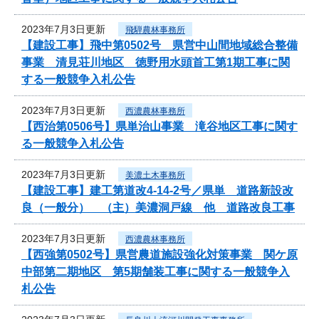
2023年7月3日更新
飛騨農林事務所
【建設工事】飛中第0502号 県営中山間地域総合整備
事業 清見荘川地区 徳野用水頭首工第1期工事に関
する一般競争入札公告
2023年7月3日更新
西濃農林事務所
【西治第0506号】県単治山事業 滝谷地区工事に関す
る一般競争入札公告
2023年7月3日更新
美濃土木事務所
【建設工事】建工第道改4-14-2号／県単 道路新設改
良（一般分） （主）美濃洞戸線 他 道路改良工事
2023年7月3日更新
西濃農林事務所
【西強第0502号】県営農道施設強化対策事業 関ケ原
中部第二期地区 第5期舗装工事に関する一般競争入
札公告