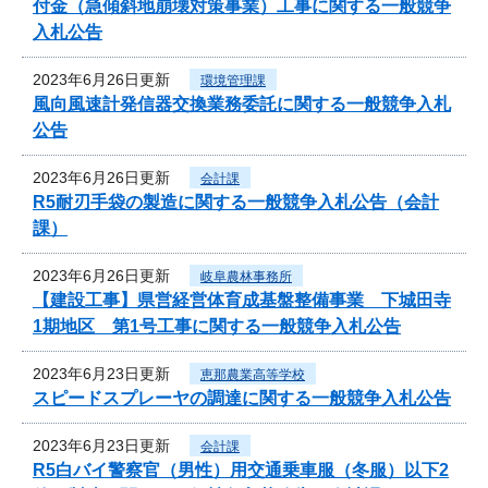
付金（急傾斜地崩壊対策事業）工事に関する一般競争
入札公告
2023年6月26日更新
環境管理課
風向風速計発信器交換業務委託に関する一般競争入札
公告
2023年6月26日更新
会計課
R5耐刃手袋の製造に関する一般競争入札公告（会計
課）
2023年6月26日更新
岐阜農林事務所
【建設工事】県営経営体育成基盤整備事業 下城田寺
1期地区 第1号工事に関する一般競争入札公告
2023年6月23日更新
恵那農業高等学校
スピードスプレーヤの調達に関する一般競争入札公告
2023年6月23日更新
会計課
R5白バイ警察官（男性）用交通乗車服（冬服）以下2