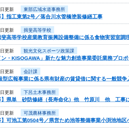
3日更新
東部広域水道事務所
事】指工東第2号／落合川水管橋塗装修繕工事
2日更新
揖斐高等学校
揖斐高等学校産業教育振興設備整備に係る食物実習室調
2日更新
観光文化スポーツ政策課
ン・KISOGAWA」新たな魅力創造事業委託業務プロ
2日更新
会計課
取扱型広報事業に係る県有財産の賃貸借に関する一般競争
1日更新
下呂土木事務所
事】県単 砂防修繕（長寿命化）他 竹原川 他 工事
1日更新
可茂農林事務所
事】可池工第0504号／県営ため池等整備事業小渕池地区