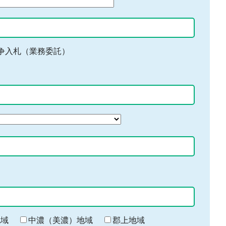
争入札（業務委託）
地域
中濃（美濃）地域
郡上地域