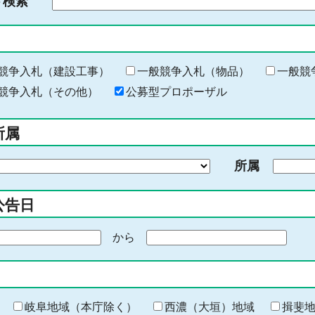
ド検索
検
索
す
る
キ
競争入札（建設工事）
一般競争入札（物品）
一般競
ー
競争入札（その他）
公募型プロポーザル
ワ
ー
所属
ド
を
所属
入
力
公告日
から
期
間
の
終
わ
岐阜地域（本庁除く）
西濃（大垣）地域
揖斐