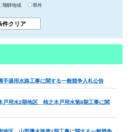
飛騨地域
県外
横縄手湯用水路工事に関する一般競争入札公告
木戸用水2期地区 柿之木戸用水第8期工事に関
山南地区 山梨導水路第1期工事に関する一般競争