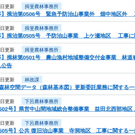
4日更新
揖斐農林事務所
事】揖治第0506号 緊急予防治山事業外 畑中地区外
4日更新
揖斐農林事務所
事】揖治第0505号 予防治山事業 上ケ瀬地区 工事
4日更新
揖斐農林事務所
】揖林第0501号 農山漁村地域整備交付金事業 林道
札公告
3日更新
林政課
度森林空間データ（森林基本図）更新委託業務に関する一
3日更新
下呂農林事務所
502号】県営中山間地域総合整備事業 益田北西部地区
3日更新
下呂農林事務所
505号】公共 復旧治山事業 寺洞地区 工事に関する