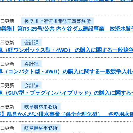
7日更新
長良川上流河川開発工事事務所
業務】第R5-25号/公共 内ケ谷ダム建設事業 放流
7日更新
会計課
車（軽ワンボックス型・4WD） の購入に関する一般競
7日更新
会計課
用車（コンパクト型・4WD）の購入に関する一般競争入
7日更新
会計課
用車（SUV型・プラグインハイブリッド）の購入に関す
7日更新
岐阜農林事務所
事】県営かんがい排水事業（保全合理化型） 各務用水
7日更新
岐阜農林事務所