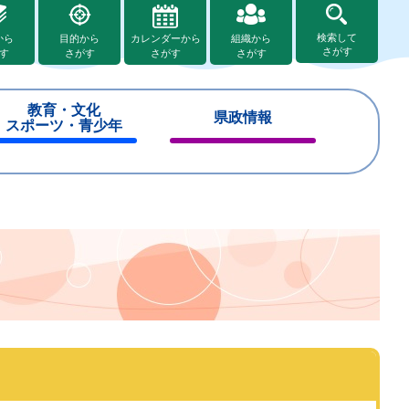
検索して
から
目的から
カレンダーから
組織から
さがす
す
さがす
さがす
さがす
教育・文化
県政情報
スポーツ・青少年
閉
閉
じ
じ
る
る