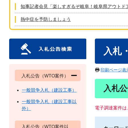
知事記者会見「楽しすぎるぞ岐阜！岐阜県アウトド
熱中症を予防しましょう
本
入札
文
印刷ページ表
入札公告（WTO案件）
入札公
一般競争入札（建設工事）
一般競争入札（建設工事以
電子調達案件は
外）
入札公告（WTO案件以