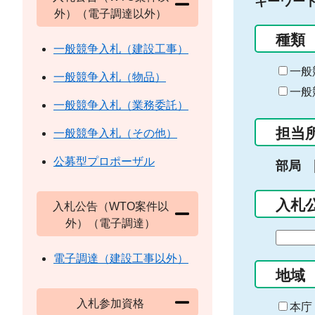
キーワー
外）（電子調達以外）
種類
一般競争入札（建設工事）
一般
一般競争入札（物品）
一般
一般競争入札（業務委託）
担当
一般競争入札（その他）
公募型プロポーザル
部局
入札
入札公告（WTO案件以
外）（電子調達）
期
間
電子調達（建設工事以外）
の
地域
始
入札参加資格
ま
本庁