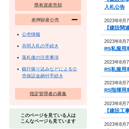
県有資産売却
入札公告
差押財産公売
2023年8月
【建設関連
公売情報
2023年8月
共同入札の手続き
R5私服用
落札後の注意事項
2023年8月
R5私服
銀行振り込みなどによる公
売保証金納付手続き
2023年8月
R5指揮
指定管理者の募集
2023年8月
【建設工
このページを見ている人は
こんなページも見ています
2023年8月