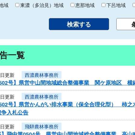
り
地域
東濃（多治見）地域
恵那地域
下呂地域
告一覧
7日更新
西濃農林事務所
0502号】県営中山間地域総合整備事業 関ケ原地区 
7日更新
西濃農林事務所
502号】県営かんがい排水事業（保全合理化型） 柿之
競争入札公告
7日更新
飛騨農林事務所
事】飛中第0504号 県営中山間地域総合整備事業 高