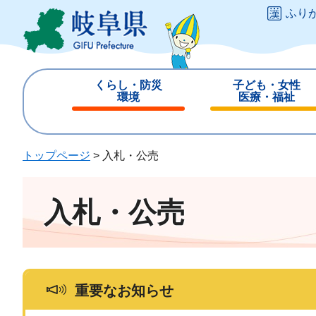
ペ
メ
ふり
ー
ニ
ジ
ュ
の
ー
先
を
くらし・防災
子ども・女性
頭
飛
環境
医療・福祉
で
ば
閉
閉
す
し
じ
じ
。
て
る
る
トップページ
>
入札・公売
本
文
へ
入札・公売
重要なお知らせ