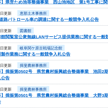
事】県営ため池等整備事業 西山池地区 第1号工事に関
4日更新
恵那土木事務所
度道路パトロール車の調達に関する一般競争入札公告
4日更新
図書館
書館閲覧室公衆無線LANサービス提供業務に関する一般
4日更新
岐阜関ケ原古戦場記念館
製製作業務に関する一般競争入札公告
4日更新
揖斐農林事務所
】揖振第0502号 県営農村振興総合整備事業 池田2
札公告
4日更新
揖斐農林事務所
】揖振第0501号 県営農村振興総合整備事業 大野3
告