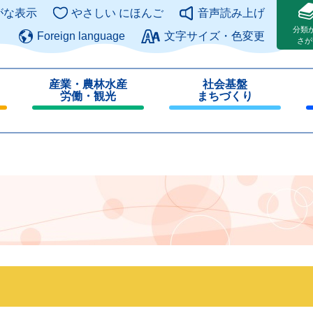
このページの本文へ
がな表示
やさしい にほんご
音声読み上げ
分類
Foreign language
文字サイズ・色変更
さが
産業・農林水産
社会基盤
労働・観光
まちづくり
閉
閉
じ
じ
る
る