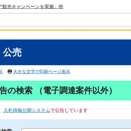
ア観光キャンペーンを実施」他
・公売
示
大きな文字で印刷ページ表示
告の検索 （電子調達案件以外）
、
入札情報公開システム
で公告しています