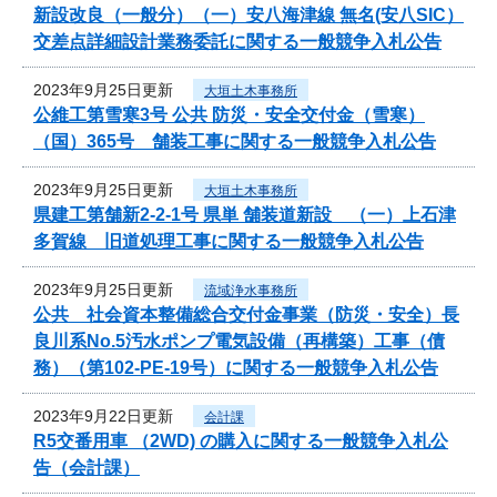
新設改良（一般分）（一）安八海津線 無名(安八SIC）
交差点詳細設計業務委託に関する一般競争入札公告
2023年9月25日更新
大垣土木事務所
公維工第雪寒3号 公共 防災・安全交付金（雪寒）
（国）365号 舗装工事に関する一般競争入札公告
2023年9月25日更新
大垣土木事務所
県建工第舗新2-2-1号 県単 舗装道新設 （一）上石津
多賀線 旧道処理工事に関する一般競争入札公告
2023年9月25日更新
流域浄水事務所
公共 社会資本整備総合交付金事業（防災・安全）長
良川系No.5汚水ポンプ電気設備（再構築）工事（債
務）（第102-PE-19号）に関する一般競争入札公告
2023年9月22日更新
会計課
R5交番用車 （2WD) の購入に関する一般競争入札公
告（会計課）