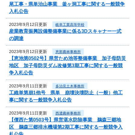
尾工事・県単治山事業 釜ヶ洞工事に関する一般競争
入札公告
2023年9月12日更新
岐阜工業高等学校
産業教育振興設備整備事業に係る3Dスキャナー一式
の調達
2023年9月12日更新
恵那農林事務所
【恵池第0502号】県営ため池等整備事業 加子母防災
地区 加子母防災ダム改修第3期工事に関する一般競
争入札公告
2023年9月11日更新
多治見土木事務所
工維単第崩1他号 県単 崩壊決壊防止（一般）他工
事に関する一般競争入札公告
2023年9月11日更新
西濃農林事務所
【債西た第0503号】県営湛水防除事業 鵜森三郷地
区 鵜森三郷排水機場第2期工事に関する一般競争入
札公告