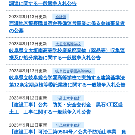
調達に関する一般競争入札公告
2023年9月13日更新
会計課
西濃地区警察職員宿舎整備運営事業に係る参加事業者
の公募
2023年9月13日更新
大垣南高等学校
岐阜県立大垣南高等学校産業廃棄物（薬品等）収集運
搬及び処分業務に関する一般競争入札公告
2023年9月13日更新
岐阜総合学園高等学校
岐阜県立岐阜総合学園高等学校で実施する建築基準法
第12条定期点検等委託業務に関する一般競争入札公告
2023年9月12日更新
下呂土木事務所
【建設工事】公共 防災・安全交付金 黒石3工区盛
土工 工事に関する一般競争入札公告
2023年9月12日更新
可茂農林事務所
【建設工事】可治工第0504号／公共予防治山事業 負