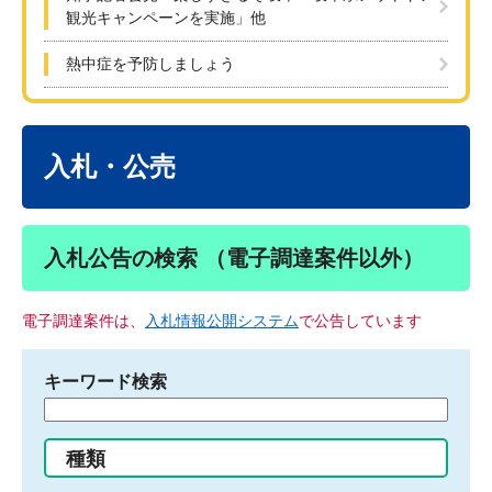
観光キャンペーンを実施」他
熱中症を予防しましょう
本
文
入札・公売
入札公告の検索 （電子調達案件以外）
電子調達案件は、
入札情報公開システム
で公告しています
キーワード検索
検
索
す
種類
る