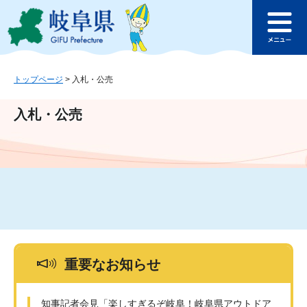
ペ
メ
このページの本文へ
ー
ニ
メ
ジ
ュ
ニ
の
ー
ュ
先
を
ー
頭
飛
トップページ
>
入札・公売
で
ば
す
し
入札・公売
。
て
本
文
へ
重要なお知らせ
知事記者会見「楽しすぎるぞ岐阜！岐阜県アウトドア