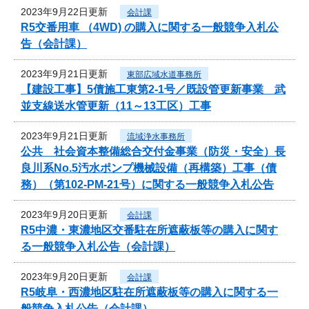
2023年9月22日更新
会計課
R5交番用車 （4WD) の購入に関する一般競争入札公
告（会計課）
2023年9月21日更新
東部広域水道事務所
【建設工事】5債施工東第2-1号／既設管更新事業 武
並支線送水管更新（11～13工区）工事
2023年9月21日更新
流域浄水事務所
公共 社会資本整備総合交付金事業（防災・安全）長
良川系No.5汚水ポンプ機械設備（再構築）工事（債
務）（第102-PM-21号）に関する一般競争入札公告
2023年9月20日更新
会計課
R5中濃・東濃地区交番駐在所遮蔽板等の購入に関す
る一般競争入札公告（会計課）
2023年9月20日更新
会計課
R5岐阜・西濃地区駐在所遮蔽板等の購入に関する一
般競争入札公告（会計課）