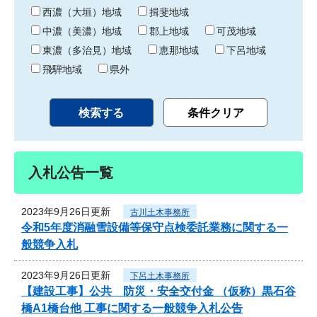
り
西濃（大垣）地域
揖斐地域
中濃（美濃）地域
郡上地域
可茂地域
東濃（多治見）地域
恵那地域
下呂地域
飛騨地域
県外
入札公告一覧
2023年9月26日更新
古川土木事務所
令和5年度消融雪設備等保守点検委託業務に関する一
般競争入札
2023年9月26日更新
下呂土木事務所
【建設工事】公共 防災・安全交付金 （仮称）黒石谷
橋A1橋台他 工事に関する一般競争入札公告