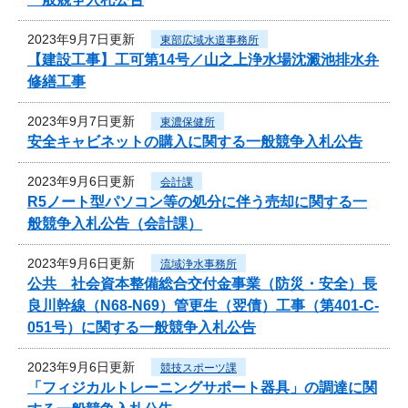
2023年9月7日更新
東部広域水道事務所
【建設工事】工可第14号／山之上浄水場沈澱池排水弁
修繕工事
2023年9月7日更新
東濃保健所
安全キャビネットの購入に関する一般競争入札公告
2023年9月6日更新
会計課
R5ノート型パソコン等の処分に伴う売却に関する一
般競争入札公告（会計課）
2023年9月6日更新
流域浄水事務所
公共 社会資本整備総合交付金事業（防災・安全）長
良川幹線（N68-N69）管更生（翌債）工事（第401-C-
051号）に関する一般競争入札公告
2023年9月6日更新
競技スポーツ課
「フィジカルトレーニングサポート器具」の調達に関