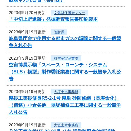
2023年9月20日更新
文化財保護センター
「中切上野遺跡」発掘調査報告書印刷製本
2023年9月19日更新
管財課
岐阜県庁舎で使用する都市ガスの調達に関する一般競
争入札公告
2023年9月19日更新
航空宇宙産業課
空宙博展示物「スペース・ローンチ・システム
（SLS）模型」製作委託業務に関する一般競争入札公
告
2023年9月19日更新
大垣土木事務所
県砂工第砂修長R5-2-1号 県単 砂防修繕（長寿命化）
（債務）小倉谷他 堰堤補修工工事に関する一般競争
入札公告
2023年9月19日更新
大垣土木事務所