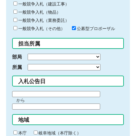
キ
一般競争入札（建設工事）
ー
一般競争入札（物品）
ワ
一般競争入札（業務委託）
ー
ド
一般競争入札（その他）
公募型プロポーザル
を
入
担当所属
力
部局
所属
入札公告日
期
から
間
期
の
間
始
地域
の
ま
終
り
わ
本庁
岐阜地域（本庁除く）