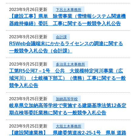
2023年9月26日更新
下呂土木事務所
【建設工事】県単 除雪事業（雪情報システム関連機
器維持修繕）委託 工事に関する一般競争入札公告
2023年9月26日更新
会計課
R5Web会議端末にかかるライセンスの調達に関する
一般競争入札公告（会計課）
2023年9月25日更新
多治見土木事務所
工第R5公河7－1号 公共 大規模特定河川事業（広
域河川）（土岐橋下部工）（債務）工事に関する一般
競争入札公告
2023年9月25日更新
加納高等学校
岐阜県立加納高等学校で実施する建築基準法第12条定
期点検等委託業務に関する一般競争入札公告
2023年9月25日更新
大垣土木事務所
【建設関連業務】 県建委第道改2-25-1号 県単 道路