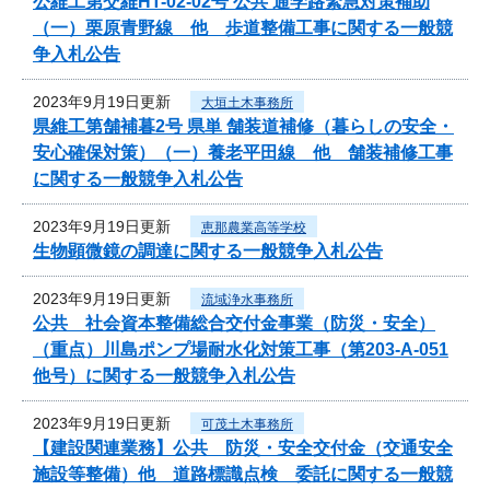
公維工第交維HT-02-02号 公共 通学路緊急対策補助
（一）栗原青野線 他 歩道整備工事に関する一般競
争入札公告
2023年9月19日更新
大垣土木事務所
県維工第舗補暮2号 県単 舗装道補修（暮らしの安全・
安心確保対策）（一）養老平田線 他 舗装補修工事
に関する一般競争入札公告
2023年9月19日更新
恵那農業高等学校
生物顕微鏡の調達に関する一般競争入札公告
2023年9月19日更新
流域浄水事務所
公共 社会資本整備総合交付金事業（防災・安全）
（重点）川島ポンプ場耐水化対策工事（第203-A-051
他号）に関する一般競争入札公告
2023年9月19日更新
可茂土木事務所
【建設関連業務】公共 防災・安全交付金（交通安全
施設等整備）他 道路標識点検 委託に関する一般競