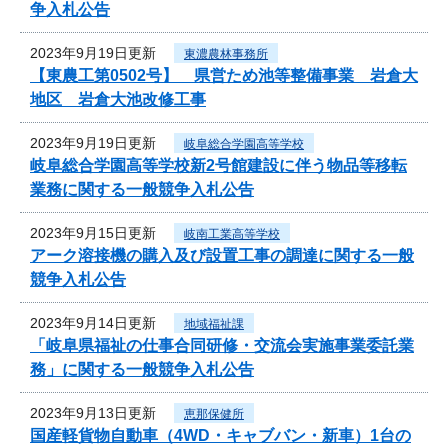
争入札公告
2023年9月19日更新
東濃農林事務所
【東農工第0502号】 県営ため池等整備事業 岩倉大
地区 岩倉大池改修工事
2023年9月19日更新
岐阜総合学園高等学校
岐阜総合学園高等学校新2号館建設に伴う物品等移転
業務に関する一般競争入札公告
2023年9月15日更新
岐南工業高等学校
アーク溶接機の購入及び設置工事の調達に関する一般
競争入札公告
2023年9月14日更新
地域福祉課
「岐阜県福祉の仕事合同研修・交流会実施事業委託業
務」に関する一般競争入札公告
2023年9月13日更新
恵那保健所
国産軽貨物自動車（4WD・キャブバン・新車）1台の