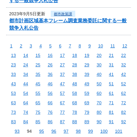
する一般競争入札公告
2023年9月5日更新
都市政策課
都市計画区域基本フレーム調査業務委託に関する一般
競争入札公告
1
2
3
4
5
6
7
8
9
10
11
12
13
14
15
16
17
18
19
20
21
22
23
24
25
26
27
28
29
30
31
32
33
34
35
36
37
38
39
40
41
42
43
44
45
46
47
48
49
50
51
52
53
54
55
56
57
58
59
60
61
62
63
64
65
66
67
68
69
70
71
72
73
74
75
76
77
78
79
80
81
82
83
84
85
86
87
88
89
90
91
92
93
94
95
96
97
98
99
100
101