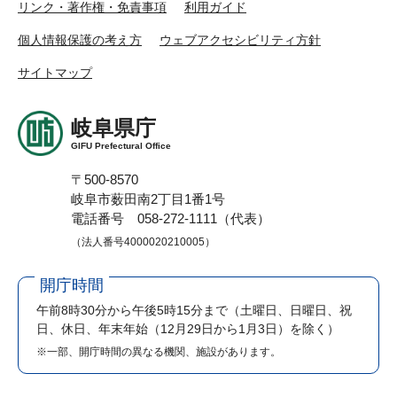
リンク・著作権・免責事項
利用ガイド
個人情報保護の考え方
ウェブアクセシビリティ方針
サイトマップ
岐阜県庁
GIFU Prefectural Office
〒500-8570
岐阜市薮田南2丁目1番1号
電話番号 058-272-1111（代表）
（法人番号4000020210005）
開庁時間
午前8時30分から午後5時15分まで
（土曜日、日曜日、祝
日、休日、年末年始（12月29日から1月3日）を除く）
※一部、開庁時間の異なる機関、施設があります。