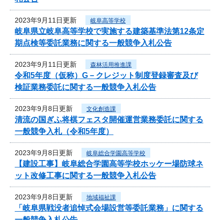
2023年9月11日更新
岐阜高等学校
岐阜県立岐阜高等学校で実施する建築基準法第12条定
期点検等委託業務に関する一般競争入札公告
2023年9月11日更新
森林活用推進課
令和5年度（仮称）G－クレジット制度登録審査及び
検証業務委託に関する一般競争入札公告
2023年9月8日更新
文化創造課
清流の国ぎふ将棋フェスタ開催運営業務委託に関する
一般競争入札（令和5年度）
2023年9月8日更新
岐阜総合学園高等学校
【建設工事】岐阜総合学園高等学校ホッケー場防球ネ
ット改修工事に関する一般競争入札公告
2023年9月8日更新
地域福祉課
「岐阜県戦没者追悼式会場設営等委託業務」に関する
一般競争入札公告