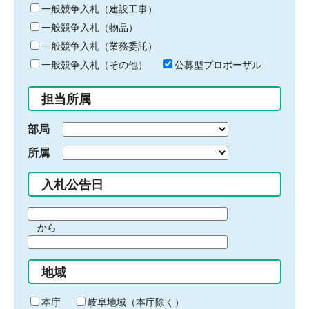
キ
一般競争入札（建設工事）
ー
一般競争入札（物品）
ワ
一般競争入札（業務委託）
ー
ド
一般競争入札（その他）
公募型プロポーザル
を
入
担当所属
力
部局
所属
入札公告日
期
から
間
期
の
間
始
地域
の
ま
終
り
わ
本庁
岐阜地域（本庁除く）