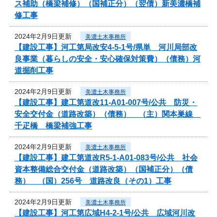
ス補助（橋梁補修）（国補正分）（翌債）新美濃橋補
修工事
2024年2月9日更新
美濃土木事務所
【建設工事】河工第局改安4-5-1号/県単 河川局部改
良事業（暮らしの安全・安心確保対策費）（債務）河
道掘削工事
2024年2月9日更新
美濃土木事務所
【建設工事】建工第道改11-A01-007号/公共 防災・
安全交付金（道路改築）（債務） （主）関本巣線
千疋橋 橋梁補強工事
2024年2月9日更新
美濃土木事務所
【建設工事】建工第道改R5-1-A01-083号/公共 社会
資本整備総合交付金（道路改築）（国補正分）（債
務） （国）256号 道路改良（その1）工事
2024年2月9日更新
美濃土木事務所
【建設工事】河工第広域H4-2-1号/公共 広域河川改