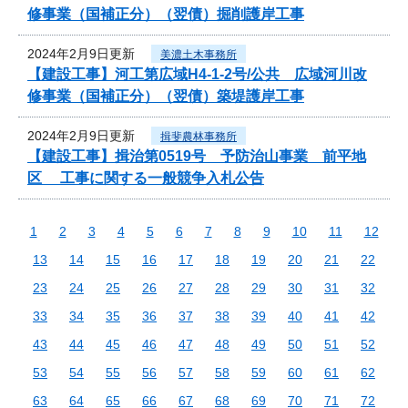
修事業（国補正分）（翌債）掘削護岸工事
2024年2月9日更新
美濃土木事務所
【建設工事】河工第広域H4-1-2号/公共 広域河川改
修事業（国補正分）（翌債）築堤護岸工事
2024年2月9日更新
揖斐農林事務所
【建設工事】揖治第0519号 予防治山事業 前平地
区 工事に関する一般競争入札公告
1
2
3
4
5
6
7
8
9
10
11
12
13
14
15
16
17
18
19
20
21
22
23
24
25
26
27
28
29
30
31
32
33
34
35
36
37
38
39
40
41
42
43
44
45
46
47
48
49
50
51
52
53
54
55
56
57
58
59
60
61
62
63
64
65
66
67
68
69
70
71
72