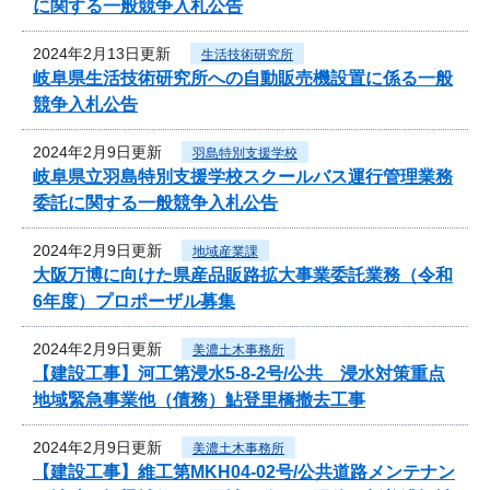
に関する一般競争入札公告
2024年2月13日更新
生活技術研究所
岐阜県生活技術研究所への自動販売機設置に係る一般
競争入札公告
2024年2月9日更新
羽島特別支援学校
岐阜県立羽島特別支援学校スクールバス運行管理業務
委託に関する一般競争入札公告
2024年2月9日更新
地域産業課
大阪万博に向けた県産品販路拡大事業委託業務（令和
6年度）プロポーザル募集
2024年2月9日更新
美濃土木事務所
【建設工事】河工第浸水5-8-2号/公共 浸水対策重点
地域緊急事業他（債務）鮎登里橋撤去工事
2024年2月9日更新
美濃土木事務所
【建設工事】維工第MKH04-02号/公共道路メンテナン