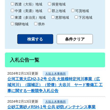
り
西濃（大垣）地域
揖斐地域
中濃（美濃）地域
郡上地域
可茂地域
東濃（多治見）地域
恵那地域
下呂地域
飛騨地域
県外
入札公告一覧
2024年2月13日更新
大垣土木事務所
公河工第大広H2-3-2号 公共 大規模特定河川事業（広
域河川）（国補正）（翌債）大谷川 ヤード整備工 工
事に関する一般競争入札公告
2024年2月13日更新
大垣土木事務所
公砂工第砂メR5H-1号 公共 砂防メンテナンス事業