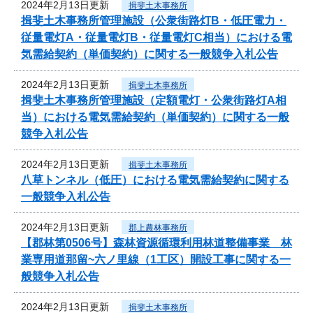
2024年2月13日更新
揖斐土木事務所
揖斐土木事務所管理施設（公衆街路灯B・低圧電力・
従量電灯A・従量電灯B・従量電灯C相当）における電
気需給契約（単価契約）に関する一般競争入札公告
2024年2月13日更新
揖斐土木事務所
揖斐土木事務所管理施設（定額電灯・公衆街路灯A相
当）における電気需給契約（単価契約）に関する一般
競争入札公告
2024年2月13日更新
揖斐土木事務所
八草トンネル（低圧）における電気需給契約に関する
一般競争入札公告
2024年2月13日更新
郡上農林事務所
【郡林第0506号】森林資源循環利用林道整備事業 林
業専用道那留~六ノ里線（1工区）開設工事に関する一
般競争入札公告
2024年2月13日更新
揖斐土木事務所