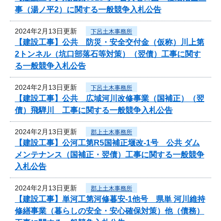
事（湯ノ平2）に関する一般競争入札公告
2024年2月13日更新
下呂土木事務所
【建設工事】公共 防災・安全交付金（仮称）川上第
2トンネル（坑口部落石等対策）（翌債）工事に関す
る一般競争入札公告
2024年2月13日更新
下呂土木事務所
【建設工事】公共 広域河川改修事業（国補正）（翌
債）飛騨川 工事に関する一般競争入札公告
2024年2月13日更新
郡上土木事務所
【建設工事】公河工第R5国補正堰改-1号 公共 ダム
メンテナンス（国補正・翌債）工事に関する一般競争
入札公告
2024年2月13日更新
郡上土木事務所
【建設工事】単河工第河修暮安-1他号 県単 河川維持
修繕事業（暮らしの安全・安心確保対策）他（債務）