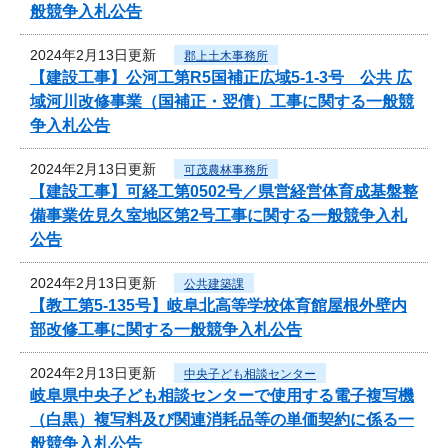
般競争入札公告
2024年2月13日更新
郡上土木事務所
【建設工事】公河工第R5国補正広域5-1-3号 公共 広
域河川改修事業（国補正・翌債）工事に関する一般競
争入札公告
2024年2月13日更新
可茂農林事務所
【建設工事】可経工第0502号／県営経営体育成基盤整
備事業佐見久室地区第2号工事に関する一般競争入札
公告
2024年2月13日更新
公共建築課
【教工第5-135号】岐阜北高等学校体育館屋根外壁内
部改修工事に関する一般競争入札公告
2024年2月13日更新
中央子ども相談センター
岐阜県中央子ども相談センターで使用する電子複写機
（白黒）複写料及び関連消耗品等の単価契約に係る一
般競争入札公告