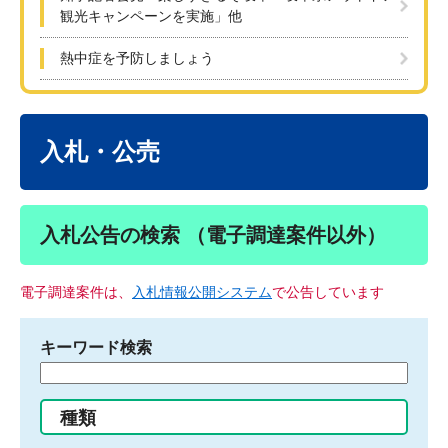
観光キャンペーンを実施」他
熱中症を予防しましょう
本
文
入札・公売
入札公告の検索 （電子調達案件以外）
電子調達案件は、
入札情報公開システム
で公告しています
キーワード検索
検
索
す
種類
る