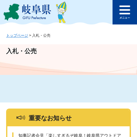
ペ
メ
このページの本文へ
ー
ニ
メ
ジ
ュ
ニ
の
ー
ュ
先
を
ー
頭
飛
トップページ
>
入札・公売
で
ば
す
し
入札・公売
。
て
本
文
へ
重要なお知らせ
知事記者会見「楽しすぎるぞ岐阜！岐阜県アウトドア