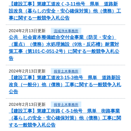
【建設工事】第建工道改く-3-11他号 県単 道路新
設改良（暮らしの安全・安心確保対策）他（債務）工
事に関する一般競争入札公告
2024年2月13日更新
流域浄水事務所
公共 社会資本整備総合交付金事業（防災・安全）
（重点）（債務）水処理施設（9池・反応槽）耐震対
策工事（第101-C-051-2号）に関する一般競争入札公
告
2024年2月13日更新
揖斐土木事務所
【建設工事】第建工道改3-15-3他号 県単 道路新設
改良（一般分）他（債務）工事に関する一般競争入札
公告
2024年2月13日更新
揖斐土木事務所
【建設工事】第建工街路く-5-1他号 県単 街路事業
（暮らしの安全・安心確保対策）他（債務）工事に関
する一般競争入札公告