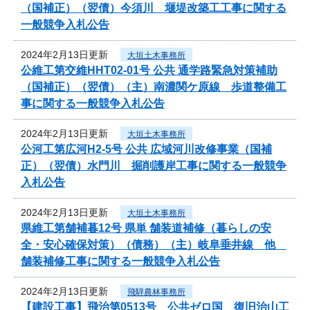
（国補正）（翌債）今須川 堰堤改築工工事に関する
一般競争入札公告
2024年2月13日更新
大垣土木事務所
公維工第交維HHT02-01号 公共 通学路緊急対策補助
（国補正）（翌債）（主）南濃関ケ原線 歩道整備工
事に関する一般競争入札公告
2024年2月13日更新
大垣土木事務所
公河工第広河H2-5号 公共 広域河川改修事業（国補
正）（翌債）水門川 掘削護岸工事に関する一般競争
入札公告
2024年2月13日更新
大垣土木事務所
県維工第舗補暮12号 県単 舗装道補修（暮らしの安
全・安心確保対策）（債務）（主）岐阜垂井線 他
舗装補修工事に関する一般競争入札公告
2024年2月13日更新
飛騨農林事務所
【建設工事】飛治第0513号 公共ゼロ国 復旧治山工