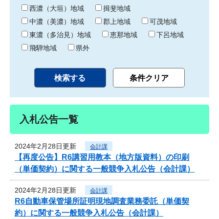
り
西濃（大垣）地域
揖斐地域
中濃（美濃）地域
郡上地域
可茂地域
東濃（多治見）地域
恵那地域
下呂地域
飛騨地域
県外
入札公告一覧
2024年2月28日更新
会計課
【再度公告】R6講習用教本（地方版資料）の印刷
（単価契約）に関する一般競争入札公告（会計課）
2024年2月28日更新
会計課
R6自動車保管場所証明現地調査業務委託（単価契
約）に関する一般競争入札公告（会計課）