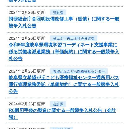
2024年2月26日更新
管財課
揖斐総合庁舎照明設備改修工事（翌債）に関する一般
競争入札公告
2024年2月26日更新
省エネ・再エネ社会推進課
令和6年度岐阜県環境学習コーディネート支援事業に
係る労働者派遣業務（単価契約）に関する一般競争入
札公告
2024年2月26日更新
希望が丘こども医療福祉センター
岐阜県立希望が丘こども医療福祉センター通所用バス
運行管理業務委託（単価契約）に関する一般競争入札
公告
2024年2月26日更新
会計課
R6耐刃手袋の製造に関する一般競争入札公告（会計
課）