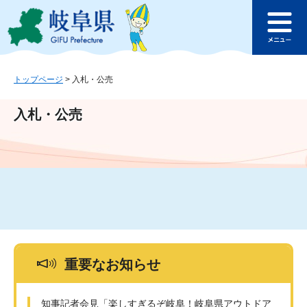
ペ
メ
このページの本文へ
ー
ニ
メ
ジ
ュ
ニ
の
ー
ュ
先
を
ー
頭
飛
トップページ
>
入札・公売
で
ば
す
し
入札・公売
。
て
本
文
へ
重要なお知らせ
知事記者会見「楽しすぎるぞ岐阜！岐阜県アウトドア