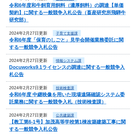
令和6年度和牛飼育用飼料（濃厚飼料）の調達【単価
契約】に関する一般競争入札公告（畜産研究所飛騨牛
研究部）
2024年2月27日更新
子育て支援課
令和6年度「保育のしごと」見学会開催業務委託に関
する一般競争入札公告
2024年2月27日更新
情報システム課
Docuworks9.1ライセンスの調達に関する一般競争入
札公告
2024年2月27日更新
技術検査課
令和6年度 中継映像を用いた現場遠隔確認システム委
託業務に関する一般競争入札（技術検査課）
2024年2月27日更新
公共建築課
【教工第6-1号】加茂高等学校第1棟改築建築工事に関
する一般競争入札公告