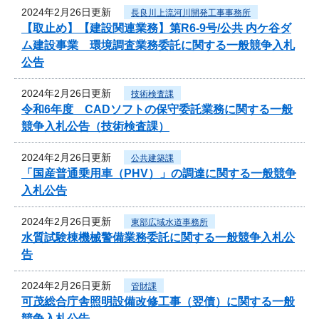
2024年2月26日更新
長良川上流河川開発工事事務所
【取止め】【建設関連業務】第R6-9号/公共 内ケ谷ダ
ム建設事業 環境調査業務委託に関する一般競争入札
公告
2024年2月26日更新
技術検査課
令和6年度 CADソフトの保守委託業務に関する一般
競争入札公告（技術検査課）
2024年2月26日更新
公共建築課
「国産普通乗用車（PHV）」の調達に関する一般競争
入札公告
2024年2月26日更新
東部広域水道事務所
水質試験棟機械警備業務委託に関する一般競争入札公
告
2024年2月26日更新
管財課
可茂総合庁舎照明設備改修工事（翌債）に関する一般
競争入札公告