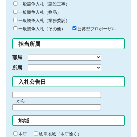
キ
一般競争入札（建設工事）
ー
一般競争入札（物品）
ワ
一般競争入札（業務委託）
ー
ド
一般競争入札（その他）
公募型プロポーザル
を
入
担当所属
力
部局
所属
入札公告日
期
から
間
期
の
間
始
地域
の
ま
終
り
わ
本庁
岐阜地域（本庁除く）