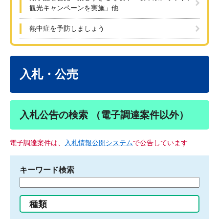
観光キャンペーンを実施」他
熱中症を予防しましょう
本
文
入札・公売
入札公告の検索 （電子調達案件以外）
電子調達案件は、
入札情報公開システム
で公告しています
キーワード検索
検
索
す
種類
る