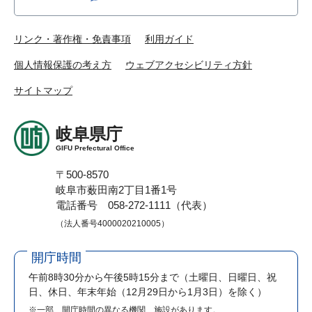
リンク・著作権・免責事項
利用ガイド
個人情報保護の考え方
ウェブアクセシビリティ方針
サイトマップ
岐阜県庁
GIFU Prefectural Office
〒500-8570
岐阜市薮田南2丁目1番1号
電話番号 058-272-1111（代表）
（法人番号4000020210005）
開庁時間
午前8時30分から午後5時15分まで
（土曜日、日曜日、祝
日、休日、年末年始（12月29日から1月3日）を除く）
※一部、開庁時間の異なる機関、施設があります。