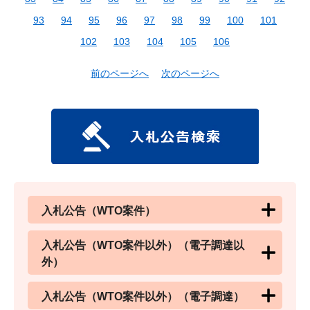
93
94
95
96
97
98
99
100
101
102
103
104
105
106
前のページへ
次のページへ
入札公告（WTO案件）
入札公告（WTO案件以外）（電子調達以
外）
入札公告（WTO案件以外）（電子調達）