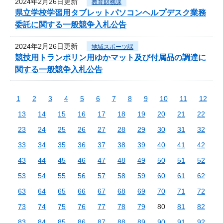
2024年2月26日更新
教育財務課
県立学校学習用タブレットパソコンヘルプデスク業務
委託に関する一般競争入札公告
2024年2月26日更新
地域スポーツ課
競技用トランポリン用ゆかマット及び付属品の調達に
関する一般競争入札公告
1
2
3
4
5
6
7
8
9
10
11
12
13
14
15
16
17
18
19
20
21
22
23
24
25
26
27
28
29
30
31
32
33
34
35
36
37
38
39
40
41
42
43
44
45
46
47
48
49
50
51
52
53
54
55
56
57
58
59
60
61
62
63
64
65
66
67
68
69
70
71
72
73
74
75
76
77
78
79
80
81
82
83
84
85
86
87
88
89
90
91
92