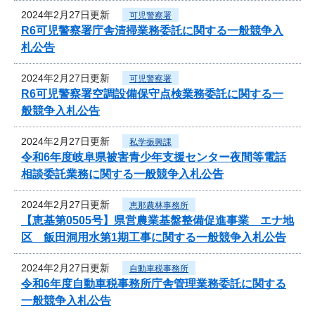
2024年2月27日更新
可児警察署
R6可児警察署庁舎清掃業務委託に関する一般競争入
札公告
2024年2月27日更新
可児警察署
R6可児警察署空調設備保守点検業務委託に関する一
般競争入札公告
2024年2月27日更新
私学振興課
令和6年度岐阜県被害青少年支援センター夜間等電話
相談委託業務に関する一般競争入札公告
2024年2月27日更新
恵那農林事務所
【恵基第0505号】県営農業基盤整備促進事業 エナ地
区 飯田洞用水第1期工事に関する一般競争入札公告
2024年2月27日更新
自動車税事務所
令和6年度自動車税事務所庁舎管理業務委託に関する
一般競争入札公告