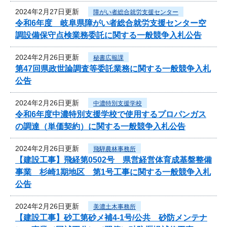
2024年2月27日更新
障がい者総合就労支援センター
令和6年度 岐阜県障がい者総合就労支援センター空
調設備保守点検業務委託に関する一般競争入札公告
2024年2月26日更新
秘書広報課
第47回県政世論調査等委託業務に関する一般競争入札
公告
2024年2月26日更新
中濃特別支援学校
令和6年度中濃特別支援学校で使用するプロパンガス
の調達（単価契約）に関する一般競争入札公告
2024年2月26日更新
飛騨農林事務所
【建設工事】飛経第0502号 県営経営体育成基盤整備
事業 杉崎1期地区 第1号工事に関する一般競争入札
公告
2024年2月26日更新
美濃土木事務所
【建設工事】砂工第砂メ補4-1号/公共 砂防メンテナ