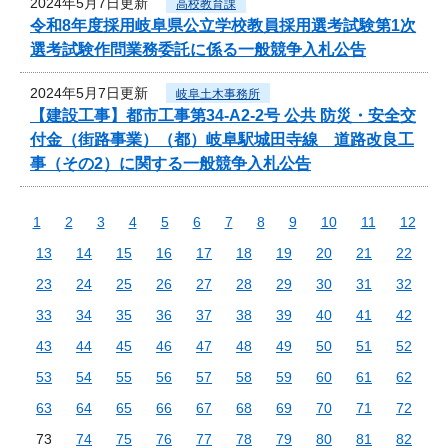
2024年5月7日更新
高校教育課
令和8年度採用岐阜県公立学校教員採用選考試験第1次
選考試験作問業務委託に係る一般競争入札公告
2024年5月7日更新
岐阜土木事務所
【建設工事】都市工事第34-A2-2号 公共 防災・安全交
付金（街路事業）（都）岐阜駅城田寺線 道路改良工
事（その2）に関する一般競争入札公告
1
2
3
4
5
6
7
8
9
10
11
12
13
14
15
16
17
18
19
20
21
22
23
24
25
26
27
28
29
30
31
32
33
34
35
36
37
38
39
40
41
42
43
44
45
46
47
48
49
50
51
52
53
54
55
56
57
58
59
60
61
62
63
64
65
66
67
68
69
70
71
72
73
74
75
76
77
78
79
80
81
82