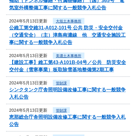
補助（トンネル修繕・付属物修繕）（国）365号 電
気室外構整備工事に関する一般競争入札公告
2024年5月13日更新
大垣土木事務所
公維工第交維31-A012-101号 公共 防災・安全交付金
（交通安全）（主）津島南濃線 他 交通安全施設工
事に関する一般競争入札公告
2024年5月13日更新
美濃土木事務所
【建設工事】維工第43-A101B-04号／公共 防災安全
交付金（雪寒事業）板取除雪基地整備第2期工事
2024年5月13日更新
管財課
シンクタンク庁舎照明設備改修工事に関する一般競争
入札公告
2024年5月13日更新
管財課
恵那総合庁舎照明設備改修工事に関する一般競争入札
公告