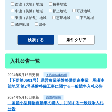
り
西濃（大垣）地域
揖斐地域
中濃（美濃）地域
郡上地域
可茂地域
東濃（多治見）地域
恵那地域
下呂地域
飛騨地域
県外
入札公告一覧
2024年5月16日更新
下呂農林事務所
【下促第0601号】県営農業基盤整備促進事業 馬瀬南
部地区 第2号基盤整備工事に関する一般競争入札公告
2024年5月16日更新
西濃保健所
「国産小型貨物自動車の購入」に関する一般競争入札
公告