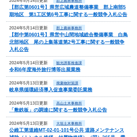
2024年5月14日更新
郡上農林事務所
【郡広第0601号】県営広域農道整備事業 郡上南部5
期地区 第1工区第6号工事に関する一般競争入札公告
2024年5月14日更新
郡上農林事務所
【郡中第0601号】県営中山間地域総合整備事業 白鳥
北部地区 尾の上集落道第2号工事に関する一般競争
入札公告
2024年5月14日更新
観光誘客推進課
令和6年度海外旅行博等出展業務
2024年5月13日更新
廃棄物対策課
岐阜県循環経済導入促進事業委託業務
2024年5月13日更新
高山土木事務所
「敷鉄板」の調達に関する一般競争入札公告
2024年5月13日更新
大垣土木事務所
公維工第道維MT-02-01-101号公共 道路メンテナンス