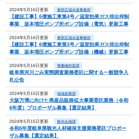
2024年5月16日更新
東部広域水道事務所
【建設工事】6債施工東第4号／温室効果ガス排出抑制
事業 坂本増圧ポンプ所ポンプ設備（電気）更新工事
2024年5月16日更新
東部広域水道事務所
【建設工事】6債施工東第3号／温室効果ガス排出抑制
事業 坂本増圧ポンプ所ポンプ設備（機械）更新工事
2024年5月16日更新
廃棄物対策課
岐阜県河川ごみ実態調査業務委託に関する一般競争入
札公告
2024年5月15日更新
地域産業課
大阪万博に向けた県産品販路拡大事業委託業務（令和
6年度）プロポーザル募集【選定結果】
2024年5月15日更新
観光企画課
令和6年度岐阜県観光人材確保支援業務委託プロポー
ザル募集【選定結果】