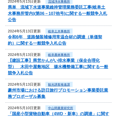
2024年5月13日更新
流域浄水事務所
県単 流域下水道事業維持管理業務委託工事(岐阜土
木事務所管内)(第06－107他号)に関する一般競争入札
公告
2024年5月13日更新
岐阜土木事務所
令和6年 道路舗装補修用常温合材の調達（単価契
約）に関する一般競争入札公告
2024年5月13日更新
岐阜農林事務所
【建設工事】県営かんがい排水事業（保全合理化
型） 木田中屋敷地区 揚水機整備工事に関する一般
競争入札公告
2024年5月13日更新
観光誘客推進課
豪州市場における訪日旅行プロモーション事業委託業
務プロポーザル募集
2024年5月10日更新
中山間農業研究所
「国産小型貨物自動車（4WD・新車）の調達」に関す