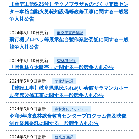
【産デ工第6-25号】テクノプラザものづくり支援セン
ター本館自動火災報知設備等改修工事に関する一般競
争入札公告
2024年5月10日更新
航空宇宙産業課
飛行機プロペラ等展示架台製作業務委託に関する一般
競争入札公告
2024年5月10日更新
森林保全課
「県営林立木販売」に関する一般競争入札公告
2024年5月9日更新
文化創造課
【建設工事】岐阜県県民ふれあい会館サラマンカホー
ル客席改修工事に関する一般競争入札公告
2024年5月9日更新
森林文化アカデミー
令和6年度森林総合教育センタープログラム普及映像
制作業務委託に関する一般競争入札公告
2024年5月9日更新
観光企画課