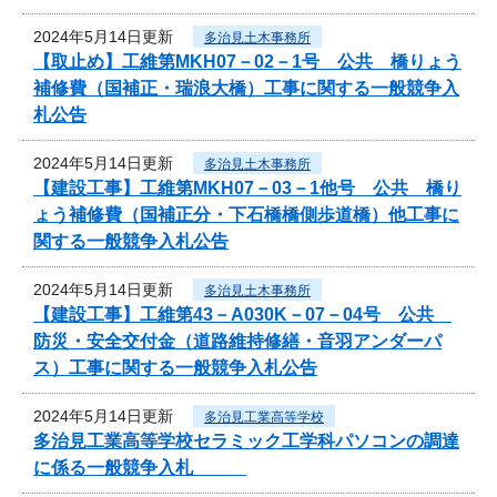
2024年5月14日更新
多治見土木事務所
【取止め】工維第MKH07－02－1号 公共 橋りょう
補修費（国補正・瑞浪大橋）工事に関する一般競争入
札公告
2024年5月14日更新
多治見土木事務所
【建設工事】工維第MKH07－03－1他号 公共 橋り
ょう補修費（国補正分・下石橋橋側歩道橋）他工事に
関する一般競争入札公告
2024年5月14日更新
多治見土木事務所
【建設工事】工維第43－A030K－07－04号 公共
防災・安全交付金（道路維持修繕・音羽アンダーパ
ス）工事に関する一般競争入札公告
2024年5月14日更新
多治見工業高等学校
多治見工業高等学校セラミック工学科パソコンの調達
に係る一般競争入札