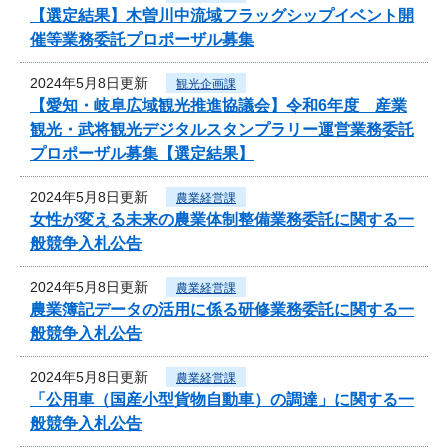
【選定結果】木曽川中流域フラッグシップイベント開
催等業務委託プロポーザル募集
2024年5月8日更新
観光企画課
【愛知・岐阜広域観光推進協議会】令和6年度 産業
観光・武将観光デジタルスタンプラリー運営業務委託
プロポーザル募集【選定結果】
2024年5月8日更新
農業経営課
女性が変える未来の農業体制整備業務委託に関する一
般競争入札公告
2024年5月8日更新
農業経営課
農業簿記データの活用に係る研修業務委託に関する一
般競争入札公告
2024年5月8日更新
農業経営課
「公用車（国産小型貨物自動車）の調達」に関する一
般競争入札公告