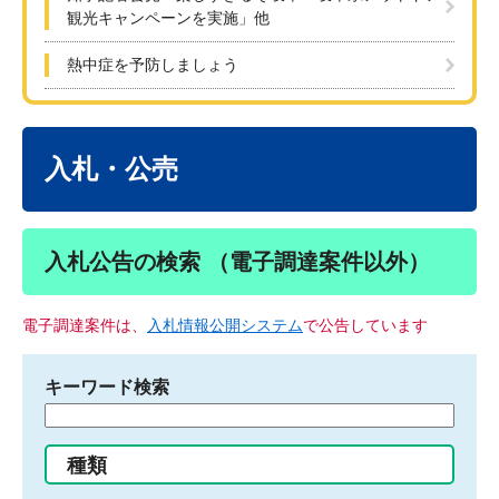
観光キャンペーンを実施」他
熱中症を予防しましょう
本
文
入札・公売
入札公告の検索 （電子調達案件以外）
電子調達案件は、
入札情報公開システム
で公告しています
キーワード検索
検
索
す
種類
る