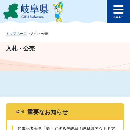
ペ
メ
このページの本文へ
ー
ニ
メ
ジ
ュ
ニ
の
ー
ュ
先
を
ー
頭
飛
トップページ
>
入札・公売
で
ば
す
し
入札・公売
。
て
本
文
へ
重要なお知らせ
知事記者会見「楽しすぎるぞ岐阜！岐阜県アウトドア