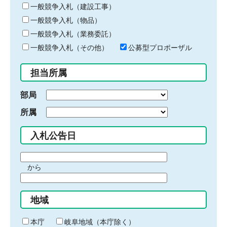
キ
一般競争入札（建設工事）
ー
一般競争入札（物品）
ワ
一般競争入札（業務委託）
ー
ド
一般競争入札（その他）
公募型プロポーザル
を
入
担当所属
力
部局
所属
入札公告日
期
から
間
期
の
間
始
地域
の
ま
終
り
わ
本庁
岐阜地域（本庁除く）