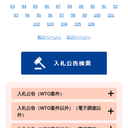
83
84
85
86
87
88
89
90
91
92
93
94
95
96
97
98
99
100
101
102
103
104
105
106
前のページへ
次のページへ
入札公告（WTO案件）
入札公告（WTO案件以外）（電子調達以
外）