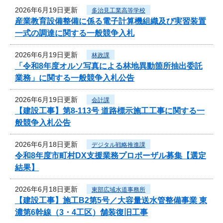
2026年6月19日更新
多治見工業高等学校
産業教育設備整備に係る電子計算機組織及び実習装置
一式の調達に関する一般競争入札
2026年6月19日更新
林政課
「令和8年度オルソ写真による林地異動箇所抽出委託
業務」に関する一般競争入札公告
2026年6月19日更新
会計課
【建設工事】第8-113号 道路標示施工工事に関する一
般競争入札公告
2026年6月18日更新
デジタル戦略推進課
令和8年度市町村DX支援業務プロポーザル募集【選定
結果】
2026年6月18日更新
東部広域水道事務所
【建設工事】施工B2第5号／大容量送水管整備事業 東
濃第6幹線（3・4工区）舗装復旧工事