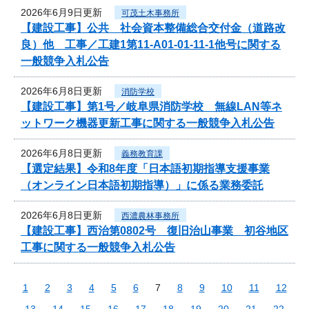
2026年6月9日更新
可茂土木事務所
【建設工事】公共 社会資本整備総合交付金（道路改
良）他 工事／工建1第11-A01-01-11-1他号に関する
一般競争入札公告
2026年6月8日更新
消防学校
【建設工事】第1号／岐阜県消防学校 無線LAN等ネ
ットワーク機器更新工事に関する一般競争入札公告
2026年6月8日更新
義務教育課
【選定結果】令和8年度「日本語初期指導支援事業
（オンライン日本語初期指導）」に係る業務委託
2026年6月8日更新
西濃農林事務所
【建設工事】西治第0802号 復旧治山事業 初谷地区
工事に関する一般競争入札公告
1
2
3
4
5
6
7
8
9
10
11
12
13
14
15
16
17
18
19
20
21
22