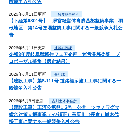
般競争入札公告
2026年6月11日更新
下呂農林事務所
【下経第0801号】 県営経営体育成基盤整備事業 羽
根地区 第14号ほ場整備工事に関する一般競争入札公
告
2026年6月11日更新
地域振興課
令和8年度岐阜県移住フェア企画・運営業務委託 プ
ロポーザル募集【選定結果】
2026年6月11日更新
会計課
【建設工事】第8-111号 道路標示施工工事に関する一
般競争入札公告
2026年6月9日更新
古川土木事務所
【建設工事】工河公第熊1-2号 公共 ツキノワグマ
総合対策支援事業（R7補正）高原川（長倉）樹木伐
採工事に関する一般競争入札公告