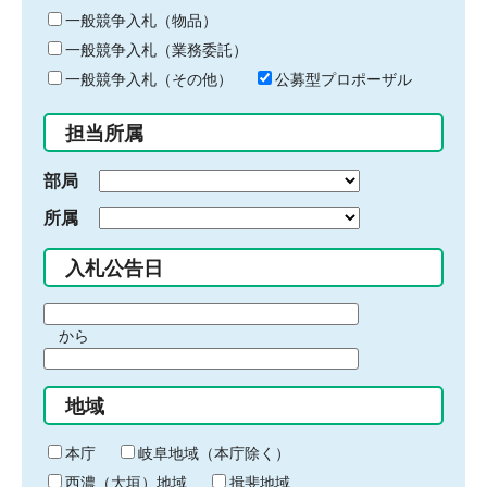
ー
一般競争入札（物品）
ワ
一般競争入札（業務委託）
ー
ド
一般競争入札（その他）
公募型プロポーザル
を
入
担当所属
力
部局
所属
入札公告日
期
から
間
期
の
間
始
地域
の
ま
終
り
わ
本庁
岐阜地域（本庁除く）
り
西濃（大垣）地域
揖斐地域