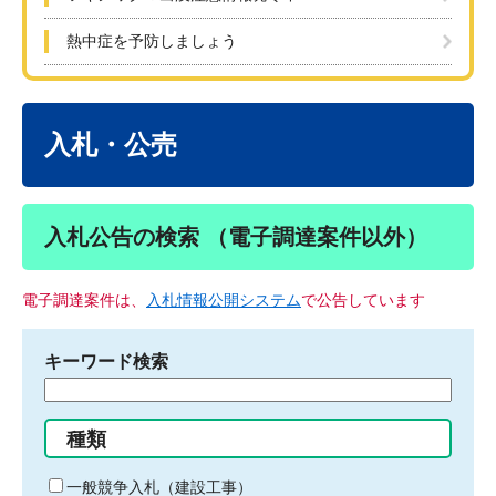
熱中症を予防しましょう
本
文
入札・公売
入札公告の検索 （電子調達案件以外）
電子調達案件は、
入札情報公開システム
で公告しています
キーワード検索
検
索
す
種類
る
キ
一般競争入札（建設工事）