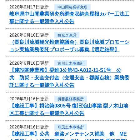
2026年6月17日更新
中山間農業研究所
岐阜県中山間農業研究所調査収納舎屋根カバー工法工
事に関する一般競争入札公告
2026年6月16日更新
観光企画課
（長良川流域観光推進協議会）長良川流域プロモーシ
ョン実施業務委託プロポーザル募集【選定結果】
2026年6月16日更新
古川土木事務所
【建設関連業務】委維3公第43-A012-11-S1号 公
共 防災・安全交付金（交通安全・標識点検）業務委
託に関する一般競争入札公告
2026年6月16日更新
揖斐農林事務所
【建設工事】揖治第0805号 復旧治山事業 梨ノ木山地
区工事に関する一般競争入札公告
2026年6月16日更新
可茂土木事務所
【建設工事】公共 道路メンテナンス補助 他 ME