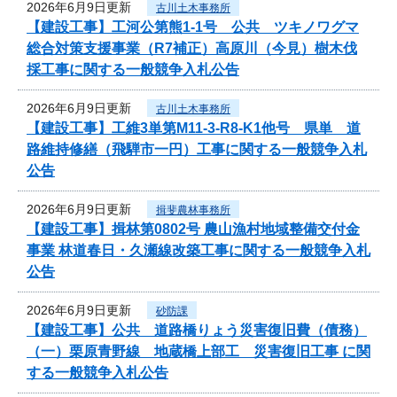
2026年6月9日更新
古川土木事務所
【建設工事】工河公第熊1-1号 公共 ツキノワグマ
総合対策支援事業（R7補正）高原川（今見）樹木伐
採工事に関する一般競争入札公告
2026年6月9日更新
古川土木事務所
【建設工事】工維3単第M11-3-R8-K1他号 県単 道
路維持修繕（飛騨市一円）工事に関する一般競争入札
公告
2026年6月9日更新
揖斐農林事務所
【建設工事】揖林第0802号 農山漁村地域整備交付金
事業 林道春日・久瀬線改築工事に関する一般競争入札
公告
2026年6月9日更新
砂防課
【建設工事】公共 道路橋りょう災害復旧費（債務）
（一）栗原青野線 地蔵橋上部工 災害復旧工事 に関
する一般競争入札公告