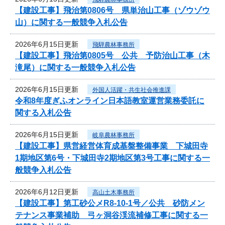
【建設工事】飛治第0806号 県単治山工事（ゾウゾウ
山）に関する一般競争入札公告
2026年6月15日更新
飛騨農林事務所
【建設工事】飛治第0805号 公共 予防治山工事（木
滝尾）に関する一般競争入札公告
2026年6月15日更新
外国人活躍・共生社会推進課
令和8年度ぎふオンライン日本語教室運営業務委託に
関する入札公告
2026年6月15日更新
岐阜農林事務所
【建設工事】県営経営体育成基盤整備事業 下城田寺
1期地区第6号・下城田寺2期地区第3号工事に関する一
般競争入札公告
2026年6月12日更新
高山土木事務所
【建設工事】第工砂公メR8-10-1号／公共 砂防メン
テナンス事業補助 弓ヶ洞谷渓流補修工事に関する一