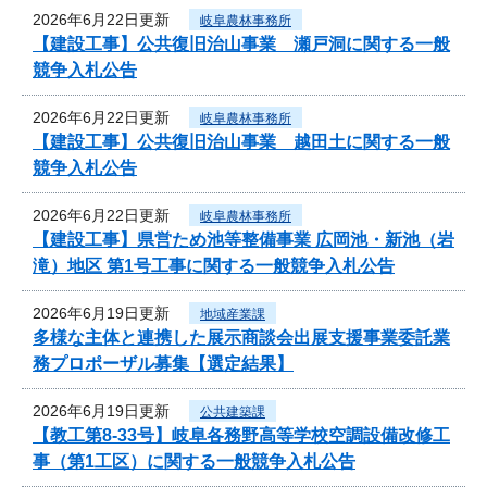
2026年6月22日更新
岐阜農林事務所
【建設工事】公共復旧治山事業 瀬戸洞に関する一般
競争入札公告
2026年6月22日更新
岐阜農林事務所
【建設工事】公共復旧治山事業 越田土に関する一般
競争入札公告
2026年6月22日更新
岐阜農林事務所
【建設工事】県営ため池等整備事業 広岡池・新池（岩
滝）地区 第1号工事に関する一般競争入札公告
2026年6月19日更新
地域産業課
多様な主体と連携した展示商談会出展支援事業委託業
務プロポーザル募集【選定結果】
2026年6月19日更新
公共建築課
【教工第8-33号】岐阜各務野高等学校空調設備改修工
事（第1工区）に関する一般競争入札公告