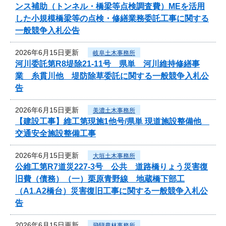
ンス補助（トンネル・橋梁等点検調査費）MEを活用
した小規模橋梁等の点検・修繕業務委託工事に関する
一般競争入札公告
2026年6月15日更新
岐阜土木事務所
河川委託第R8堤除21-11号 県単 河川維持修繕事
業 糸貫川他 堤防除草委託に関する一般競争入札公
告
2026年6月15日更新
美濃土木事務所
【建設工事】維工第現施1他号/県単 現道施設整備他
交通安全施設整備工事
2026年6月15日更新
大垣土木事務所
公維工第R7道災227-3号 公共 道路橋りょう災害復
旧費（債務）（一）栗原青野線 地蔵橋下部工
（A1.A2橋台）災害復旧工事に関する一般競争入札公
告
2026年6月15日更新
飛騨農林事務所