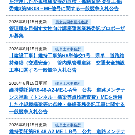
を活用した小規模橋梁等の点検・修繕業務 委託工事/
委維3第MK08－ME他号に関する一般競争入札公告
2026年6月15日更新
男女共同参画推進課
管理職を目指す女性向け講座運営業務委託プロポーザ
ル募集
2026年6月15日更新
岐阜土木事務所
【建設工事】維持工事第R8単修交1号 県単 道路維
持修繕（交通安全） 管内県管理道路 交通安全施設
工事に関する一般競争入札公告
2026年6月15日更新
岐阜土木事務所
維持委託第R8-48-A2-ME-1-A号 公共 道路メンテナ
ンス補助（トンネル・橋梁等点検調査費）MEを活用
した小規模橋梁等の点検・修繕業務委託工事に関する
一般競争入札公告
2026年6月15日更新
岐阜土木事務所
維持委託第R8-48-A2-ME-1-B号 公共 道路メンテナ