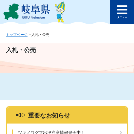
ペ
メ
このページの本文へ
ー
ニ
メ
ジ
ュ
ニ
の
ー
ュ
先
を
ー
頭
飛
トップページ
>
入札・公売
で
ば
す
し
入札・公売
。
て
本
文
へ
重要なお知らせ
ツキノワグマ出没注意情報発令中！