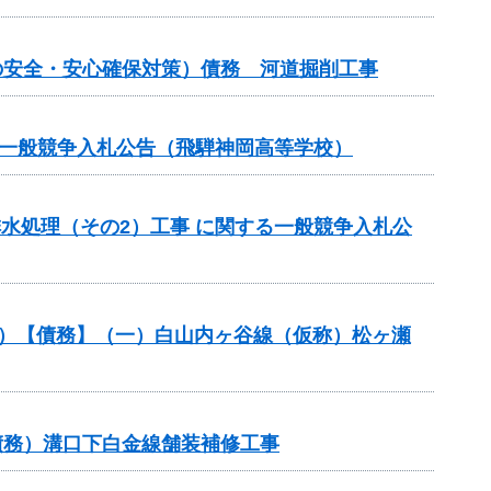
の安全・安心確保対策）債務 河道掘削工事
る一般競争入札公告（飛騨神岡高等学校）
排水処理（その2）工事 に関する一般競争入札公
般分）【債務】（一）白山内ヶ谷線（仮称）松ヶ瀬
債務）溝口下白金線舗装補修工事