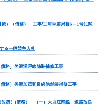
策）（債務） 工事/工河単第局暮6－1号に関
する一般競争入札
（債務）美濃洞戸線舗装補修工事
（債務）美濃加茂和良線他舗装補修工事
付金（改築）(債務） （一）大垣江南線 道路改良