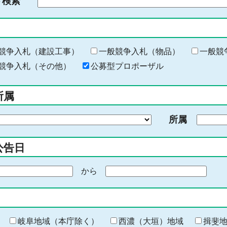
ド検索
検
索
す
る
キ
競争入札（建設工事）
一般競争入札（物品）
一般競
ー
競争入札（その他）
公募型プロポーザル
ワ
ー
所属
ド
を
所属
入
力
公告日
から
期
間
の
終
わ
岐阜地域（本庁除く）
西濃（大垣）地域
揖斐