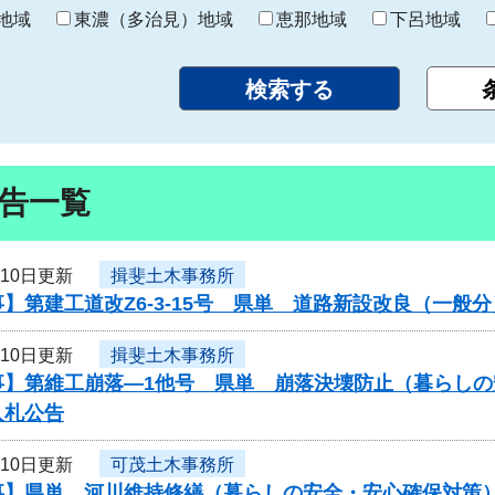
り
地域
東濃（多治見）地域
恵那地域
下呂地域
告一覧
月10日更新
揖斐土木事務所
】第建工道改Z6-3-15号 県単 道路新設改良（一
月10日更新
揖斐土木事務所
事】第維工崩落―1他号 県単 崩落決壊防止（暮らし
入札公告
月10日更新
可茂土木事務所
事】県単 河川維持修繕（暮らしの安全・安心確保対策）