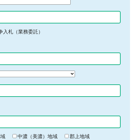
争入札（業務委託）
地域
中濃（美濃）地域
郡上地域