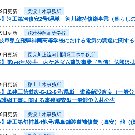
月9日更新
美濃土木事務所
事】河工第河修安2号/県単 河川維持修繕事業（暮らし
月9日更新
飛騨神岡高等学校
度岐阜県立飛騨神岡高等学校における電気の調達に関す
月9日更新
長良川上流河川開発工事事務所
】第6-8号/公共 内ケ谷ダム建設事業（翌債）戈熊沢
月9日更新
郡上土木事務所
】単建工第道改-5-13-5号/県単 道路新設改良（一
防護網工事に関する事後審査型一般競争入札公告
月9日更新
美濃土木事務所
事】維工第舗補暮4他号/県単舗装道補修費（暮安）他（