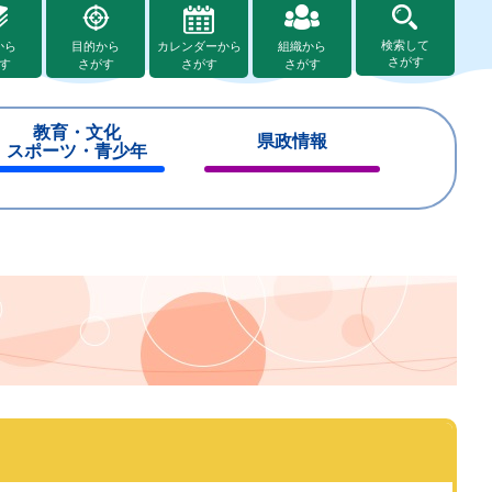
検索して
から
目的から
カレンダーから
組織から
さがす
す
さがす
さがす
さがす
教育・文化
県政情報
スポーツ・青少年
閉
閉
じ
じ
る
る