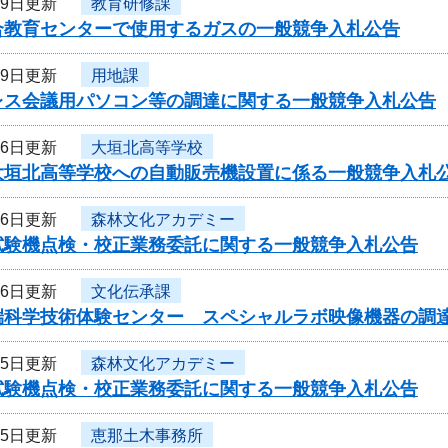
月9日更新
教育研修課
合教育センターで使用するガスの一般競争入札公告
月9日更新
用地課
レス会議用パソコン等の調達に関する一般競争入札公告
月6日更新
大垣北高等学校
大垣北高等学校への自動販売機設置に係る一般競争入札
月6日更新
森林文化アカデミー
試験機点検・校正業務委託に関する一般競争入札公告
月6日更新
文化伝承課
端科学技術体験センター スペシャルラボ映像機器の調
月5日更新
森林文化アカデミー
試験機点検・校正業務委託に関する一般競争入札公告
月5日更新
恵那土木事務所