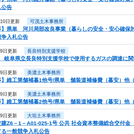
札公告
月10日更新
可茂土木事務所
事】県単 河川局部改良事業（暮らしの安全・安心確保対
競争入札公告
月9日更新
長良特別支援学校
度 岐阜県立長良特別支援学校で使用するガスの調達に関
月9日更新
美濃土木事務所
事】維工第舗補暮1他号/県単 舗装道補修費（暮安）他
月9日更新
美濃土木事務所
事】維工第舗補暮2他号/県単 舗装道補修費（暮安）他
月9日更新
大垣土木事務所
建Z6－1－A01-025-1号 公共 社会資本整備総合交
する一般競争入札公告