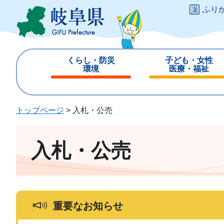
ペ
メ
ふり
ー
ニ
ジ
ュ
の
ー
先
を
くらし・防災
子ども・女性
頭
飛
環境
医療・福祉
で
ば
閉
閉
す
し
じ
じ
。
て
る
る
トップページ
>
入札・公売
本
文
へ
入札・公売
重要なお知らせ