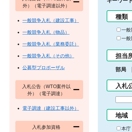
キーワー
外）（電子調達以外）
種類
一般競争入札（建設工事）
一般
一般競争入札（物品）
一般
一般競争入札（業務委託）
担当
一般競争入札（その他）
公募型プロポーザル
部局
入札
入札公告（WTO案件以
外）（電子調達）
期
間
電子調達（建設工事以外）
の
地域
始
入札参加資格
ま
本庁