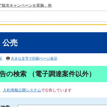
ア観光キャンペーンを実施」他
・公売
示
大きな文字で印刷ページ表示
告の検索 （電子調達案件以外）
、
入札情報公開システム
で公告しています