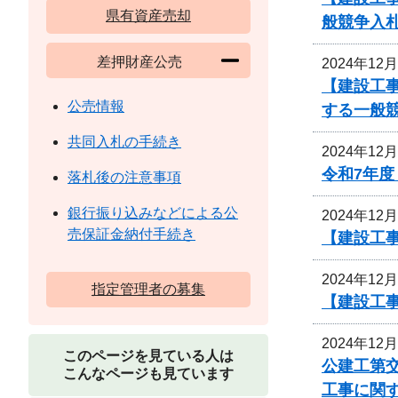
県有資産売却
般競争入
差押財産公売
2024年12
【建設工
公売情報
する一般
共同入札の手続き
2024年12
令和7年
落札後の注意事項
銀行振り込みなどによる公
2024年12
売保証金納付手続き
【建設工
2024年12
指定管理者の募集
【建設工
2024年12
このページを見ている人は
公建工第交
こんなページも見ています
工事に関