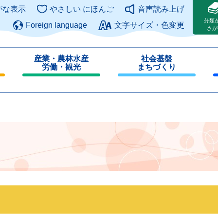
このページの本文へ
がな表示
やさしい にほんご
音声読み上げ
分類
Foreign language
文字サイズ・色変更
さが
産業・農林水産
社会基盤
労働・観光
まちづくり
閉
閉
じ
じ
る
る