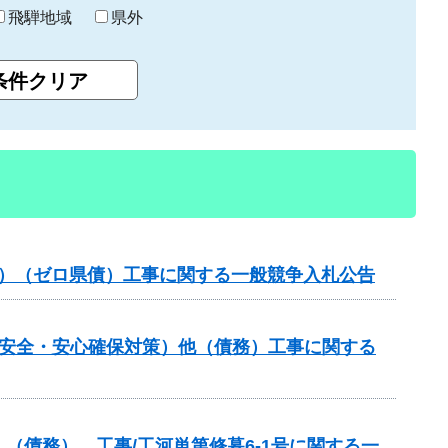
飛騨地域
県外
般分）（ゼロ県債）工事に関する一般競争入札公告
の安全・安心確保対策）他（債務）工事に関する
（債務） 工事/工河単第修暮6-1号に関する一