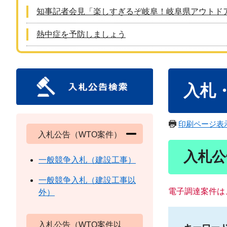
知事記者会見「楽しすぎるぞ岐阜！岐阜県アウトド
熱中症を予防しましょう
本
入札
文
印刷ページ表
入札公告（WTO案件）
入札公
一般競争入札（建設工事）
一般競争入札（建設工事以
電子調達案件は
外）
入札公告（WTO案件以