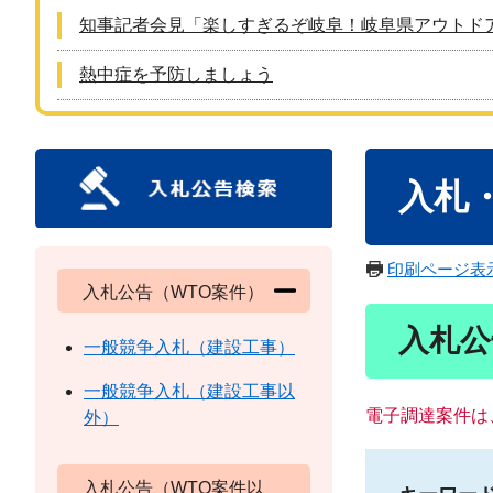
知事記者会見「楽しすぎるぞ岐阜！岐阜県アウトド
熱中症を予防しましょう
本
入札
文
印刷ページ表
入札公告（WTO案件）
入札公
一般競争入札（建設工事）
一般競争入札（建設工事以
電子調達案件は
外）
入札公告（WTO案件以