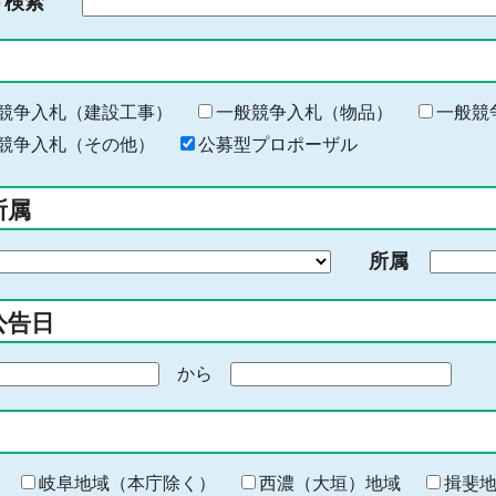
ド検索
検
索
す
る
キ
競争入札（建設工事）
一般競争入札（物品）
一般競
ー
競争入札（その他）
公募型プロポーザル
ワ
ー
所属
ド
を
所属
入
力
公告日
から
期
間
の
終
わ
岐阜地域（本庁除く）
西濃（大垣）地域
揖斐