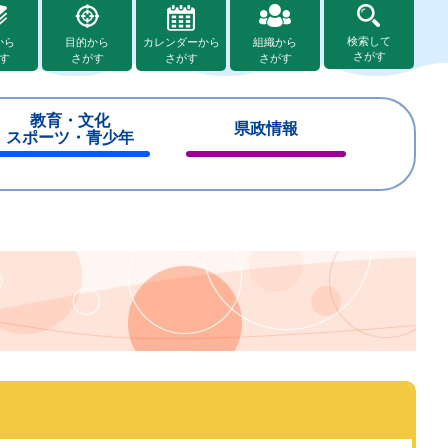
検索して
から
目的から
カレンダーから
組織から
さがす
す
さがす
さがす
さがす
教育・文化
県政情報
スポーツ・青少年
閉
閉
じ
じ
る
る