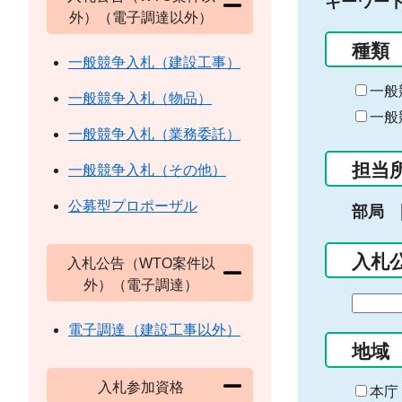
キーワー
外）（電子調達以外）
種類
一般競争入札（建設工事）
一般
一般競争入札（物品）
一般
一般競争入札（業務委託）
担当
一般競争入札（その他）
公募型プロポーザル
部局
入札
入札公告（WTO案件以
外）（電子調達）
期
間
電子調達（建設工事以外）
の
地域
始
入札参加資格
ま
本庁