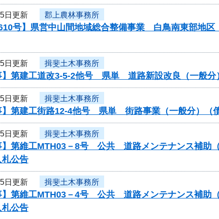
25日更新
郡上農林事務所
0610号】県営中山間地域総合整備事業 白鳥南東部地
25日更新
揖斐土木事務所
】第建工道改3-5-2他号 県単 道路新設改良（一般
25日更新
揖斐土木事務所
事】第建工街路12-4他号 県単 街路事業（一般分）
25日更新
揖斐土木事務所
】第維工MTH03－8号 公共 道路メンテナンス補助（
入札公告
25日更新
揖斐土木事務所
】第維工MTH03－4号 公共 道路メンテナンス補助（
入札公告