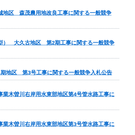
吉城地区 森茂農用地改良工事に関する一般競争
化型） 大久古地区 第2期工事に関する一般競争
1期地区 第3号工事に関する一般競争入札公告
策事業木曽川右岸用水東部地区第4号管水路工事に
策事業木曽川右岸用水東部地区第3号管水路工事に