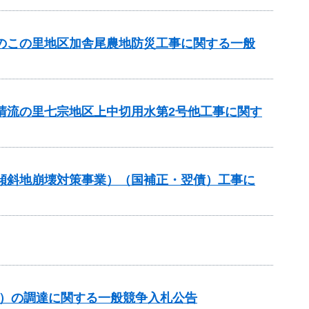
ちのこの里地区加舎尾農地防災工事に関する一般
と清流の里七宗地区上中切用水第2号他工事に関す
急傾斜地崩壊対策事業）（国補正・翌債）工事に
約）の調達に関する一般競争入札公告