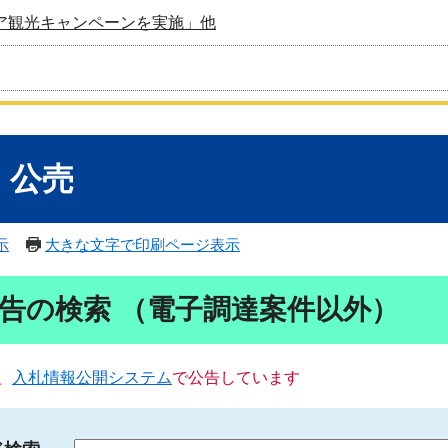
ア観光キャンペーンを実施」他
・公売
示
大きな文字で印刷ページ表示
告の検索 （電子調達案件以外）
、
入札情報公開システム
で公告しています