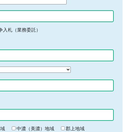
争入札（業務委託）
地域
中濃（美濃）地域
郡上地域