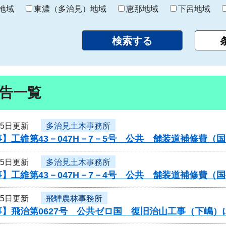
り
地域
東濃（多治見）地域
恵那地域
下呂地域
告一覧
25日更新
多治見土木事務所
】工維第43－047H－7－5号 公共 舗装道補修費
25日更新
多治見土木事務所
】工維第43－047H－7－4号 公共 舗装道補修費
25日更新
飛騨農林事務所
事】飛治第0627号 公共ゼロ国 復旧治山工事（下嶋