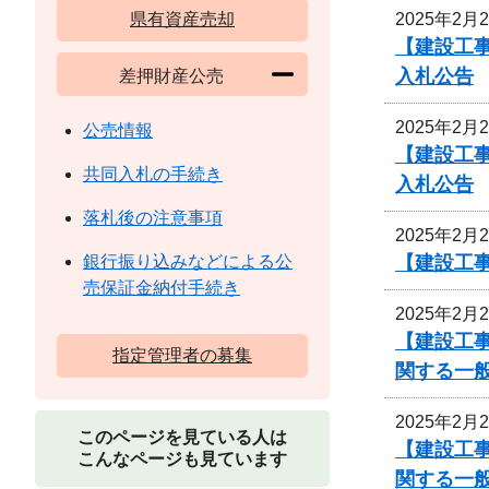
2025年2月
県有資産売却
【建設工
入札公告
差押財産公売
2025年2月
公売情報
【建設工
共同入札の手続き
入札公告
落札後の注意事項
2025年2月
【建設工事
銀行振り込みなどによる公
売保証金納付手続き
2025年2月
【建設工
指定管理者の募集
関する一
2025年2月
このページを見ている人は
【建設工
こんなページも見ています
関する一