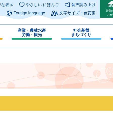
このページの本文へ
がな表示
やさしい にほんご
音声読み上げ
分類
Foreign language
文字サイズ・色変更
さが
産業・農林水産
社会基盤
労働・観光
まちづくり
閉
閉
じ
じ
る
る