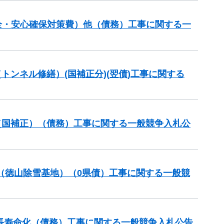
全・安心確保対策費）他（債務）工事に関する一
トンネル修繕）(国補正分)(翌債)工事に関する
（国補正）（債務）工事に関する一般競争入札公
事業（徳山除雪基地）（0県債）工事に関する一般競
長寿命化（債務）工事に関する一般競争入札公告