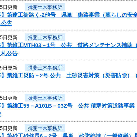
25日更新
揖斐土木事務所
事】第建工街路く-2他号 県単 街路事業（暮らしの安
札公告
25日更新
揖斐土木事務所
】第維工MTH03－1号 公共 道路メンテナンス補助（
入札公告
25日更新
揖斐土木事務所
事】第維工災防－2号 公共 土砂災害対策（災害防除）
25日更新
揖斐土木事務所
】第維工55－A101B－03Z号 公共 積寒対策道路
告
25日更新
揖斐土木事務所
事】第砂工砂修長6－2号 県単 砂防維持（一般修繕）