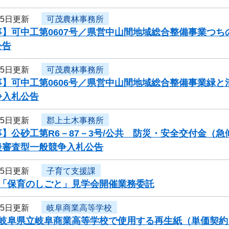
25日更新
可茂農林事務所
事】可中工第0607号／県営中山間地域総合整備事業つ
公告
25日更新
可茂農林事務所
事】可中工第0606号／県営中山間地域総合整備事業緑
争入札公告
25日更新
郡上土木事務所
】公砂工第R6－87－3号/公共 防災・安全交付金（
後審査型一般競争入札公告
25日更新
子育て支援課
度「保育のしごと」見学会開催業務委託
25日更新
岐阜商業高等学校
度岐阜県立岐阜商業高等学校で使用する再生紙（単価契