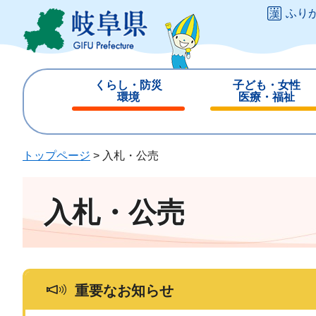
ペ
メ
ふり
ー
ニ
ジ
ュ
の
ー
先
を
くらし・防災
子ども・女性
頭
飛
環境
医療・福祉
で
ば
閉
閉
す
し
じ
じ
。
て
る
る
トップページ
>
入札・公売
本
文
へ
入札・公売
重要なお知らせ