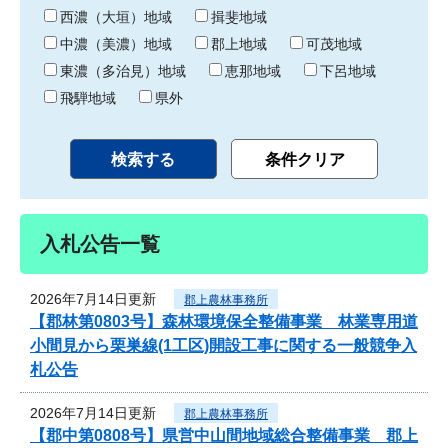
り
西濃（大垣）地域
揖斐地域
中濃（美濃）地域
郡上地域
可茂地域
東濃（多治見）地域
恵那地域
下呂地域
飛騨地域
県外
入札公告一覧
2026年7月14日更新
郡上農林事務所
【郡林第0803号】森林環境保全整備事業 林業専用道
小間見から栗巣線(1工区)開設工事に関する一般競争入
札公告
2026年7月14日更新
郡上農林事務所
【郡中第0808号】県営中山間地域総合整備事業 郡上