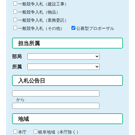
キ
一般競争入札（建設工事）
ー
一般競争入札（物品）
ワ
一般競争入札（業務委託）
ー
ド
一般競争入札（その他）
公募型プロポーザル
を
入
担当所属
力
部局
所属
入札公告日
期
から
間
期
の
間
始
地域
の
ま
終
り
わ
本庁
岐阜地域（本庁除く）