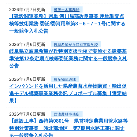
2026年7月7日更新
可茂土木事務所
【建設関連業務】県単 河川局部改良事業 用地調査点
検等技術業務 委託/委河用単第8－6－7－1号に関する
一般競争入札公告
2026年7月6日更新
岐阜希望が丘特別支援学校
岐阜県立岐阜希望が丘特別支援学校で実施する建築基
準法第12条定期点検等委託業務に関する一般競争入札
公告
2026年7月6日更新
農産物流通課
インバウンドを活用した県産農畜水産物購買・輸出促
進モデル構築事業業務委託プロポーザル募集【選定結
果】
2026年7月6日更新
西濃農林事務所
【建設工事】西特第0801号 県営特定農業用管水路等
特別対策事業 時北部地区 第7期用水路工事に関す
る一般競争入札公告