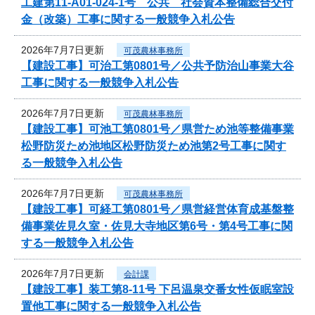
工建第11-A01-024-1号 公共 社会資本整備総合交付
金（改築）工事に関する一般競争入札公告
2026年7月7日更新
可茂農林事務所
【建設工事】可治工第0801号／公共予防治山事業大谷
工事に関する一般競争入札公告
2026年7月7日更新
可茂農林事務所
【建設工事】可池工第0801号／県営ため池等整備事業
松野防災ため池地区松野防災ため池第2号工事に関す
る一般競争入札公告
2026年7月7日更新
可茂農林事務所
【建設工事】可経工第0801号／県営経営体育成基盤整
備事業佐見久室・佐見大寺地区第6号・第4号工事に関
する一般競争入札公告
2026年7月7日更新
会計課
【建設工事】装工第8-11号 下呂温泉交番女性仮眠室設
置他工事に関する一般競争入札公告