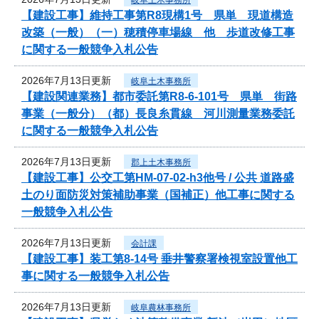
【建設工事】維持工事第R8現構1号 県単 現道構造
改築（一般）（一）穂積停車場線 他 歩道改修工事
に関する一般競争入札公告
2026年7月13日更新
岐阜土木事務所
【建設関連業務】都市委託第R8-6-101号 県単 街路
事業（一般分）（都）長良糸貫線 河川測量業務委託
に関する一般競争入札公告
2026年7月13日更新
郡上土木事務所
【建設工事】公交工第HM-07-02-h3他号 / 公共 道路盛
土のり面防災対策補助事業（国補正）他工事に関する
一般競争入札公告
2026年7月13日更新
会計課
【建設工事】装工第8-14号 垂井警察署検視室設置他工
事に関する一般競争入札公告
2026年7月13日更新
岐阜農林事務所