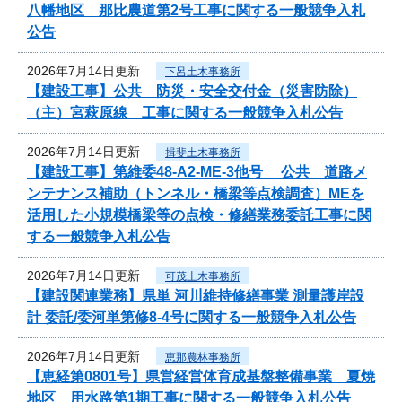
八幡地区 那比農道第2号工事に関する一般競争入札
公告
2026年7月14日更新
下呂土木事務所
【建設工事】公共 防災・安全交付金（災害防除）
（主）宮萩原線 工事に関する一般競争入札公告
2026年7月14日更新
揖斐土木事務所
【建設工事】第維委48-A2-ME-3他号 公共 道路メ
ンテナンス補助（トンネル・橋梁等点検調査）MEを
活用した小規模橋梁等の点検・修繕業務委託工事に関
する一般競争入札公告
2026年7月14日更新
可茂土木事務所
【建設関連業務】県単 河川維持修繕事業 測量護岸設
計 委託/委河単第修8-4号に関する一般競争入札公告
2026年7月14日更新
恵那農林事務所
【恵経第0801号】県営経営体育成基盤整備事業 夏焼
地区 用水路第1期工事に関する一般競争入札公告