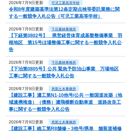
2026年7月9日更新
可児工業高等学校
令和8年度建築基準法第12条定期点検等委託業務に関
する一般競争入札公告（可児工業高等学校）
2026年7月9日更新
下呂農林事務所
【下経第0802号】 県営経営体育成基盤整備事業 羽
根地区 第15号ほ場整備工事に関する一般競争入札公
告
2026年7月9日更新
下呂農林事務所
【下治第0805号】公共 緊急予防治山事業 万場地区
工事に関する一般競争入札公告
2026年7月9日更新
恵那土木事務所
【建設工事】濃工第N1-10他号/公共 一般国道改築（地
域連携推進）（債務）濃飛横断自動車道 道路改良工
事に関する一般競争入札公告
2026年7月9日更新
恵那土木事務所
【建設工事】維工第R8舗修－3他号/県単 舗装道補修