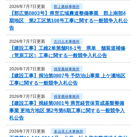
2026年7月7日更新
郡上農林事務所
【郡広第0803号】県営広域農道整備事業 郡上南部4
期地区 第2工区第108号工事に関する一般競争入札公
告
2026年7月7日更新
古川土木事務所
【建設工事】工維2単第舗R8-1号 県単 舗装道補修
（荒原工区）工事に関する一般競争入札公告
2026年7月7日更新
揖斐農林事務所
【建設工事】揖治第0807号 予防治山事業 上ケ瀬地区
工事に関する一般競争入札公告
2026年7月7日更新
揖斐農林事務所
【建設工事】揖経第0801号 県営経営体育成基盤整備
事業 更地方地区 第2号第6期工事に関する一般競争入
札公告
2026年7月7日更新
多治見土木事務所