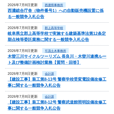
2026年7月8日更新
西濃県事務所
西濃総合庁舎（物件番号1）への自動販売機設置に係
る一般競争入札公告
2026年7月8日更新
郡上高等学校
岐阜県立郡上高等学校で実施する建築基準法第12条定
期点検等委託業務に関する一般競争入札公告
2026年7月8日更新
可茂土木事務所
木曽三川サイクルツーリズム 長良川・木曽川連携ルー
ト及び整備計画検討業務【質問・回答】
2026年7月8日更新
会計課
【建設工事】装工第8-13号 警察学校受変電設備改修工
事に関する一般競争入札公告
2026年7月8日更新
会計課
【建設工事】装工第8-12号 警察武道館照明設備改修工
事に関する一般競争入札公告