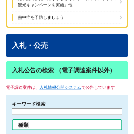
観光キャンペーンを実施」他
熱中症を予防しましょう
本
文
入札・公売
入札公告の検索 （電子調達案件以外）
電子調達案件は、
入札情報公開システム
で公告しています
キーワード検索
検
索
す
種類
る