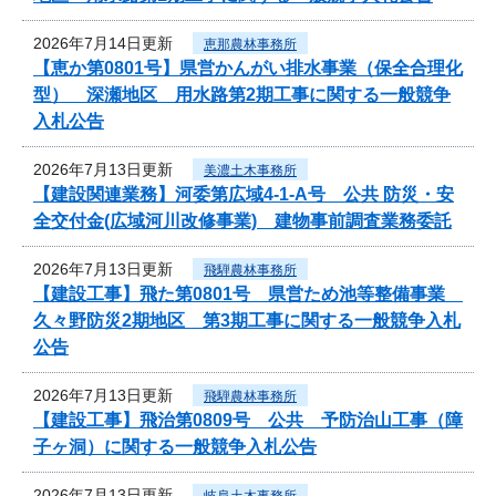
2026年7月14日更新
恵那農林事務所
【恵か第0801号】県営かんがい排水事業（保全合理化
型） 深瀬地区 用水路第2期工事に関する一般競争
入札公告
2026年7月13日更新
美濃土木事務所
【建設関連業務】河委第広域4-1-A号 公共 防災・安
全交付金(広域河川改修事業) 建物事前調査業務委託
2026年7月13日更新
飛騨農林事務所
【建設工事】飛た第0801号 県営ため池等整備事業
久々野防災2期地区 第3期工事に関する一般競争入札
公告
2026年7月13日更新
飛騨農林事務所
【建設工事】飛治第0809号 公共 予防治山工事（障
子ヶ洞）に関する一般競争入札公告
2026年7月13日更新
岐阜土木事務所