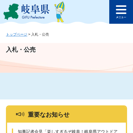
ペ
メ
このページの本文へ
ー
ニ
メ
ジ
ュ
ニ
の
ー
ュ
先
を
ー
頭
飛
トップページ
>
入札・公売
で
ば
す
し
入札・公売
。
て
本
文
へ
重要なお知らせ
知事記者会見「楽しすぎるぞ岐阜！岐阜県アウトドア