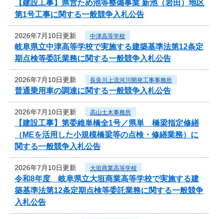
【建設工事】県営ため池等整備事業 新池（岩田）地区
第1号工事に関する一般競争入札公告
2026年7月10日更新
中津高等学校
岐阜県立中津高等学校で実施する建築基準法第12条定
期点検等委託業務に関する一般競争入札公告
2026年7月10日更新
長良川上流河川開発工事事務所
普通乗用車の調達に関する一般競争入札公告
2026年7月10日更新
高山土木事務所
【建設工事】第委維単橋全1号／県単 橋梁指定修繕
（MEを活用した小規模橋梁等の点検・修繕業務）に
関する一般競争入札公告
2026年7月10日更新
大垣商業高等学校
令和8年度 岐阜県立大垣商業高等学校で実施する建
築基準法第12条定期点検等委託業務に関する一般競争
入札公告