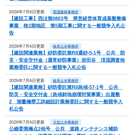
2026年7月6日更新
西濃農林事務所
【建設工事】西ほ第0803号 県営経営体育成基盤整備
事業 牧2期地区 第5期工事に関する一般競争入札公
告
2026年7月6日更新
岐阜土木事務所
【建設関連業務】砂防委託第R8通砂-5-1号 公共 防
災・安全交付金（通常砂防事業）岩田谷 渓流調査他
業務委託に関する一般競争入札公告
2026年7月6日更新
岐阜土木事務所
【建設関連業務】砂防委託第R8急傾-57-1号 公共
防災・安全交付金（急傾斜地崩壊対策事業）出屋敷
2 測量擁壁工詳細設計業務委託に関する一般競争入
札公告
2026年7月6日更新
大垣土木事務所
公維委第橋点2他号 公共 道路メンテナンス補助