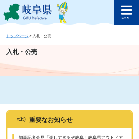
ペ
メ
このページの本文へ
ー
ニ
メ
ジ
ュ
ニ
の
ー
ュ
先
を
ー
頭
飛
トップページ
>
入札・公売
で
ば
す
し
入札・公売
。
て
本
文
へ
重要なお知らせ
知事記者会見「楽しすぎるぞ岐阜！岐阜県アウトドア