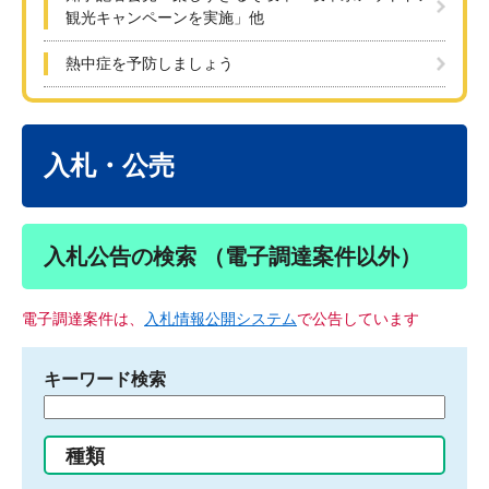
観光キャンペーンを実施」他
熱中症を予防しましょう
本
文
入札・公売
入札公告の検索 （電子調達案件以外）
電子調達案件は、
入札情報公開システム
で公告しています
キーワード検索
検
索
す
種類
る