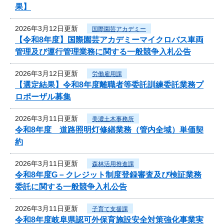
果】
2026年3月12日更新
国際園芸アカデミー
【令和8年度】国際園芸アカデミーマイクロバス車両
管理及び運行管理業務に関する一般競争入札公告
2026年3月12日更新
労働雇用課
【選定結果】令和8年度離職者等委託訓練委託業務プ
ロポーザル募集
2026年3月11日更新
美濃土木事務所
令和8年度 道路照明灯修繕業務（管内全域）単価契
約
2026年3月11日更新
森林活用推進課
令和8年度G－クレジット制度登録審査及び検証業務
委託に関する一般競争入札公告
2026年3月11日更新
子育て支援課
令和8年度岐阜県認可外保育施設安全対策強化事業実