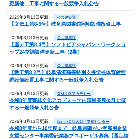
更新他 工事に関する一般競争入札公告
2026年3月13日更新
公共建築課
【文伝工第8-5号】岐阜県図書館照明設備改修工事
2026年3月13日更新
公共建築課
【産デ工第8-4号】ソフトピアジャパン・ワークショ
ップ24空調設備更新工事（2期）
2026年3月13日更新
公共建築課
【教工第8-2号】岐阜清流高等特別支援学校体育館空
調設備設置工事に関する一般競争入札公告
2026年3月13日更新
森林文化アカデミー
令和8年度森林文化アカデミー学内清掃業務委託に関
する一般競争入札公告
2026年3月13日更新
障がい者総合就労支援センター
令和8年度から10年度まで 岐阜県障がい者雇用企業
支援センター事業委託業務プロポーザル募集【選定結