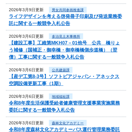
2026年3月9日更新
男女共同参画推進課
ライフデザインを考える啓発冊子印刷及び発送業務委
託に関する一般競争入札公告
2026年3月6日更新
多治見土木事務所
【建設工事】工維第MKH07－01他号 公共 橋りょ
う補修（国補正・御幸橋・御幸橋橋側歩道橋）（翌
債）工事に関する一般競争入札公告
2026年3月6日更新
公共建築課
【産デ工第8-3号】ソフトピアジャパン・アネックス
空調設備更新工事（1期）
2026年3月6日更新
地域福祉課
令和8年度生活保護受給者健康管理支援事業実施業務
委託に関する一般競争入札公告
2026年3月6日更新
森林文化アカデミー
令和8年度森林文化アカデミーバス運行管理業務委託