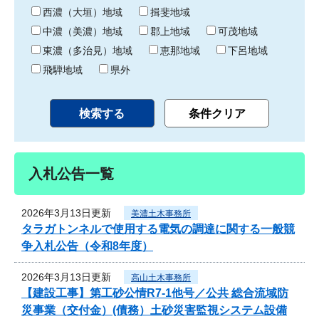
り
西濃（大垣）地域
揖斐地域
中濃（美濃）地域
郡上地域
可茂地域
東濃（多治見）地域
恵那地域
下呂地域
飛騨地域
県外
入札公告一覧
2026年3月13日更新
美濃土木事務所
タラガトンネルで使用する電気の調達に関する一般競
争入札公告（令和8年度）
2026年3月13日更新
高山土木事務所
【建設工事】第工砂公情R7-1他号／公共 総合流域防
災事業（交付金）(債務）土砂災害監視システム設備