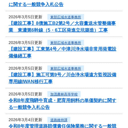
に関する一般競争入札公告
2026年3月5日更新
東部広域水道事務所
【建設工事】8債施工B2第2号／大容量送水管整備事
業 東濃第6幹線（5・6工区発進立坑築造）工事
2026年3月5日更新
東部広域水道事務所
【建設工事】工東第4号／中津川浄水場非常用発電設
備修繕工事
2026年3月5日更新
東部広域水道事務所
【建設工事】施工可第9号／川合浄水場遠方監視設備
専用線IWAN移行工事
2026年3月5日更新
加茂農林高等学校
令和8年度飛騨牛育成・肥育用飼料の単価契約に関す
る一般競争入札公告
2026年3月4日更新
道路維持課
令和8年度管理道路賠償責任保険業務に関する一般競