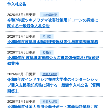
争入札公告
2026年3月4日更新
自然環境課
令和7年度ツキノワグマ被害対策用ドローンの調達に
関する一般競争入札公告
2026年3月4日更新
河川課
令和8年度岐阜県水防訓練資器材等供与事業調達業務
2026年3月3日更新
図書館
令和8年度 岐阜県図書館受入図書装備作業及び所蔵登
録業務
2026年3月3日更新
産業人材課
令和8年度インドネシア在住大学生のインターンシッ
プ受入支援委託業務に関する一般競争入札公告【質問
回答】
2026年3月3日更新
産業人材課
令和8年度外国人活用企業サポート事業委託業務に関