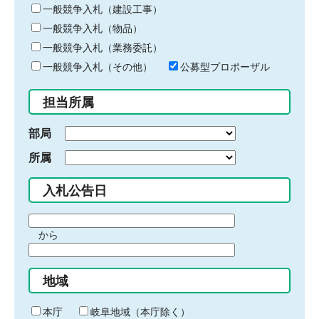
キ
一般競争入札（建設工事）
ー
一般競争入札（物品）
ワ
一般競争入札（業務委託）
ー
ド
一般競争入札（その他）
公募型プロポーザル
を
入
担当所属
力
部局
所属
入札公告日
期
から
間
期
の
間
始
地域
の
ま
終
り
わ
本庁
岐阜地域（本庁除く）