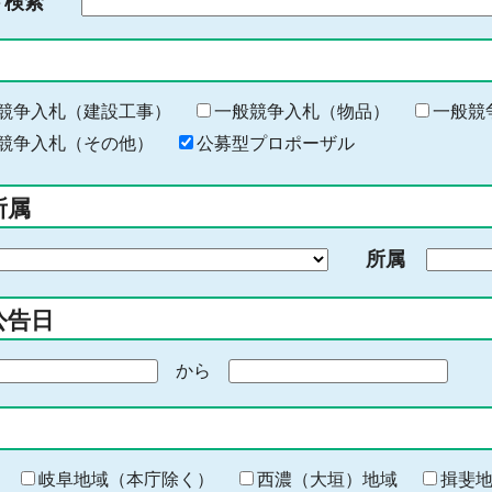
ド検索
検
索
す
る
キ
競争入札（建設工事）
一般競争入札（物品）
一般競
ー
競争入札（その他）
公募型プロポーザル
ワ
ー
所属
ド
を
所属
入
力
公告日
から
期
間
の
終
わ
岐阜地域（本庁除く）
西濃（大垣）地域
揖斐