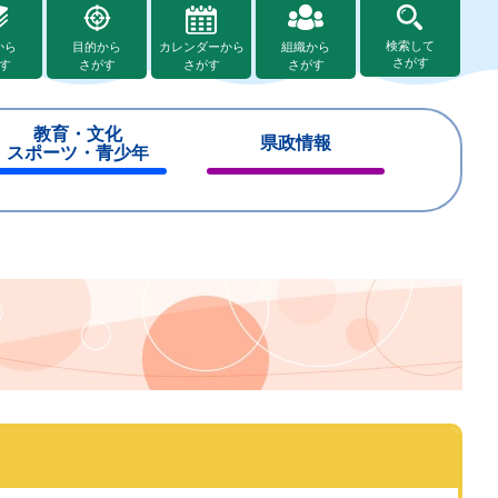
検索して
から
目的から
カレンダーから
組織から
さがす
す
さがす
さがす
さがす
教育・文化
県政情報
スポーツ・青少年
閉
閉
じ
じ
る
る