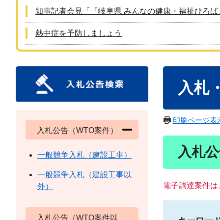
知事記者会見「『岐阜県 みんなの健康・福祉ひろば
熱中症を予防しましょう
本
入札
文
印刷ページ表
入札公告（WTO案件）
入札公
一般競争入札（建設工事）
一般競争入札（建設工事以
電子調達案件は
外）
入札公告（WTO案件以