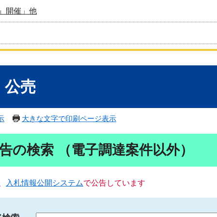
』開催」他
・公売
示
大きな文字で印刷ページ表示
告の検索 （電子調達案件以外）
、
入札情報公開システム
で公告しています