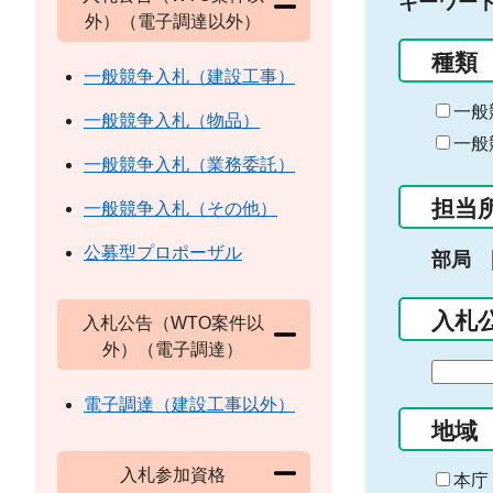
キーワー
外）（電子調達以外）
種類
一般競争入札（建設工事）
一般
一般競争入札（物品）
一般
一般競争入札（業務委託）
担当
一般競争入札（その他）
公募型プロポーザル
部局
入札
入札公告（WTO案件以
外）（電子調達）
期
間
電子調達（建設工事以外）
の
地域
始
入札参加資格
ま
本庁