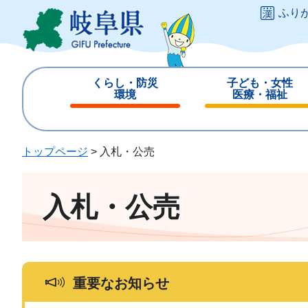
ペ
メ
ふり
ー
ニ
ジ
ュ
の
ー
先
を
くらし・防災
子ども・女性
頭
飛
環境
医療・福祉
で
ば
閉
閉
す
し
じ
じ
。
て
る
る
トップページ
>
入札・公売
本
文
へ
入札・公売
重要なお知らせ