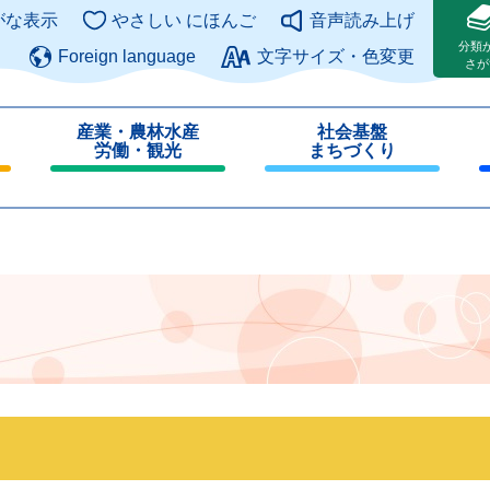
このページの本文へ
がな表示
やさしい にほんご
音声読み上げ
分類
Foreign language
文字サイズ・色変更
さが
産業・農林水産
社会基盤
労働・観光
まちづくり
閉
閉
じ
じ
る
る