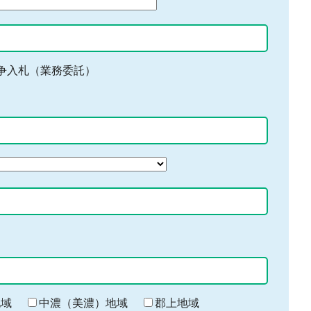
争入札（業務委託）
地域
中濃（美濃）地域
郡上地域