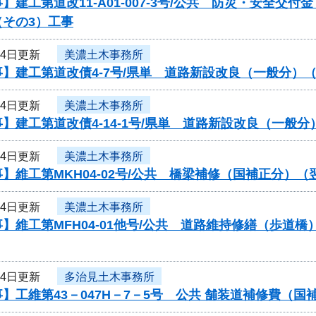
】建工第道改11-A01-007-3号/公共 防災・安全
（その3）工事
24日更新
美濃土木事務所
】建工第道改債4-7号/県単 道路新設改良（一般分）
24日更新
美濃土木事務所
】建工第道改債4-14-1号/県単 道路新設改良（一
24日更新
美濃土木事務所
】維工第MKH04-02号/公共 橋梁補修（国補正分）
24日更新
美濃土木事務所
】維工第MFH04-01他号/公共 道路維持修繕（歩
24日更新
多治見土木事務所
】工維第43－047H－7－5号 公共 舗装道補修費（