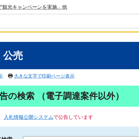
ア観光キャンペーンを実施」他
・公売
示
大きな文字で印刷ページ表示
告の検索 （電子調達案件以外）
、
入札情報公開システム
で公告しています