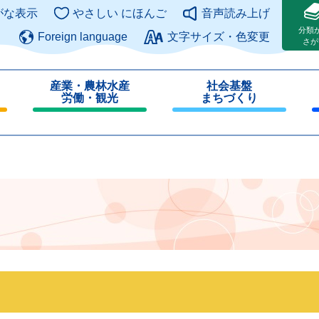
このページの本文へ
がな表示
やさしい にほんご
音声読み上げ
分類
Foreign language
文字サイズ・色変更
さが
産業・農林水産
社会基盤
労働・観光
まちづくり
閉
閉
じ
じ
る
る