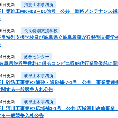
26日更新
揖斐土木事務所
】第維工MKH03－01他号 公共 道路メンテナンス
告
26日更新
長良特別支援学校
長良特別支援学校及び岐阜県立岐阜希望が丘特別支援学
告
24日更新
旅券センター
度岐阜県旅券手数料に係るコンビニ収納代行業務委託に関
24日更新
岐阜土木事務所
】砂防工事第R7通砂・通砂補-7-1号 公共 事業間
に関する一般競争入札公告
24日更新
岐阜土木事務所
】河川工事第R7広域補3-1号 公共 広域河川改修事
する一般競争入札公告