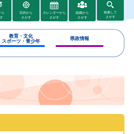
検索して
から
目的から
カレンダーから
組織から
さがす
す
さがす
さがす
さがす
教育・文化
県政情報
スポーツ・青少年
閉
閉
じ
じ
る
る