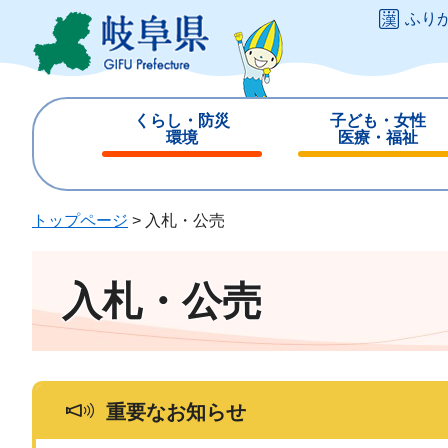
ペ
メ
ふり
ー
ニ
ジ
ュ
の
ー
先
を
くらし・防災
子ども・女性
頭
飛
環境
医療・福祉
で
ば
閉
閉
す
し
じ
じ
。
て
る
る
トップページ
>
入札・公売
本
文
へ
入札・公売
重要なお知らせ