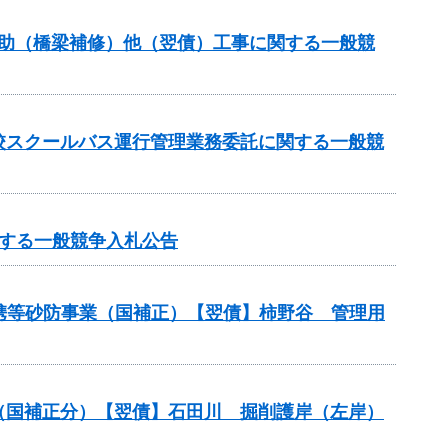
補助（橋梁補修）他（翌債）工事に関する一般競
校スクールバス運行管理業務委託に関する一般競
する一般競争入札公告
連携等砂防事業（国補正）【翌債】柿野谷 管理用
業（国補正分）【翌債】石田川 掘削護岸（左岸）