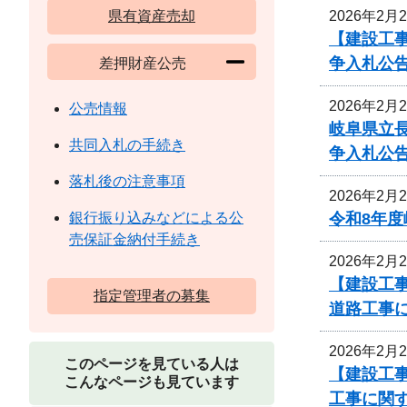
2026年2月
県有資産売却
【建設工事
争入札公
差押財産公売
2026年2月
公売情報
岐阜県立
共同入札の手続き
争入札公
落札後の注意事項
2026年2月
令和8年
銀行振り込みなどによる公
売保証金納付手続き
2026年2月
【建設工事
指定管理者の募集
道路工事
2026年2月
このページを見ている人は
【建設工事
こんなページも見ています
工事に関