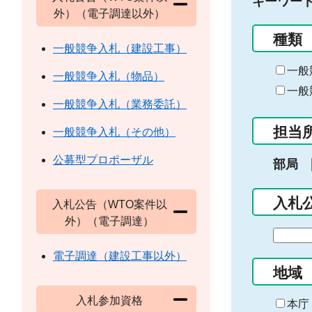
キーワー
外）（電子調達以外）
種類
一般競争入札（建設工事）
一般
一般競争入札（物品）
一般
一般競争入札（業務委託）
担当
一般競争入札（その他）
公募型プロポーザル
部局
入札
入札公告（WTO案件以
外）（電子調達）
期
間
電子調達（建設工事以外）
の
地域
始
入札参加資格
ま
本庁