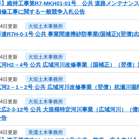
】維持工事第R7-MKH01-01号 公共 道路メンテ
補修工事に関する一般競争入札公告
24日更新
大垣土木事務所
連R7H-0-1号 公共 事業間連携砂防事業(国補正)(翌
24日更新
大垣土木事務所
河H2－4号 公共 広域河川改修事業（国補正）（翌債
24日更新
大垣土木事務所
河2－1－2号 公共 広域河川改修事業（翌債）杭瀬川
24日更新
大垣土木事務所
広2-3-12号 公共 大規模特定河川事業（広域河川）
公告
24日更新
美濃土木事務所