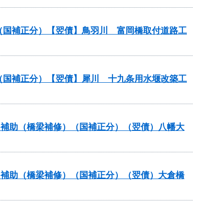
業（国補正分）【翌債】鳥羽川 富岡橋取付道路工
業（国補正分）【翌債】犀川 十九条用水堰改築工
ナンス補助（橋梁補修）（国補正分）（翌債）八幡大
ナンス補助（橋梁補修）（国補正分）（翌債）大倉橋