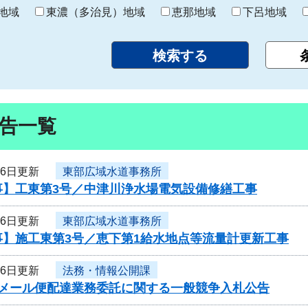
り
地域
東濃（多治見）地域
恵那地域
下呂地域
告一覧
26日更新
東部広域水道事務所
事】工東第3号／中津川浄水場電気設備修繕工事
26日更新
東部広域水道事務所
事】施工東第3号／恵下第1給水地点等流量計更新工事
26日更新
法務・情報公開課
度メール便配達業務委託に関する一般競争入札公告