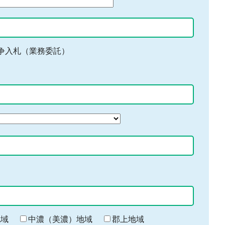
争入札（業務委託）
地域
中濃（美濃）地域
郡上地域