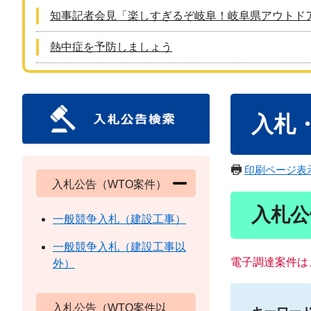
知事記者会見「楽しすぎるぞ岐阜！岐阜県アウトド
熱中症を予防しましょう
本
入札
文
印刷ページ表
入札公告（WTO案件）
入札公
一般競争入札（建設工事）
一般競争入札（建設工事以
電子調達案件は
外）
入札公告（WTO案件以