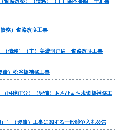
交付金（道路改築）（債務）（主）関本巣線 千疋橋
（債務）道路改良工事
般分）（債務）（主）美濃洞戸線 道路改良工事
（翌債）松谷橋補修工事
道橋）（国補正分）（翌債）あさひまち歩道橋補修工
国補正）（翌債）工事に関する一般競争入札公告