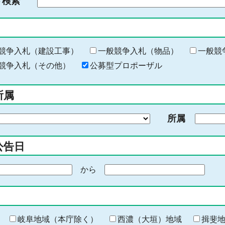
ド検索
検
索
す
る
キ
競争入札（建設工事）
一般競争入札（物品）
一般競
ー
競争入札（その他）
公募型プロポーザル
ワ
ー
所属
ド
を
所属
入
力
公告日
から
期
間
の
終
わ
岐阜地域（本庁除く）
西濃（大垣）地域
揖斐