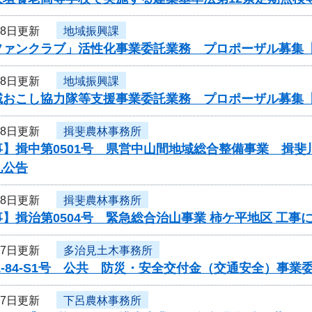
28日更新
地域振興課
ファンクラブ」活性化事業委託業務 プロポーザル募集
28日更新
地域振興課
域おこし協力隊等支援事業委託業務 プロポーザル募集
28日更新
揖斐農林事務所
事】揖中第0501号 県営中山間地域総合整備事業 揖
札公告
28日更新
揖斐農林事務所
】揖治第0504号 緊急総合治山事業 柿ケ平地区 工事
27日更新
多治見土木事務所
1-84-S1号 公共 防災・安全交付金（交通安全）事
27日更新
下呂農林事務所