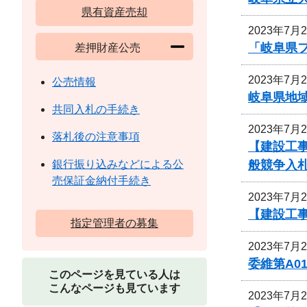
県有資産売却
2023年7月
「岐阜県
差押財産公売
2023年7月
公売情報
岐阜県地
共同入札の手続き
2023年7月
落札後の注意事項
【建設工
般競争入
銀行振り込みなどによる公
売保証金納付手続き
2023年7月
【建設工事
指定管理者の募集
2023年7月
委維第A0
このページを見ている人は
こんなページも見ています
2023年7月