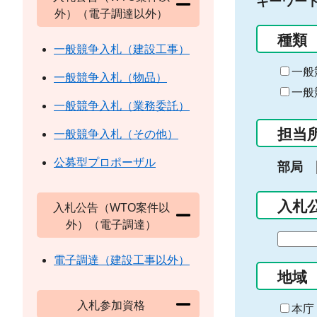
キーワー
外）（電子調達以外）
種類
一般競争入札（建設工事）
一般
一般競争入札（物品）
一般
一般競争入札（業務委託）
担当
一般競争入札（その他）
公募型プロポーザル
部局
入札
入札公告（WTO案件以
外）（電子調達）
期
間
電子調達（建設工事以外）
の
地域
始
入札参加資格
ま
本庁