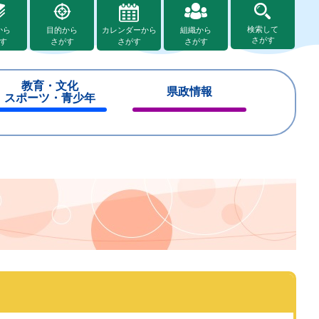
検索して
から
目的から
カレンダーから
組織から
さがす
す
さがす
さがす
さがす
教育・文化
県政情報
スポーツ・青少年
閉
閉
じ
じ
る
る