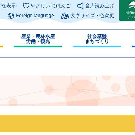
このページの本文へ
がな表示
やさしい にほんご
音声読み上げ
分類
Foreign language
文字サイズ・色変更
さが
産業・農林水産
社会基盤
労働・観光
まちづくり
閉
閉
じ
じ
る
る