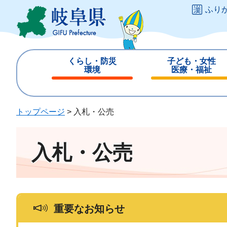
ペ
メ
ふり
ー
ニ
ジ
ュ
の
ー
先
を
くらし・防災
子ども・女性
頭
飛
環境
医療・福祉
で
ば
閉
閉
す
し
じ
じ
。
て
る
る
トップページ
>
入札・公売
本
文
へ
入札・公売
重要なお知らせ