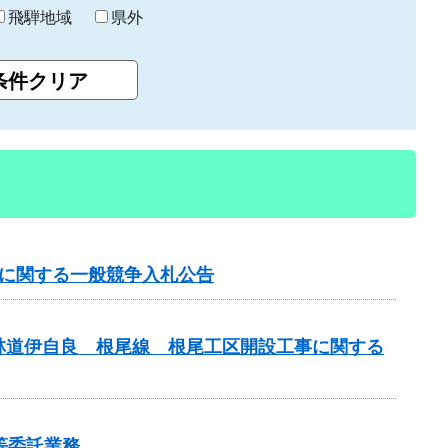
飛騨地域
県外
事に関する一般競争入札公告
林道伊自良 根尾線 根尾工区開設工事に関する
等委託業務