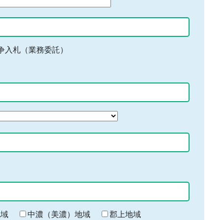
争入札（業務委託）
地域
中濃（美濃）地域
郡上地域