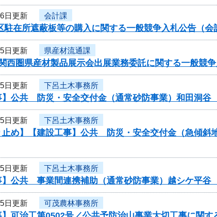
26日更新
会計課
地区駐在所遮蔽板等の購入に関する一般競争入札公告（会
25日更新
県産材流通課
度関西圏県産材製品展示会出展業務委託に関する一般競争
25日更新
下呂土木事務所
事】公共 防災・安全交付金（通常砂防事業）和田洞谷
25日更新
下呂土木事務所
り止め】【建設工事】公共 防災・安全交付金（急傾斜
25日更新
下呂土木事務所
事】公共 事業間連携補助（通常砂防事業）越シケ平谷
25日更新
可茂農林事務所
】可治工第0502号／公共予防治山事業大切工事に関す