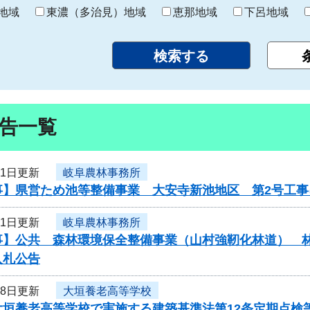
り
地域
東濃（多治見）地域
恵那地域
下呂地域
告一覧
31日更新
岐阜農林事務所
事】県営ため池等整備事業 大安寺新池地区 第2号工
31日更新
岐阜農林事務所
事】公共 森林環境保全整備事業（山村強靭化林道） 
入札公告
28日更新
大垣養老高等学校
大垣養老高等学校で実施する建築基準法第12条定期点検