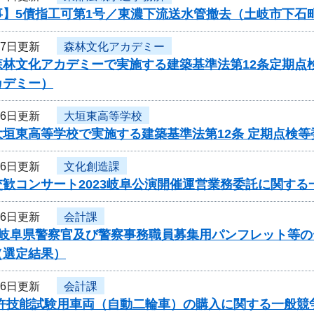
事】5債指工可第1号／東濃下流送水管撤去（土岐市下石
27日更新
森林文化アカデミー
森林文化アカデミーで実施する建築基準法第12条定期点
カデミー）
26日更新
大垣東高等学校
大垣東高等学校で実施する建築基準法第12条 定期点検
26日更新
文化創造課
歓コンサート2023岐阜公演開催運営業務委託に関する
26日更新
会計課
度岐阜県警察官及び警察事務職員募集用パンフレット等
（選定結果）
26日更新
会計課
免許技能試験用車両（自動二輪車）の購入に関する一般競