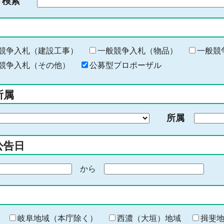
ド検索
検
索
す
る
キ
競争入札（建設工事）
一般競争入札（物品）
一般競
ー
競争入札（その他）
公募型プロポーザル
ワ
ー
所属
ド
を
所属
入
力
公告日
から
期
間
の
終
わ
岐阜地域（本庁除く）
西濃（大垣）地域
揖斐