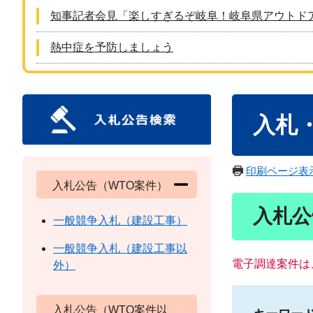
知事記者会見「楽しすぎるぞ岐阜！岐阜県アウトド
熱中症を予防しましょう
本
入札
文
印刷ページ表
入札公告（WTO案件）
入札公
一般競争入札（建設工事）
一般競争入札（建設工事以
電子調達案件は
外）
入札公告（WTO案件以