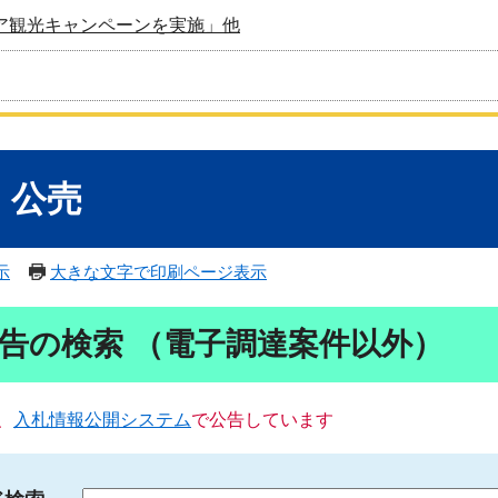
ア観光キャンペーンを実施」他
・公売
示
大きな文字で印刷ページ表示
告の検索 （電子調達案件以外）
、
入札情報公開システム
で公告しています