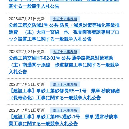
関する一般競争入札公告
2023年7月31日更新
大垣土木事務所
公維工第交防減1号 公共 防災・減災対策等強化事業推
進費 （主）大垣一宮線 他 視覚障害者誘導用ブロ
ック設置工事に関する一般競争入札公告
2023年7月31日更新
大垣土木事務所
公維工第交維HT-02-01号 公共 通学路緊急対策補助
（主）南濃関ケ原線 歩道整備工事に関する一般競争
入札公告
2023年7月31日更新
郡上土木事務所
【建設工事】単砂工第砂修長R5ー1号 県単 砂防修繕
（長寿命化）工事に関する一般競争入札公告
2023年7月31日更新
郡上土木事務所
【建設工事】単砂工第R5-通砂-1号 県単 通常砂防事
業工事に関する一般競争入札公告