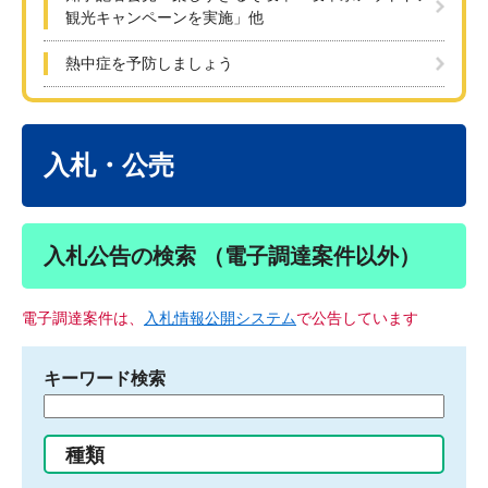
観光キャンペーンを実施」他
熱中症を予防しましょう
本
文
入札・公売
入札公告の検索 （電子調達案件以外）
電子調達案件は、
入札情報公開システム
で公告しています
キーワード検索
検
索
す
種類
る