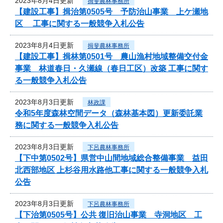
2023年8月4日更新
揖斐農林事務所
【建設工事】揖治第0505号 予防治山事業 上ケ瀬地
区 工事に関する一般競争入札公告
2023年8月4日更新
揖斐農林事務所
【建設工事】揖林第0501号 農山漁村地域整備交付金
事業 林道春日・久瀬線（春日工区）改築 工事に関す
る一般競争入札公告
2023年8月3日更新
林政課
令和5年度森林空間データ（森林基本図）更新委託業
務に関する一般競争入札公告
2023年8月3日更新
下呂農林事務所
【下中第0502号】県営中山間地域総合整備事業 益田
北西部地区 上杉谷用水路他工事に関する一般競争入札
公告
2023年8月3日更新
下呂農林事務所
【下治第0505号】公共 復旧治山事業 寺洞地区 工