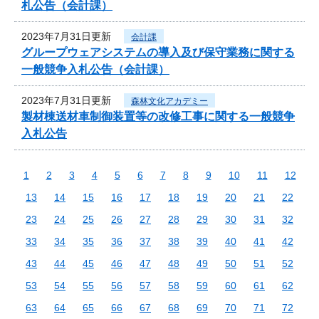
札公告（会計課）
2023年7月31日更新
会計課
グループウェアシステムの導入及び保守業務に関する
一般競争入札公告（会計課）
2023年7月31日更新
森林文化アカデミー
製材棟送材車制御装置等の改修工事に関する一般競争
入札公告
1
2
3
4
5
6
7
8
9
10
11
12
13
14
15
16
17
18
19
20
21
22
23
24
25
26
27
28
29
30
31
32
33
34
35
36
37
38
39
40
41
42
43
44
45
46
47
48
49
50
51
52
53
54
55
56
57
58
59
60
61
62
63
64
65
66
67
68
69
70
71
72