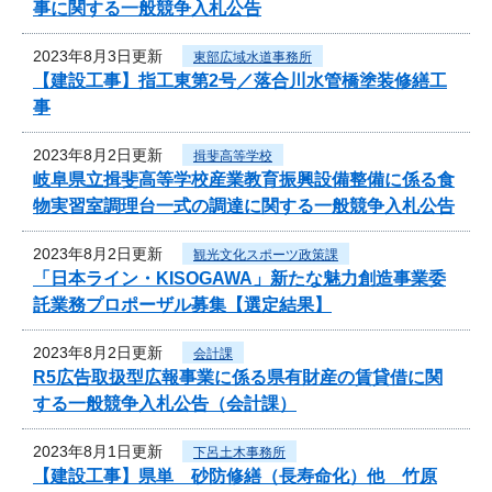
事に関する一般競争入札公告
2023年8月3日更新
東部広域水道事務所
【建設工事】指工東第2号／落合川水管橋塗装修繕工
事
2023年8月2日更新
揖斐高等学校
岐阜県立揖斐高等学校産業教育振興設備整備に係る食
物実習室調理台一式の調達に関する一般競争入札公告
2023年8月2日更新
観光文化スポーツ政策課
「日本ライン・KISOGAWA」新たな魅力創造事業委
託業務プロポーザル募集【選定結果】
2023年8月2日更新
会計課
R5広告取扱型広報事業に係る県有財産の賃貸借に関
する一般競争入札公告（会計課）
2023年8月1日更新
下呂土木事務所
【建設工事】県単 砂防修繕（長寿命化）他 竹原