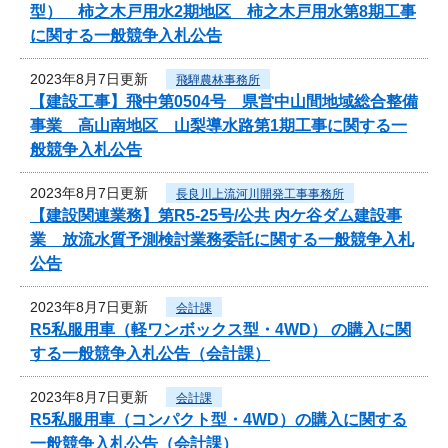
型） 柿之木戸用水2期地区 柿之木戸用水第8期工事
に関する一般競争入札公告
2023年8月7日更新
飛騨農林事務所
【建設工事】飛中第0504号 県営中山間地域総合整備
事業 高山南地区 山梨導水路第1期工事に関する一
般競争入札公告
2023年8月7日更新
長良川上流河川開発工事事務所
【建設関連業務】第R5-25号/公共 内ケ谷ダム建設事
業 放流水質予測検討業務委託に関する一般競争入札
公告
2023年8月7日更新
会計課
R5私服用車（軽ワンボックス型・4WD） の購入に関
する一般競争入札公告（会計課）
2023年8月7日更新
会計課
R5私服用車（コンパクト型・4WD）の購入に関する
一般競争入札公告（会計課）