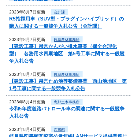
2023年8月7日更新
会計課
R5指揮用車（SUV型・プラグインハイブリッド）の
購入に関する一般競争入札公告（会計課）
2023年8月7日更新
岐阜農林事務所
【建設工事】県営かんがい排水事業（保全合理化
型） 各務用水四期地区 第5号工事に関する一般競
争入札公告
2023年8月7日更新
岐阜農林事務所
【建設工事】県営ため池等整備事業 西山池地区 第
1号工事に関する一般競争入札公告
2023年8月4日更新
恵那土木事務所
令和5年度道路パトロール車の調達に関する一般競争
入札公告
2023年8月4日更新
図書館
岐阜県図書館閲覧室公衆無線LANサービス提供業務に