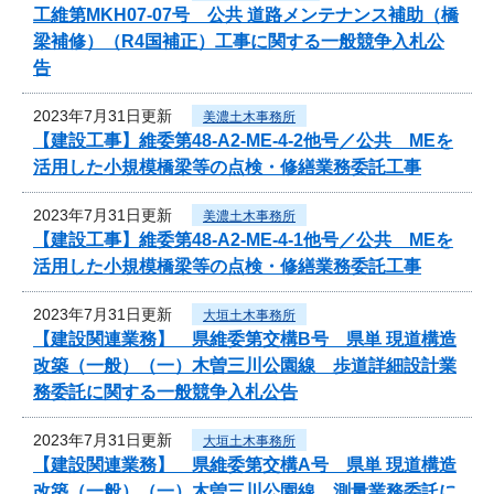
工維第MKH07-07号 公共 道路メンテナンス補助（橋
梁補修）（R4国補正）工事に関する一般競争入札公
告
2023年7月31日更新
美濃土木事務所
【建設工事】維委第48-A2-ME-4-2他号／公共 MEを
活用した小規模橋梁等の点検・修繕業務委託工事
2023年7月31日更新
美濃土木事務所
【建設工事】維委第48-A2-ME-4-1他号／公共 MEを
活用した小規模橋梁等の点検・修繕業務委託工事
2023年7月31日更新
大垣土木事務所
【建設関連業務】 県維委第交構B号 県単 現道構造
改築（一般）（一）木曽三川公園線 歩道詳細設計業
務委託に関する一般競争入札公告
2023年7月31日更新
大垣土木事務所
【建設関連業務】 県維委第交構A号 県単 現道構造
改築（一般）（一）木曽三川公園線 測量業務委託に