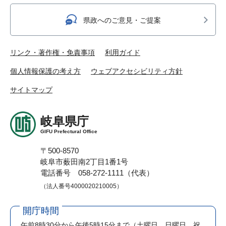
県政へのご意見・ご提案
リンク・著作権・免責事項
利用ガイド
個人情報保護の考え方
ウェブアクセシビリティ方針
サイトマップ
岐阜県庁
GIFU Prefectural Office
〒500-8570
岐阜市薮田南2丁目1番1号
電話番号 058-272-1111（代表）
（法人番号4000020210005）
開庁時間
午前8時30分から午後5時15分まで
（土曜日、日曜日、祝