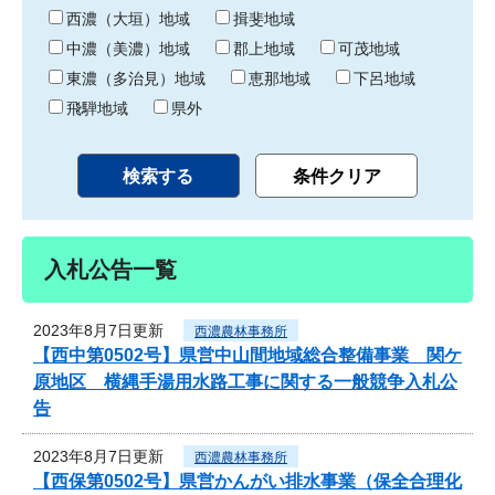
り
西濃（大垣）地域
揖斐地域
中濃（美濃）地域
郡上地域
可茂地域
東濃（多治見）地域
恵那地域
下呂地域
飛騨地域
県外
入札公告一覧
2023年8月7日更新
西濃農林事務所
【西中第0502号】県営中山間地域総合整備事業 関ケ
原地区 横縄手湯用水路工事に関する一般競争入札公
告
2023年8月7日更新
西濃農林事務所
【西保第0502号】県営かんがい排水事業（保全合理化