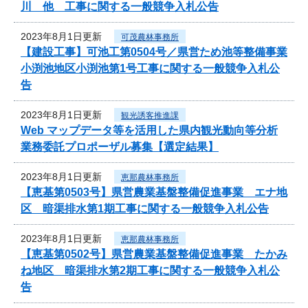
川 他 工事に関する一般競争入札公告
2023年8月1日更新
可茂農林事務所
【建設工事】可池工第0504号／県営ため池等整備事業
小渕池地区小渕池第1号工事に関する一般競争入札公
告
2023年8月1日更新
観光誘客推進課
Web マップデータ等を活用した県内観光動向等分析
業務委託プロポーザル募集【選定結果】
2023年8月1日更新
恵那農林事務所
【恵基第0503号】県営農業基盤整備促進事業 エナ地
区 暗渠排水第1期工事に関する一般競争入札公告
2023年8月1日更新
恵那農林事務所
【恵基第0502号】県営農業基盤整備促進事業 たかみ
ね地区 暗渠排水第2期工事に関する一般競争入札公
告