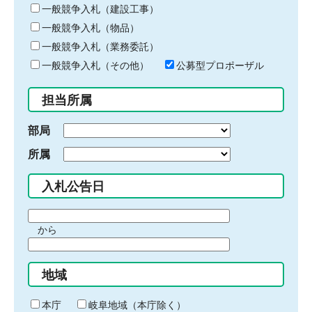
キ
一般競争入札（建設工事）
ー
一般競争入札（物品）
ワ
一般競争入札（業務委託）
ー
ド
一般競争入札（その他）
公募型プロポーザル
を
入
担当所属
力
部局
所属
入札公告日
期
から
間
期
の
間
始
地域
の
ま
終
り
わ
本庁
岐阜地域（本庁除く）