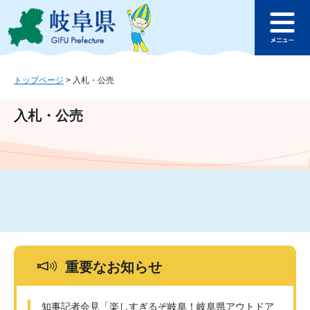
ペ
メ
このページの本文へ
ー
ニ
メ
ジ
ュ
ニ
の
ー
ュ
先
を
ー
頭
飛
トップページ
>
入札・公売
で
ば
す
し
入札・公売
。
て
本
文
へ
重要なお知らせ
知事記者会見「楽しすぎるぞ岐阜！岐阜県アウトドア