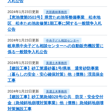
入札公告
2024年1月23日更新
恵那農林事務所
【恵池債第0503号】県営ため池等整備事業 松本地
区 松本ため池改修第1期工事に関する一般競争入札
公告
2024年1月23日更新
中央子ども相談センター
岐阜県中央子ども相談センターへの自動販売機設置に
係る一般競争入札公告
2024年1月22日更新
美濃土木事務所
【建設工事】砂工第通砂暮1号/県単 通常砂防事業
（暮らしの安全・安心確保対策）他（債務）渓流保全
工事
2024年1月22日更新
美濃土木事務所
【建設工事】砂工第急傾028号/公共 防災・安全交付
金（急傾斜地崩壊対策事業）他（債務）急傾斜地崩壊
対策施設工事