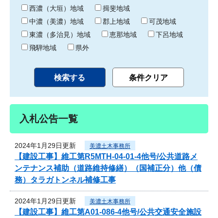
り
西濃（大垣）地域
揖斐地域
中濃（美濃）地域
郡上地域
可茂地域
東濃（多治見）地域
恵那地域
下呂地域
飛騨地域
県外
入札公告一覧
2024年1月29日更新
美濃土木事務所
【建設工事】維工第R5MTH-04-01-4他号/公共道路メ
ンテナンス補助（道路維持修繕）（国補正分）他（債
務）タラガトンネル補修工事
2024年1月29日更新
美濃土木事務所
【建設工事】維工第A01-086-4他号/公共交通安全施設