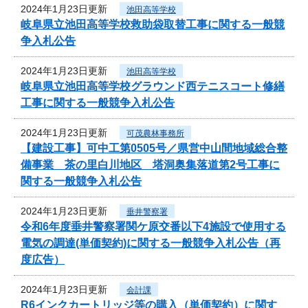
2024年1月23日更新
池田高等学校
岐阜県立池田高等学校救助袋取替工事に関する一般競
争入札公告
2024年1月23日更新
池田高等学校
岐阜県立池田高等学校グラウンド西テニスコート修繕
工事に関する一般競争入札公告
2024年1月23日更新
可茂農林事務所
【建設工事】可中工第0505号／県営中山間地域総合整
備事業 茶の里白川地区 塔洞奥集落道第2号工事に
関する一般競争入札公告
2024年1月23日更新
垂井警察署
令和6年度垂井警察署関ケ原交番以下4施設で使用する
電気の調達(単価契約)に関する一般競争入札公告（再
度広告）
2024年1月23日更新
会計課
R6インクカートリッジ等の購入（単価契約）に関す