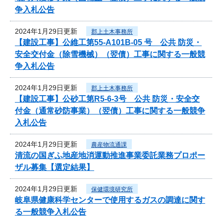
争入札公告
2024年1月29日更新
郡上土木事務所
【建設工事】公維工第55-A101B-05 号 公共 防災・
安全交付金（除雪機械）（翌債）工事に関する一般競
争入札公告
2024年1月29日更新
郡上土木事務所
【建設工事】公砂工第R5-6-3号 公共 防災・安全交
付金（通常砂防事業）（翌債）工事に関する一般競争
入札公告
2024年1月29日更新
農産物流通課
清流の国ぎふ地産地消運動推進事業委託業務プロポー
ザル募集【選定結果】
2024年1月29日更新
保健環境研究所
岐阜県健康科学センターで使用するガスの調達に関す
る一般競争入札公告