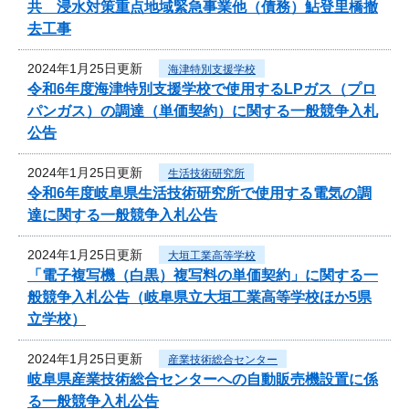
共 浸水対策重点地域緊急事業他（債務）鮎登里橋撤
去工事
2024年1月25日更新
海津特別支援学校
令和6年度海津特別支援学校で使用するLPガス（プロ
パンガス）の調達（単価契約）に関する一般競争入札
公告
2024年1月25日更新
生活技術研究所
令和6年度岐阜県生活技術研究所で使用する電気の調
達に関する一般競争入札公告
2024年1月25日更新
大垣工業高等学校
「電子複写機（白黒）複写料の単価契約」に関する一
般競争入札公告（岐阜県立大垣工業高等学校ほか5県
立学校）
2024年1月25日更新
産業技術総合センター
岐阜県産業技術総合センターへの自動販売機設置に係
る一般競争入札公告