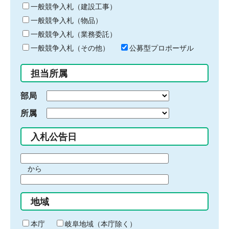
キ
一般競争入札（建設工事）
ー
一般競争入札（物品）
ワ
一般競争入札（業務委託）
ー
ド
一般競争入札（その他）
公募型プロポーザル
を
入
担当所属
力
部局
所属
入札公告日
期
から
間
期
の
間
始
地域
の
ま
終
り
わ
本庁
岐阜地域（本庁除く）