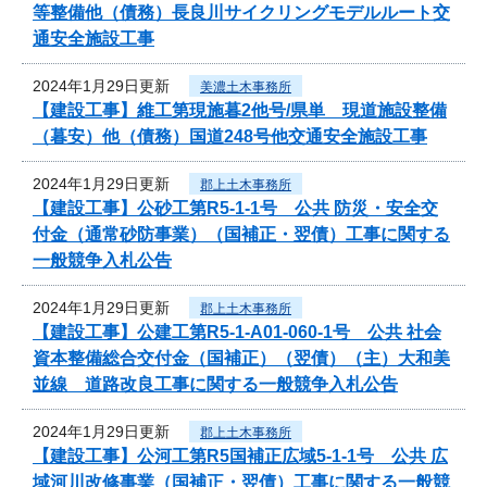
等整備他（債務）長良川サイクリングモデルルート交
通安全施設工事
2024年1月29日更新
美濃土木事務所
【建設工事】維工第現施暮2他号/県単 現道施設整備
（暮安）他（債務）国道248号他交通安全施設工事
2024年1月29日更新
郡上土木事務所
【建設工事】公砂工第R5-1-1号 公共 防災・安全交
付金（通常砂防事業）（国補正・翌債）工事に関する
一般競争入札公告
2024年1月29日更新
郡上土木事務所
【建設工事】公建工第R5-1-A01-060-1号 公共 社会
資本整備総合交付金（国補正）（翌債）（主）大和美
並線 道路改良工事に関する一般競争入札公告
2024年1月29日更新
郡上土木事務所
【建設工事】公河工第R5国補正広域5-1-1号 公共 広
域河川改修事業（国補正・翌債）工事に関する一般競