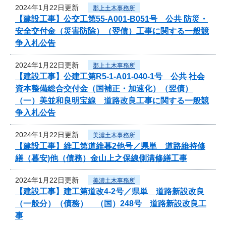
2024年1月22日更新
郡上土木事務所
【建設工事】公交工第55-A001-B051号 公共 防災・
安全交付金（災害防除）（翌債）工事に関する一般競
争入札公告
2024年1月22日更新
郡上土木事務所
【建設工事】公建工第R5-1-A01-040-1号 公共 社会
資本整備総合交付金（国補正・加速化）（翌債）
（一）美並和良明宝線 道路改良工事に関する一般競
争入札公告
2024年1月22日更新
美濃土木事務所
【建設工事】維工第道維暮2他号／県単 道路維持修
繕（暮安)他（債務）金山上之保線側溝修繕工事
2024年1月22日更新
美濃土木事務所
【建設工事】建工第道改4-2号／県単 道路新設改良
（一般分）（債務） （国）248号 道路新設改良工
事