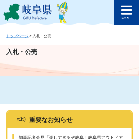
ペ
メ
このページの本文へ
ー
ニ
メ
ジ
ュ
ニ
の
ー
ュ
先
を
ー
頭
飛
トップページ
>
入札・公売
で
ば
す
し
入札・公売
。
て
本
文
へ
重要なお知らせ
知事記者会見「楽しすぎるぞ岐阜！岐阜県アウトドア