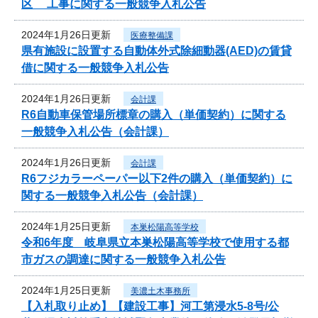
区 工事に関する一般競争入札公告
2024年1月26日更新
医療整備課
県有施設に設置する自動体外式除細動器(AED)の賃貸
借に関する一般競争入札公告
2024年1月26日更新
会計課
R6自動車保管場所標章の購入（単価契約）に関する
一般競争入札公告（会計課）
2024年1月26日更新
会計課
R6フジカラーペーパー以下2件の購入（単価契約）に
関する一般競争入札公告（会計課）
2024年1月25日更新
本巣松陽高等学校
令和6年度 岐阜県立本巣松陽高等学校で使用する都
市ガスの調達に関する一般競争入札公告
2024年1月25日更新
美濃土木事務所
【入札取り止め】【建設工事】河工第浸水5-8号/公