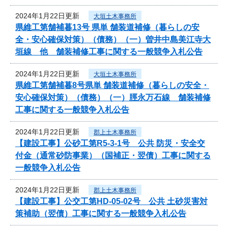
2024年1月22日更新
大垣土木事務所
県維工第舗補暮13号 県単 舗装道補修（暮らしの安
全・安心確保対策）（債務）（一）曽井中島美江寺大
垣線 他 舗装補修工事に関する一般競争入札公告
2024年1月22日更新
大垣土木事務所
県維工第舗補暮8号県単 舗装道補修（暮らしの安全・
安心確保対策）（債務）（一）脛永万石線 舗装補修
工事に関する一般競争入札公告
2024年1月22日更新
郡上土木事務所
【建設工事】公砂工第R5-3-1号 公共 防災・安全交
付金（通常砂防事業）（国補正・翌債）工事に関する
一般競争入札公告
2024年1月22日更新
郡上土木事務所
【建設工事】公交工第HD-05-02号 公共 土砂災害対
策補助（翌債）工事に関する一般競争入札公告