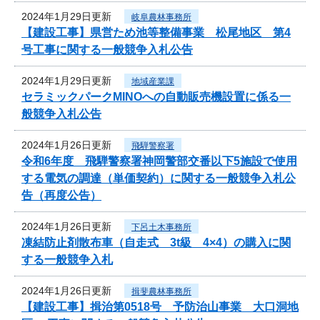
2024年1月29日更新
岐阜農林事務所
【建設工事】県営ため池等整備事業 松尾地区 第4
号工事に関する一般競争入札公告
2024年1月29日更新
地域産業課
セラミックパークMINOへの自動販売機設置に係る一
般競争入札公告
2024年1月26日更新
飛騨警察署
令和6年度 飛騨警察署神岡警部交番以下5施設で使用
する電気の調達（単価契約）に関する一般競争入札公
告（再度公告）
2024年1月26日更新
下呂土木事務所
凍結防止剤散布車（自走式 3t級 4×4）の購入に関
する一般競争入札
2024年1月26日更新
揖斐農林事務所
【建設工事】揖治第0518号 予防治山事業 大口洞地