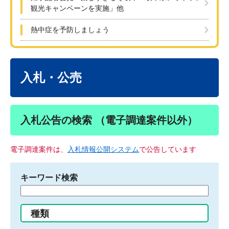
観光キャンペーンを実施」他
熱中症を予防しましょう
本
文
入札・公売
入札公告の検索 （電子調達案件以外）
電子調達案件は、
入札情報公開システム
で公告しています
キーワード検索
検
索
す
種類
る