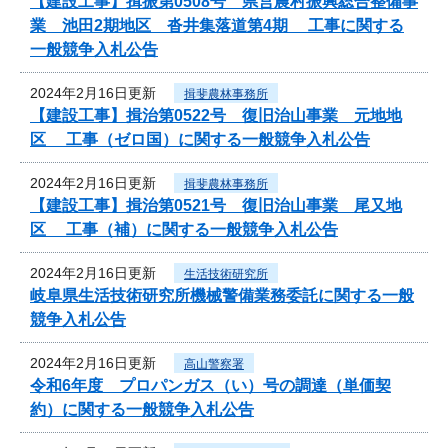
【建設工事】揖振第0508号 県営農村振興総合整備事
業 池田2期地区 沓井集落道第4期 工事に関する
一般競争入札公告
2024年2月16日更新
揖斐農林事務所
【建設工事】揖治第0522号 復旧治山事業 元地地
区 工事（ゼロ国）に関する一般競争入札公告
2024年2月16日更新
揖斐農林事務所
【建設工事】揖治第0521号 復旧治山事業 尾又地
区 工事（補）に関する一般競争入札公告
2024年2月16日更新
生活技術研究所
岐阜県生活技術研究所機械警備業務委託に関する一般
競争入札公告
2024年2月16日更新
高山警察署
令和6年度 プロパンガス（い）号の調達（単価契
約）に関する一般競争入札公告