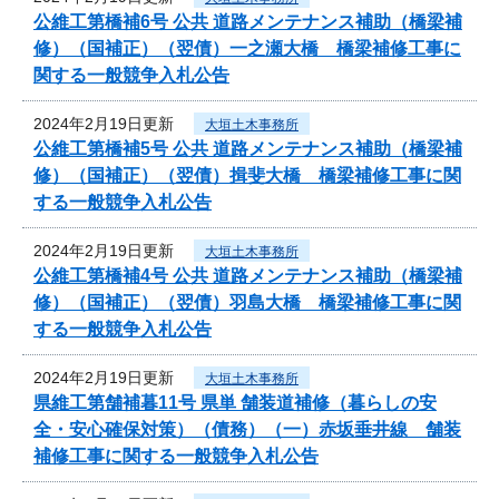
公維工第橋補6号 公共 道路メンテナンス補助（橋梁補
修）（国補正）（翌債）一之瀬大橋 橋梁補修工事に
関する一般競争入札公告
2024年2月19日更新
大垣土木事務所
公維工第橋補5号 公共 道路メンテナンス補助（橋梁補
修）（国補正）（翌債）揖斐大橋 橋梁補修工事に関
する一般競争入札公告
2024年2月19日更新
大垣土木事務所
公維工第橋補4号 公共 道路メンテナンス補助（橋梁補
修）（国補正）（翌債）羽島大橋 橋梁補修工事に関
する一般競争入札公告
2024年2月19日更新
大垣土木事務所
県維工第舗補暮11号 県単 舗装道補修（暮らしの安
全・安心確保対策）（債務）（一）赤坂垂井線 舗装
補修工事に関する一般競争入札公告