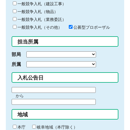
キ
一般競争入札（建設工事）
ー
一般競争入札（物品）
ワ
一般競争入札（業務委託）
ー
ド
一般競争入札（その他）
公募型プロポーザル
を
入
担当所属
力
部局
所属
入札公告日
期
から
間
期
の
間
始
地域
の
ま
終
り
わ
本庁
岐阜地域（本庁除く）