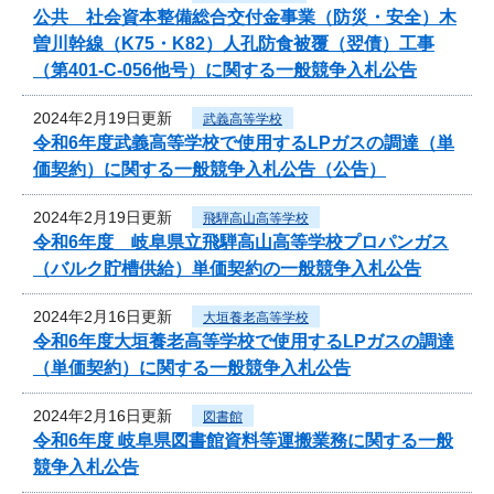
公共 社会資本整備総合交付金事業（防災・安全）木
曽川幹線（K75・K82）人孔防食被覆（翌債）工事
（第401-C-056他号）に関する一般競争入札公告
2024年2月19日更新
武義高等学校
令和6年度武義高等学校で使用するLPガスの調達（単
価契約）に関する一般競争入札公告（公告）
2024年2月19日更新
飛騨高山高等学校
令和6年度 岐阜県立飛騨高山高等学校プロパンガス
（バルク貯槽供給）単価契約の一般競争入札公告
2024年2月16日更新
大垣養老高等学校
令和6年度大垣養老高等学校で使用するLPガスの調達
（単価契約）に関する一般競争入札公告
2024年2月16日更新
図書館
令和6年度 岐阜県図書館資料等運搬業務に関する一般
競争入札公告