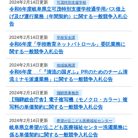
2024年2月14日更新
可茂特別支援学校
令和6年度岐阜県立可茂特別支援学校通学用バス借上
げ及び運行業務（年間契約）に関する一般競争入札公
告
2024年2月14日更新
学校安全課
令和6年度「学校教育ネットパトロール」委託業務に
関する一般競争入札公告
2024年2月14日更新
地域振興課
令和6年度 「『清流の国ぎふ』PRのためのチーム清
流ミナモ派遣業務」に関する一般競争入札公告
2024年2月14日更新
飛騨県事務所
【飛騨総合庁舎】電子複写機（モノクロ・カラー）複
写料の単価契約に関する一般競争入札公告
2024年2月14日更新
希望が丘こども医療福祉センター
岐阜県立希望が丘こども医療福祉センター洗濯業務に
係る単価契約に関する一般競争入札公告