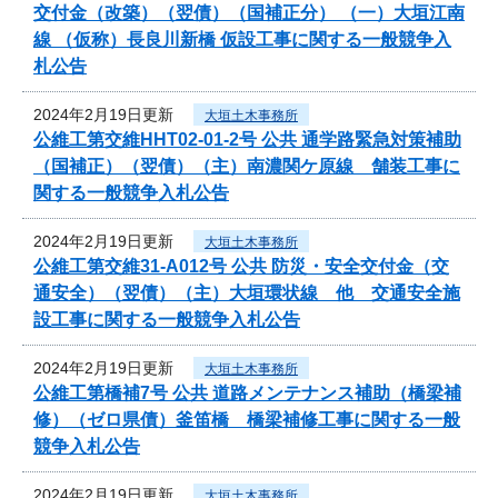
交付金（改築）（翌債）（国補正分） （一）大垣江南
線 （仮称）長良川新橋 仮設工事に関する一般競争入
札公告
2024年2月19日更新
大垣土木事務所
公維工第交維HHT02-01-2号 公共 通学路緊急対策補助
（国補正）（翌債）（主）南濃関ケ原線 舗装工事に
関する一般競争入札公告
2024年2月19日更新
大垣土木事務所
公維工第交維31-A012号 公共 防災・安全交付金（交
通安全）（翌債）（主）大垣環状線 他 交通安全施
設工事に関する一般競争入札公告
2024年2月19日更新
大垣土木事務所
公維工第橋補7号 公共 道路メンテナンス補助（橋梁補
修）（ゼロ県債）釜笛橋 橋梁補修工事に関する一般
競争入札公告
2024年2月19日更新
大垣土木事務所