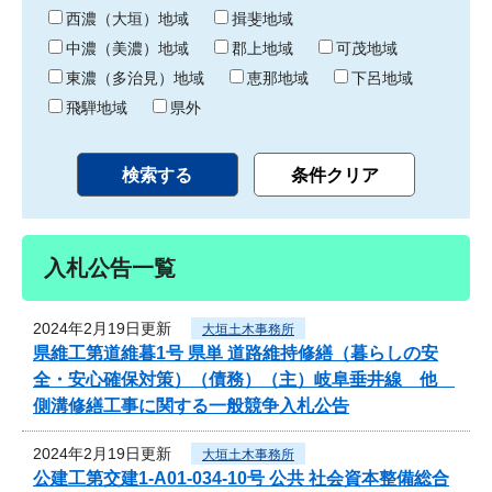
り
西濃（大垣）地域
揖斐地域
中濃（美濃）地域
郡上地域
可茂地域
東濃（多治見）地域
恵那地域
下呂地域
飛騨地域
県外
入札公告一覧
2024年2月19日更新
大垣土木事務所
県維工第道維暮1号 県単 道路維持修繕（暮らしの安
全・安心確保対策）（債務）（主）岐阜垂井線 他
側溝修繕工事に関する一般競争入札公告
2024年2月19日更新
大垣土木事務所
公建工第交建1-A01-034-10号 公共 社会資本整備総合