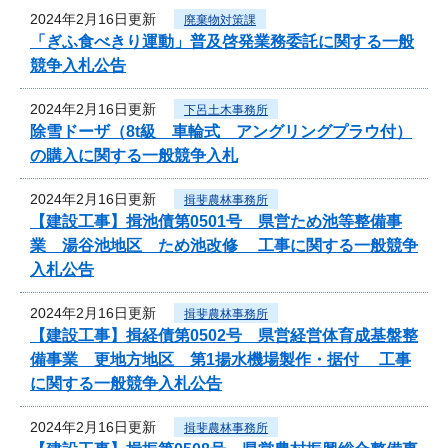
2024年2月16日更新
廃棄物対策課
「ぎふ食べきり運動」普及啓発業務委託に関する一般
競争入札公告
2024年2月16日更新
下呂土木事務所
除雪ドーザ（8t級 車輪式 アングリングプラウ付）
の購入に関する一般競争入札
2024年2月16日更新
揖斐農林事務所
【建設工事】揖池債第0501号 県営ため池等整備事
業 湯谷池地区 ため池改修 工事に関する一般競争
入札公告
2024年2月16日更新
揖斐農林事務所
【建設工事】揖経債第0502号 県営経営体育成基盤整
備事業 更地方地区 第1揚水機場製作・据付 工事
に関する一般競争入札公告
2024年2月16日更新
揖斐農林事務所