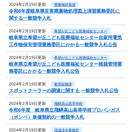
2024年2月19日更新
廃棄物対策課
令和6年度岐阜県災害廃棄物処理図上演習業務委託に
関する一般競争入札
2024年2月19日更新
希望が丘こども医療福祉センター
岐阜県立希望が丘こども医療福祉センター自家用電気
工作物保安管理業務委託にかかる一般競争入札公告
2024年2月19日更新
希望が丘こども医療福祉センター
岐阜県立希望が丘こども医療福祉センター植栽管理業
務委託にかかる一般競争入札公告
2024年2月19日更新
教育財務課
スポットクーラーの調達に関する 一般競争入札公告
2024年2月19日更新
飛騨高山高等学校
令和6年度 岐阜県立飛騨高山高等学校プロパンガス
（ボンベ）単価契約の一般競争入札
2024年2月19日更新
流域浄水事務所