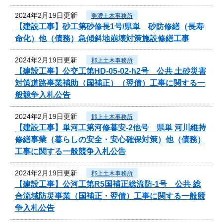
2024年2月19日更新
美濃土木事務所
【建設工事】砂工第砂修長1号/県単 砂防修繕（長寿
命化）他（債務）急傾斜地崩壊対策施設修繕工事
2024年2月19日更新
郡上土木事務所
【建設工事】公交工第HD-05-02-h2号 公共 土砂災害
対策道路事業補助（国補正）（翌債）工事に関する一
般競争入札公告
2024年2月19日更新
郡上土木事務所
【建設工事】単河工第河修暮安-2他号 県単 河川維持
修繕事業（暮らしの安全・安心確保対策）他（債務）
工事に関する一般競争入札公告
2024年2月19日更新
郡上土木事務所
【建設工事】公河工第R5国補正総流防-1号 公共 総
合流域防災事業（国補正・翌債）工事に関する一般競
争入札公告