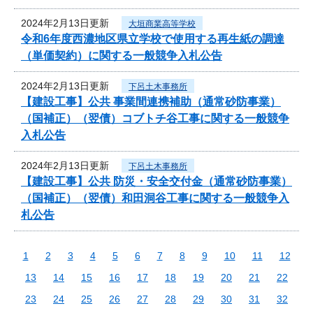
2024年2月13日更新
大垣商業高等学校
令和6年度西濃地区県立学校で使用する再生紙の調達
（単価契約）に関する一般競争入札公告
2024年2月13日更新
下呂土木事務所
【建設工事】公共 事業間連携補助（通常砂防事業）
（国補正）（翌債）コブトチ谷工事に関する一般競争
入札公告
2024年2月13日更新
下呂土木事務所
【建設工事】公共 防災・安全交付金（通常砂防事業）
（国補正）（翌債）和田洞谷工事に関する一般競争入
札公告
1
2
3
4
5
6
7
8
9
10
11
12
13
14
15
16
17
18
19
20
21
22
23
24
25
26
27
28
29
30
31
32