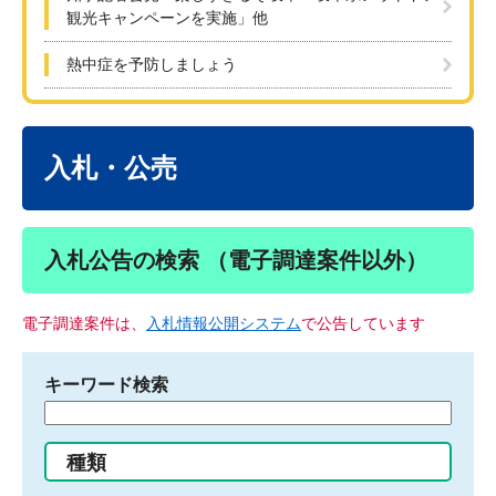
観光キャンペーンを実施」他
熱中症を予防しましょう
本
文
入札・公売
入札公告の検索 （電子調達案件以外）
電子調達案件は、
入札情報公開システム
で公告しています
キーワード検索
検
索
す
種類
る