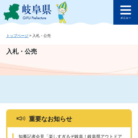
ペ
メ
このページの本文へ
ー
ニ
メ
ジ
ュ
ニ
の
ー
ュ
先
を
ー
頭
飛
トップページ
>
入札・公売
で
ば
す
し
入札・公売
。
て
本
文
へ
重要なお知らせ
知事記者会見「楽しすぎるぞ岐阜！岐阜県アウトドア