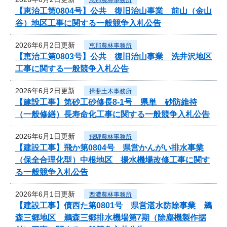
【恵治工第0804号】公共 復旧治山事業 前山（金山
谷）地区工事に関する一般競争入札公告
2026年6月2日更新
恵那農林事務所
【恵治工第0803号】公共 復旧治山事業 洗井沢地区
工事に関する一般競争入札公告
2026年6月2日更新
揖斐土木事務所
【建設工事】第砂工砂修長8-1号 県単 砂防維持
（一般修繕）長寿命化工事に関する一般競争入札公告
2026年6月1日更新
飛騨農林事務所
【建設工事】飛か第0804号 県営かんがい排水事業
（保全合理化型）中根地区 揚水機場改修工事に関す
る一般競争入札公告
2026年6月1日更新
西濃農林事務所
【建設工事】債西た第0801号 県営湛水防除事業 鵜
森三郷地区 鵜森三郷排水機場第7期（除塵機製作据