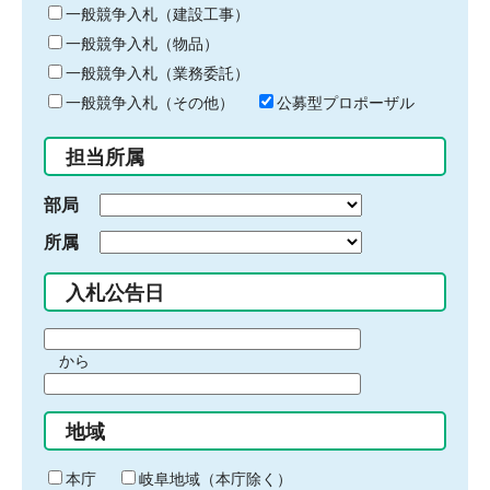
キ
一般競争入札（建設工事）
ー
一般競争入札（物品）
ワ
一般競争入札（業務委託）
ー
ド
一般競争入札（その他）
公募型プロポーザル
を
入
担当所属
力
部局
所属
入札公告日
期
から
間
期
の
間
始
地域
の
ま
終
り
わ
本庁
岐阜地域（本庁除く）