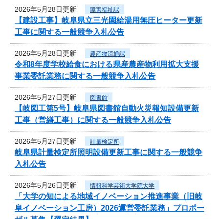
2026年5月28日更新
障害福祉課
【建設工事】岐阜県立三光園給湯用無圧ヒーター更新
工事に関する一般競争入札公告
2026年5月28日更新
農産物流通課
令和8年度学校給食における県産農産物利用拡大支援
事業委託業務に関する一般競争入札公告
2026年5月27日更新
図書館
【岐図工第5号】岐阜県図書館自動火災報知設備更新
工事（営繕工事）に関する一般競争入札公告
2026年5月27日更新
計量検定所
岐阜県計量検定所照明設備更新工事に関する一般競争
入札公告
2026年5月26日更新
情報科学芸術大学院大学
「大学の知による地域イノベーション推進事業（旧岐
阜イノベーション工房）2026運営委託業務」プロポー