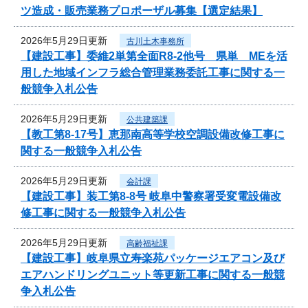
ツ造成・販売業務プロポーザル募集【選定結果】
2026年5月29日更新
古川土木事務所
【建設工事】委維2単第全面R8-2他号 県単 MEを活
用した地域インフラ総合管理業務委託工事に関する一
般競争入札公告
2026年5月29日更新
公共建築課
【教工第8-17号】恵那南高等学校空調設備改修工事に
関する一般競争入札公告
2026年5月29日更新
会計課
【建設工事】装工第8-8号 岐阜中警察署受変電設備改
修工事に関する一般競争入札公告
2026年5月29日更新
高齢福祉課
【建設工事】岐阜県立寿楽苑パッケージエアコン及び
エアハンドリングユニット等更新工事に関する一般競
争入札公告