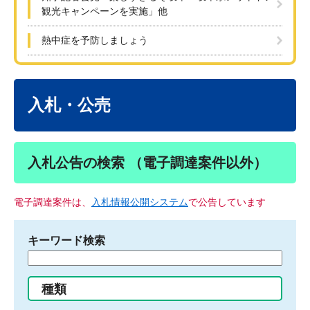
観光キャンペーンを実施」他
熱中症を予防しましょう
本
文
入札・公売
入札公告の検索 （電子調達案件以外）
電子調達案件は、
入札情報公開システム
で公告しています
キーワード検索
検
索
す
種類
る