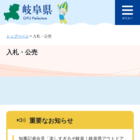
ペ
メ
このページの本文へ
ー
ニ
メ
ジ
ュ
ニ
の
ー
ュ
先
を
ー
頭
飛
トップページ
>
入札・公売
で
ば
す
し
入札・公売
。
て
本
文
へ
重要なお知らせ
知事記者会見「楽しすぎるぞ岐阜！岐阜県アウトドア