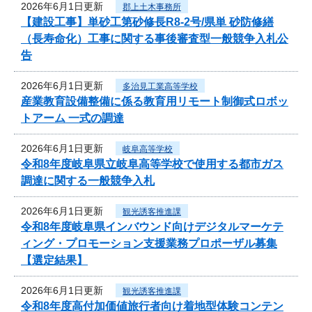
2026年6月1日更新
郡上土木事務所
【建設工事】単砂工第砂修長R8-2号/県単 砂防修繕
（長寿命化）工事に関する事後審査型一般競争入札公
告
2026年6月1日更新
多治見工業高等学校
産業教育設備整備に係る教育用リモート制御式ロボッ
トアーム 一式の調達
2026年6月1日更新
岐阜高等学校
令和8年度岐阜県立岐阜高等学校で使用する都市ガス
調達に関する一般競争入札
2026年6月1日更新
観光誘客推進課
令和8年度岐阜県インバウンド向けデジタルマーケテ
ィング・プロモーション支援業務プロポーザル募集
【選定結果】
2026年6月1日更新
観光誘客推進課
令和8年度高付加価値旅行者向け着地型体験コンテン