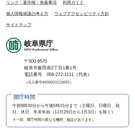
リンク・著作権・免責事項
利用ガイド
個人情報保護の考え方
ウェブアクセシビリティ方針
サイトマップ
岐阜県庁
GIFU Prefectural Office
〒500-8570
岐阜市薮田南2丁目1番1号
電話番号 058-272-1111（代表）
（法人番号4000020210005）
開庁時間
午前8時30分から午後5時15分まで
（土曜日、日曜日、祝
日、休日、年末年始（12月29日から1月3日）を除く）
※一部、開庁時間の異なる機関、施設があります。