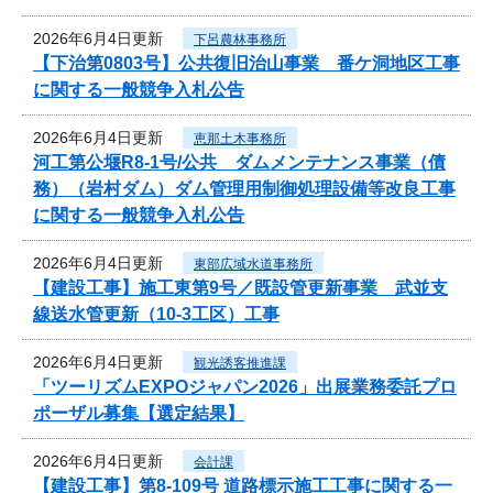
2026年6月4日更新
下呂農林事務所
【下治第0803号】公共復旧治山事業 番ケ洞地区工事
に関する一般競争入札公告
2026年6月4日更新
恵那土木事務所
河工第公堰R8-1号/公共 ダムメンテナンス事業（債
務）（岩村ダム）ダム管理用制御処理設備等改良工事
に関する一般競争入札公告
2026年6月4日更新
東部広域水道事務所
【建設工事】施工東第9号／既設管更新事業 武並支
線送水管更新（10-3工区）工事
2026年6月4日更新
観光誘客推進課
「ツーリズムEXPOジャパン2026」出展業務委託プロ
ポーザル募集【選定結果】
2026年6月4日更新
会計課
【建設工事】第8-109号 道路標示施工工事に関する一