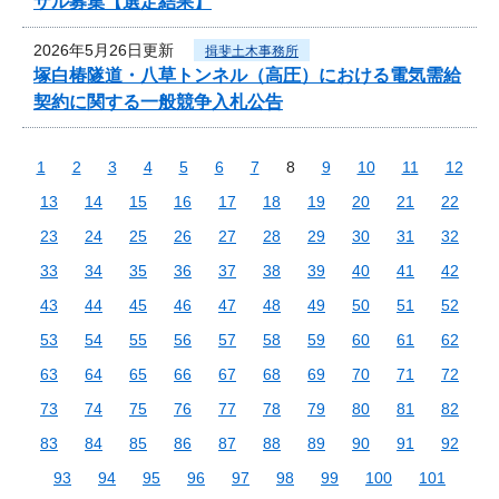
ザル募集【選定結果】
2026年5月26日更新
揖斐土木事務所
塚白椿隧道・八草トンネル（高圧）における電気需給
契約に関する一般競争入札公告
1
2
3
4
5
6
7
8
9
10
11
12
13
14
15
16
17
18
19
20
21
22
23
24
25
26
27
28
29
30
31
32
33
34
35
36
37
38
39
40
41
42
43
44
45
46
47
48
49
50
51
52
53
54
55
56
57
58
59
60
61
62
63
64
65
66
67
68
69
70
71
72
73
74
75
76
77
78
79
80
81
82
83
84
85
86
87
88
89
90
91
92
93
94
95
96
97
98
99
100
101